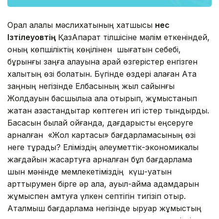
Орал қалалық мәслихатының хатшысы
Әнес
Ізтілеуовтің
ҚазАқпарат тілшісіне мәлім еткеніндей,
оның көпшіліктің көңілінен шығатын себебі,
бұрынғы заңға қалауына қарай өзгерістер енгізген
халықтың өзі болатын. Бүгінде өздері қалаған Ата
заңның негізінде Елбасының жыл сайынғы
Жолдауын басшылыққа ала отырып, жұмыстанып
жатқан қазақстандықтар көптеген игі істер тындырды.
Басқасын былай қойғанда, дағдарысты еңсеруге
арналған «Жол картасы» бағдарламасының өзі
неге тұрады? Еліміздің әлеуметтік-экономикалық
жағдайын жақсартуға арналған бұл бағдарлама
шын мәнінде мемлекетіміздің күш-қуатын
арттырумен бірге әр қала, ауыл-аймақ адамдарын
жұмыспен қамтуға үлкен септігін тигізіп отыр.
Аталмыш бағдарлама негізінде қыруар жұмыстың