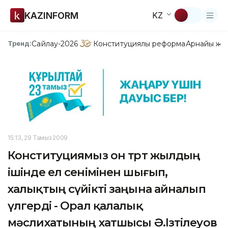
KAZINFORM
KZ
Сайлау-2026
Конституциялық реформа
Арнайы жо
Тренд:
15:13, 29 Тамыз 2009
Конституциямыз он төрт жылдың
ішінде ел сенімінен шығып,
халықтың сүйікті заңына айналып
үлгерді - Орал қалалық
мәслихатының хатшысы Ә.Ізтілеуов