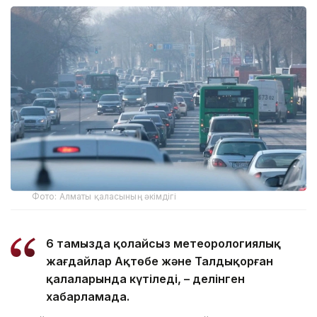
Фото: Алматы қаласының әкімдігі
6 тамызда қолайсыз метеорологиялық
жағдайлар Ақтөбе және Талдықорған
қалаларында күтіледі, – делінген
хабарламада.