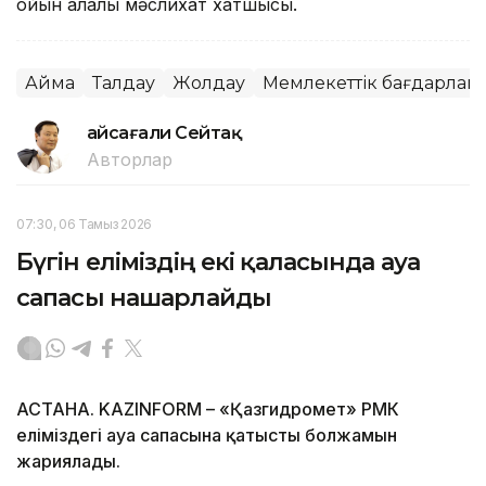
ойын қалалық мәслихат хатшысы.
Аймақ
Талдау
Жолдау
Мемлекеттік бағдарлам
Ғайсағали Сейтақ
Авторлар
07:30, 06 Тамыз 2026
Бүгін еліміздің екі қаласында ауа
сапасы нашарлайды
АСТАНА. KAZINFORM – «Қазгидромет» РМК
еліміздегі ауа сапасына қатысты болжамын
жариялады.