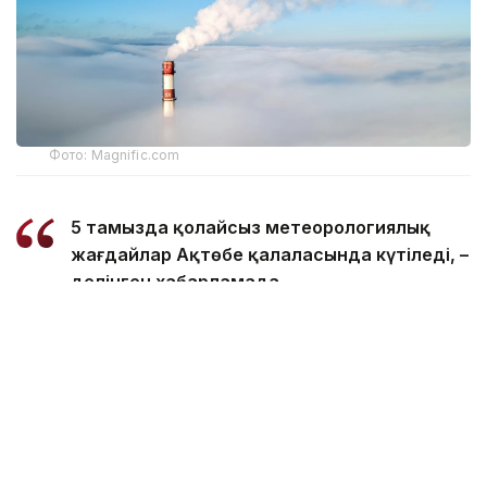
Фото: Magnific.com
5 тамызда қолайсыз метеорологиялық
жағдайлар Ақтөбе қалаласында күтіледі, –
делінген хабарламада.
Қолайсыз метеорологиялық жағдайлар –
атмосфералық ауаның беткі қабатында зиянды
(ластаушы) заттардың шоғырлануына ықпал ететін
қысқамерзімді метеофакторлардың (тымық ауа райы,
жеңіл жел, тұман, инверсия) жиынтығы.
Қолайсыз метеорологиялық жағдай кезінде