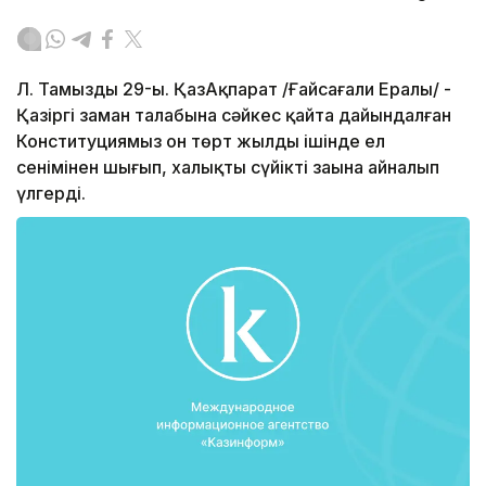
Л. Тамыздың 29-ы. ҚазАқпарат /Ғайсағали Ералы/ -
Қазіргі заман талабына сәйкес қайта дайындалған
Конституциямыз он төрт жылдың ішінде ел
сенімінен шығып, халықтың сүйікті заңына айналып
үлгерді.