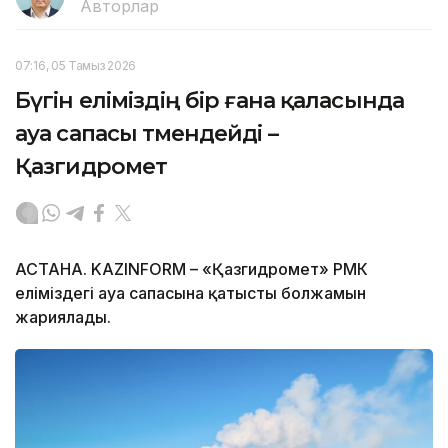
Авторлар
07:16, 05 Тамыз 2026
Бүгін еліміздің бір ғана қаласында
ауа сапасы төмендейді –
Қазгидромет
АСТАНА. KAZINFORM – «Қазгидромет» РМК
еліміздегі ауа сапасына қатысты болжамын
жариялады.