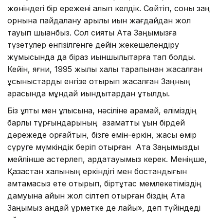
жөніндегі бір ережені алып келдік. Сөйтіп, соны заң
орнына пайдалану арқылы қиын жағдайдан жол
тауып шыққанбыз. Сол сияқты Ата Заңымызға
түзетулер енгізілгенге дейін жекешелендіру
жұмысында да біраз қиыншылықтарға тап болдық.
Кейін, яғни, 1995 жылы халық тарапынан жасалған
ұсыныстарды енгізе отырып жасалған Заңның
арқасында мұндай қиындықтардан құтылдық.
Біз ұлты мен ұлысына, нәсіліне қарамай, еліміздің
барлық тұрғындарының азаматтық құқын бірдей
дәрежеде қорғайтын, бізге емін-еркін, жақсы өмір
сүруге мүмкіндік беріп отырған Ата Заңымызды
мейлінше қастерлеп, ардақтауымыз керек. Меніңше,
Қазақстан халқының еркіндігі мен бостандығын
қамтамасыз ете отырып, біртұтас мемлекетіміздің
дамуына айқын жол сілтеп отырған біздің Ата
Заңымыз қандай құрметке де лайық», деп түйіндеді