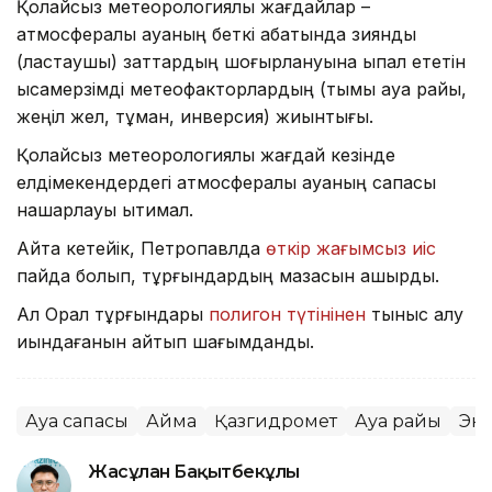
Қолайсыз метеорологиялық жағдайлар –
атмосфералық ауаның беткі қабатында зиянды
(ластаушы) заттардың шоғырлануына ықпал ететін
қысқамерзімді метеофакторлардың (тымық ауа райы,
жеңіл жел, тұман, инверсия) жиынтығы.
Қолайсыз метеорологиялық жағдай кезінде
елдімекендердегі атмосфералық ауаның сапасы
нашарлауы ықтимал.
Айта кетейік, Петропавлда
өткір жағымсыз иіс
пайда болып, тұрғындардың мазасын қашырды.
Ал Орал тұрғындары
полигон түтінінен
тыныс алу
қиындағанын айтып шағымданды.
Ауа сапасы
Аймақ
Қазгидромет
Ауа райы
Эк
Жасұлан Бақытбекұлы