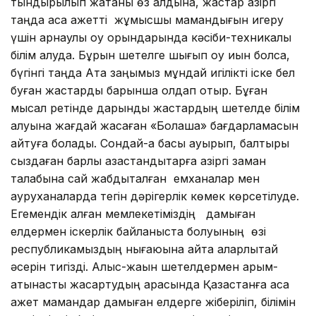
тындырылып жатқаны өз алдына, жастар қазіргі
таңда аса қажетті жұмысшы мамандығын игеру
үшін арнаулы оқу орындарында кәсіби-техникалық
білім алуда. Бұрын шетелге шығып оқу қиын болса,
бүгінгі таңда Ата заңымыз мұндай игілікті іске бел
буған жастарды барынша қолдап отыр. Бұған
мысал ретінде дарынды жастардың шетелде білім
алуына жағдай жасаған «Болашақ» бағдарламасын
айтуға болады. Сондай-ақ басы ауырып, балтыры
сыздаған барлық қазақстандықтарға қазіргі заман
талабына сай жабдықталған емханалар мен
ауруханаларда тегін дәрігерлік көмек көрсетілуде.
Егемендік алған мемлекетіміздің дамыған
елдермен іскерлік байланыста болуының өзі
республикамыздың нығаюына айта қаларлықтай
әсерін тигізді. Алыс-жақын шетелдермен қарым-
қатынасты жақсартудың арқасында Қазақстанға аса
қажет мамандар дамыған елдерге жіберіліп, білімін