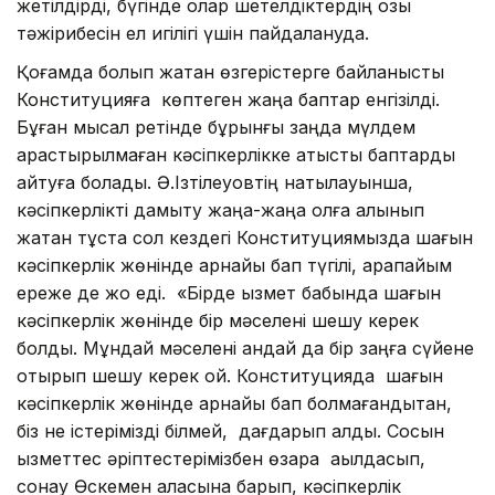
жетілдірді, бүгінде олар шетелдіктердің озық
тәжірибесін ел игілігі үшін пайдалануда.
Қоғамда болып жатқан өзгерістерге байланысты
Конституцияға көптеген жаңа баптар енгізілді.
Бұған мысал ретінде бұрынғы заңда мүлдем
қарастырылмаған кәсіпкерлікке қатысты баптарды
айтуға болады. Ә.Ізтілеуовтің нақтылауынша,
кәсіпкерлікті дамыту жаңа-жаңа қолға алынып
жатқан тұста сол кездегі Конституциямызда шағын
кәсіпкерлік жөнінде арнайы бап түгілі, қарапайым
ереже де жоқ еді. «Бірде қызмет бабында шағын
кәсіпкерлік жөнінде бір мәселені шешу керек
болды. Мұндай мәселені қандай да бір заңға сүйене
отырып шешу керек қой. Конституцияда шағын
кәсіпкерлік жөнінде арнайы бап болмағандықтан,
біз не істерімізді білмей, дағдарып қалдық. Сосын
қызметтес әріптестерімізбен өзара ақылдасып,
сонау Өскемен қаласына барып, кәсіпкерлік