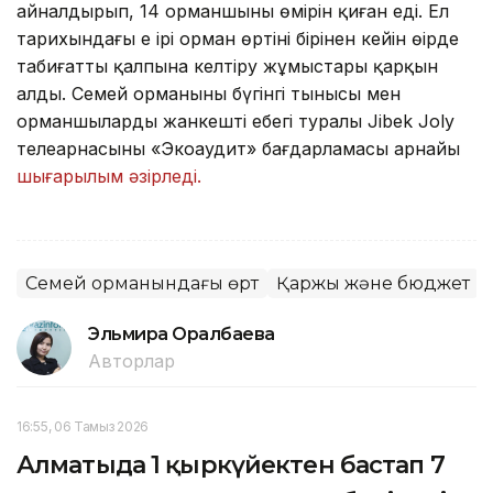
айналдырып, 14 орманшының өмірін қиған еді. Ел
тарихындағы ең ірі орман өртінің бірінен кейін өңірде
табиғатты қалпына келтіру жұмыстары қарқын
алды. Семей орманының бүгінгі тынысы мен
орманшылардың жанкешті еңбегі туралы Jibek Joly
телеарнасының «Экоаудит» бағдарламасы арнайы
шығарылым әзірледі.
Семей орманындағы өрт
Қаржы және бюджет
Эльмира Оралбаева
Авторлар
16:55, 06 Тамыз 2026
Алматыда 1 қыркүйектен бастап 7