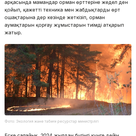
арқасында мамандар орман өрттеріне жедел ден
қойып, қажетті техника мен жабдықтарды өрт
ошақтарына дер кезінде жеткізіп, орман
аумақтарын қорғау жұмыстарын тиімді атқарып
жатыр.
Фото: Экология және табиғи ресурстар министрлігі
Еске салайық, 2024 жылдан бүгінгі күнге дейін