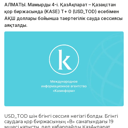
АЛМАТЫ. Мамырдың 4-і. ҚазАқпарат – Қазақстан
қор биржасында (KASE) Т+ 0 (USD_TOD) есебімен
АҚШ доллары бойынша таңертеңгілік сауда сессиясы
аяқталды.
USD_TOD үшін бүгінгі сессия негізгі болды. Бүгінгі
саудаға қор биржасының «В» санатындағы 19
мүшесі қатысты, деп хабарлайды ҚазАқпарат