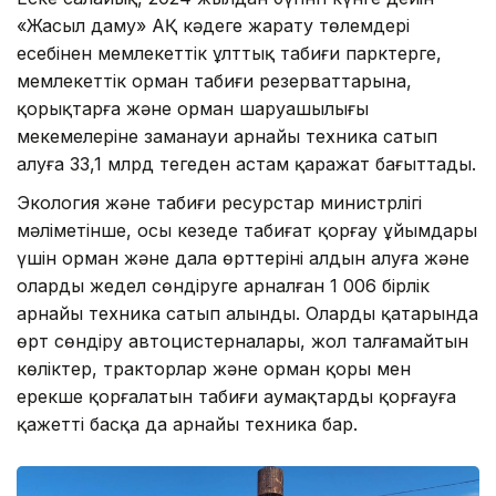
«Жасыл даму» АҚ кәдеге жарату төлемдері
есебінен мемлекеттік ұлттық табиғи парктерге,
мемлекеттік орман табиғи резерваттарына,
қорықтарға және орман шаруашылығы
мекемелеріне заманауи арнайы техника сатып
алуға 33,1 млрд теңгеден астам қаражат бағыттады.
Экология және табиғи ресурстар министрлігі
мәліметінше, осы кезеңде табиғат қорғау ұйымдары
үшін орман және дала өрттерінің алдын алуға және
оларды жедел сөндіруге арналған 1 006 бірлік
арнайы техника сатып алынды. Олардың қатарында
өрт сөндіру автоцистерналары, жол талғамайтын
көліктер, тракторлар және орман қоры мен
ерекше қорғалатын табиғи аумақтарды қорғауға
қажетті басқа да арнайы техника бар.