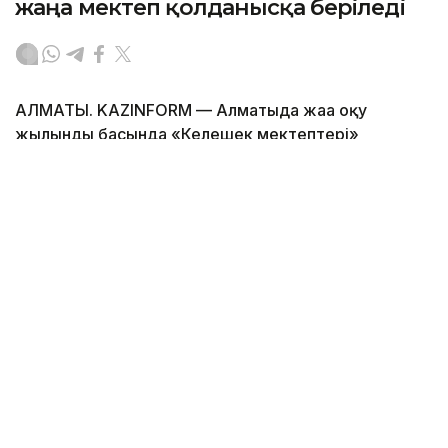
жаңа мектеп қолданысқа беріледі
АЛМАТЫ. KAZINFORM — Алматыда жаңа оқу
жылындың басында «Келешек мектептері»
ашылады.