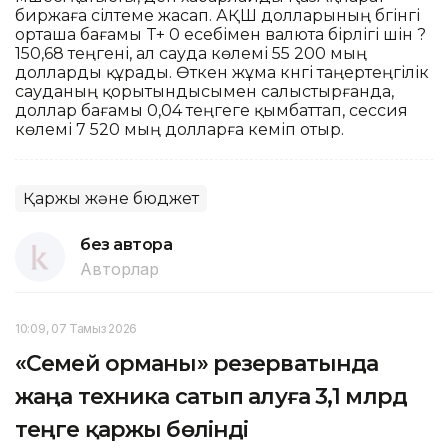
биржаға сілтеме жасап. АҚШ долларының бүгінгі
орташа бағамы T+ 0 есебімен валюта бірлігі үшін ?
150,68 теңгені, ал сауда көлемі 55 200 мың
долларды құрады. Өткен жұма күнгі таңертеңгілік
сауданың қорытындысымен салыстырғанда,
доллар бағамы 0,04 теңгеге қымбаттап, сессия
көлемі 7 520 мың долларға кеміп отыр.
Қаржы және бюджет
без автора
Авторлар
10:09, 07 Тамыз 2026
«Семей орманы» резерватында
жаңа техника сатып алуға 3,1 млрд
теңге қаржы бөлінді