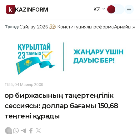
KAZINFORM
KZ
Сайлау-2026
Конституциялық реформа
Арнайы жо
Тренд:
11:55, 04 Мамыр 2009
Қор биржасының таңертеңгілік
сессиясы: доллар бағамы 150,68
теңгені құрады