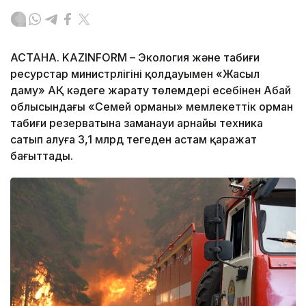
АСТАНА. KAZINFORM – Экология және табиғи
ресурстар министрлігінің қолдауымен «Жасыл
даму» АҚ кәдеге жарату төлемдері есебінен Абай
облысындағы «Семей орманы» мемлекеттік орман
табиғи резерватына заманауи арнайы техника
сатып алуға 3,1 млрд теңгеден астам қаражат
бағыттады.