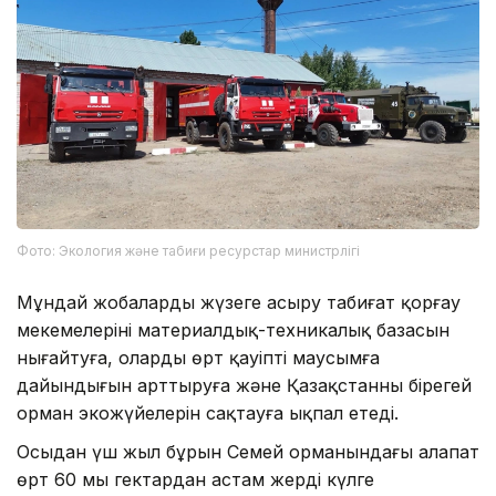
Фото: Экология және табиғи ресурстар министрлігі
Мұндай жобаларды жүзеге асыру табиғат қорғау
мекемелерінің материалдық-техникалық базасын
нығайтуға, олардың өрт қауіпті маусымға
дайындығын арттыруға және Қазақстанның бірегей
орман экожүйелерін сақтауға ықпал етеді.
Осыдан үш жыл бұрын Семей орманындағы алапат
өрт 60 мың гектардан астам жерді күлге