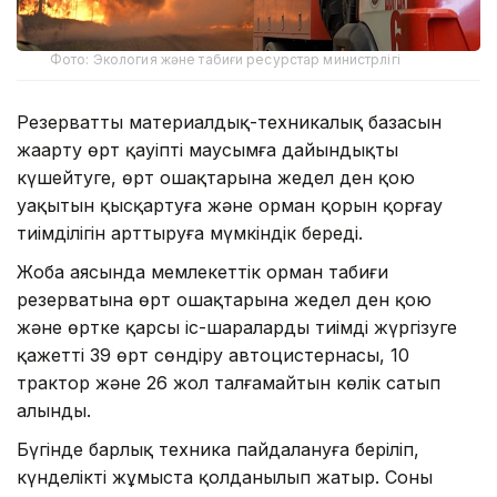
Фото: Экология және табиғи ресурстар министрлігі
Резерваттың материалдық-техникалық базасын
жаңарту өрт қауіпті маусымға дайындықты
күшейтуге, өрт ошақтарына жедел ден қою
уақытын қысқартуға және орман қорын қорғау
тиімділігін арттыруға мүмкіндік береді.
Жоба аясында мемлекеттік орман табиғи
резерватына өрт ошақтарына жедел ден қою
және өртке қарсы іс-шараларды тиімді жүргізуге
қажетті 39 өрт сөндіру автоцистернасы, 10
трактор және 26 жол талғамайтын көлік сатып
алынды.
Бүгінде барлық техника пайдалануға беріліп,
күнделікті жұмыста қолданылып жатыр. Соның