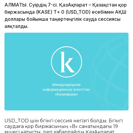
АЛМАТЫ. Сәуірдің 7-сі. ҚазАқпарат – Қазақстан қор
биржасында (KASE) Т+ 0 (USD_TOD) есебімен АҚШ
доллары бойынша таңертеңгілік сауда сессиясы
аяқталды.
USD_TOD үшін бүгінгі сессия негізгі болды. Бүгінгі
саудаға қор биржасының «В» санатындағы 19
мүшесі қатысты, деп хабарлайды ҚазАқпарат