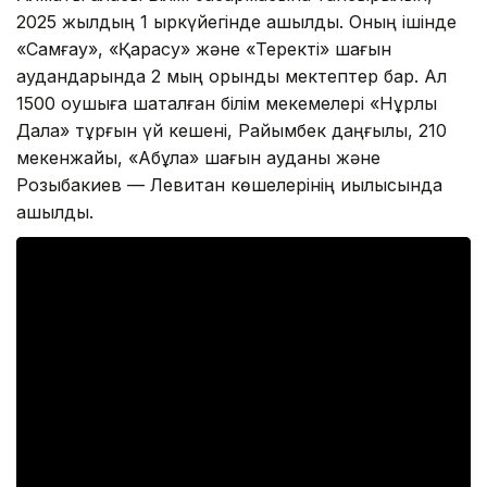
2025 жылдың 1 қыркүйегінде ашылды. Оның ішінде
«Самғау», «Қарасу» және «Теректі» шағын
аудандарында 2 мың орындық мектептер бар. Ал
1500 оқушыға шақталған білім мекемелері «Нұрлы
Дала» тұрғын үй кешені, Райымбек даңғылы, 210
мекенжайы, «Ақбұлақ» шағын ауданы және
Розыбакиев — Левитан көшелерінің қиылысында
ашылды.