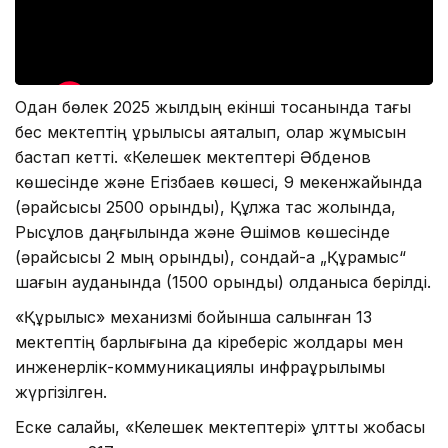
Одан бөлек 2025 жылдың екінші тоқсанында тағы
бес мектептің құрылысы аяқталып, олар жұмысын
бастап кетті. «Келешек мектептері Әбденов
көшесінде және Егізбаев көшесі, 9 мекенжайында
(әрқайсысы 2500 орындық), Құлжа тас жолында,
Рысқұлов даңғылында және Әшімов көшесінде
(әрқайсысы 2 мың орындық), сондай-ақ „Құрамыс“
шағын ауданында (1500 орындық) қолданысқа берілді.
«Құрылыс» механизмі бойынша салынған 13
мектептің барлығына да кіреберіс жолдары мен
инженерлік-коммуникациялық инфрақұрылымы
жүргізілген.
Еске салайық, «Келешек мектептері» ұлттық жобасы