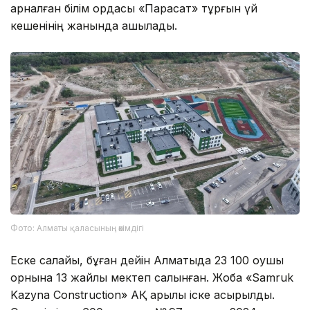
арналған білім ордасы «Парасат» тұрғын үй
кешенінің жанында ашылады.
Фото: Алматы қаласының әкімдігі
Еске салайық, бұған дейін Алматыда 23 100 оқушы
орнына 13 жайлы мектеп салынған. Жоба «Samruk
Kazyna Construction» АҚ арқылы іске асырылды.