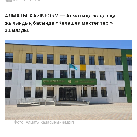
АЛМАТЫ. KAZINFORM — Алматыда жаңа оқу
жылындың басында «Келешек мектептері»
ашылады.
Фото: Алматы қаласының әкімдігі