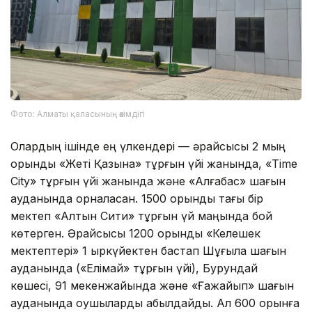
Фото: Алматы қаласының әкімдігі
Олардың ішінде ең үлкендері — әрқайсысы 2 мың
орындық «Жеті Қазына» тұрғын үйі жанында, «Time
City» тұрғын үйі жанында және «Алғабас» шағын
ауданында орналасқан. 1500 орындық тағы бір
мектеп «Алтын Сити» тұрғын үй маңында бой
көтерген. Әрқайсысы 1200 орындық «Келешек
мектептері» 1 қыркүйектен бастап Шұғыла шағын
ауданында («Елімай» тұрғын үйі), Бурундай
көшесі, 91 мекенжайында және «Ғажайып» шағын
ауданында оқушыларды қабылдайды. Ал 600 орынға