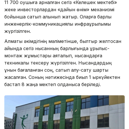
11 700 оқушыға арналған сегіз «Келешек мектебі»
жеке инвесторлардан «дайын өнім» механизмі
бойынша сатып алынып жатыр. Оларға барлық
инженерлік-коммуникациялық инфрақұрылымы
жүргізілген.
Алматы әкімдігінің мәліметінше, былтыр желтоқсан
айында сегіз нысанның барлығында құрылыс-
монтаж жұмыстары аяқталып, нысандарға
техникалық тексеру жүргізілген. Нысандардың
құнын бағаланған соң, сатып алу-сату шарты
жасалған. Соның нәтижесінда биыл 1 қыркүйектен
бастап 8 жаңа мектеп қолданысқа беріледі.