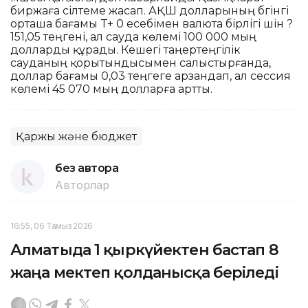
биржаға сілтеме жасап. АҚШ долларының бүгінгі
орташа бағамы T+ 0 есебімен валюта бірлігі үшін ?
151,05 теңгені, ал сауда көлемі 100 000 мың
долларды құрады. Кешегі таңертеңгілік
сауданың қорытындысымен салыстырғанда,
доллар бағамы 0,03 теңгеге арзандап, ал сессия
көлемі 45 070 мың долларға артты.
Қаржы және бюджет
без автора
Авторлар
16:55, 06 Тамыз 2026
Алматыда 1 қыркүйектен бастап 8
жаңа мектеп қолданысқа беріледі