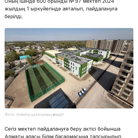
Оның ішінде 600 орындық № 97 мектеп 2024
жылдың 1 қыркүйегінде аяқталып, пайдалануға
берілді.
Фото: Алматы қаласының әкімдігі
Сегіз мектеп пайдалануға беру актісі бойынша
Алматы қаласы Білім басқармасына тапсырылып,