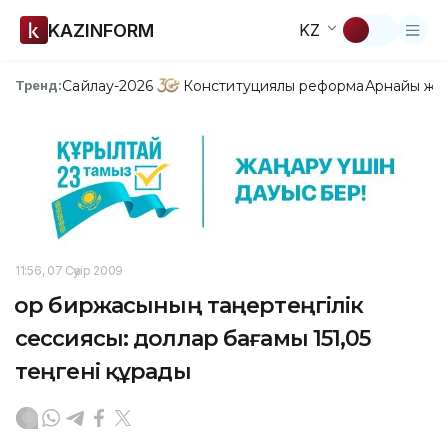
KAZINFORM
KZ
Сайлау-2026
Конституциялық реформа
Арнайы жо
Тренд:
11:56, 07 Сәуір 2009
Қор биржасының таңертеңгілік
сессиясы: доллар бағамы 151,05
теңгені құрады