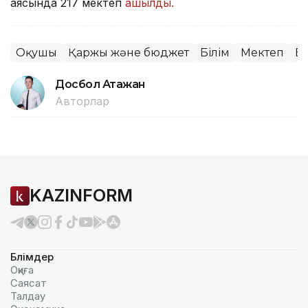
аясында 217 мектеп
ашылды.
Оқушы
Қаржы және бюджет
Білім
Мектеп
В
Досбол Атажан
Авторлар
KAZINFORM
Бөлімдер
Оқиға
Саясат
Талдау