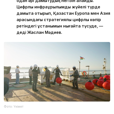
одан әрі дамытудың негізін қалайды.
Цифрлық инфрақұрылымды жүйелі түрде
дамыта отырып, Қазақстан Еуропа мен Азия
арасындағы стратегиялық цифрлық көпір
ретіндегі ұстанымын нығайта түсуде, —
деді Жаслан Мәдиев.
Фото: Үкімет