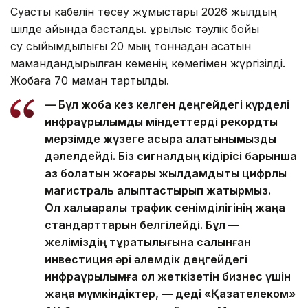
Суасты кабелін төсеу жұмыстары 2026 жылдың
шілде айында басталды. Құрылыс тәулік бойы
су сыйымдылығы 20 мың тоннадан асатын
мамандандырылған кеменің көмегімен жүргізілді.
Жобаға 70 маман тартылды.
— Бұл жоба кез келген деңгейдегі күрделі
инфрақұрылымдық міндеттерді рекордтық
мерзімде жүзеге асыра алатынымызды
дәлелдейді. Біз сигналдың кідірісі барынша
аз болатын жоғары жылдамдықты цифрлық
магистраль қалыптастырып жатырмыз.
Ол халықаралық трафик сенімділігінің жаңа
стандарттарын белгілейді. Бұл —
желіміздің тұрақтылығына салынған
инвестиция әрі әлемдік деңгейдегі
инфрақұрылымға қол жеткізетін бизнес үшін
жаңа мүмкіндіктер, — деді «Қазақтелеком»