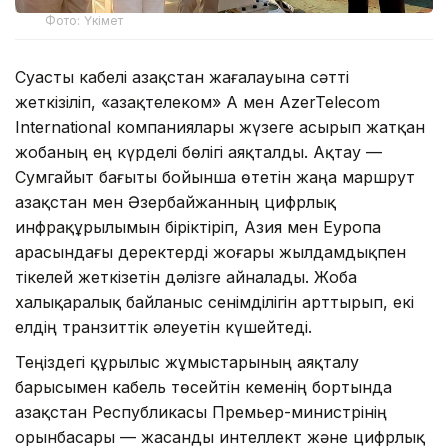
Фото: Үкімет
Суасты кабелі Қазақстан жағалауына сәтті
жеткізіліп, «Қазақтелеком» АҚ мен AzerTelecom
International компаниялары жүзеге асырып жатқан
жобаның ең күрделі бөлігі аяқталды. Ақтау —
Сумгайыт бағыты бойынша өтетін жаңа маршрут
Қазақстан мен Әзербайжанның цифрлық
инфрақұрылымын біріктіріп, Азия мен Еуропа
арасындағы деректерді жоғары жылдамдықпен
тікелей жеткізетін дәлізге айналады. Жоба
халықаралық байланыс сенімділігін арттырып, екі
елдің транзиттік әлеуетін күшейтеді.
Теңіздегі құрылыс жұмыстарының аяқталу
барысымен кабель төсейтін кеменің бортында
Қазақстан Республикасы Премьер-министрінің
орынбасары — жасанды интеллект және цифрлық