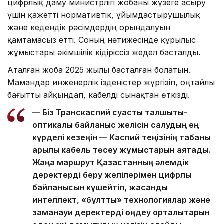
цифрлық даму министрлігі жобаны жүзеге асыру
үшін қажетті нормативтік, ұйымдастырушылық
және кедендік рәсімдердің орындалуын
қамтамасыз етті. Соның нәтижесінде құрылыс
жұмыстары әкімшілік кідіріссіз жедел басталды.
Аталған жоба 2025 жылы басталған болатын.
Мамандар инженерлік ізденістер жүргізіп, оңтайлы
бағытты айқындап, кабелді сынақтан өткізді.
— Біз Транскаспий суасты талшықты-
оптикалық байланыс желісін салудың ең
күрделі кезеңін — Каспий теңізінің табаны
арқылы кабель төсеу жұмыстарын аяқтадық.
Жаңа маршрут Қазақстанның әлемдік
деректерді беру желілерімен цифрлық
байланысын күшейтіп, жасанды
интеллект, «бұлтты» технологиялар және
заманауи деректерді өңдеу орталықтарын