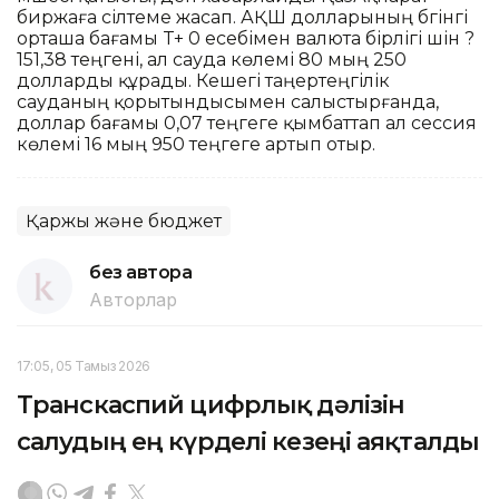
биржаға сілтеме жасап. АҚШ долларының бүгінгі
орташа бағамы T+ 0 есебімен валюта бірлігі үшін ?
151,38 теңгені, ал сауда көлемі 80 мың 250
долларды құрады. Кешегі таңертеңгілік
сауданың қорытындысымен салыстырғанда,
доллар бағамы 0,07 теңгеге қымбаттап ал сессия
көлемі 16 мың 950 теңгеге артып отыр.
Қаржы және бюджет
без автора
Авторлар
17:05, 05 Тамыз 2026
Транскаспий цифрлық дәлізін
салудың ең күрделі кезеңі аяқталды