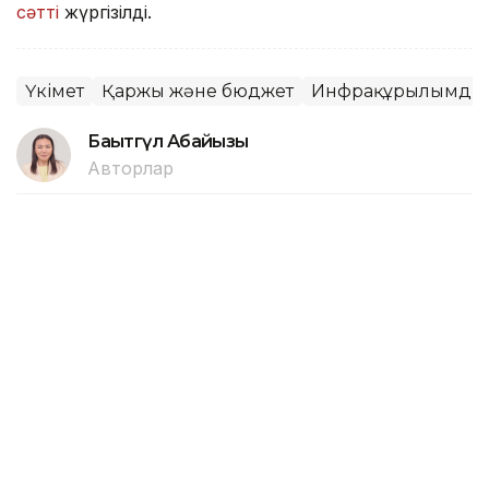
сәтті
жүргізілді.
Үкімет
Қаржы және бюджет
Инфрақұрылымдық
Бақытгүл Абайқызы
Авторлар
09:17, 24 Шілде 2026
ШҚО-да биыл мемлекетке
келтірілген шығынның 2,1 млрд
теңгесі қайтарылды
ӨСКЕМЕН. KAZINFORM — Шығыс Қазақстан
облысында 2026 жылдың басынан бері мемлекетке