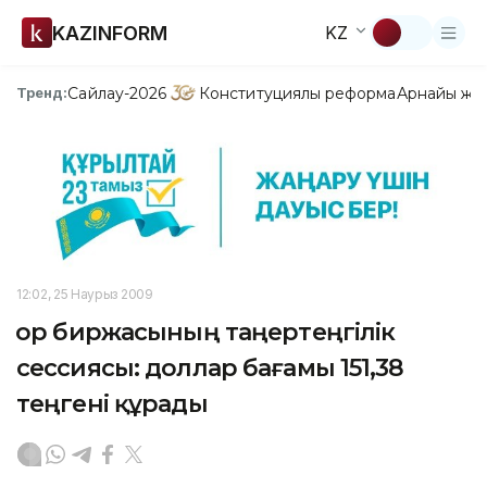
KAZINFORM
KZ
Сайлау-2026
Конституциялық реформа
Арнайы жо
Тренд:
12:02, 25 Наурыз 2009
Қор биржасының таңертеңгілік
сессиясы: доллар бағамы 151,38
теңгені құрады