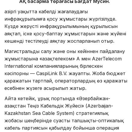
АҚ басқарма төрағасы Бағдат Мусин.
Қазіргі уақытта кабелді жағалаудағы
инфрақұрылымға қосу жұмыстары жүргізілуде.
Күзде жерүсті инфрақұрылымының құрылысын
аяқтап, іске қосу-баптау жұмыстарын және жүйені
кешенді тестілеуді аяқтау жоспарланып отыр.
Магистральды салу және оны кейіннен пайдалану
жұмыстарына «Қазақтелеком» АҚ мен AzerTelecom
International компанияларының бірлескен
кәсіпорны — CaspiLink B.V. жауапты. Жоба бюджет
қаражатын тартпай, операторлардың өз қаражаты
есебінен жүзеге асырылып жатыр.
Айта кетейік, Құрық портында «Әзербайжан-
Қазақстан Теңіз Кабельдік Жүйесі» (Azerbaijan-
Kazakhstan Sea Cable System) стратегиялық
жобасы шеңберінде суасты талшықты-оптикалық
кабель партиясын қабылдау бойынша операция