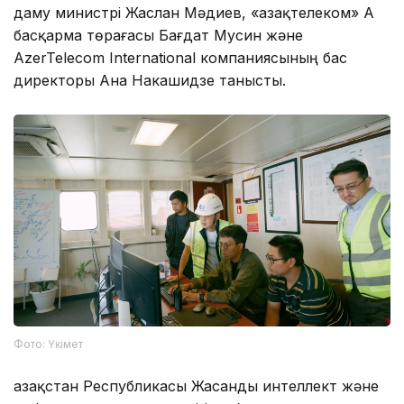
даму министрі Жаслан Мәдиев, «Қазақтелеком» АҚ
басқарма төрағасы Бағдат Мусин және
AzerTelecom International компаниясының бас
директоры Ана Накашидзе танысты.
Фото: Үкімет
Қазақстан Республикасы Жасанды интеллект және