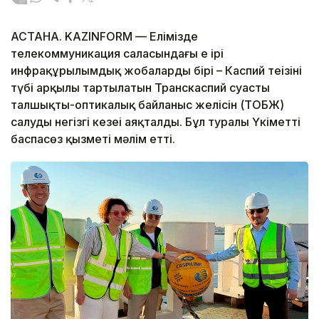
АСТАНА. KAZINFORM — Елімізде
телекоммуникация саласындағы ең ірі
инфрақұрылымдық жобалардың бірі – Каспий теңізінің
түбі арқылы тартылатын Транскаспий суасты
талшықты-оптикалық байланыс желісін (ТОБЖ)
салудың негізгі кезеңі аяқталды. Бұл туралы Үкіметтің
баспасөз қызметі мәлім етті.