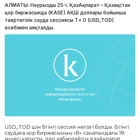
АЛМАТЫ. Наурыздың 25-і. ҚазАқпарат – Қазақстан
қор биржасында (KASE) АҚШ доллары бойынша
таңертеңгілік сауда сессиясы Т+ 0 (USD_TOD)
есебімен аяқталды.
USD_TOD үшін бүгінгі сессия негізгі болды. Бүгінгі
саудаға қор биржасының «В» санатындағы 18
мүшесі қатысты, деп хабарлайды ҚазАқпарат