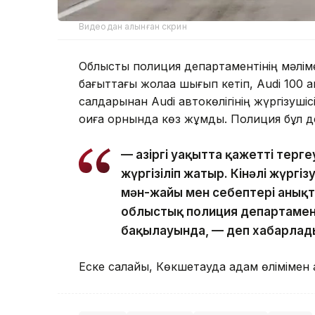
Видеодан алынған скрин
Облыстық полиция департаментінің мәлімет
бағыттағы жолаққа шығып кетіп, Audi 100 а
салдарынан Audi автокөлігінің жүргізуші
оқиға орнында көз жұмды. Полиция бұл де
— Қазіргі уақытта қажетті терг
жүргізіліп жатыр. Кінәлі жүргі
мән-жайы мен себептері анық
облыстық полиция департаме
бақылауында, — деп хабарлад
Еске салайық, Көкшетауда адам өлімімен 