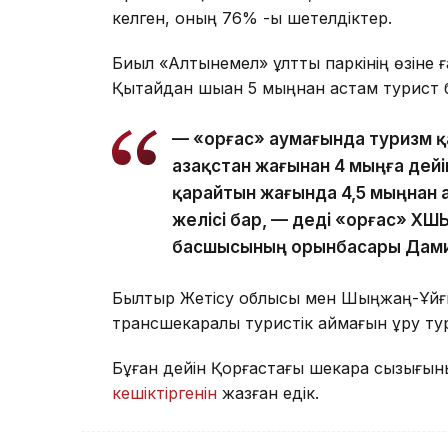
келген, оның 76% -ы шетелдіктер.
Биыл «Алтынемел» ұлттық паркінің өзіне ғ
Қытайдан шыққан 5 мыңнан астам турист 
— «Қорғас» аумағында туризм 
Қазақстан жағынан 4 мыңға дейі
қарайтын жағында 4,5 мыңнан а
желісі бар, — деді «Қорғас» Х
басшысының орынбасары Дами
Былтыр Жетісу облысы мен Шыңжаң-Ұйғы
трансшекаралық туристік аймағын құру ту
Бұған дейін Қорғастағы шекара сызығын
кешіктіргенін
жазған едік.