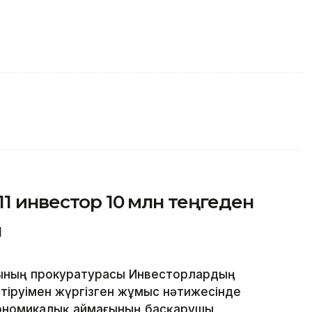
11 инвестор 10 млн теңгеден
ы
ының прокуратурасы Инвесторлардың
стіруімен жүргізген жұмыс нәтижесінде
кономикалық аймағының басқарушы