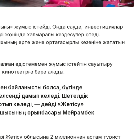
ығы» жұмыс істейді. Онда сауда, инвестициялар
і жөнінде халықаралық кездесулер өтеді.
ихының ерте және ортағасырлық кезеңіне жататын
 қалған әдістемемен жұмыс істейтін сауықтыру
кинотеатрға бара алады.
мен байланысты болса, бүгінде
лсенді дамып келеді. Шетелдік
тып келеді, — дейді «Жетісу»
асшысының орынбасары Мейрамбек
рі Жетісу облысына 2 миллионнан астам турист