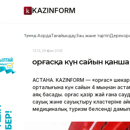
KAZINFORM
Ақорда
Тағайындау
Заң және тәртіп
Дерекқор
Тренд:
13:12, 26 Қазан 2025
Қорғасқа күн сайын қанша
АСТАНА. KAZINFORM — «Қорғас» шека
орталығына күн сайын 4 мыңнан аста
аяқ басады. Қорғас қазір жай ғана са
сауық және сауықтыру кластеріне айн
медициналық туризм белсенді дамып 