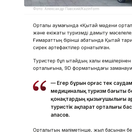
Фото: Александр Павский/Kazinform
Орталық аумағында «Қытай мәдени ортал
және екіжақты туризмді дамыту мәселелер
Ғимараттың бірінші қабатында Қытай тар
сирек артефактілер орнатылған.
Туристер бұл қытайдың халық емшілерінен
орталығына, 9D форматындағы заманауи 
— Егер бұрын Қорғас тек сауда
медициналық туризм бағыты бе
қонақтардың қызығушылығы ар
туристік ақпарат орталығы б
Қапасов.
Орталықтың мәліметінше, жыл басынан бе