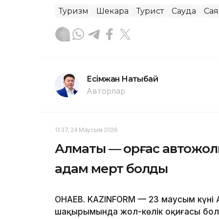
Туризм
Шекара
Турист
Сауда
Сая
Есімжан Нақтыбай
Авторлар
11:37, 24 Маусым 2026
Алматы — Қорғас автожол
адам мерт болды
ҚОНАЕВ. KAZINFORM — 23 маусым күні
шақырымында жол-көлік оқиғасы бол