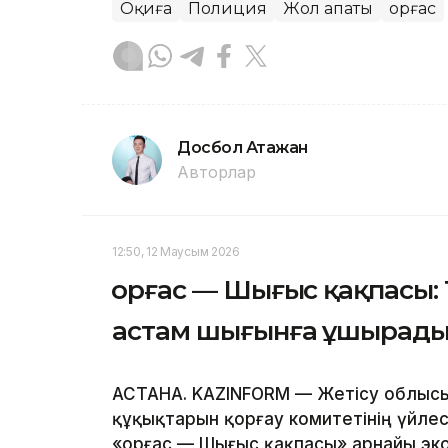
Оқиға
Полиция
Жол апаты
Қорғас
Досбол Атажан
Авторлар
12:50, 12 Маусым 2026
Қорғас — Шығыс қақпасы: 
астам шығынға ұшырад
АСТАНА. KAZINFORM — Жетісу облыс
құқықтарын қорғау комитетінің үйле
«Қорғас — Шығыс қақпасы» арнайы э