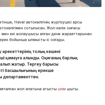
інше, Haval автокөлігінің жүргізушісі қарсы
втокөлігімен соқтығысқан. Жол-көлік оқиғасы
сі мен екі жолаушысы алған дене жарақаттарынан
рек бойынша қылмыстық іс қозғады.
еу әрекеттерінің толық кешені
зуші қамауға алынды. Оқиғаның барлық
талып жатыр. Тергеу барысы
нті басшылығының ерекше
ы департаменттен.
аяқталған жол апатына қатысты
үкім
шықты.