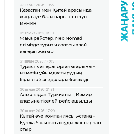
03 тамыз 2026, 10:22
Қазақстан мен Қытай арасында
жаңа әуе бағыттары ашылуы
мүмкін
02 тамыз 2026, 09:05
Жаңа рейстер, Neo Nomad:
елімізде туризм саласы қалай
өзгеріп жатыр
31 шілде 2026, 14:03
Туристік ақпарат орталықтарының
қызметін ұйымдастырудың
бірыңғай қағидалары бекітілді
30 шілде 2026, 21:21
Алматыдан Түркияның Измир
қаласына тікелей рейс ашылды
30 шілде 2026, 17:29
Қытай әуе компаниясы Астана –
Құлжа бағытын ашуды жоспарлап
отыр