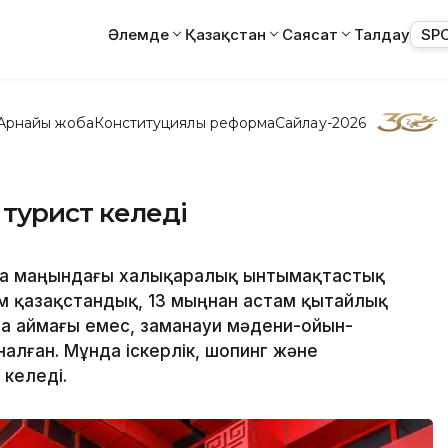
Әлемде
Қазақстан
Саясат
Талдау
SP
Арнайы жоба
Конституциялық реформа
Сайлау-2026
 турист келеді
ра маңындағы халықаралық ынтымақтастық
м қазақстандық, 13 мыңнан астам қытайлық
уда аймағы емес, заманауи мәдени-ойын-
алған. Мұнда іскерлік, шопинг және
келеді.