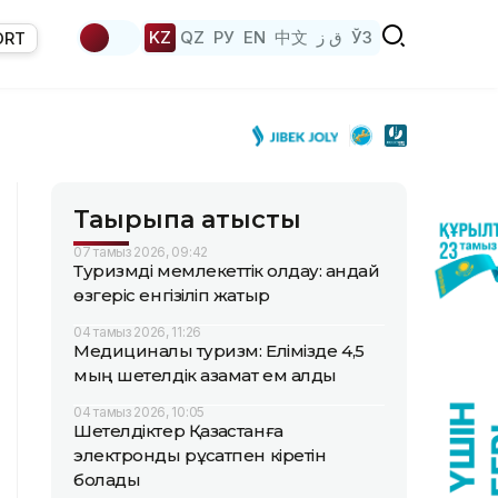
KZ
QZ
РУ
EN
中文
ق ز
ЎЗ
ORT
Тақырыпқа қатысты
07 тамыз 2026, 09:42
Туризмді мемлекеттік қолдау: қандай
өзгеріс енгізіліп жатыр
04 тамыз 2026, 11:26
Медициналық туризм: Елімізде 4,5
мың шетелдік азамат ем алды
04 тамыз 2026, 10:05
Шетелдіктер Қазақстанға
электронды рұқсатпен кіретін
болады