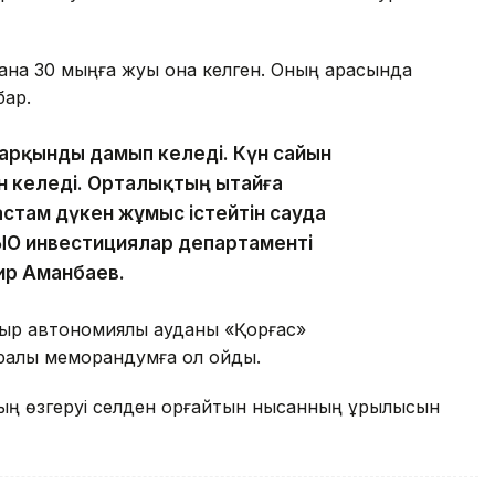
ана 30 мыңға жуық қонақ келген. Оның арасында
бар.
қарқынды дамып келеді. Күн сайын
н келеді. Орталықтың Қытайға
стам дүкен жұмыс істейтін сауда
ШЫО инвестициялар департаменті
р Аманбаев.
р автономиялық ауданы «Қорғас»
ралы меморандумға қол қойды.
ың өзгеруі селден қорғайтын нысанның құрылысын