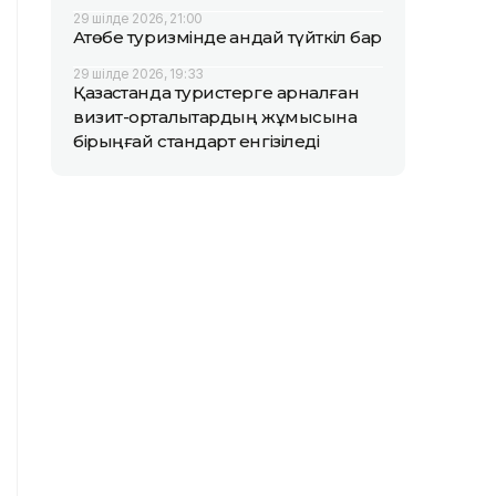
29 шілде 2026, 21:00
Ақтөбе туризмінде қандай түйткіл бар
29 шілде 2026, 19:33
Қазақстанда туристерге арналған
визит-орталықтардың жұмысына
бірыңғай стандарт енгізіледі