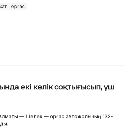
хат
Қорғас
ында екі көлік соқтығысып, үш
 Алматы — Шелек — Қорғас автожолының 132-
ды.