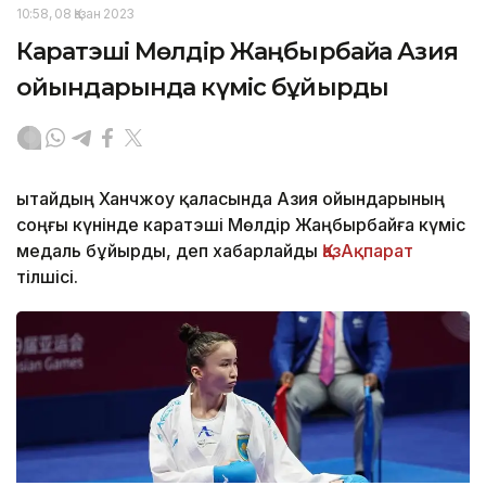
10:58, 08 Қазан 2023
Каратэші Мөлдір Жаңбырбайға Азия
ойындарында күміс бұйырды
Қытайдың Ханчжоу қаласында Азия ойындарының
соңғы күнінде каратэші Мөлдір Жаңбырбайға күміс
медаль бұйырды, деп хабарлайды
ҚазАқпарат
тілшісі.