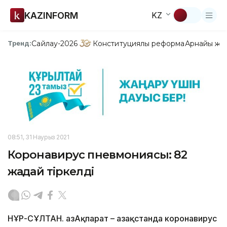
KAZINFORM
KZ
Сайлау-2026
Конституциялық реформа
Арнайы жо
Тренд:
08:51, 31 Наурыз 2021
Коронавирус пневмониясы: 82
жағдай тіркелді
НҰР-СҰЛТАН. ҚазАқпарат – Қазақстанда коронавирус