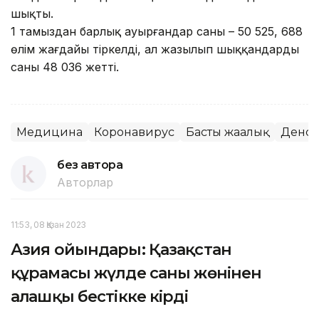
шықты.
1 тамыздан барлық ауырғандар саны – 50 525, 688
өлім жағдайы тіркелді, ал жазылып шыққандардың
саны 48 036 жетті.
Медицина
Коронавирус
Басты жаңалық
Денса
без автора
Авторлар
11:53, 08 Қазан 2023
Азия ойындары: Қазақстан
құрамасы жүлде саны жөнінен
алғашқы бестікке кірді