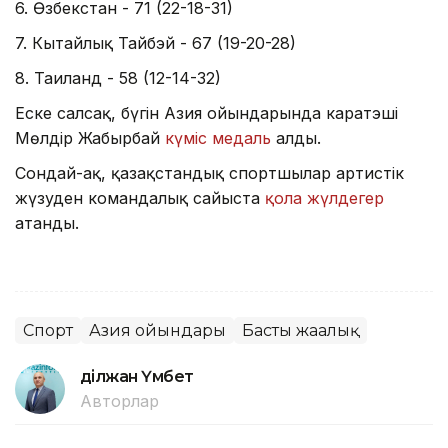
6. Өзбекстан - 71 (22-18-31)
7. Кытайлық Тайбэй - 67 (19-20-28)
8. Таиланд - 58 (12-14-32)
Еске салсақ, бүгін Азия ойындарында каратэші
Мөлдір Жаңбырбай
күміс медаль
алды.
Сондай-ақ, қазақстандық спортшылар артистік
жүзуден командалық сайыста
қола жүлдегер
атанды.
Спорт
Азия ойындары
Басты жаңалық
Әділжан Үмбет
Авторлар