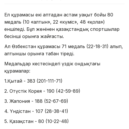
Ел құрамасы екі аптадан астам уақыт бойы 80
медаль (10 «алтын», 22 «күміс», 48 «қола»)
еншіледі. Бұл жөнінен қазақстандық спортшылар
бесінші орынға жайғасты.
Ал Өзбекстан құрамасы 71 медаль (22-18-31) алып,
алтыншы орынға табан тіреді.
Медальдар кестесіндегі үздік ондықтағы
құрамалар:
1.Қытай - 383 (201-111-71)
2. Оңтүстік Корея - 190 (42-59-89)
3. Жапония - 188 (52-67-69)
4. Үндістан - 107 (28-38-41)
5. Қазақстан - 80 (10-22-48)