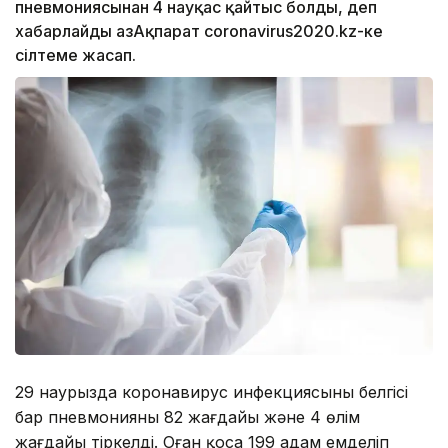
пневмониясынан 4 науқас қайтыс болды, деп
хабарлайды ҚазАқпарат coronavirus2020.kz-ке
сілтеме жасап.
29 наурызда коронавирус инфекциясының белгісі
бар пневмонияның 82 жағдайы және 4 өлім
жағдайы тіркелді. Оған қоса 199 адам емделіп