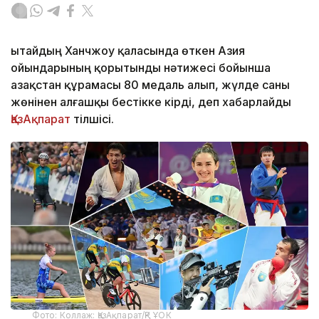
Қытайдың Ханчжоу қаласында өткен Азия
ойындарының қорытынды нәтижесі бойынша
Қазақстан құрамасы 80 медаль алып, жүлде саны
жөнінен алғашқы бестікке кірді, деп хабарлайды
ҚазАқпарат
тілшісі.
Фото: Коллаж: ҚазАқпарат/ҚР ҰОК