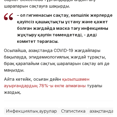
шараларын сақтауға шақырды.
– Қол гигиенасын сақтау, көпшілік жерлерде
қауіпсіз қашықтықты ұстану және қажет
болған жағдайда маска тағу инфекцияны
жұқтыру қаупін төмендетеді, - деді
комитет төрағасы.
Осылайша, Қазақстанда COVID-19 жағдайлары
бақылауда, эпидемиологиялық жағдай тұрақты,
бірақ қарапайым сақтық шараларын сақтау әлі де
маңызды.
Айта кетейік, осыған дейін
қызылшамен
ауырғандардың 78%-ы екпе алмағаны
туралы
жаздық.
Инфекциялық аурулар
Статистика
Қазақстанда