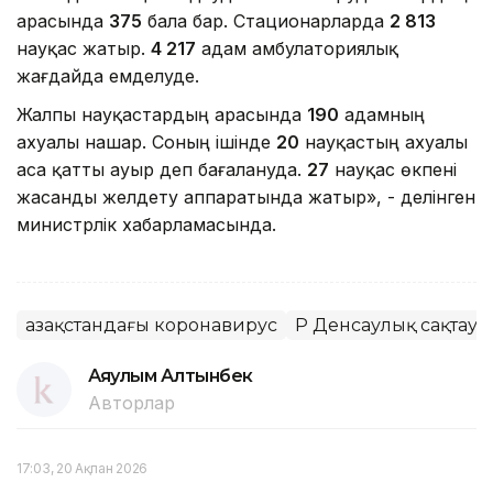
арасында
375
бала бар. Стационарларда
2 813
науқас жатыр.
4 217
адам амбулаториялық
жағдайда емделуде.
Жалпы науқастардың арасында
190
адамның
ахуалы нашар. Соның ішінде
20
науқастың ахуалы
аса қатты ауыр деп бағалануда.
27
науқас өкпені
жасанды желдету аппаратында жатыр», - делінген
министрлік хабарламасында.
Қазақстандағы коронавирус
ҚР Денсаулық сақтау 
Аяулым Алтынбек
Авторлар
17:03, 20 Ақпан 2026