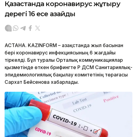
Қазақстанда коронавирус жұқтыру
дерегі 16 есе азайды
АСТАНА. KAZINFORM – Қазақстанда жыл басынан
бері коронавирус инфекциясының 6 жағдайы
тіркелді. Бұл туралы Орталық коммуникациялар
қызметінде өткен брифингте ҚР ДСМ Санитариялық-
эпидемиологиялық бақылау комитетінің төрағасы
Сархат Бейсенова хабарлады.