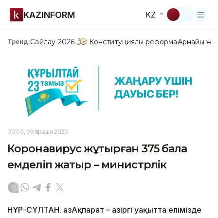
KAZINFORM
KZ
Сайлау-2026
Конституциялық реформа
Арнайы жо
Тренд:
09:03, 09 Қараша 2020
Коронавирус жұқтырған 375 бала
емделіп жатыр – министрлік
НҰР-СҰЛТАН. ҚазАқпарат – Қазіргі уақытта елімізде