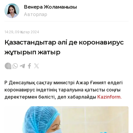
Венера Жоламанқызы
Авторлар
14:29, 09 Қаңтар 2024
Қазақстандықтар әлі де коронавирус
жұқтырып жатыр
ҚР Денсаулық сақтау министрі Ажар Ғиният елдегі
коронавирус індетінің таралуына қатысты соңғы
деректермен бөлісті, деп хабарлайды
Кazinform.