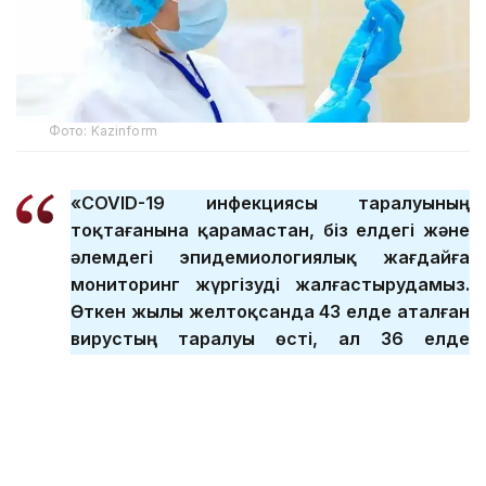
Фото: Kazinform
«COVID-19 инфекциясы таралуының
тоқтағанына қарамастан, біз елдегі және
әлемдегі эпидемиологиялық жағдайға
мониторинг жүргізуді жалғастырудамыз.
Өткен жылы желтоқсанда 43 елде аталған
вирустың таралуы өсті, ал 36 елде
төмендеу байқалады. Елімізде
коронавирус бойынша эпидемиологиялық
жағдай тұрақты. Өткен жылдың екінші
жартыжылдығында ай сайын 100-ден 400-
ге дейін жағдай тіркелді. Бұл коронавирус