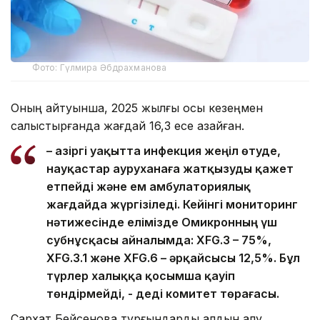
Фото: Гүлмира Әбдрахманова
Оның айтуынша, 2025 жылғы осы кезеңмен
салыстырғанда жағдай 16,3 есе азайған.
– Қазіргі уақытта инфекция жеңіл өтуде,
науқастар ауруханаға жатқызуды қажет
етпейді және ем амбулаториялық
жағдайда жүргізіледі. Кейінгі мониторинг
нәтижесінде елімізде Омикронның үш
субнұсқасы айналымда: XFG.3 – 75%,
XFG.3.1 және XFG.6 – әрқайсысы 12,5%. Бұл
түрлер халыққа қосымша қауіп
төндірмейді, - деді комитет төрағасы.
Сархат Бейсенова тұрғындарды алдын алу