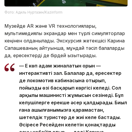
Фото: Адиль Нуртазин/Kazinform
Музейде AR және VR технологиялары,
мультимедиялық экрандар мен түрлі симуляторлар
кеңінен қолданылады. Экскурсия жетекшісі Карина
Сапашеваның айтуынша, мұндай тәсіл балаларды
да, ересектерді де бірдей қызықтырады.
— Ең көп адам жиналатын орын —
интерактивті зал. Балалар да, ересектер
де локомотив кабинасына отырып,
пойызды өзі басқарып көргісі келеді. Сол
арқылы машинистің жұмысын сезінеді. Бұл
келушілерге ерекше әсер қалдырады. Биыл
ғана ашылғанымызға қарамастан,
шетелдік туристер де жиі келе бастады.
Әсіресе Ресейден келетін қонақтардың
саны көбейіп отыр, — деді Карина