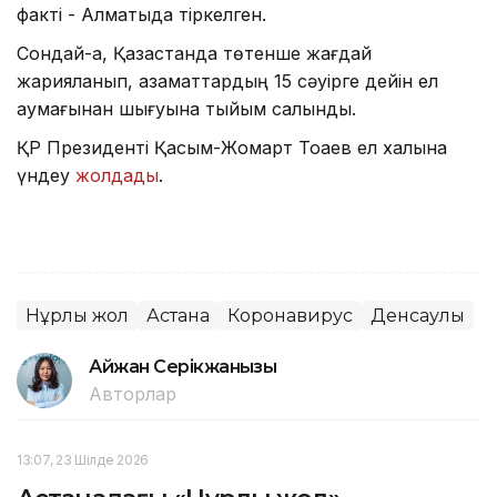
факті - Алматыда тіркелген.
Сондай-ақ, Қазақстанда төтенше жағдай
жарияланып, азаматтардың 15 сәуірге дейін ел
аумағынан шығуына тыйым салынды.
ҚР Президенті Қасым-Жомарт Тоқаев ел халқына
үндеу
жолдады
.
Нұрлы жол
Астана
Коронавирус
Денсаулық
Айжан Серікжанқызы
Авторлар
13:07, 23 Шілде 2026