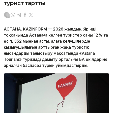
турист тартты
АСТАНА. KAZINFORM — 2026 жылдың бірінші
тоқсанында Астанаға келген туристер саны 12%-ға
өсіп, 352 мыңнан асты. Қалаға келушілердің
қызығушылығын арттырған жаңа туристік
нысандарды таныстыру мақсатында «Astana
Tourism» туризмді дамыту орталығы БАҚ өкілдеріне
арналған баспасөз турын ұйымдастырды.