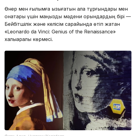
Өнер мен ғылымға қызығатын қала тұрғындары мен
қонақтары үшін маңызды мәдени орындардың бірі —
Бейбітшілік және келісім сарайында өтіп жатқан
«Leonardo da Vinci: Genius of the Renaissance»
халықаралық көрмесі.