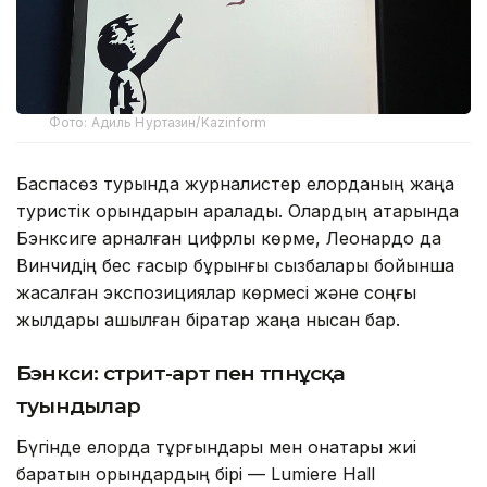
Фото: Адиль Нуртазин/Kazinform
Баспасөз турында журналистер елорданың жаңа
туристік орындарын аралады. Олардың қатарында
Бэнксиге арналған цифрлық көрме, Леонардо да
Винчидің бес ғасыр бұрынғы сызбалары бойынша
жасалған экспозициялар көрмесі және соңғы
жылдары ашылған бірқатар жаңа нысан бар.
Бэнкси: стрит-арт пен түпнұсқа
туындылар
Бүгінде елорда тұрғындары мен қонақтары жиі
баратын орындардың бірі — Lumiere Hall