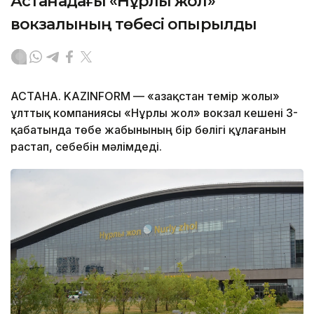
Астанадағы «Нұрлы жол»
вокзалының төбесі опырылды
АСТАНА. KAZINFORM — «Қазақстан темір жолы»
ұлттық компаниясы «Нұрлы жол» вокзал кешені 3-
қабатында төбе жабынының бір бөлігі құлағанын
растап, себебін мәлімдеді.