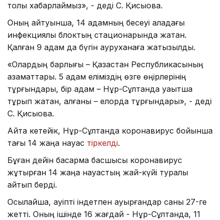
толық хабарлаймыз», - деді С. Қисықова.
Оның айтуынша, 14 адамның бесеуі қаладағы
инфекциялық блоктың стационарында жатқан.
Қалған 9 адам да бүгін ауруханаға жатқызылды.
«Олардың барлығы – Қазақстан Республикасының
азаматтары. 5 адам еліміздің өзге өңірлерінің
тұрғындары, бір адам – Нұр-Сұлтанда уақытша
тұрып жатқан, қалғаны – елорда тұрғындары», - деді
С. Қисықова.
Айта кетейік, Нұр-Сұлтанда коронавирус бойынша
тағы 14 жаңа науқас
тіркелді
.
Бұған дейін басқарма басшысы коронавирус
жұқтырған 14 жаңа науқастың жай-күйі туралы
айтып берді.
Осылайша, қауіпті індетпен ауырғандар саны 27-ге
жетті. Оның ішінде 16 жағдай - Нұр-Сұлтанда, 11