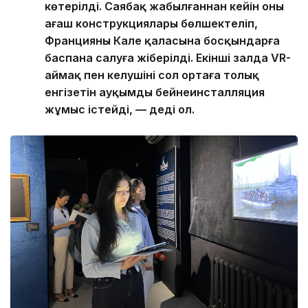
көтерілді. Саябақ жабылғаннан кейін оның
ағаш конструкциялары бөлшектеліп,
Францияның Кале қаласына босқындарға
баспана салуға жіберілді. Екінші залда VR-
аймақ пен келушіні сол ортаға толық
енгізетін ауқымды бейнеинсталляция
жұмыс істейді, — деді ол.