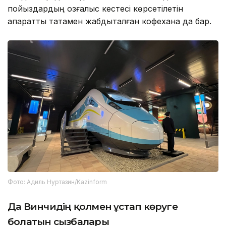
пойыздардың қозғалыс кестесі көрсетілетін
ақпараттық тақтамен жабдықталған кофехана да бар.
Фото: Адиль Нуртазин/Kazinform
Да Винчидің қолмен ұстап көруге
болатын сызбалары