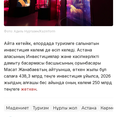
Фото: Адиль Нуртазин/Kazinform
Айта кетейік, елордада туризмге салынатын
инвестиция көлемі де өсіп келеді. Астана
қаласының Инвестициялар және кәсіпкерлікті
дамыту басқармасы басшысының орынбасары
Мақсат Жанабаевтың айтуынша, өткен жылы бұл
салаға 438,3 млрд теңге инвестиция құйылса, 2026
жылдың алғашқы бес айында оның көлемі 250 млрд
теңгеге
жеткен
.
Мәдениет
Туризм
Нұрлы жол
Астана
Көрме