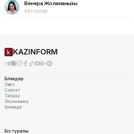
Венера Жоламанқызы
Авторлар
KAZINFORM
Бөлімдер
Оқиға
Саясат
Талдау
Экономика
Әлемде
Біз туралы