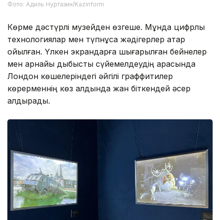
Фото: Адиль Нуртазин/Kazinform
Көрме дәстүрлі музейден өзгеше. Мұнда цифрлық
технологиялар мен түпнұсқа жәдігерлер қатар
қойылған. Үлкен экрандарға шығарылған бейнелер
мен арнайы дыбыстық сүйемелдеудің арқасында
Лондон көшелеріндегі әйгілі граффитилер
көрерменнің көз алдында жан біткендей әсер
қалдырады.