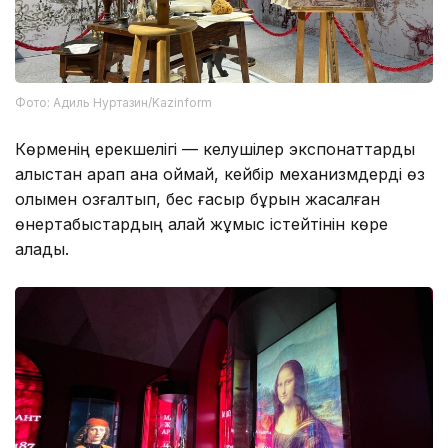
Фото: Адиль Нуртазин/Kazinform
Көрменің ерекшелігі — келушілер экспонаттарды
алыстан қарап қана қоймай, кейбір механизмдерді өз
қолымен қозғалтып, бес ғасыр бұрын жасалған
өнертабыстардың қалай жұмыс істейтінін көре
алады.