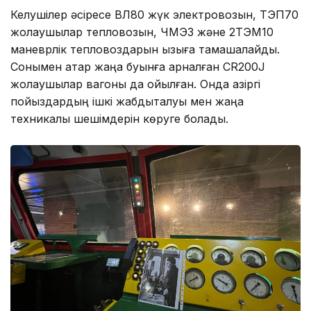
Келушілер әсіресе ВЛ80 жүк электровозын, ТЭП70
жолаушылар тепловозын, ЧМЭ3 және 2ТЭМ10
маневрлік тепловоздарын қызыға тамашалайды.
Сонымен қатар жаңа буынға арналған CR200J
жолаушылар вагоны да қойылған. Онда қазіргі
пойыздардың ішкі жабдықталуы мен жаңа
техникалық шешімдерін көруге болады.