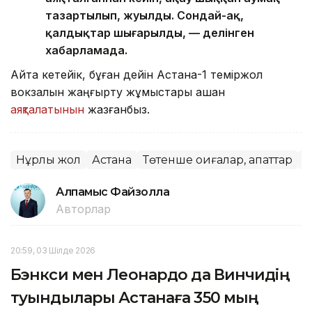
тазартылып, жуылды. Сондай-ақ,
қалдықтар шығарылды, — делінген
хабарламада.
Айта кетейік, бұған дейін Астана-1 теміржол
вокзалын жаңғырту жұмыстары қашан
аяқталатынын
жазғанбыз.
Нұрлы жол
Астана
Төтенше оқиғалар, апаттар
В
Алпамыс Файзолла
Авторлар
20:59, 03 Шілде 2026
Бэнкси мен Леонардо да Винчидің
туындылары Астанаға 350 мың