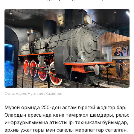
Фото: Адиль Нуртазин/Kazinform
Музей қорында 250-ден астам бірегей жәдігер бар.
Олардың арасында көне теміржол шамдары, рельс
инфрақұрылымына қатысты ірі техникалық бұйымдар,
архив құжаттары мен салалық марапаттар сақталған.