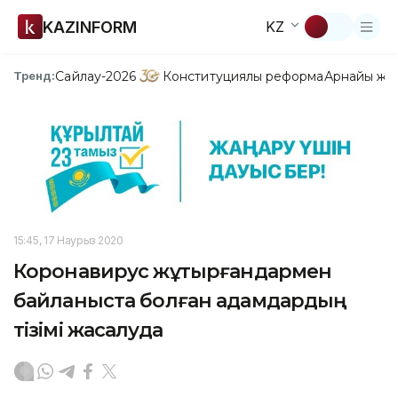
KAZINFORM
KZ
Сайлау-2026
Конституциялық реформа
Арнайы жо
Тренд:
15:45, 17 Наурыз 2020
Коронавирус жұқтырғандармен
байланыста болған адамдардың
тізімі жасалуда