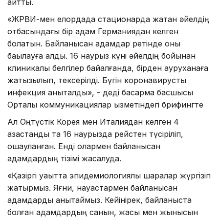
айтты.
«ЖРВИ-мен елордада стационарда жатқан әйелдің
отбасындағы бір адам Германиядан келген
болатын. Байланысқан адамдар ретінде оны
бақылауға алдық. 16 наурыз күні әйелдің бойынан
клиникалық белгілер байқалғанда, бірден ауруханаға
жатқызылып, тексерілді. Бүгін коронавирустық
инфекция анықталды», - деді басқарма басшысы
Орталық коммуникациялар қызметіндегі брифингте
Ал Оңтүстік Корея мен Италиядан келген 4
қазақстандық та 16 наурызда рейстен түсіріліп,
оқшауланған. Енді олармен байланысқан
адамдардың тізімі жасалуда.
«Қазіргі уақытта эпидемиологиялық шаралар жүргізіп
жатырмыз. Яғни, науқастармен байланысқан
адамдарды анықтаймыз. Кейінірек, байланыста
болған адамдардың санын, жасы мен жынысын