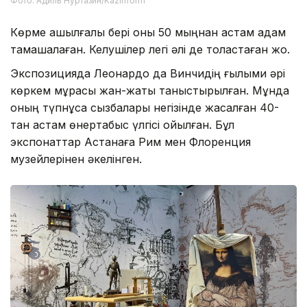
Фото: Адиль Нуртазин/Kazinform
Көрме ашылғалы бері оны 50 мыңнан астам адам
тамашалаған. Келушілер легі әлі де толастаған жоқ.
Экспозицияда Леонардо да Винчидің ғылыми әрі
көркем мұрасы жан-жақты таныстырылған. Мұнда
оның түпнұсқа сызбалары негізінде жасалған 40-
тан астам өнертабыс үлгісі қойылған. Бұл
экспонаттар Астанаға Рим мен Флоренция
музейлерінен әкелінген.