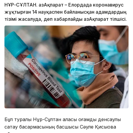
НҰР-СҰЛТАН. ҚазАқпарат – Елордада коронавирус
жұқтырған 14 науқаспен байланысқан адамдардың
тізімі жасалуда, деп хабарлайды ҚазАқпарат тілшісі.
Бұл туралы Нұр-Сұлтан қаласы қоғамдық денсаулық
сақтау басқармасының басшысы Сәуле Қисықова