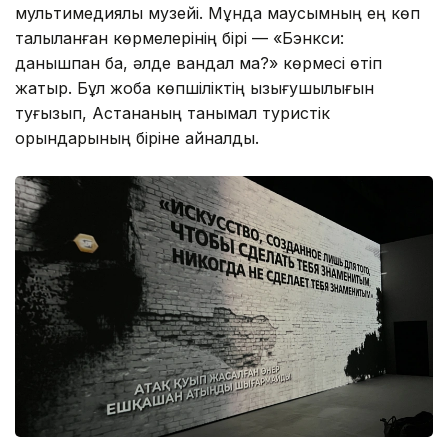
мультимедиялық музейі. Мұнда маусымның ең көп
талқыланған көрмелерінің бірі — «Бэнкси:
данышпан ба, әлде вандал ма?» көрмесі өтіп
жатыр. Бұл жоба көпшіліктің қызығушылығын
туғызып, Астананың танымал туристік
орындарының біріне айналды.