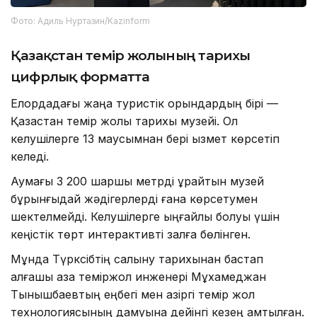
Фото: Адиль Нуртазин/Kazinform
Қазақстан темір жолының тарихы
цифрлық форматта
Елордадағы жаңа туристік орындардың бірі —
Қазақстан темір жолы тарихы музейі. Ол
келушілерге 13 маусымнан бері қызмет көрсетіп
келеді.
Аумағы 3 200 шаршы метрді құрайтын музей
бұрынғыдай жәдігерлерді ғана көрсетумен
шектелмейді. Келушілерге ыңғайлы болуы үшін
кеңістік төрт интерактивті залға бөлінген.
Мұнда Түрксібтің салыну тарихынан бастап
алғашқы қазақ теміржол инженері Мұхамеджан
Тынышбаевтың еңбегі мен қазіргі темір жол
технологиясының дамуына дейінгі кезең қамтылған.