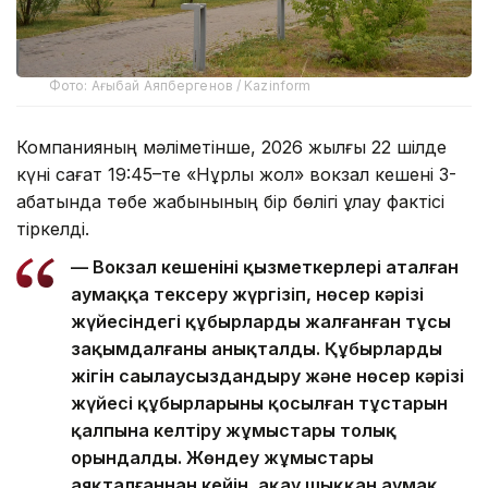
Фото: Ағыбай Аяпбергенов / Kazinform
Компанияның мәліметінше, 2026 жылғы 22 шілде
күні сағат 19:45–те «Нұрлы жол» вокзал кешені 3-
қабатында төбе жабынының бір бөлігі құлау фактісі
тіркелді.
— Вокзал кешенінің қызметкерлері аталған
аумаққа тексеру жүргізіп, нөсер кәрізі
жүйесіндегі құбырлардың жалғанған тұсы
зақымдалғаны анықталды. Құбырлардың
жігін саңылаусыздандыру және нөсер кәрізі
жүйесі құбырларының қосылған тұстарын
қалпына келтіру жұмыстары толық
орындалды. Жөндеу жұмыстары
аяқталғаннан кейін, ақау шыққан аумақ