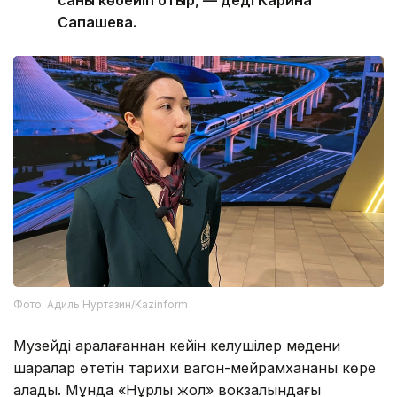
Сапашева.
Фото: Адиль Нуртазин/Kazinform
Музейді аралағаннан кейін келушілер мәдени
шаралар өтетін тарихи вагон-мейрамхананы көре
алады. Мұнда «Нұрлы жол» вокзалындағы