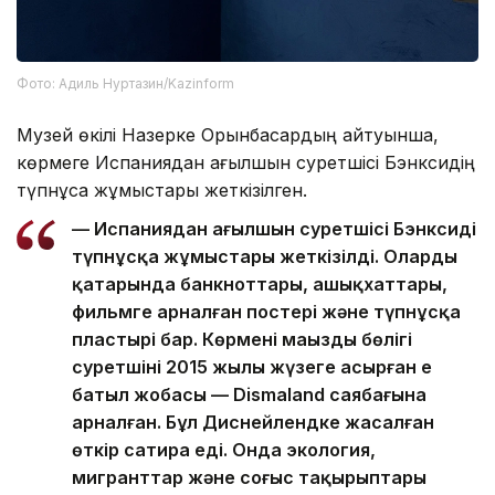
Фото: Адиль Нуртазин/Kazinform
Музей өкілі Назерке Орынбасардың айтуынша,
көрмеге Испаниядан ағылшын суретшісі Бэнксидің
түпнұсқа жұмыстары жеткізілген.
— Испаниядан ағылшын суретшісі Бэнксидің
түпнұсқа жұмыстары жеткізілді. Олардың
қатарында банкноттары, ашықхаттары,
фильмге арналған постері және түпнұсқа
пластырі бар. Көрменің маңызды бөлігі
суретшінің 2015 жылы жүзеге асырған ең
батыл жобасы — Dismaland саябағына
арналған. Бұл Диснейлендке жасалған
өткір сатира еді. Онда экология,
мигранттар және соғыс тақырыптары