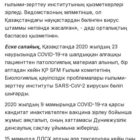
ғылыми-зерттеу институтының қызметкерлері
әзірледі. Ведомствоның мәліметінше, ол
Қазақстандағы науқастардан бөлінген вирус
штаммы негізінде жасалған», - деді орталықтың
баспасөз қызметінен.
Еске салайық,
Қазақстанда 2020 жылдың 23
наурызында COVlD-19-ға шалдыққан алғашқы
пациенттен патологиялық материал алынып, бір
аптадан кейін ҚР БҒМ Ғылым комитетінің
Биологиялық қауіпсіздік проблемалары ғылыми-
зерттеу институты SARS-CoV-2 вирусын бөліп
шығарды.
2020 жылдың 9 мамырында COVlD-19-ға қарсы
кандитат инактивтелген вакцина әзірлеу бойынша
жұмыс аяқталып, оның хаттамасы Дүниежүзілік
денсаулық сақтау ұйымына жіберілді.
15 мамырда ДДСҰ алдын ала тексеруден кейін оны