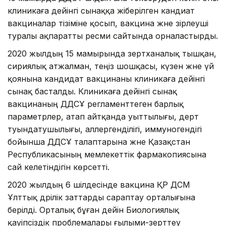
клиникаға дейінгі сынаққа жіберілген кандиат
вакциналар тізіміне қосып, вакцина және әзірлеуші
туралы ақпаратты ресми сайтында орналастырды.
2020 жылдың 15 мамырында зертханалық тышқан,
сириялық атжалман, теңіз шошқасы, күзен және үй
қоянына кандидат вакцинаны клиникаға дейінгі
сынақ басталды. Клиникаға дейінгі сынақ
вакцинаның ДДСҰ регламенттеген барлық
параметрлер, атап айтқанда уыттылығы, дерт
туындатушылығы, аллергенділігі, иммуногендігі
бойынша ДДСҰ талаптарына және Қазақстан
Республикасының мемлекеттік фармакопиясына
сай келетіндігін көрсетті.
2020 жылдың 6 шілдесінде вакцина ҚР ДСМ
Ұлттық дәрілік заттарды сараптау орталығына
берілді. Орталық бұған дейін Биологиялық
қауіпсіздік проблемалары ғылыми-зерттеу