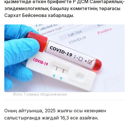
қызметінде өткен брифингте ҚР ДСМ Санитариялық-
эпидемиологиялық бақылау комитетінің төрағасы
Сархат Бейсенова хабарлады.
Фото: Гүлмира Әбдрахманова
Оның айтуынша, 2025 жылғы осы кезеңмен
салыстырғанда жағдай 16,3 есе азайған.
– Қазіргі уақытта инфекция жеңіл өтуде,