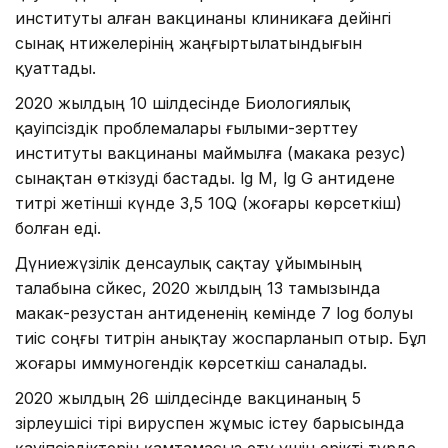
институты алған вакцинаны клиникаға дейінгі
сынақ нәтижелерінің жаңғыртылатындығын
қуаттады.
2020 жылдың 10 шілдесінде Биологиялық
қауіпсіздік проблемалары ғылыми-зерттеу
институты вакцинаны маймылға (макака резус)
сынақтан өткізуді бастады. lg М, lg G антидене
титрі жетінші күнде 3,5 10Q (жоғары көрсеткіш)
болған еді.
Дүниежүзілік денсаулық сақтау ұйымының
талабына сәйкес, 2020 жылдың 13 тамызында
макак-резустан антидененің кемінде 7 log болуы
тиіс соңғы титрін анықтау жоспарланып отыр. Бұл
жоғары иммуногендік көрсеткіш саналады.
2020 жылдың 26 шілдесінде вакцинаның 5
әзірлеушісі тірі вируспен жұмыс істеу барысында
қауіпсіздіктерін қамтамасыз ету үшін ерікті түрде