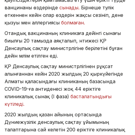
ванцинаны өздерінде
сынады.
Бірнеше тәулік
өткеннен кейін олар өздерін жақсы сезініп, дене
қызуы мен аллергиясы
болмаған.
Отандық вакцинаның клиникаға дейінгі сынағы
биылғы 20 тамызда аяқталып, нәтижесі ҚР
Денсаулық сақтау министрлігіне берілетіні бұған
дейін мәлім етілген еді.
ҚР Денсаулық сақтау министрлігінен рұқсат
алынғаннан кейін 2020 жылдың 20 қыркүйегінде
Алматы қаласындағы клиниканың базасында
COVID-19-ға антиденесі жоқ 44 еріктіге
клиникалық сынақ (І фаза)
басталатындығы
күтіледі.
2020 жылдың қазан айының ортасында
Дүниежүзілік денсаулық сақтау ұйымының
талаптарына сай келетін 200 еріктіге клиникалық