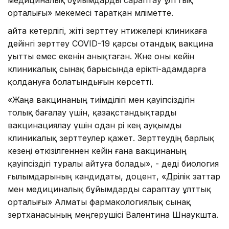
орталығы» мекемесі таратқан мәліметте.
айта кетерлігі, жіті зерттеу нәтижелері клиникаға
дейінгі зерттеу COVID-19 қарсы отандық вакцина
уытты емес екенін анықтаған. Және оны кейін
клиникалық сынақ барысында ерікті-адамдарға
қолдануға болатындығын көрсетті.
«Жаңа вакцинаның тиімділігі мен қауіпсіздігін
толық бағалау үшін, қазақстандықтарды
вакцинациялау үшін одан әрі кең ауқымды
клиникалық зерттеулер қажет. Зерттеудің барлық
кезеңі өткізілгеннен кейін ғана вакцинаның
қауіпсіздігі туралы айтуға болады», - деді биология
ғылымдарының кандидаты, доцент, «Дәрілік заттар
мен медициналық бұйымдарды сараптау ұлттық
орталығы» Алматы фармакологиялық сынақ
зертханасының меңгерушісі Валентина Шнаукшта.