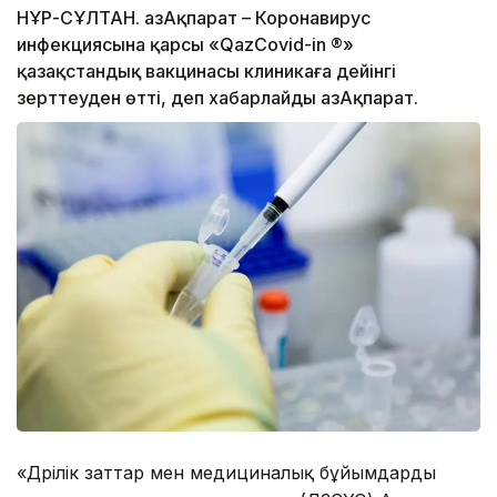
НҰР-СҰЛТАН. ҚазАқпарат – Коронавирус
инфекциясына қарсы «QazCovid-in ®»
қазақстандық вакцинасы клиникаға дейінгі
зерттеуден өтті, деп хабарлайды ҚазАқпарат.
«Дәрілік заттар мен медициналық бұйымдарды