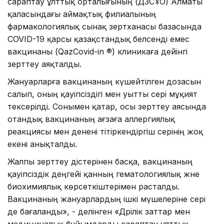
сараптау ұлттық орталығының (ДЗСҰО) Алматы
қаласындағы аймақтық филиалының
фармакологиялық сынақ зертханасы базасында
COVID-19 қарсы қазақстандық белсенді емес
вакцинаны (QazCovid-in ®️) клиникаға дейінгі
зерттеу аяқталды.
Жануарларға вакцинаның күшейтілген дозасын
салып, оның қауіпсіздігі мен уытты әсері мұқият
тексерілді. Сонымен қатар, осы зерттеу аясында
отандық вакцинаның ағзаға аллергиялық
реакциясы мен денені тітіркендіргіш әсерінің жоқ
екені анықталды.
Жалпы зерттеу әдістерінен басқа, вакцинаның
қауіпсіздік деңгейі қанның гематологиялық және
биохимиялық көрсеткіштерімен расталды.
Вакцинаның жануарлардың ішкі мүшелеріне әсері
де бағаланды», - делінген «Дәрілік заттар мен
медициналық бұйымдарды сараптау ұлттық