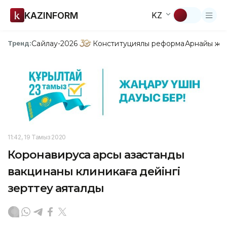
KAZINFORM
KZ
Сайлау-2026
Конституциялық реформа
Арнайы жо
Тренд:
11:42, 19 Тамыз 2020
Коронавирусқа қарсы қазақстандық
вакцинаны клиникаға дейінгі
зерттеу аяқталды