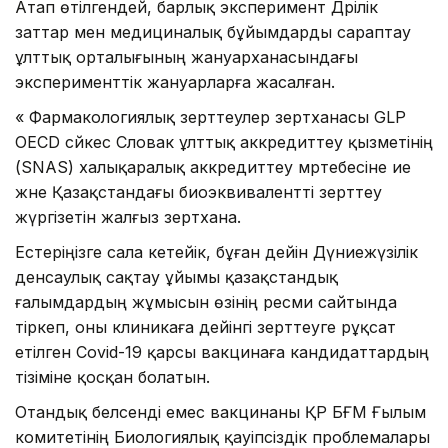
Атап өтілгендей, барлық эксперимент Дәрілік
заттар мен медициналық бұйымдарды сараптау
ұлттық орталығының жануарханасындағы
эксперименттік жануарларға жасалған.
« Фармакологиялық зерттеулер зертханасы GLP
OECD сәйкес Словак ұлттық аккредиттеу қызметінің
(SNAS) халықаралық аккредиттеу мәртебесіне ие
және Қазақстандағы биоэквивалентті зерттеу
жүргізетін жалғыз зертхана.
Естеріңізге сала кетейік, бұған дейін Дүниежүзілік
денсаулық сақтау ұйымы қазақстандық
ғалымдардың жұмысын өзінің ресми сайтында
тіркеп, оны клиникаға дейінгі зерттеуге рұқсат
етілген Covid-19 қарсы вакцинаға кандидаттардың
тізіміне қосқан болатын.
Отандық белсенді емес вакцинаны ҚР БҒМ Ғылым
комитетінің Биологиялық қауіпсіздік проблемалары