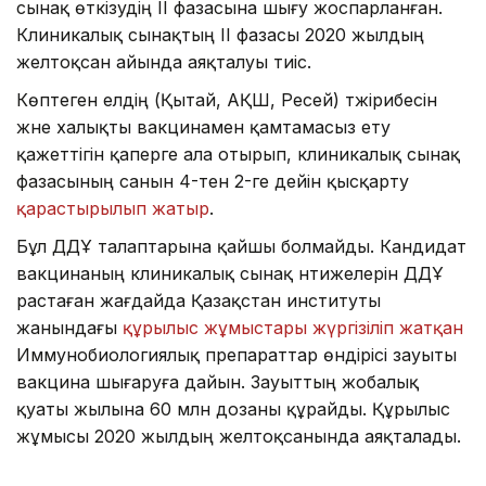
сынақ өткізудің ІІ фазасына шығу жоспарланған.
Клиникалық сынақтың ІІ фазасы 2020 жылдың
желтоқсан айында аяқталуы тиіс.
Көптеген елдің (Қытай, АҚШ, Ресей) тәжірибесін
және халықты вакцинамен қамтамасыз ету
қажеттігін қаперге ала отырып, клиникалық сынақ
фазасының санын 4-тен 2-ге дейін қысқарту
қарастырылып жатыр
.
Бұл ДДҰ талаптарына қайшы болмайды. Кандидат
вакцинаның клиникалық сынақ нәтижелерін ДДҰ
растаған жағдайда Қазақстан институты
жанындағы
құрылыс жұмыстары жүргізіліп жатқан
Иммунобиологиялық препараттар өндірісі зауыты
вакцина шығаруға дайын. Зауыттың жобалық
қуаты жылына 60 млн дозаны құрайды. Құрылыс
жұмысы 2020 жылдың желтоқсанында аяқталады.