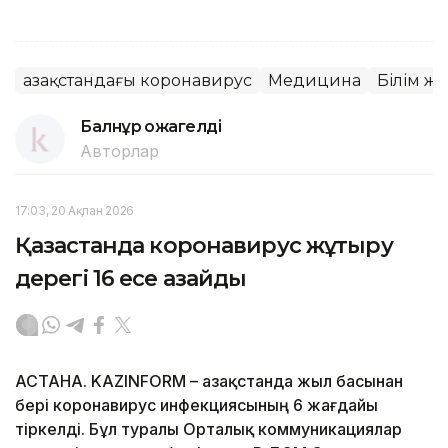
Қазақстандағы коронавирус
Медицина
Білім ж
Балнұр Қожагелді
Авторлар
17:03, 20 Ақпан 2026
Қазақстанда коронавирус жұқтыру
дерегі 16 есе азайды
АСТАНА. KAZINFORM – Қазақстанда жыл басынан
бері коронавирус инфекциясының 6 жағдайы
тіркелді. Бұл туралы Орталық коммуникациялар