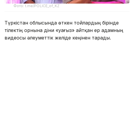
Фото: t.me/POLICE_of_KZ
Түркістан облысында өткен тойлардың бірінде
тілектің орнына діни «уағыз» айтқан ер адамның
видеосы әлеуметтік желіде кеңінен тарады.
Бейнежазбада ол тойларда арақтың қойылмай
жүргенін құптайтынын айтып, ендігі кезекте
музыкадан бас тарту керектігін жеткізген. Сондай-
ақ ерлер мен әйелдердің бірге отыруын шариғатқа
қайшы деп бағалап, мұсылмандардың діни
талаптарды қатаң ұстануы қажет екенін
айтқан.
Ішкі істер министрлігі бұл видеоға қатысты ресми
мәлімдеме жасады.
– Әлеуметтік желілерге жүргізілген
мониторинг барысында Түркістан
облысының 66 жастағы тұрғынының діни