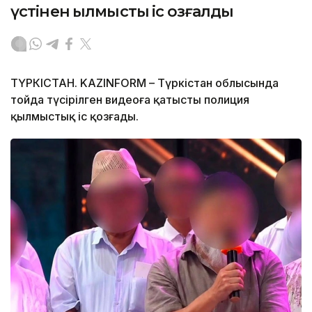
үстінен қылмыстық іс қозғалды
ТҮРКІСТАН. KAZINFORM – Түркістан облысында
тойда түсірілген видеоға қатысты полиция
қылмыстық іс қозғады.