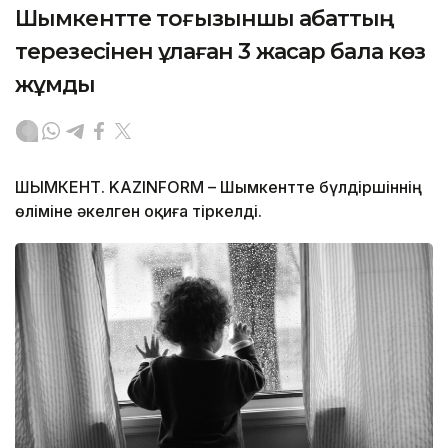
Шымкентте тоғызыншы қабаттың
терезесінен құлаған 3 жасар бала көз
жұмды
ШЫМКЕНТ. KAZINFORM – Шымкентте бүлдіршіннің
өліміне әкелген оқиға тіркелді.