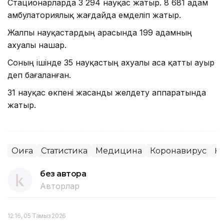
Стационарларда 3 294 науқас жатыр. 8 681 адам
амбулаториялық жағдайда емделіп жатыр.
Жалпы науқастардың арасында 199 адамның
ахуалы нашар.
Соның ішінде 35 науқастың ахуалы аса қатты ауыр
деп бағаланған.
31 науқас өкпені жасанды желдету аппаратында
жатыр.
Оқиға
Статистика
Медицина
Коронавирус
ҚР
без автора
Авторлар
12:16, 05 Тамыз 2026