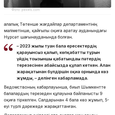
Фото: pexels.com
Қалалық Төтенше жағдайлар департаментінің
мәліметінше, қайғылы оқиға Қаратау ауданындағы
Нұрсәт шағынауданында болған.
– 2023 жылы туған бала ересектердің
қарауынсыз қалып, көпқабатты тұрғын
үйдің тоғызыншы қабатындағы пәтердің
терезесінен абайсызда құлап кеткен. Алған
жарақатынан бүлдіршін оқиға орнында көз
жұмды, – делінген хабарламада.
Ведомствоның хабарлауынша, биыл Шымкентте
балалардың терезеден құлауына байланысты 9
оқиға тіркелген. Салдарынан 4 бала көз жұмып, 5-
еуі түрлі дәрежеде жарақаттанған.