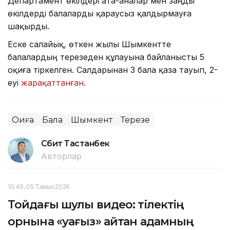
Департамент өкілдері ата-аналар мен заңды
өкілдерді балаларды қараусыз қалдырмауға
шақырды.
Еске салайық, өткен жылы Шымкентте
балалардың терезеден құлауына байланысты 5
оқиға тіркелген. Салдарынан 3 бала қаза тауып, 2-
еуі
жарақаттанған.
Оқиға
Бала
Шымкент
Терезе
Сәбит Тастанбек
Авторлар
10:49, 05 Тамыз 2026
Тойдағы шулы видео: тілектің
орнына «уағыз» айтқан адамның