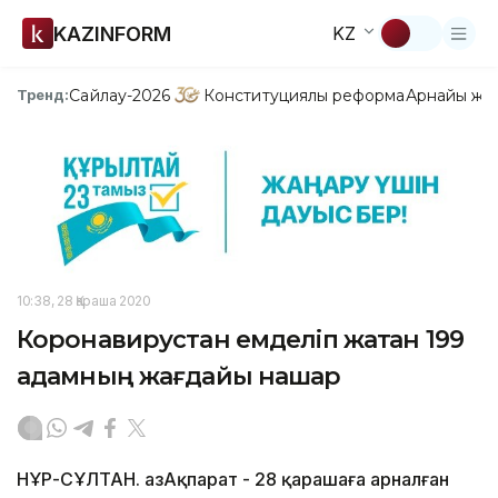
KAZINFORM
KZ
Сайлау-2026
Конституциялық реформа
Арнайы жо
Тренд:
10:38, 28 Қараша 2020
Коронавирустан емделіп жатқан 199
адамның жағдайы нашар
НҰР-СҰЛТАН. ҚазАқпарат - 28 қарашаға арналған