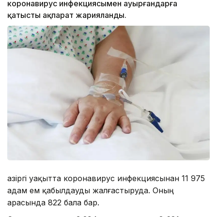
коронавирус инфекциясымен ауырғандарға
қатысты ақпарат жарияланды.
Қазіргі уақытта коронавирус инфекциясынан 11 975
адам ем қабылдауды жалғастыруда. Оның
арасында 822 бала бар.