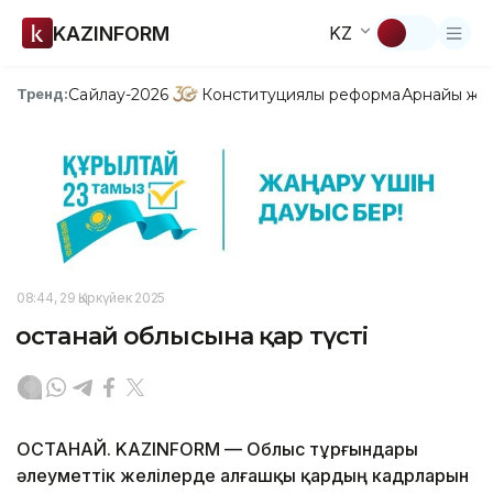
KAZINFORM
KZ
Сайлау-2026
Конституциялық реформа
Арнайы жо
Тренд:
08:44, 29 Қыркүйек 2025
Қостанай облысына қар түсті
ҚОСТАНАЙ. KAZINFORM — Облыс тұрғындары
әлеуметтік желілерде алғашқы қардың кадрларын