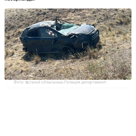
Фото: Қостанай облысының Полиция департаменті
Қостанай облысы полиция департаменті
бастығының орынбасары Аманжол Байзақовтың
мәліметінше, жол апаты 2 тамыз күні сағат 09:30
шамасында Қараменді ауылының маңында JAC S3
Pro автокөлігінің қатысуымен болған.