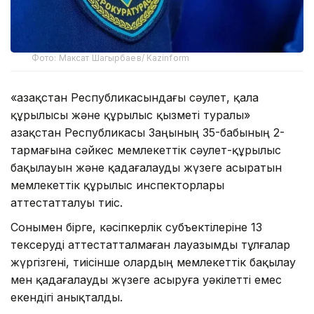
Фото: Максат Шагырбаев/ Kazinform
«Қазақстан Республикасындағы сәулет, қала
құрылысы және құрылыс қызметі туралы»
Қазақстан Республикасы Заңының 35-бабының 2-
тармағына сәйкес мемлекеттік сәулет-құрылыс
бақылауын және қадағалауды жүзеге асыратын
мемлекеттік құрылыс инспекторлары
аттестатталуы тиіс.
Сонымен бірге, кәсіпкерлік субъектілеріне 13
тексеруді аттестатталмаған лауазымды тұлғалар
жүргізгені, тиісінше олардың мемлекеттік бақылау
мен қадағалауды жүзеге асыруға уәкілетті емес
екендігі анықталды.