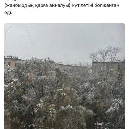
(жаңбырдың қарға айналуы) күтілетіні болжанған
еді.