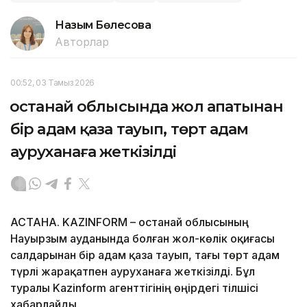
Назым Бөлесова
Авторлар
00:52, 03 Тамыз 2026
Қостанай облысында жол апатынан
бір адам қаза тауып, төрт адам
ауруханаға жеткізілді
АСТАНА. KAZINFORM – Қостанай облысының
Науырзым ауданында болған жол-көлік оқиғасы
салдарынан бір адам қаза тауып, тағы төрт адам
түрлі жарақатпен ауруханаға жеткізілді. Бұл
туралы Kazinform агенттігінің өңірдегі тілшісі
хабарлайды.