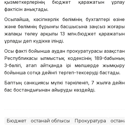
қызметкерлерінің бюджет қаражатын ұрлау
фактісін анықтады.
Осылайша, кәсіпкерлік бөлімінің бухгалтері өзіне
және бөлімнің бұрынғы басшысына заңсыз жоғары
жалақы төлеу арқылы 13 млн.бюджет қаражатын
ұрлады деп күдікке ілінді.
Осы факті бойынша аудан прокуратурасы Қазақстан
Республикасы Қылмыстық кодексінің 189-бабының
3-бөлігі, атап айтқанда ірі мөлшерде жымқыру
бойынша сотқа дейінгі тергеп-тексеруді бастады.
Баптың санкциясы мүлкі тәркіленіп, 7 жылға дейін
бас бостандығынан айыруды көздейді.
Бюджет
Қостанай облысы
Прокуратура
Қостана