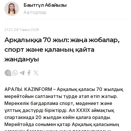
Бақытгүл Абайқызы
Авторлар
21:27, 08 Тамыз 2026
Арқалыққа 70 жыл: жаңа жобалар,
спорт және қаланың қайта
жандануы
АРҚАЛЫҚ. KAZINFORM – Арқалық қаласы 70 жылдық
мерейтойын салтанатты түрде атап өтіп жатыр.
Мерекелік бағдарлама спорт, мәдениет және
ұлттық дәстүрді біріктірді. Ал XXXIX аймақтық
спартакиада 20 жылдан кейін қалаға оралды.
Мерейтойда сонымен қатар Арқалық қаласының