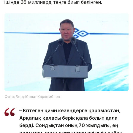
ішінде 36 миллиард теңге биыл бөлінген.
Фото: Бердіболат Көркембаев
– Көптеген қиын кезеңдерге қарамастан,
Арқалық қаласы берік қала болып қала
берді. Сондықтан оның 70 жылдығы, ең
алдымен, оның дамуы мен өсуі үшін еңбек