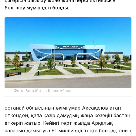
өзгерісін бағалау және жаңа перспективасын
белгілеу мүмкіндігі болды.
Фото: Бердіболат Көркембаев
Қостанай облысының әкімі Құмар Ақсақалов атап
өткендей, қала қазір дамудың жаңа кезеңін бастан
өткеріп жатыр. Кейінгі төрт жылда Арқалық
қаласын дамытуға 91 миллиард теңге бөлінді, оның