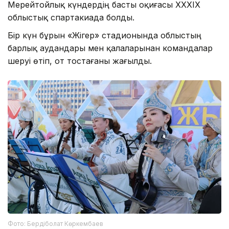
Мерейтойлық күндердің басты оқиғасы XXXIX
облыстық спартакиада болды.
Бір күн бұрын «Жігер» стадионында облыстың
барлық аудандары мен қалаларынан командалар
шеруі өтіп, от тостағаны жағылды.
Фото: Бердіболат Көркембаев