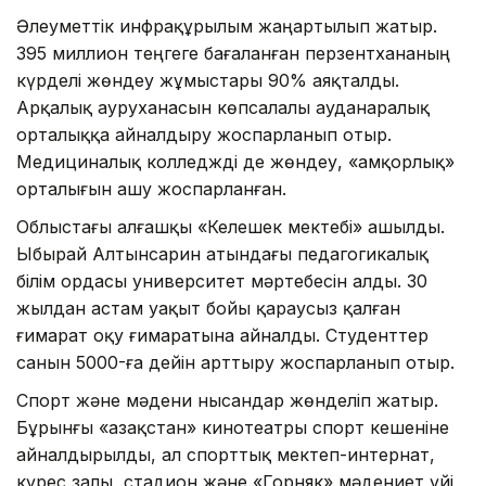
Әлеуметтік инфрақұрылым жаңартылып жатыр.
395 миллион теңгеге бағаланған перзентхананың
күрделі жөндеу жұмыстары 90% аяқталды.
Арқалық ауруханасын көпсалалы ауданаралық
орталыққа айналдыру жоспарланып отыр.
Медициналық колледжді де жөндеу, «Қамқорлық»
орталығын ашу жоспарланған.
Облыстағы алғашқы «Келешек мектебі» ашылды.
Ыбырай Алтынсарин атындағы педагогикалық
білім ордасы университет мәртебесін алды. 30
жылдан астам уақыт бойы қараусыз қалған
ғимарат оқу ғимаратына айналды. Студенттер
санын 5000-ға дейін арттыру жоспарланып отыр.
Спорт және мәдени нысандар жөнделіп жатыр.
Бұрынғы «Қазақстан» кинотеатры спорт кешеніне
айналдырылды, ал спорттық мектеп-интернат,
күрес залы, стадион және «Горняк» мәдениет үйі