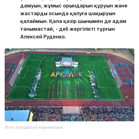
дамуын, жұмыс орындарын құруын және
жастарды осында қалуға шақыруын
қалаймын. Қала қазір шынымен де адам
танымастай, - деlі жергілікті тұрғын
Алексей Руденко.
Фото: Бердіболат Көркембаев