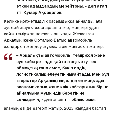
еткен адамдардың мерейтойы, - деп атап
өтті Құмар Ақсақалов.
Көлікке қолжетімділік басымдыққа айналды. Қала
әуежай ашуды жоспарлап отыр, жаңғыртудан
кейін теміржол вокзалы ашылды. Жезқазған-
Арқалық және Орталық-Батыс автомобиль
жолдарын жөндеу жұмыстары жалғасып жатыр.
– Арқалықты автомобиль, теміржол және
әуе хабы ретінде қайта жаңғырту тек
аймақтың ғана емес, бүкіл елдің
логистикалық әлеуетін нығайтады. Мен бұл
өзгерістер Арқалықтың елдің ең маңызды
экономикалық және көлік хабтарының біріне
айналуына мүмкіндік беретініне
сенімдімін, - деп атап өтті облыс әкімі.
Қаланың өзі де өзгеріп жатыр. 2023 жылдан бастап