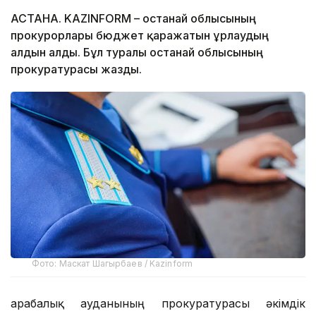
АСТАНА. KAZINFORM – Қостанай облысының
прокурорлары бюджет қаражатын ұрлаудың
алдын алды. Бұл туралы Қостанай облысының
прокуратурасы жазды.
Фото: Маскат Шагырбаев / Kazinform
Қарабалық ауданының прокуратурасы әкімдік