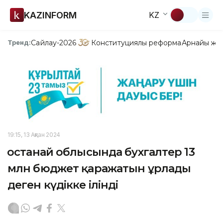
KAZINFORM
KZ
Сайлау-2026
Конституциялық реформа
Арнайы жо
Тренд:
19:15, 13 Ақпан 2024
Қостанай облысында бухгалтер 13
млн бюджет қаражатын ұрлады
деген күдікке ілінді