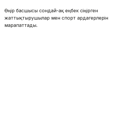
Өңір басшысы сондай-ақ еңбек сіңірген
жаттықтырушылар мен спорт ардагерлерін
марапаттады.
Мәдени бағдарлама да болды. 7 тамызда Өзбекәлі
Жәнібековті еске алу кеші, «Шертер»
фольклорлық-этнографиялық ансамблінің концерті
және «Арқалықтың ақ таңы» спектаклінің
көрсетілімі өтті. Кеш спартакиаданың салтанатты
ашылуымен және «Жігер» стадионында өткен
концертпен аяқталды.
Мерейтойға орай Арқалық қаласын ресми және
мәдени іс-шараларда таныстыратын алғашқы
ETHNOFASHION_ARKALYK имидждік тобын құрды.
– Бұл бір реттік жоба емес. Топ Арқалықты
әртүрлі іс-шараларда таныстыруды
жалғастырады, - деді ETHNO FASHION