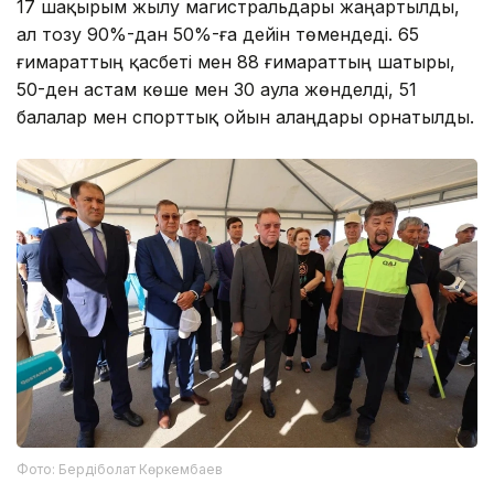
17 шақырым жылу магистральдары жаңартылды,
ал тозу 90%-дан 50%-ға дейін төмендеді. 65
ғимараттың қасбеті мен 88 ғимараттың шатыры,
50-ден астам көше мен 30 аула жөнделді, 51
балалар мен спорттық ойын алаңдары орнатылды.
Фото: Бердіболат Көркембаев