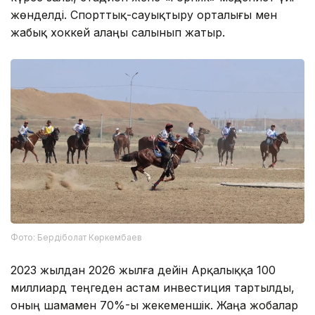
жөнделді. Спорттық-сауықтыру орталығы мен
жабық хоккей алаңы салынып жатыр.
Фото: Бердіболат Көркембаев
2023 жылдан 2026 жылға дейін Арқалыққа 100
миллиард теңгеден астам инвестиция тартылды,
оның шамамен 70%-ы жекеменшік. Жаңа жобалар