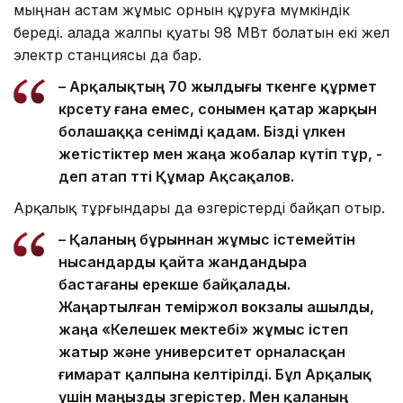
мыңнан астам жұмыс орнын құруға мүмкіндік
береді. Қалада жалпы қуаты 98 МВт болатын екі жел
электр станциясы да бар.
– Арқалықтың 70 жылдығы өткенге құрмет
көрсету ғана емес, сонымен қатар жарқын
болашаққа сенімді қадам. Бізді үлкен
жетістіктер мен жаңа жобалар күтіп тұр, -
деп атап өтті Құмар Ақсақалов.
Арқалық тұрғындары да өзгерістерді байқап отыр.
– Қаланың бұрыннан жұмыс істемейтін
нысандарды қайта жандандыра
бастағаны ерекше байқалады.
Жаңартылған теміржол вокзалы ашылды,
жаңа «Келешек мектебі» жұмыс істеп
жатыр және университет орналасқан
ғимарат қалпына келтірілді. Бұл Арқалық
үшін маңызды өзгерістер. Мен қаланың