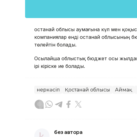
Қостанай облысы аумағына күл мен қоқы
компаниялар енді Қостанай облысының б
төлейтін болады.
Осылайша облыстық бюджет осы жылдан 
ірі кіріске ие болады.
Өнеркәсіп
Қостанай облысы
Аймақ
без автора