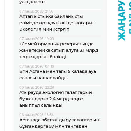
уағдаласты
07 тамыз 2026, 21:56
Аптап ыстыққа байланысты
елімізде өрт қаупі әлі де жоғары –
Экология министрлігі
07 тамыз 2026, 10:09
«Семей орманы» резерватында
жаңа техника сатып алуға 3,1 млрд
теңге қаржы бөлінді
07 тамыз 2026, 04:16
Бүгін Астана мен тағы 5 қалада ауа
сапасы нашарлайды
06 тамыз 2026, 22:28
Атырауда экология талаптарын
бұзғандарға 2,4 млрд теңге
айыппұл салынды
06 тамыз 2026, 16:54
Астанада абаттандыру талаптарын
бұзғандарға 57 млн теңгеден