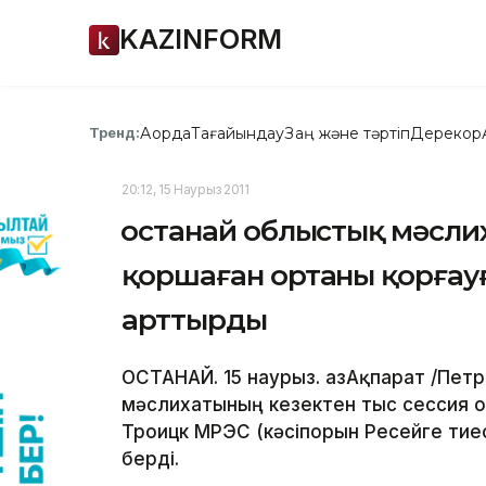
KAZINFORM
Ақорда
Тағайындау
Заң және тәртіп
Дерекқор
Тренд:
20:12, 15 Наурыз 2011
Қостанай облыстық мәсл
қоршаған ортаны қорға
арттырды
ҚОСТАНАЙ. 15 наурыз. ҚазАқпарат /Пет
мәслихатының кезектен тыс сессия
Троицк МРЭС (кәсіпорын Ресейге тие
берді.