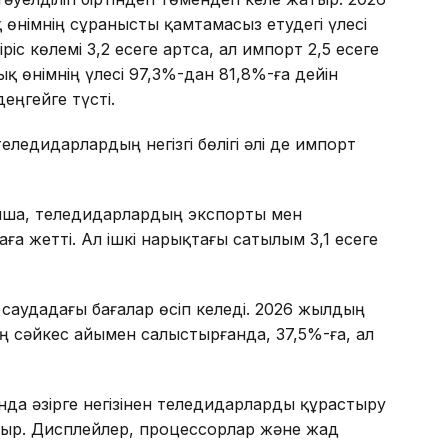
німнің сұранысты қамтамасыз етудегі үлесі
ріс көлемі 3,2 есеге артса, ал импорт 2,5 есеге
қ өнімнің үлесі 97,3%-дан 81,8%-ға дейін
еңгейге түсті.
еледидарлардың негізгі бөлігі әлі де импорт
ша, теледидарлардың экспорты мен
аға жетті. Ал ішкі нарықтағы сатылым 3,1 есеге
саудадағы бағалар өсіп келеді. 2026 жылдың
 сәйкес айымен салыстырғанда, 37,5%-ға, ал
нда әзірге негізінен теледидарларды құрастыру
отыр. Дисплейлер, процессорлар және жад