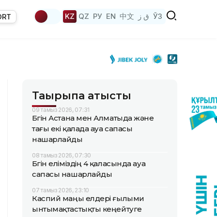
KZ
QZ
РУ
EN
中文
ق ز
ЎЗ
ORT
Тақырыпқа қатысты
09 тамыз 2026, 07:31
Бүгін Астана мен Алматыда және
тағы екі қалада ауа сапасы
нашарлайды
08 тамыз 2026, 07:30
Бүгін еліміздің 4 қаласында ауа
сапасы нашарлайды
07 тамыз 2026, 23:10
Каспий маңы елдері ғылыми
ынтымақтастықты кеңейтуге