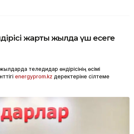
ндірісі жарты жылда үш есеге
жылдарда теледидар өндірісінің өсімі
нттігі
energyprom.kz
деректеріне сілтеме