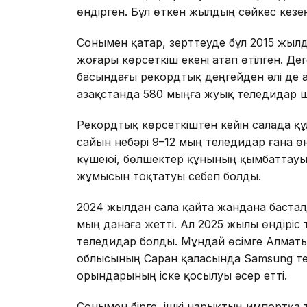
өндірген. Бұл өткен жылдың сәйкес кезең
Сонымен қатар, зерттеуде бұл 2015 жыл
жоғары көрсеткіш екені атап өтілген. Де
басындағы рекордтық деңгейден әлі де 
Қазақстанда 580 мыңға жуық теледидар 
Рекордтық көрсеткіштен кейін салада қ
сайын небәрі 9–12 мың теледидар ғана ө
күшеюі, бөлшектер құнының қымбаттауы 
жұмысын тоқтатуы себеп болды.
2024 жылдан сала қайта жандана басталды
мың данаға жетті. Ал 2025 жылы өндіріс 
теледидар болды. Мұндай өсімге Алматы
облысының Саран қаласында Samsung те
орындарының іске қосылуы әсер етті.
Сонымен бірге, ішкі нарықтың импортқа т