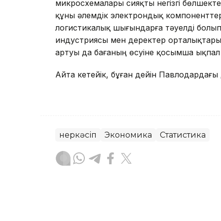
микросхемалары сияқты негізгі бөлшект
құны әлемдік электрондық компоненттер
логистикалық шығындарға тәуелді болып
индустриясы мен деректер орталықтар
артуы да бағаның өсуіне қосымша ықпал 
Айта кетейік, бұған дейін Павлодардағы 
Өнеркәсіп
Экономика
Статистика
Алпамыс Файзолла
Авторлар