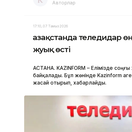
Авторлар
17:10, 07 Тамыз 2026
Қазақстанда теледидар ө
жуық өсті
АСТАНА. KAZINFORM – Елімізде соңғы 
байқалады. Бұл жөнінде Kazinform аге
жасай отырып, хабарлайды.