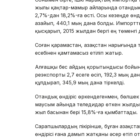
жылы қаңтар-мамыр айларында отандық ө
2,7%-дан 18,2%-ға өсті. Осы кезеңде өнді
азайып, 440,1 мың дана болды. Импортты
қысқарып, 2015 жылдан бергі ең төменгі д
Соған қарамастан, Қазақстан нарығында т
есебінен қамтамасыз етіліп жатыр.
Алғашқы бес айдың қорытындысы бойын
реэкспорты 2,7 есеге өсіп, 192,3 мың дан
құлдырап, 345,9 мың дана тіркелді.
Отандық өндіріс өркендегенмен, бөлшек 
маусым айында теледидар өткен жылдың
жыл басынан бері 15,8%-ға қымбаттады.
Сарапшылардың пікірінше, бұған Қазақста
өндірісі ғана дамып жатқаны әсер етіп 