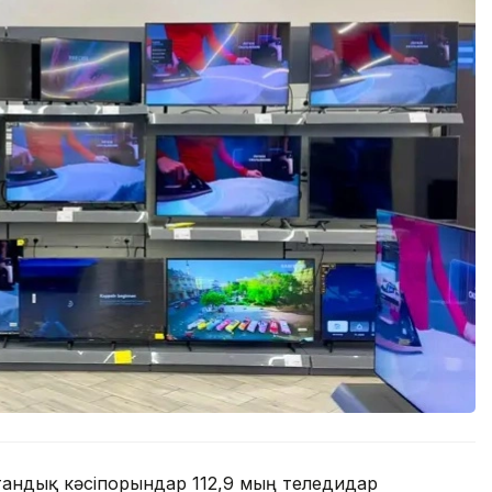
андық кәсіпорындар 112,9 мың теледидар