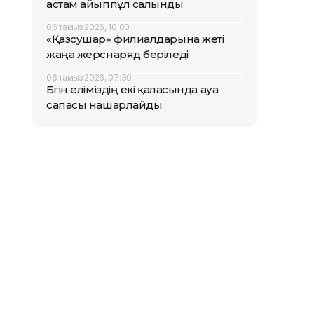
астам айыппұл салынды
06 тамыз 2026, 10:00
«Қазсушар» филиалдарына жеті
жаңа жерснаряд беріледі
06 тамыз 2026, 07:30
Бүгін еліміздің екі қаласында ауа
сапасы нашарлайды