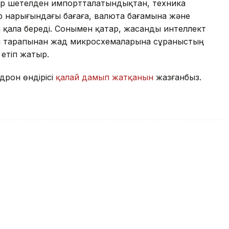
ер шетелден импортталатындықтан, техника
 нарығындағы бағаға, валюта бағамына және
 қала береді. Сонымен қатар, жасанды интеллект
ы тарапынан жад микросхемаларына сұраныстың
етіп жатыр.
дрон өндірісі
қалай дамып жатқанын
жазғанбыз.