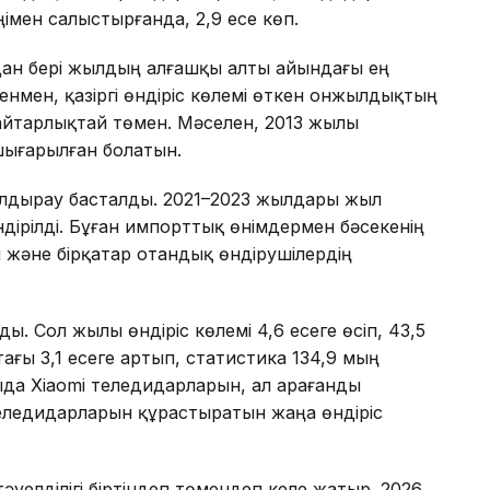
імен салыстырғанда, 2,9 есе көп.
дан бері жылдың алғашқы алты айындағы ең
генмен, қазіргі өндіріс көлемі өткен онжылдықтың
айтарлықтай төмен. Мәселен, 2013 жылы
шығарылған болатын.
ұлдырау басталды. 2021–2023 жылдары жыл
ндірілді. Бұған импорттық өнімдермен бәсекенің
және бірқатар отандық өндірушілердің
. Сол жылы өндіріс көлемі 4,6 есеге өсіп, 43,5
тағы 3,1 есеге артып, статистика 134,9 мың
да Xiaomi теледидарларын, ал Қарағанды
ледидарларын құрастыратын жаңа өндіріс
әуелділігі біртіндеп төмендеп келе жатыр. 2026