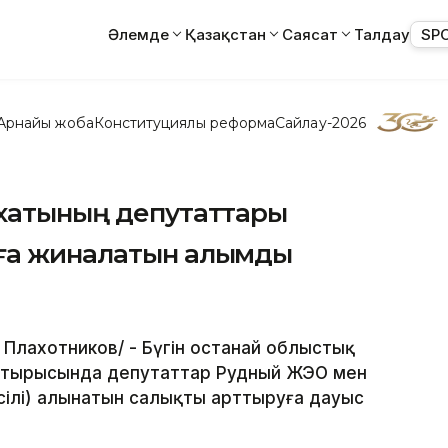
Әлемде
Қазақстан
Саясат
Талдау
SP
Арнайы жоба
Конституциялық реформа
Сайлау-2026
ихатының депутаттары
уға жиналатын алымды
р Плахотников/ - Бүгін Қостанай облыстық
 отырысында депутаттар Рудный ЖЭО мен
сілі) алынатын салықты арттыруға дауыс