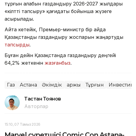
тұрғын алабын газдандыру 2026-2027 жылдары
«кілтті тапсыру» қағидаты бойынша жүзеге
асырылады.
Айта кетейік, Премьер-министр бір айда
Қазақстанды газдандыру жоспарын жаңартуды
тапсырды
.
Бұған дейін Қазақстанда газдандыру деңгейі
64,2% жеткенін
жазғанбыз
.
Газ
Астана
Әкімдік
Қаржы
Тұрғын
Инвестиц
Тастан Тоянов
Авторлар
15:10, 07 Тамыз 2026
Marvel суретшісі Comic Con Astana-