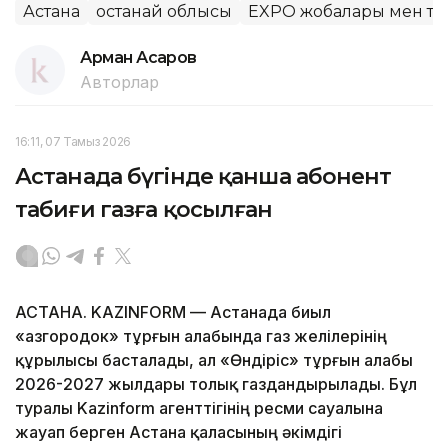
Астана
Қостанай облысы
EXPO жобалары мен те
Арман Асқаров
Авторлар
16:11, 07 Тамыз 2026
Астанада бүгінде қанша абонент
табиғи газға қосылған
АСТАНА. KAZINFORM — Астанада биыл
«Қазгородок» тұрғын алабында газ желілерінің
құрылысы басталады, ал «Өндіріс» тұрғын алабы
2026-2027 жылдары толық газдандырылады. Бұл
туралы Kazinform агенттігінің ресми сауалына
жауап берген Астана қаласының әкімдігі