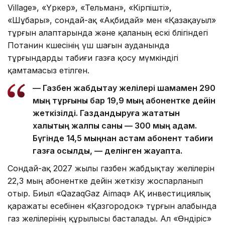
Village», «Үркер», «Тельман», «Кірпішті»,
«Шұбары», сондай-ақ «Ақбидай» мен «Қазақауыл»
тұрғын алаптарында және қаланың ескі бөлігіндегі
Потанин көшесінің үш шағын ауданында
тұрғындарды табиғи газға қосу мүмкіндігі
қамтамасыз етілген.
— Газбен жабдықтау желілері шамамен 290
мың тұрғыны бар 19,9 мың абонентке дейін
жеткізілді. Газдандыруға жататын
халықтың жалпы саны — 300 мың адам.
Бүгінде 14,5 мыңнан астам абонент табиғи
газға қосылды, — делінген жауапта.
Сондай-ақ 2027 жылы газбен жабдықтау желілерін
22,3 мың абонентке дейін жеткізу жоспарланып
отыр. Биыл «QazaqGaz Aimaq» АҚ инвестициялық
қаражаты есебінен «Қазгородок» тұрғын алабында
газ желілерінің құрылысы басталады. Ал «Өндіріс»