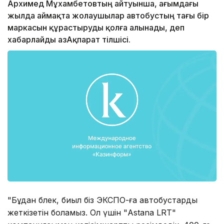
Арxимед Мұxамбетовтың айтуынша, ағымдағы
жылда аймақта жолаушылар автобустың тағы бір
маркасын құрастыруды қолға алынады, деп
xабарлайды ҚазАқпарат тілшісі.
"Бұдан бөлек, биыл біз ЭКСПО-ға автобустарды
жеткізетін боламыз. Ол үшін "Аstana LRT"