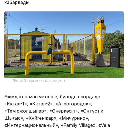
хабарлады.
Фото: Энергетика министрлігі
Әкімдіктің мәліметінше, бүгінде елордада
«Көктал-1», «Көктал-2», «Агрогородок»,
«Теміржолшылар», «Өнеркәсіп», «Оңтүстік-
Шығыс», «Күйгенжар», «Мичурино»,
«Интернациональный», «Family Village», «Vela