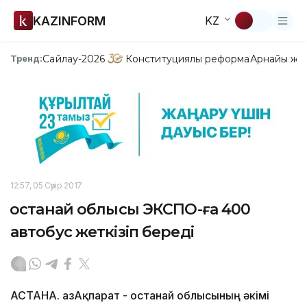
KAZINFORM
KZ
Сайлау-2026
Конституциялық реформа
Арнайы жо
Тренд:
12:57, 05 Сәуір 2017
Қостанай облысы ЭКСПО-ға 400
автобус жеткізіп береді
АСТАНА. ҚазАқпарат - Қостанай облысының әкімі