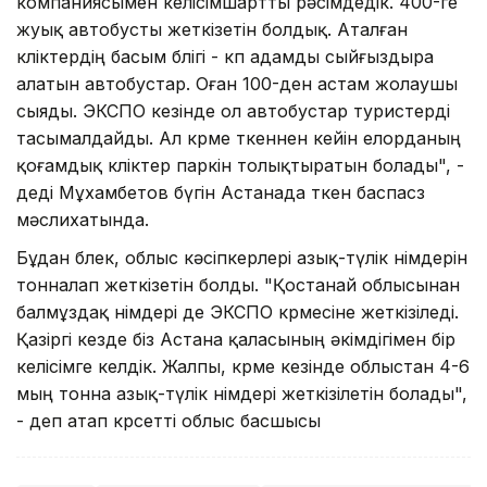
компаниясымен келісімшартты рәсімдедік. 400-ге
жуық автобусты жеткізетін болдық. Аталған
көліктердің басым бөлігі - көп адамды сыйғыздыра
алатын автобустар. Оған 100-ден астам жолаушы
сыяды. ЭКСПО кезінде ол автобустар туристерді
тасымалдайды. Ал көрме өткеннен кейін елорданың
қоғамдық көліктер паркін толықтыратын болады", -
деді Мұxамбетов бүгін Астанада өткен баспасөз
мәслиxатында.
Бұдан бөлек, облыс кәсіпкерлері азық-түлік өнімдерін
тонналап жеткізетін болды. "Қостанай облысынан
балмұздақ өнімдері де ЭКСПО көрмесіне жеткізіледі.
Қазіргі кезде біз Астана қаласының әкімдігімен бір
келісімге келдік. Жалпы, көрме кезінде облыстан 4-6
мың тонна азық-түлік өнімдері жеткізілетін болады",
- деп атап көрсетті облыс басшысы