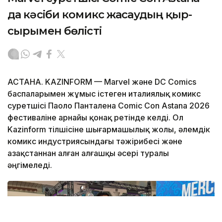
да кәсіби комикс жасаудың қыр-
сырымен бөлісті
АСТАНА. KAZINFORM — Marvel және DC Comics
баспаларымен жұмыс істеген италиялық комикс
суретшісі Паоло Панталена Comic Con Astana 2026
фестиваліне арнайы қонақ ретінде келді. Ол
Kazinform тілшісіне шығармашылық жолы, әлемдік
комикс индустриясындағы тәжірибесі және
Қазақстаннан алған алғашқы әсері туралы
әңгімеледі.