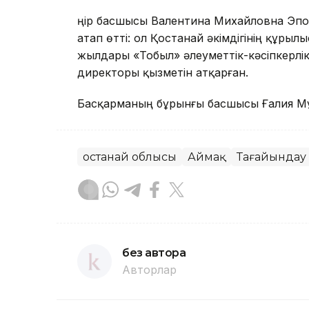
Өңір басшысы Валентина Михайловна Эпо
атап өтті: ол Қостанай әкімдігінің құры
жылдары «Тобыл» әлеуметтік-кәсіпкерлі
директоры қызметін атқарған.
Басқарманың бұрынғы басшысы Ғалия Мұр
Қостанай облысы
Аймақ
Тағайындау
без автора
Авторлар