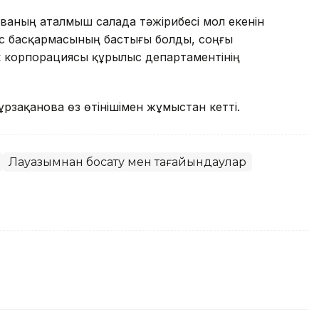
ваның аталмыш салада тәжірибесі мол екенін
лыс басқармасының бастығы болды, соңғы
к корпорациясы құрылыс департаментінің
зақанова өз өтінішімен жұмыстан кетті.
Лауазымнан босату мен тағайындаулар