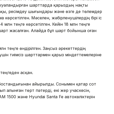
 куәландырған шарттарда қарыздың нақты
ақы, ресімдеу шығындары және өзге де төлемдер
а көрсетілген. Мәселен, жәбірленушілердің бірі іс
4 млн теңге көрсетілген. Кейін 18 млн теңге
 шарт жасалған. Алайда бұл шарт бойынша оған
лн теңге өндірілген. Заңсыз әрекеттердің
 үшін тиімсіз шарттармен қарыз міндеттемелеріне
теңгеден асқан.
с бостандығынан айырылды. Сонымен қатар сот
 алынған төрт пәтерді, екі жер учаскесін,
M 1500 және Hyundai Santa Fe автокөліктерін