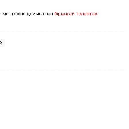
ызметтеріне қойылатын
бірыңғай талаптар
ай
3 кәсіпкердің құқығын