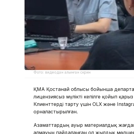
Фото: видеодан алынған скрин
ҚМА Қостанай облысы бойынша департаме
лицензиясыз мүлікті кепілге қойып қары
Клиенттерді тарту үшін OLX
және Instag
орналастырылған.
Азаматтардың ауыр материалдық жағдайы
алмауын пайдаланған ол жылдық мөлшерл