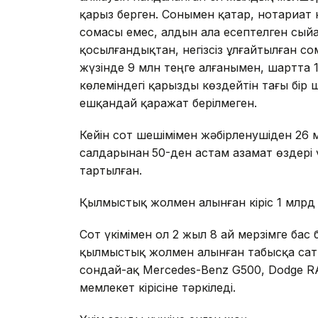
қарыз берген. Сонымен қатар, нотариат
сомасы емес, алдын ала есептелген сый
қосылғандықтан, негізсіз ұлғайтылған сом
жүзінде 9 млн теңге алғанымен, шартта 1
көлеміндегі қарызды көздейтін тағы бір
ешқандай қаражат берілмеген.
Кейін сот шешімімен жәбірленушіден 26 м
салдарынан
50-ден астам азамат өздері
тартылған.
Қылмыстық жолмен алынған кіріс 1 млрд 
Сот үкімімен ол 2 жыл 8 ай мерзімге ба
қылмыстық жолмен алынған табысқа сатып
сондай-ақ Mercedes-Benz G500, Dodge RA
мемлекет кірісіне тәркіледі.