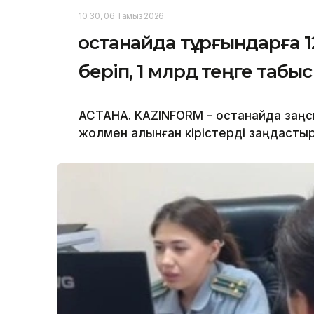
10:30, 06 Тамыз 2026
Қостанайда тұрғындарға
беріп, 1 млрд теңге табы
АСТАНА. KAZINFORM - Қостанайда за
жолмен алынған кірістерді заңдастыр