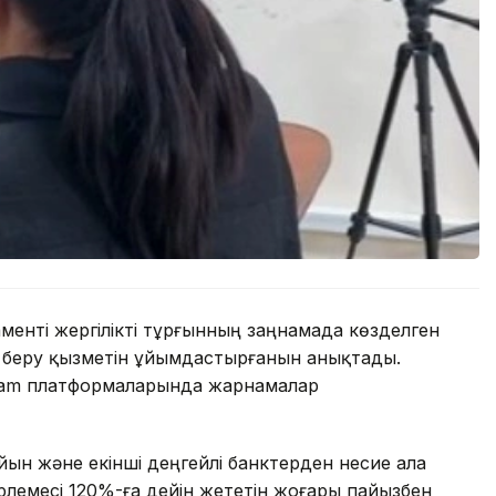
нті жергілікті тұрғынның заңнамада көзделген
з беру қызметін ұйымдастырғанын анықтады.
ram платформаларында жарнамалар
н және екінші деңгейлі банктерден несие ала
емесі 120%-ға дейін жететін жоғары пайызбен