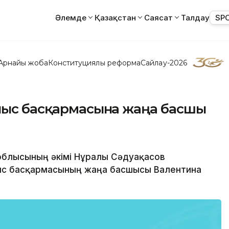
Әлемде
Қазақстан
Саясат
Талдау
SP
Арнайы жоба
Конституциялық реформа
Сайлау-2026
ылыс басқармасына жаңа басшы
й облысының әкімі Нұралы Сәдуақасов
ыс басқармасының жаңа басшысы Валентина