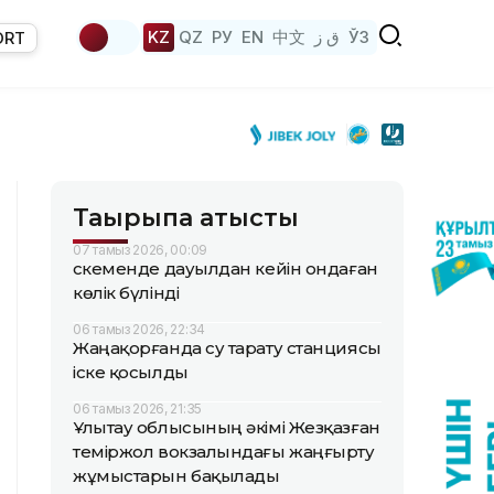
KZ
QZ
РУ
EN
中文
ق ز
ЎЗ
ORT
Тақырыпқа қатысты
07 тамыз 2026, 00:09
Өскеменде дауылдан кейін ондаған
көлік бүлінді
06 тамыз 2026, 22:34
Жаңақорғанда су тарату станциясы
іске қосылды
06 тамыз 2026, 21:35
Ұлытау облысының әкімі Жезқазған
теміржол вокзалындағы жаңғырту
жұмыстарын бақылады