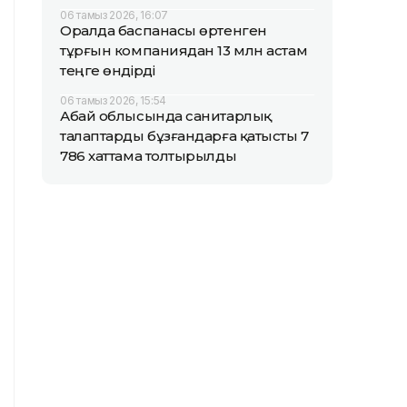
06 тамыз 2026, 16:07
Оралда баспанасы өртенген
тұрғын компаниядан 13 млн астам
теңге өндірді
06 тамыз 2026, 15:54
Абай облысында санитарлық
талаптарды бұзғандарға қатысты 7
786 хаттама толтырылды