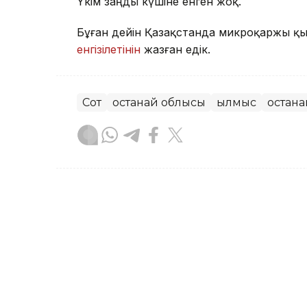
Үкім заңды күшіне енген жоқ.
Бұған дейін Қазақстанда микроқаржы қ
енгізілетінін
жазған едік.
Сот
Қостанай облысы
Қылмыс
Қостан
Эльмира Оралбаева
Авторлар
23:21, 03 Тамыз 2026
Қостанай прокуратурасы 1