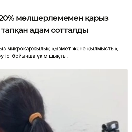
 120% мөлшерлемемен қарыз
с тапқан адам сотталды
ңсыз микрокаржылық қызмет және қылмыстық
у ісі бойынша үкім шықты.