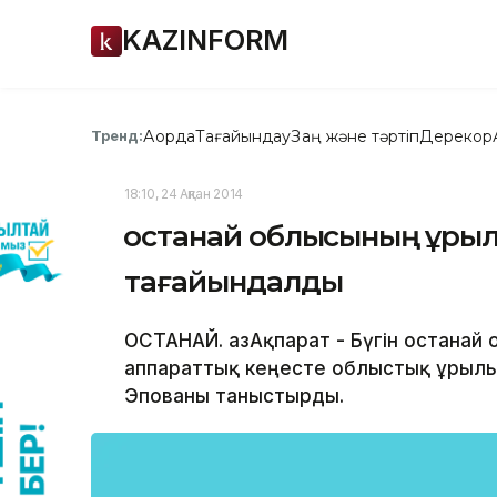
KAZINFORM
Ақорда
Тағайындау
Заң және тәртіп
Дерекқор
Тренд:
18:10, 24 Ақпан 2014
Қостанай облысының Құр
тағайындалды
ҚОСТАНАЙ. ҚазАқпарат - Бүгін Қостана
аппараттық кеңесте облыстық Құрыл
Эпованы таныстырды.