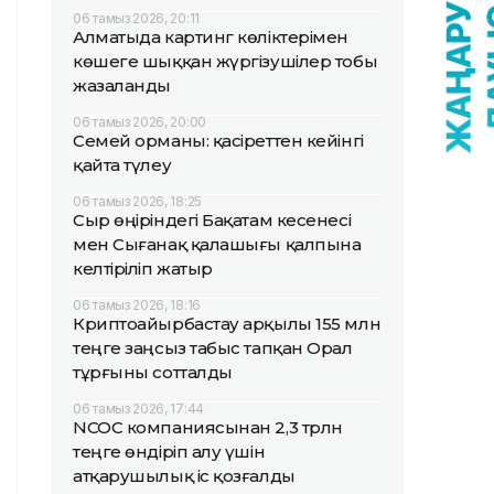
06 тамыз 2026, 20:11
Алматыда картинг көліктерімен
көшеге шыққан жүргізушілер тобы
жазаланды
06 тамыз 2026, 20:00
Семей орманы: қасіреттен кейінгі
қайта түлеу
06 тамыз 2026, 18:25
Сыр өңіріндегі Бақатам кесенесі
мен Сығанақ қалашығы қалпына
келтіріліп жатыр
06 тамыз 2026, 18:16
Криптоайырбастау арқылы 155 млн
теңге заңсыз табыс тапқан Орал
тұрғыны сотталды
06 тамыз 2026, 17:44
NCOC компаниясынан 2,3 трлн
теңге өндіріп алу үшін
атқарушылық іс қозғалды