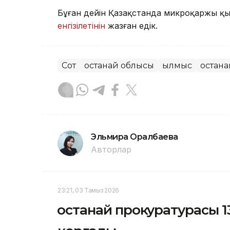
Бұған дейін Қазақстанда микроқаржы қ
енгізілетінін
жазған едік.
Сот
Қостанай облысы
Қылмыс
Қостан
Эльмира Оралбаева
Авторлар
23:21, 03 Тамыз 2026
Қостанай прокуратурасы 1