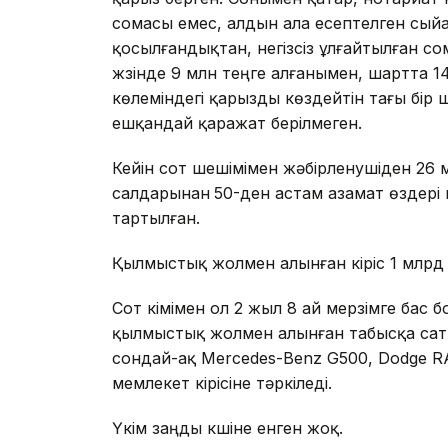
сомасы емес, алдын ала есептелген сый
қосылғандықтан, негізсіз ұлғайтылған сом
жүзінде 9 млн теңге алғанымен, шартта 14
көлеміндегі қарызды көздейтін тағы бір
ешқандай қаражат берілмеген.
Кейін сот шешімімен жәбірленушіден 26 м
салдарынан
50-ден астам азамат өздері 
тартылған.
Қылмыстық жолмен алынған кіріс 1 млрд 
Сот үкімімен ол 2 жыл 8 ай мерзімге ба
қылмыстық жолмен алынған табысқа сатып
сондай-ақ Mercedes-Benz G500, Dodge RA
мемлекет кірісіне тәркіледі.
Үкім заңды күшіне енген жоқ.