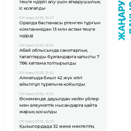
теңге өндіріп алу үшін атқарушылық
іс қозғалды
06 тамыз 2026, 16:07
Оралда баспанасы өртенген тұрғын
компаниядан 13 млн астам теңге
өндірді
06 тамыз 2026, 15:54
Абай облысында санитарлық
талаптарды бұзғандарға қатысты 7
786 хаттама толтырылды
06 тамыз 2026, 15:03
Алматыда биыл 42 жүк көлігі
айыппұл тұрағына қойылды
06 тамыз 2026, 14:53
Өскеменде дауылдан кейін үйлер
мен әлеуметтік нысандарға қайта
жарық қосылды
06 тамыз 2026, 14:24
Қызылордада 32 жеке мектептің