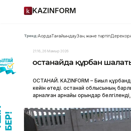
KAZINFORM
Ақорда
Тағайындау
Заң және тәртіп
Дерекқор
Тренд:
21:16, 26 Мамыр 2026
Қостанайда құрбан шалат
ҚОСТАНАЙ. KAZINFORM – Биыл құрбанды
кейін өтеді. Қостанай облысының бар
арналған арнайы орындар белгіленді