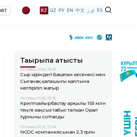
KZ
QZ
РУ
EN
中文
ق ز
ЎЗ
ORT
Тақырыпқа қатысты
06 тамыз 2026, 18:25
Сыр өңіріндегі Бақатам кесенесі мен
Сығанақ қалашығы қалпына
келтіріліп жатыр
06 тамыз 2026, 18:16
Криптоайырбастау арқылы 155 млн
теңге заңсыз табыс тапқан Орал
тұрғыны сотталды
06 тамыз 2026, 17:44
NCOC компаниясынан 2,3 трлн