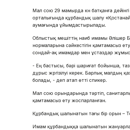
Мал сою 29 мамырда күн батқанға дейінгі
орталығында құрбандық шалу «Қостанай
аумағында ұйымдастырылады.
Облыстық мешіттің наиб имамы Әлішер Б
нормаларына сәйкестігін қамтамасыз ет
сондай-ақ имамдар мен ұстаздар жұмыс 
- Ең бастысы, бәрі шариғат бойынша, та
дұрыс жүргізілуі керек. Барлық малдың 
болады, - деп атап өтті спикер.
Мал сою орындарында тәртіп, санитарл
қамтамасыз ету жоспарланған.
Құрбандық шалынатын тағы бір орын – 
Имам құрбандыққа шалынатын жануарлар