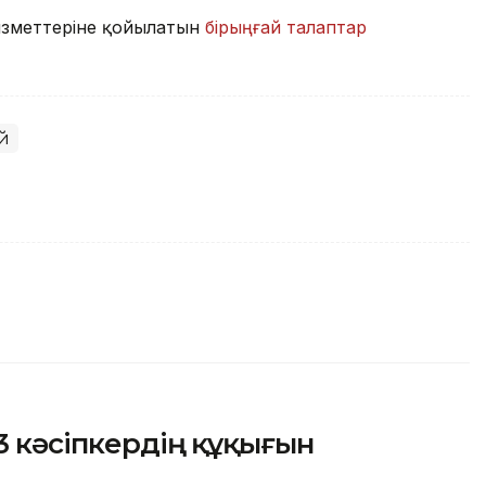
ызметтеріне қойылатын
бірыңғай талаптар
ай
3 кәсіпкердің құқығын