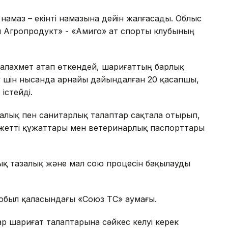
 намаз – екінті намазына дейін жалғасады. Облыс
 Агропродукт» - «Амиго» ат спорты клубының
алахмет атап өткендей, шариғаттың барлық
у үшін нысанда арнайы дайындалған 20 қасапшы,
істейді.
залық пен санитарлық талаптар сақтала отырып,
қажетті құжаттары мен ветеринарлық паспорттары
ық тазалық және мал сою процесін бақылауды
Тобыл қаласындағы «Союз ТС» аумағы.
 шариғат талаптарына сәйкес келуі керек