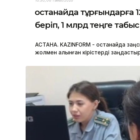
10:30, 06 Тамыз 2026
Қостанайда тұрғындарға
беріп, 1 млрд теңге табы
АСТАНА. KAZINFORM - Қостанайда за
жолмен алынған кірістерді заңдастыр