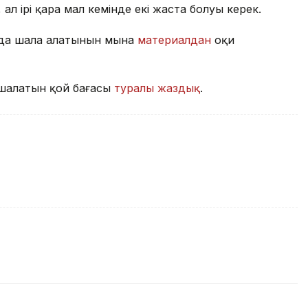
 ал ірі қара мал кемінде екі жаста болуы керек.
да шала алатынын мына
материалдан
оқи
шалатын қой бағасы
туралы жаздық
.