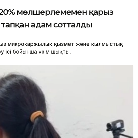
 120% мөлшерлемемен қарыз
с тапқан адам сотталды
ңсыз микрокаржылық қызмет және қылмыстық
у ісі бойынша үкім шықты.