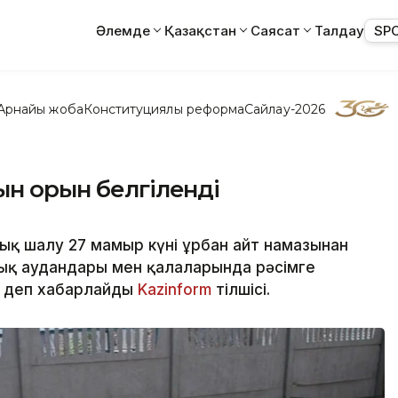
Әлемде
Қазақстан
Саясат
Талдау
SP
Арнайы жоба
Конституциялық реформа
Сайлау-2026
ын орын белгіленді
қ шалу 27 мамыр күні Құрбан айт намазынан
лық аудандары мен қалаларында рәсімге
, деп хабарлайды
Kazinform
тілшісі.