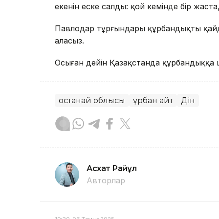
екенін еске салды: қой кемінде бір жаста,
Павлодар тұрғындары құрбандықты қай
аласыз.
Осыған дейін Қазақстанда құрбандыққа 
Қостанай облысы
Құрбан айт
Дін
Асхат Райқұл
Авторлар