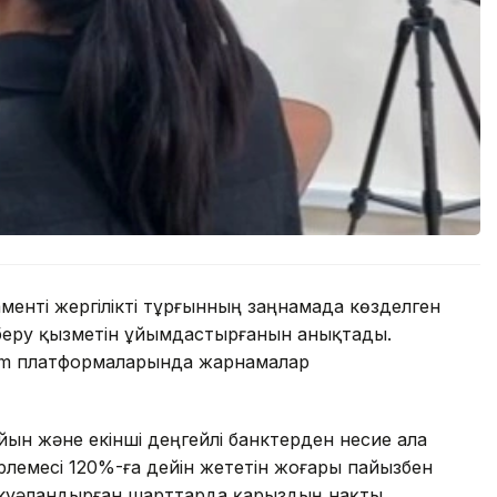
нті жергілікті тұрғынның заңнамада көзделген
з беру қызметін ұйымдастырғанын анықтады.
am платформаларында жарнамалар
н және екінші деңгейлі банктерден несие ала
емесі 120%-ға дейін жететін жоғары пайызбен
 куәландырған шарттарда қарыздың нақты