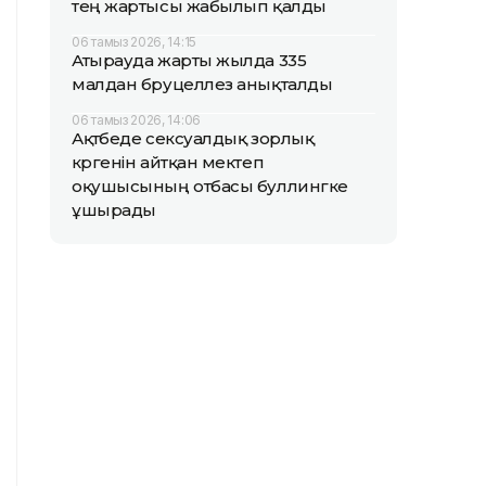
тең жартысы жабылып қалды
06 тамыз 2026, 14:15
Атырауда жарты жылда 335
малдан бруцеллез анықталды
06 тамыз 2026, 14:06
Ақтөбеде сексуалдық зорлық
көргенін айтқан мектеп
оқушысының отбасы буллингке
ұшырады