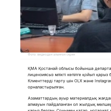
Фото: видеодан алынған скрин
ҚМА Қостанай облысы бойынша департаме
лицензиясыз мүлікті кепілге қойып қары
Клиенттерді тарту үшін OLX
және Instagr
орналастырылған.
Азаматтардың ауыр материалдық жағдайы
алмауын пайдаланған ол жылдық мөлшерл
қарыз берген. Сонымен қатар, нотариат