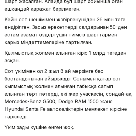
шарт жасалған. Алайда бұл шарт бойынша оған
ешқандай қаражат берілмеген.
Кейін сот шешімімен жәбірленушіден 26 млн теңге
өндірілген. Заңсыз әрекеттердің салдарынан
50-ден
астам азамат өздері үшін тиімсіз шарттармен
қарыз міндеттемелеріне тартылған.
Қылмыстық жолмен алынған кіріс 1 млрд теңгеден
асқан.
Сот үкімімен ол 2 жыл 8 ай мерзімге бас
бостандығынан айырылды. Сонымен қатар сот
қылмыстық жолмен алынған табысқа сатып
алынған төрт пәтерді, екі жер учаскесін, сондай-ақ
Mercedes-Benz G500, Dodge RAM 1500 және
Hyundai Santa Fe автокөліктерін мемлекет кірісіне
тәркіледі.
Үкім заңды күшіне енген жоқ.