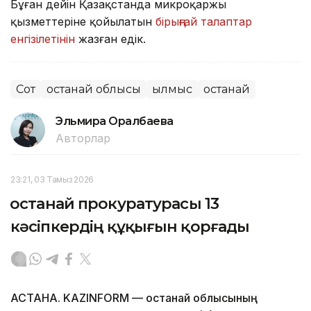
Бұған дейін Қазақстанда микроқаржы
қызметтеріне қойылатын
бірыңғай талаптар
енгізілетінін
жазған едік.
Сот
Қостанай облысы
Қылмыс
Қостанай
Эльмира Оралбаева
Авторлар
23:21, 03 Тамыз 2026
Қостанай прокуратурасы 13
кәсіпкердің құқығын қорғады
АСТАНА. KAZINFORM — Қостанай облысының