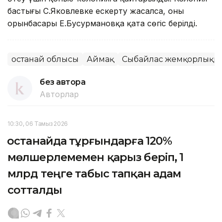
бастығы С.Яковлевке ескерту жасалса, оның
орынбасары Е.Бусурмановқа қатаң сөгіс берілді.
Қостанай облысы
Аймақ
Сыбайлас жемқорлықпе
без автора
Авторлар
10:30, 06 Тамыз 2026
Қостанайда тұрғындарға 120%
мөлшерлемемен қарыз беріп, 1
млрд теңге табыс тапқан адам
сотталды