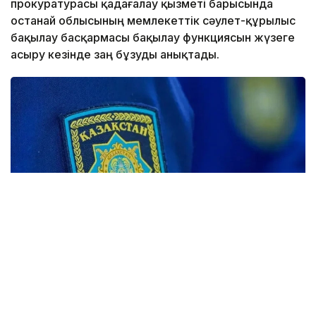
прокуратурасы қадағалау қызметі барысында
Қостанай облысының мемлекеттік сәулет-құрылыс
бақылау басқармасы бақылау функциясын жүзеге
асыру кезінде заң бұзуды анықтады.
Фото: Максат Шагырбаев/ Kazinform
«Қазақстан Республикасындағы сәулет, қала