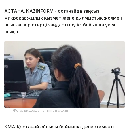
АСТАНА. KAZINFORM - Қостанайда заңсыз
микрокаржылық қызмет және қылмыстық жолмен
алынған кірістерді заңдастыру ісі бойынша үкім
шықты.
Фото: видеодан алынған скрин
ҚМА Қостанай облысы бойынша департаменті