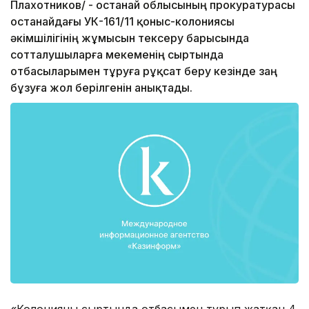
Плахотников/ - Қостанай облысының прокуратурасы
Қостанайдағы УК-161/11 қоныс-колониясы
әкімшілігінің жұмысын тексеру барысында
сотталушыларға мекеменің сыртында
отбасыларымен тұруға рұқсат беру кезінде заң
бұзуға жол берілгенін анықтады.
«Колонияның сыртында отбасымен тұрып жатқан 4