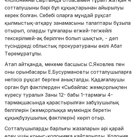
сотталушының бәрі бұл құқықтарынан айырылуы
керек болған. Себебі оларға мұндай рұқсат
қылмыстық-атқару заңнамасының талаптары бұзыла
отырып, олардың тұлғалары егжей-тегжейлі
тексерілмей-ақ берілген болып шықты», - деп
түсіндіреді облыстық прокуратураның өкілі Абат
Төремұратұлы.
Атап айтқанда, мекеме басшысы С.Яковлев пен
оның орынбасары Е.Бусурмановтың сотталушыларға
негізсіз рұқсат бергені анықталды. Қадағалаушы
орган бұл фактілерден «Сыбайлас жемқорлықпен
күресу туралы» Заңның 12- бабы 1-тармағы 4-
тармақшасында қарастырылған заңбұзушылық
белгілерін (жемқорлыққа мүмкіндік беретін
құқықбұзушылық фактілерін) көріп отыр.
Сотталушылардың барлығы жазаларын әрі қарай
өтеу үшін қоныс-колонияға қайтарылды. Колония