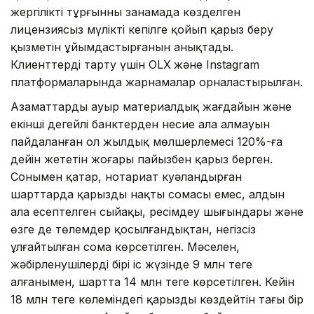
жергілікті тұрғынның заңнамада көзделген
лицензиясыз мүлікті кепілге қойып қарыз беру
қызметін ұйымдастырғанын анықтады.
Клиенттерді тарту үшін OLX
және Instagram
платформаларында жарнамалар орналастырылған.
Азаматтардың ауыр материалдық жағдайын және
екінші деңгейлі банктерден несие ала алмауын
пайдаланған ол жылдық мөлшерлемесі 120%-ға
дейін жететін жоғары пайызбен қарыз берген.
Сонымен қатар, нотариат куәландырған
шарттарда қарыздың нақты сомасы емес, алдын
ала есептелген сыйақы, ресімдеу шығындары және
өзге де төлемдер қосылғандықтан, негізсіз
ұлғайтылған сома көрсетілген. Мәселен,
жәбірленушілердің бірі іс жүзінде 9 млн теңге
алғанымен, шартта 14 млн теңге көрсетілген. Кейін
18 млн теңге көлеміндегі қарызды көздейтін тағы бір