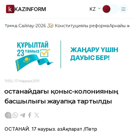
KAZINFORM
KZ
Сайлау-2026
Конституциялық реформа
Арнайы жо
Тренд:
11:50, 17 Наурыз 2011
Қостанайдағы қоныс-колонияның
басшылығы жауапқа тартылды
ҚОСТАНАЙ. 17 наурыз. ҚазАқпарат /Петр