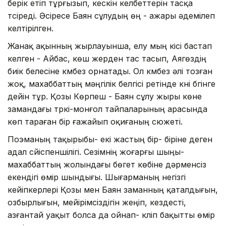
берік етіп тұрғызып, кескін келбеттерін тасқа
түсіреді. Әсіресе Баян сұлудың өң - ажары әдемілеп
келтірілген.
Жанақ ақынның жырлауынша, елу мың кісі бастап
келген - Айбас, көш жерден тас тасып, Аягөздің
биік белесіне күмбез орнатады. Ол күмбез әлі тозған
жоқ, махаббаттың мәңгілік белгісі ретінде күні бүгінге
дейін тұр. Қозы Көрпеш - Баян сұлу жыры көне
замандағы түркі-монғол тайпаларының арасында
көп тараған бір ғажайып оқиғаның сюжеті.
Поэманың тақырыбы- екі жастың бір- біріне деген
адал сүйіспеншілігі. Сезімнің жоғарғы шыңы-
махаббаттың жолындағы бөгет көбіне дәрменсіз
екендігі өмір шындығы. Шығарманың негізгі
кейіпкерлері Қозы мен Баян заманның қаталдығын,
озбырлығын, мейірімсіздігін жеңіп, кездесті,
азғантай уақыт болса да ойнап- күліп бақытты өмір