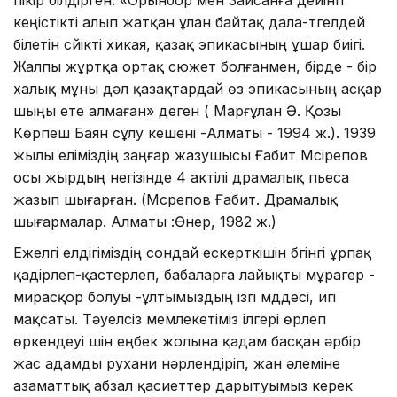
кеңістікті алып жатқан ұлан байтақ дала-түгелдей
білетін сүйікті хикая, қазақ эпикасының ұшар биігі.
Жалпы жұртқа ортақ сюжет болғанмен, бірде - бір
халық мұны дәл қазақтардай өз эпикасының асқар
шыңы ете алмаған» деген ( Марғұлан Ә. Қозы
Көрпеш Баян сұлу кешені -Алматы - 1994 ж.). 1939
жылы еліміздің заңғар жазушысы Ғабит Мүсірепов
осы жырдың негізінде 4 актілі драмалық пьеса
жазып шығарған. (Мүсрепов Ғабит. Драмалық
шығармалар. Алматы :Өнер, 1982 ж.)
Ежелгі елдігіміздің сондай ескерткішін бүгінгі ұрпақ
қадірлеп-қастерлеп, бабаларға лайықты мұрагер -
мирасқор болуы -ұлтымыздың ізгі мүддесі, игі
мақсаты. Тәуелсіз мемлекетіміз ілгері өрлеп
өркендеуі үшін еңбек жолына қадам басқан әрбір
жас адамды рухани нәрлендіріп, жан әлеміне
азаматтық абзал қасиеттер дарытуымыз керек