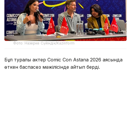
Фото: Назерке Сүйіндік/Kazinform
Бұл туралы актер Comic Con Astana 2026 аясында
өткен баспасөз мәжілісінде айтып берді.
Оның сөзінше, Қазақстанда болған аз уақыттың
өзінде жергілікті халықтың қонақжайлығы мен
ақжарқын көңілі ерекше әсер қалдырған.
— Мені қарсы алған ұйымдастырушылар
да, осында жолыққан адамдар да өте
керемет екен. Осы сапардан кейін
Қазақстанға міндетті түрде тағы келуім