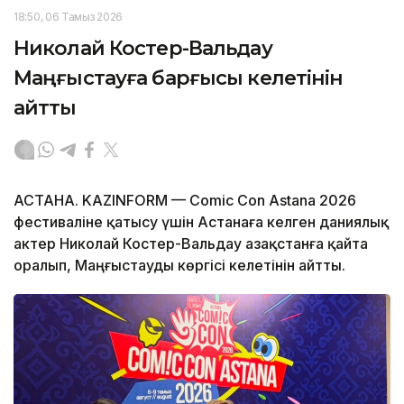
18:50, 06 Тамыз 2026
Николай Костер-Вальдау
Маңғыстауға барғысы келетінін
айтты
АСТАНА. KAZINFORM — Comic Con Astana 2026
фестиваліне қатысу үшін Астанаға келген даниялық
актер Николай Костер-Вальдау Қазақстанға қайта
оралып, Маңғыстауды көргісі келетінін айтты.