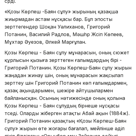
сүрді.
«Қозы Көрпеш -Баян сұлу» жырының қазақша
жиырмадан астам нұсқасы бар. Бұл эпосты
зерттегендер Шоқан Уәлиханов, Григорий
Потанин, Василий Радлов, Мәшһүр Жүсіп Көпеев,
Мұхтар Әуезов, Әлкей Марғұлан.
Қозы Көрпеш - Баян сұлу мұнарасын, оның сюжет
құрлысын қызыға зерттеген ғалымдардың бірі -
Григорий Потанин. Қозы Көрпеш-Баян сұлу жырын
жаңадан жинау үшін, оның мұнарасын жақсылап
зерттеу үшін Григорий Потанин көп ғалымдармен,
қазақ ақындарымен, шежіре айтушылармен
байланысқан. Осының нәтижесінде оның қолына
Қозы Көрпеш - Баян сұлудың бірнеше нұсқасы
түседі. Оларды жіберген атақты Абай ақын (1884ж).
Григорий Потанин қазақтың «Қозы Көрпеш-Баян
сұлу» жырын өте жоғары бағалап, мейлінше әділ
пікір білдірген: «Орынбор мен Зайсанға дейінгі