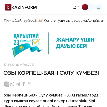
KAZINFORM
KZ
Сайлау-2026
Конституциялық реформа
Арнайы жо
Тренд:
17:34, 01 Қыркүйек 2010
ҚОЗЫ КӨРПЕШ-БАЯН СҰЛУ КҮМБЕЗІ
Қозы Көрпеш-Баян Сұлу күмбезі - Х-ХІ ғасырларда
тұрғызылған сәулет өнері ескерткіштерінің бірі.
Шығыс Қазақстан облысы Аягөз ауданы Таңсық