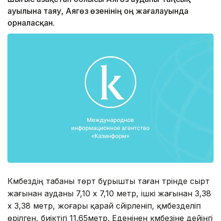
ауылына таяу, Аягөз өзенінің оң жағалауында
орналасқан.
Күмбездің табаны төрт бұрышты таған түрінде сырт
жағынан ауданы 7,10 x 7,10 метр, ішкі жағынан 3,38
x 3,38 метр, жоғары қарай сүйірленіп, қүмбезделіп
өрілген, биіктігі 11.65метр. Еденінен күмбезіне дейінгі