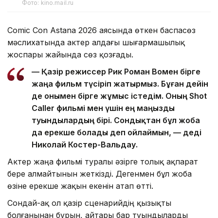
Фото: kino.mail.ru
Comic Con Astana 2026 аясында өткен баспасөз
мәслихатында актер алдағы шығармашылық
жоспары жайында сөз қозғады.
— Қазір режиссер Рик Роман Вомен бірге
жаңа фильм түсіріп жатырмыз. Бұған дейін
де онымен бірге жұмыс істедім. Оның Shot
Caller фильмі мен үшін ең маңызды
туындылардың бірі. Сондықтан бұл жоба
да ерекше болады деп ойлаймын, — деді
Николай Костер-Вальдау.
Актер жаңа фильмі туралы әзірге толық ақпарат
бере алмайтынын жеткізді. Дегенмен бұл жоба
өзіне ерекше жақын екенін атап өтті.
Сондай-ақ ол қазір сценарийдің қызықты
болғанынан бұрын, айтары бар туындыларды