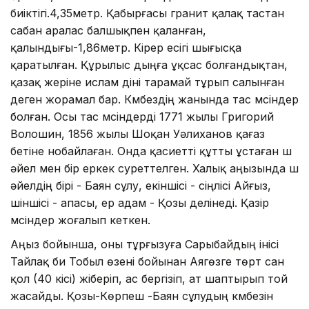
биіктігі.4,35метр. Қабырғасы гранит қалақ тастан
сабан аралас балшықпен қаланған,
қалындығы-1,86метр. Кірер есігі шығысқа
қаратылған. Құрылыс дыңға ұқсас болғандықтан,
қазақ жеріне ислам діні тарамай тұрып салынған
деген жорамал бар. Күмбездің жанында тас мүсіндер
болған. Оcы тас мүсіндерді 1771 жылы Григорий
Волошин, 1856 жылы Шоқан Уәлиханов қағаз
бетіне нобайлаған. Онда қасиетті құтты ұстаған үш
әйел мен бір еркек суреттелген. Халық аңызында үш
әйелдің бірі - Баян сұлу, екіншісі - сіңлісі Айғыз,
үшіншісі - апасы, ер адам - Қозы делінеді. Қазір
мүсіндер жоғалып кеткен.
Аңыз бойынша, оны тұрғызуға Сарыбайдың інісі
Тайлақ би Тобыл өзені бойынан Аягөзге төрт сан
қол (40 кісі) жіберіп, ас бергізіп, ат шаптырып той
жасайды. Қозы-Көрпеш -Баян сұлудың күмбезін