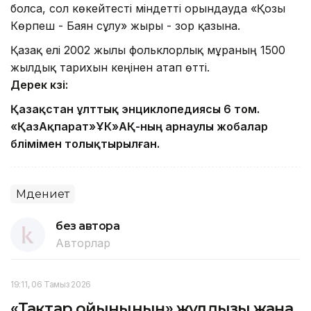
болса, сол көкейтесті міндетті орындауда «Қозы
Көрпеш - Баян сұлу» жыры - зор қазына.
Қазақ елі 2002 жылы фольклорлық мұраның 1500
жылдық тарихын кеңінен атап өтті.
Дерек көзі:
Қазақстан ұлттық энциклопедиясы 6 том.
«ҚазАқпарат»ҰК»АҚ-ның арнаулы жобалар
бөлімімен толықтырылған.
Мәдениет
без автора
Авторлар
19:11, 06 Тамыз 2026
«Тақтар ойынының» жұлдызы жаңа