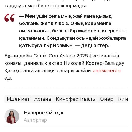
таңдауға мән беретінін жасрмады.
— Мен үшін фильмнің жай ғана қызық
болғаны жеткіліксіз. Оның көрерменге
ой салғанын, белгілі бір мәселені көтергенін
қалаймын. Сондықтан осындай жобаларға
қатысуға тырысамын, — деді актер.
Бұған дейін Comic Con Astana 2026 фестивалінің
қонағы, даниялық актер Николай Костер-Вальдау
Қазақстанға алғашқы сапары жайлы
әңгімелеген
еді.
Мәдениет
Астана
Кинофестиваль
Өнер
Кино
Назерке Сүйіндік
Авторлар