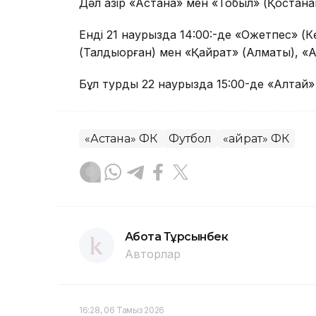
Дәл қазір «Астана» мен «Тобыл» (Қостана
Енді 21 наурызда 14:00:-де «Оқжетпес» (К
(Талдықорған) мен «Қайрат» (Алматы), «А
Бұл турды 22 наурызда 15:00-де «Алтай»
«Астана» ФК
Футбол
«Қайрат» ФК
Ақбота Тұрсынбек
Авторлар
16:28, 06 Тамыз 2026