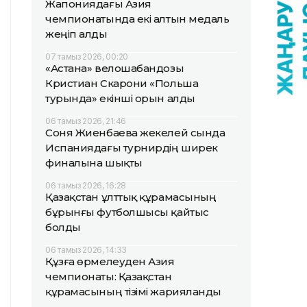
Жапониядағы Азия
чемпионатында екі алтын медаль
жеңіп алды
07 тамыз 2026, 00:20
«Астана» велошабандозы
Кристиан Скарони «Польша
турында» екінші орын алды
06 тамыз 2026, 21:46
Соня Жиенбаева жекелей сында
Испаниядағы турнирдің ширек
финалына шықты
06 тамыз 2026, 16:28
Қазақстан ұлттық құрамасының
бұрынғы футболшысы қайтыс
болды
06 тамыз 2026, 14:33
Құзға өрмелеуден Азия
чемпионаты: Қазақстан
құрамасының тізімі жарияланды