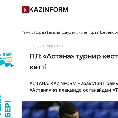
KAZINFORM
Ақорда
Тағайындау
Заң және тәртіп
Дерекқор
Тренд:
00:32, 21 Наурыз 2026
ҚПЛ: «Астана» турнир кест
кетті
АСТАНА. KAZINFORM - Қазақстан Прем
«Астана» өз алаңында Қостанайдың «