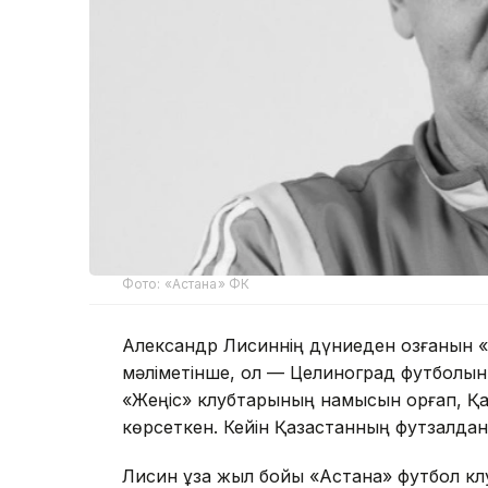
Фото: «Астана» ФК
Александр Лисиннің дүниеден озғанын «
мәліметінше, ол — Целиноград футболын
«Жеңіс» клубтарының намысын қорғап, Қаз
көрсеткен. Кейін Қазақстанның футзалда
Лисин ұзақ жыл бойы «Астана» футбол кл