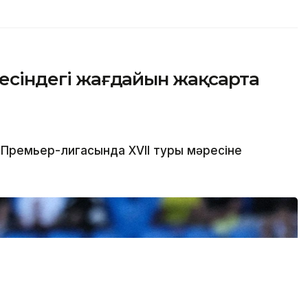
тесіндегі жағдайын жақсарта
 Премьер-лигасында ХVІІ туры мәресіне