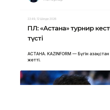
22:49, 12 Шілде 2026
ҚПЛ: «Астана» турнир кес
түсті
АСТАНА. KAZINFORM — Бүгін Қазақстан
жетті.