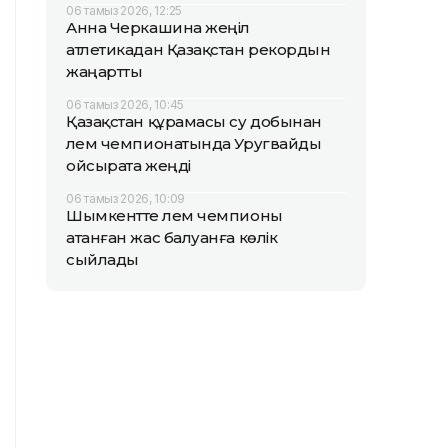
06 тамыз 2026, 12:25
Анна Черкашина жеңіл
атлетикадан Қазақстан рекордын
жаңартты
06 тамыз 2026, 10:45
Қазақстан құрамасы су добынан
әлем чемпионатында Уругвайды
ойсырата жеңді
06 тамыз 2026, 10:09
Шымкентте әлем чемпионы
атанған жас балуанға көлік
сыйлады