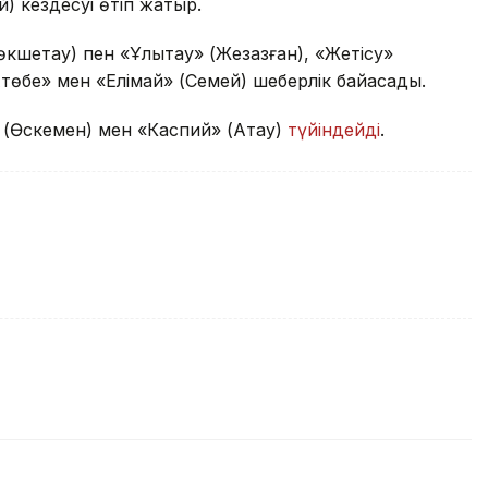
й) кездесуі өтіп жатыр.
өкшетау) пен «Ұлытау» (Жезқазған), «Жетісу»
қтөбе» мен «Елімай» (Семей) шеберлік байқасады.
 (Өскемен) мен «Каспий» (Ақтау)
түйіндейді
.