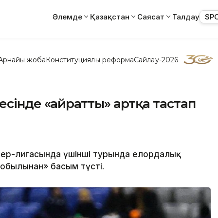
Әлемде
Қазақстан
Саясат
Талдау
SP
Арнайы жоба
Конституциялық реформа
Сайлау-2026
есінде «Қайратты» артқа тастап
ьер-лигасында үшінші турында елордалық
Тобылынан» басым түсті.