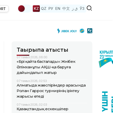
KZ
QZ
РУ
EN
中文
ق ز
ЎЗ
ORT
Тақырыпқа қатысты
07 тамыз 2026, 06:00
«Бәрі қайта басталады»: Жәнібек
Әлімханұлы АҚШ-қа баруға
дайындалып жатыр
07 тамыз 2026, 02:53
Алматыда жаөспірімдер арасында
Ролан Гаррос турнирінің іріктеу
жарысы өтеді
07 тамыз 2026, 02:03
Қазақстандық ескекшілер