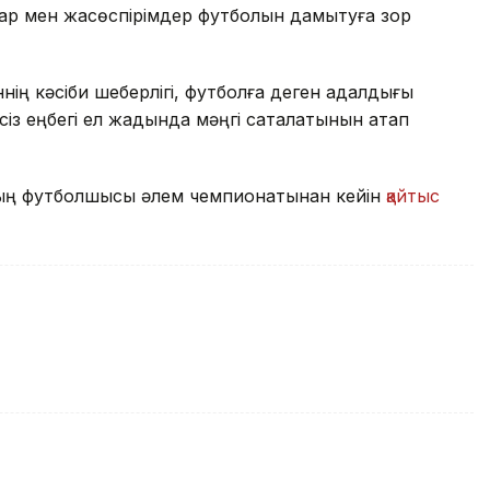
ар мен жасөспірімдер футболын дамытуға зор
ің кәсіби шеберлігі, футболға деген адалдығы
з еңбегі ел жадында мәңгі сақталатынын атап
ының футболшысы әлем чемпионатынан кейін
қайтыс