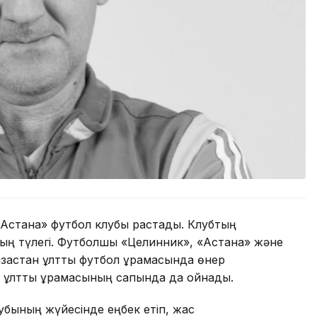
Астана» футбол клубы растады. Клубтың
ың түлегі. Футболшы «Целинник», «Астана» және
ақстан ұлттық футбол құрамасында өнер
н ұлттық құрамасының сапында да ойнады.
убының жүйесінде еңбек етіп, жас