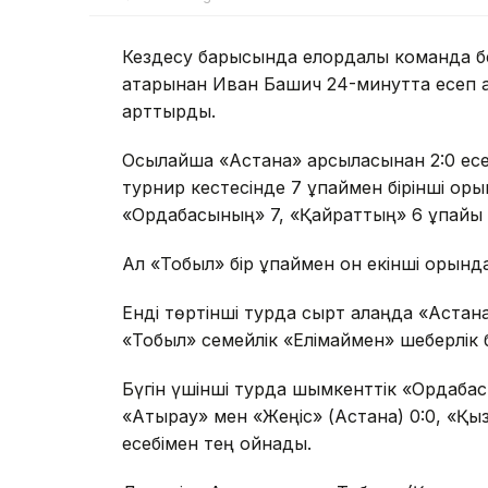
Кездесу барысында елордалық команда бе
қатарынан Иван Башич 24-минутта есеп 
арттырды.
Осылайша «Астана» қарсыласынан 2:0 есеб
турнир кестесінде 7 ұпаймен бірінші оры
«Ордабасының» 7, «Қайраттың» 6 ұпайы 
Ал «Тобыл» бір ұпаймен он екінші орынд
Енді төртінші турда сырт алаңда «Астан
«Тобыл» семейлік «Елімаймен» шеберлік 
Бүгін үшінші турда шымкенттік «Ордабас
«Атырау» мен «Жеңіс» (Астана) 0:0, «Қы
есебімен тең ойнады.