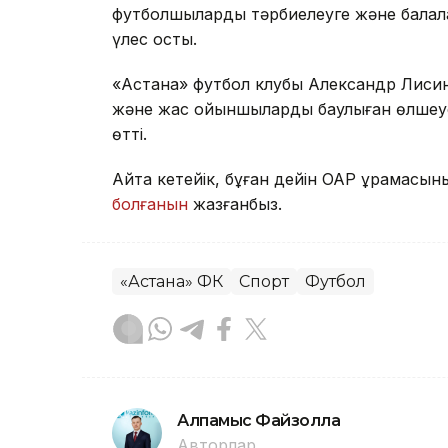
футболшыларды тәрбиелеуге және балал
үлес қосты.
«Астана» футбол клубы Александр Лисинн
және жас ойыншыларды баулыған өлшеусі
өтті.
Айта кетейік, бұған дейін ОАР құрамас
болғанын
жазғанбыз.
«Астана» ФК
Спорт
Футбол
Алпамыс Файзолла
Авторлар