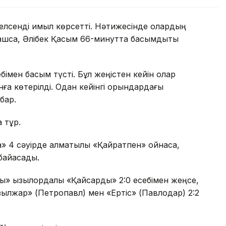
лсенді қимыл көрсетті. Нәтижесінде олардың
ашса, Әлібек Қасым 66-минутта басымдықты
імен басым түсті. Бұл жеңістен кейін олар
нға көтерілді. Одан кейінгі орындардағы
бар.
а тұр.
а» 4 сәуірде алматылық «Қайратпен» ойнаса,
байқасады.
ы» қызылордалық «Қайсарды» 2:0 есебімен жеңсе,
зылжар» (Петропавл) мен «Ертіс» (Павлодар) 2:2