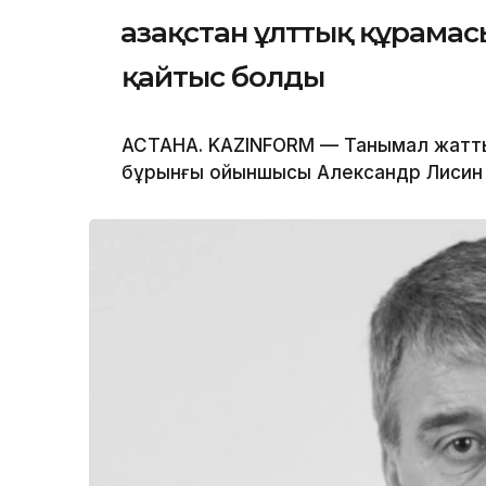
Қазақстан ұлттық құрам
қайтыс болды
АСТАНА. KAZINFORM — Танымал жатты
бұрынғы ойыншысы Александр Лисин 5