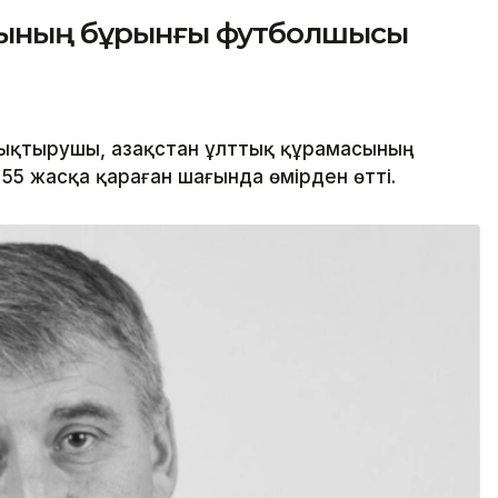
асының бұрынғы футболшысы
қтырушы, Қазақстан ұлттық құрамасының
5 жасқа қараған шағында өмірден өтті.