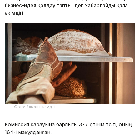
бизнес-идея қолдау тапты, деп хабарлайды қала
әкімдігі.
Фото: Алматы әкімдігі
Комиссия қарауына барлығы 377 өтінім түсіп, оның
164-і мақұлданған.