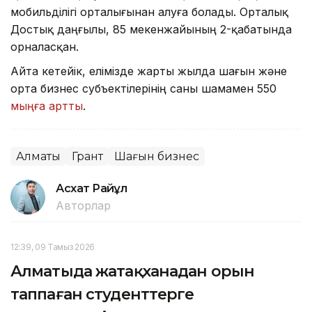
мобильділігі орталығынан алуға болады. Орталық
Достық даңғылы, 85 мекенжайының 2-қабатында
орналасқан.
Айта кетейік, елімізде жарты жылда шағын және
орта бизнес субъектілерінің саны шамамен 550
мыңға артты
.
Алматы
Грант
Шағын бизнес
Асхат Райқұл
Авторлар
12:39, 09 Тамыз 2026
Алматыда жатақханадан орын
таппаған студенттерге