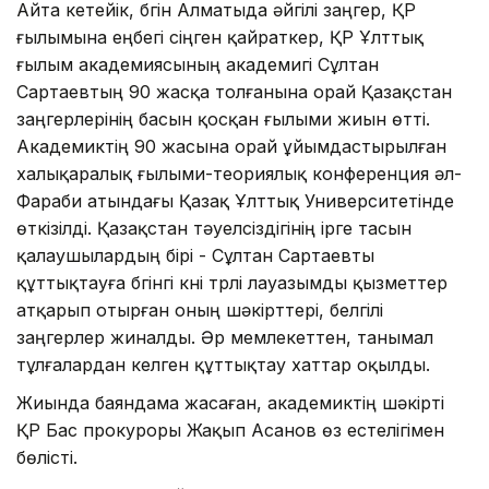
Айта кетейік, бүгін Алматыда әйгілі заңгер, ҚР
ғылымына еңбегі сіңген қайраткер, ҚР Ұлттық
ғылым академиясының академигі Сұлтан
Сартаевтың 90 жасқа толғанына орай Қазақстан
заңгерлерінің басын қосқан ғылыми жиын өтті.
Академиктің 90 жасына орай ұйымдастырылған
халықаралық ғылыми-теориялық конференция әл-
Фараби атындағы Қазақ Ұлттық Университетінде
өткізілді. Қазақстан тәуелсіздігінің ірге тасын
қалаушылардың бірі - Сұлтан Сартаевты
құттықтауға бүгінгі күні түрлі лауазымды қызметтер
атқарып отырған оның шәкірттері, белгілі
заңгерлер жиналды. Әр мемлекеттен, танымал
тұлғалардан келген құттықтау хаттар оқылды.
Жиында баяндама жасаған, академиктің шәкірті
ҚР Бас прокуроры Жақып Асанов өз естелігімен
бөлісті.