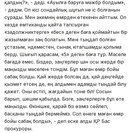
қалдың?», - деді. «Ауылға баруға мәжбүр болдым»,
- дедім. Ол кісі сондайлық шұғыл не іс болғанын
сұрады. Мен әкемнің өмірден өтекенін айттым. Ол
кезде емтиханды қайта тапсырған
«задолжниктерге» «бес» деген баға қоймайтын бір
жазылмаған заң болатын. Мені тыңдап болған
ұстазым, үндеместен, сынақ кітапшамды қолыма
берді. Шығып қарасам, «5» деген баға тұр. Мәселе
бағада емес. Біздер, заңгерлер үшін осы жерде бір
маңызды мәселені түсіндім. Бұл маған өмір бойы
сабақ болды. Қай жерде болсаң да, қай деңгейде
қызмет етсең де, ең алдымен адамды тыңдай білу
қажет. Оны естіп, жағдайын түсіне біл! Сосын
барып, шешім қабылда. Бізге, заңгерлерге бұл өте
маңызды. Өкінішке, қарай біз өзіміз сөйлеп,
басқаны тыңдай бермейміз. Сол өнеге маған өмір
бойы сабақ болды», - деп еске алды ҚР Бас
прокуроры.