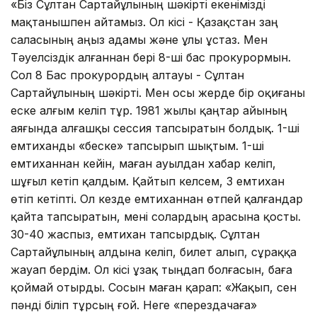
«Біз Сұлтан Сартайұлының шәкірті екенімізді
мақтанышпен айтамыз. Ол кісі - Қазақстан заң
саласының аңыз адамы және ұлы ұстаз. Мен
Тәуелсіздік алғаннан бері 8-ші бас прокурормын.
Сол 8 Бас прокурордың алтауы - Сұлтан
Сартайұлының шәкірті. Мен осы жерде бір оқиғаны
еске алғым келіп тұр. 1981 жылы қаңтар айының
аяғында алғашқы сессия тапсыратын болдық. 1-ші
емтиханды «беске» тапсырып шықтым. 1-ші
емтиханнан кейін, маған ауылдан хабар келіп,
шұғыл кетіп қалдым. Қайтып келсем, 3 емтихан
өтіп кетіпті. Ол кезде емтиханнан өтпей қалғандар
қайта тапсыратын, мені солардың арасына қосты.
30-40 жаспыз, емтихан тапсырдық. Сұлтан
Сартайұлының алдына келіп, билет алып, сұраққа
жауап бердім. Ол кісі ұзақ тыңдап болғасын, баға
қоймай отырды. Сосын маған қарап: «Жақып, сен
пәнді біліп тұрсың ғой. Неге «перездачаға»