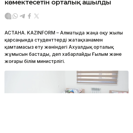
көмектесетін орталық ашылды
АСТАНА. KAZINFORM – Алматыда жаңа оқу жылы
қарсаңында студенттерді жатақханамен
қамтамасыз ету жөніндегі Ахуалдық орталық
жұмысын бастады, деп хабарлайды Ғылым және
жоғары білім министрлігі.