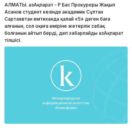
АЛМАТЫ. ҚазАқпарат - ҚР Бас Прокуроры Жақып
Асанов студент кезінде академик Сұлтан
Сартаевтан емтиханда қалай «5» деген баға
алғанын, сол оқиға өміріне жетерлік сабақ
болғанын айтып берді, деп хабарлайды ҚазАқпарат
тілшісі.