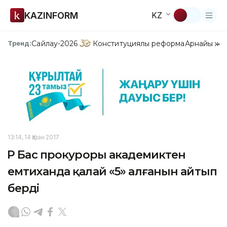
KAZINFORM
KZ
Сайлау-2026
Конституциялық реформа
Арнайы жо
Тренд:
13:14, 14 Қазан 2017
ҚР Бас прокуроры академиктен
емтиханда қалай «5» алғанын айтып
берді