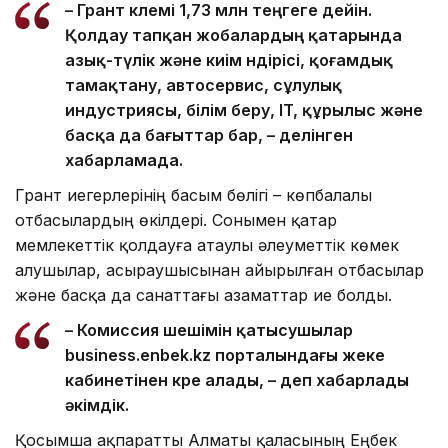
– Грант көлемі 1,73 млн теңгеге дейін.
Қолдау тапқан жобалардың қатарында
азық-түлік және киім өндірісі, қоғамдық
тамақтану, автосервис, сұлулық
индустриясы, білім беру, IT, құрылыс және
басқа да бағыттар бар, – делінген
хабарламада.
Грант иегерлерінің басым бөлігі – көпбалалы
отбасылардың өкілдері. Сонымен қатар
мемлекеттік қолдауға атаулы әлеуметтік көмек
алушылар, асыраушысынан айырылған отбасылар
және басқа да санаттағы азаматтар ие болды.
– Комиссия шешімін қатысушылар
business.enbek.kz порталындағы жеке
кабинетінен көре алады, – деп хабарлады
әкімдік.
Қосымша ақпаратты Алматы қаласының Еңбек