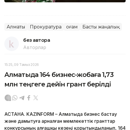
Алматы
Прокуратура
Қоғам
Басты жаңалық
без автора
Авторлар
15:25, 09 Тамыз 2026
Алматыда 164 бизнес-жобаға 1,73
млн теңгеге дейін грант берілді
АСТАНА. KAZINFORM – Алматыда бизнес бастау
және дамытуға арналған мемлекеттік гранттар
конкурсының алғашқы кезеңі қорытындыланып, 164