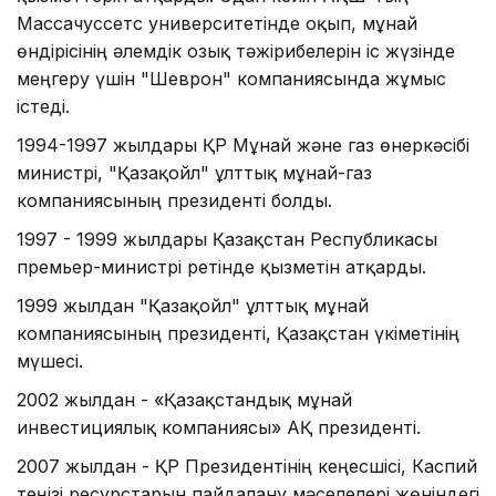
Массачуссетс университетінде оқып, мұнай
өндірісінің әлемдік озық тәжірибелерін іс жүзінде
меңгеру үшін "Шеврон" компаниясында жұмыс
істеді.
1994-1997 жылдары ҚР Мұнай және газ өнеркәсібі
министрі, "Қазақойл" ұлттық мұнай-газ
компаниясының президенті болды.
1997 - 1999 жылдары Қазақстан Республикасы
премьер-министрі ретінде қызметін атқарды.
1999 жылдан "Қазақойл" ұлттық мұнай
компаниясының президенті, Қазақстан үкіметінің
мүшесі.
2002 жылдан - «Қазақстандық мұнай
инвестициялық компаниясы» АҚ президенті.
2007 жылдан - ҚР Президентінің кеңесшісі, Каспий
теңізі ресурстарын пайдалану мәселелері жөніндегі