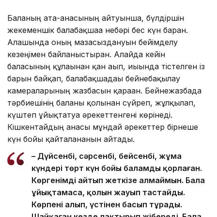
Баланың ата-анасының айтуынша, бүлдіршін
жекеменшік балабақшаға небәрі бес күн барған.
Алғашында оның мазасыздануын бейімделу
кезеңімен байланыстырған. Алайда кейін
баласының құлағынан қан ағып, иығында тістелген із
барын байқап, балабақшадағы бейнебақылау
камераларының жазбасын қараған. Бейнежазбада
тәрбиешінің баланы қолынан сүйреп, жұлқылап,
күштеп ұйықтатуға әрекеттенгені көрінеді.
Кішкентайдың анасы мұндай әрекеттер бірнеше
күн бойы қайталанғанын айтады.
– Дүйсенбі, сәрсенбі, бейсенбі, жұма
күндері төрт күн бойы баламды қорлаған.
Көргенімді айтып жеткізе алмаймын. Бала
ұйықтамаса, қолын жауып тастайды.
Көрпені алып, үстінен басып тұрады.
Шайқаған кезде лақтырып жібереді. Бала