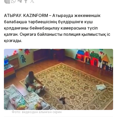
АТЫРАУ. KAZINFORM – Атырауда жекеменшік
балабақша тәрбиешісінің бүлдіршінге күш
қолданғаны бейнебақылау камерасына түсіп
қалған. Оқиғаға байланысты полиция қылмыстық іс
қозғады.
Фото: видеодан алынған скрин