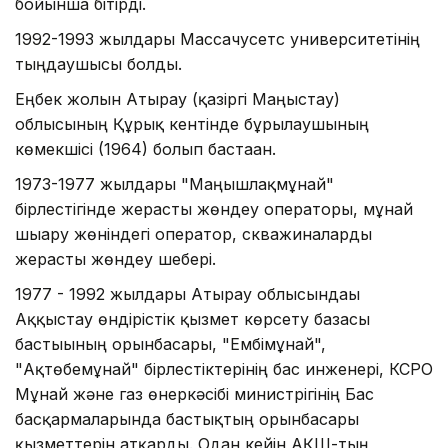
бойынша бітірді.
1992-1993 жылдары Массачусетс университетінің
тыңдаушысы болды.
Еңбек жолын Атырау (қазіргі Маңғыстау)
облысының Құрық кентінде бұрғылаушының
көмекшісі (1964) болып бастаған.
1973-1977 жылдары "Маңғышлақмұнай"
бірлестігінде жерасты жөндеу операторы, мұнай
шығару жөніндегі оператор, скважиналарды
жерасты жөндеу шебері.
1977 - 1992 жылдары Атырау облысындағы
Аққыстау өндірістік қызмет көрсету базасы
бастығының орынбасары, "Ембімұнай",
"Ақтөбемұнай" бірлестіктерінің бас инженері, КСРО
Мұнай және газ өнеркәсібі министрігінің Бас
басқармаларында бастықтың орынбасары
қызметтерін атқарды. Одан кейін АҚШ-тың