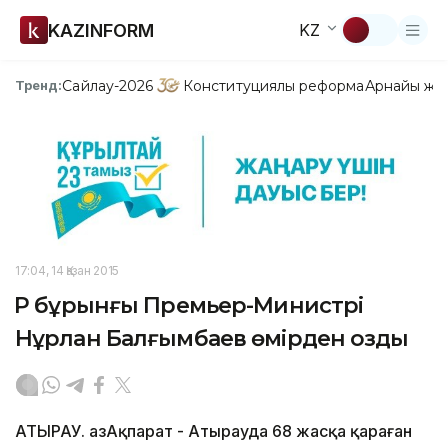
KAZINFORM
KZ
Сайлау-2026
Конституциялық реформа
Арнайы жо
Тренд:
17:04, 14 Қазан 2015
ҚР бұрынғы Премьер-Министрі
Нұрлан Балғымбаев өмірден озды
АТЫРАУ. ҚазАқпарат - Атырауда 68 жасқа қараған