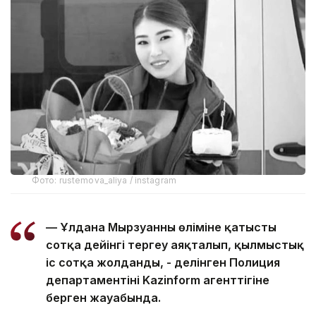
Фото: rustemova_aliya / instagram
— Ұлдана Мырзуанның өліміне қатысты
сотқа дейінгі тергеу аяқталып, қылмыстық
іс сотқа жолданды, - делінген Полиция
департаментінің Kazinform агенттігіне
берген жауабында.