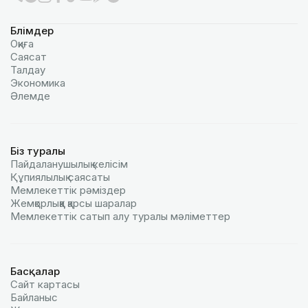
Бөлімдер
Оқиға
Саясат
Талдау
Экономика
Әлемде
Біз туралы
Пайдаланушылық келiciм
Құпиялылық саясаты
Мемлекеттік рәміздер
Жемқорлыққа қарсы шаралар
Мемлекеттік сатып алу туралы мәлiметтер
Басқалар
Сайт картасы
Байланыс