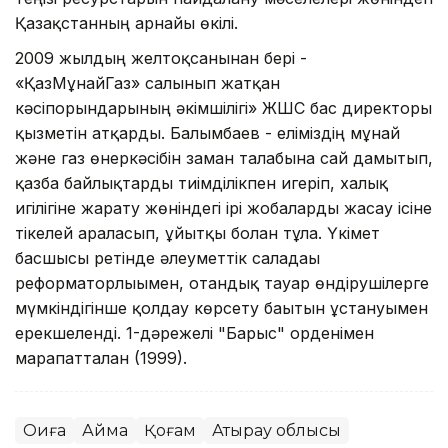
Қазақстанның арнайы өкілі.
2009 жылдың желтоқсанынан бері -
«ҚазМұнайГаз» салынып жатқан
кәсіпорындарының әкімшілігі» ЖШС бас директоры
қызметін атқарды. Балғымбаев - еліміздің мұнай
және газ өнеркәсібін заман талабына сай дамытып,
қазба байлықтарды тиімділікпен игеріп, халық
игілігіне жарату жөніндегі ірі жобаларды жасау ісіне
тікелей араласып, ұйытқы болған тұлға. Үкімет
басшысы ретінде әлеуметтік саладағы
реформаторлығымен, отандық тауар өндірушілерге
мүмкіндігінше қолдау көрсету бағытын ұстануымен
ерекшеленді. 1-дәрежелі "Барыс" орденімен
марапатталған (1999).
Оқиға
Аймақ
Қоғам
Атырау облысы