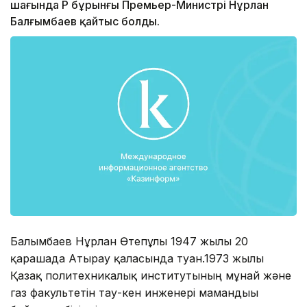
шағында ҚР бұрынғы Премьер-Министрі Нұрлан
Балғымбаев қайтыс болды.
Балғымбаев Нұрлан Өтепұлы 1947 жылы 20
қарашада Атырау қаласында туған.1973 жылы
Қазақ политехникалық институтының мұнай және
газ факультетін тау-кен инженері мамандығы