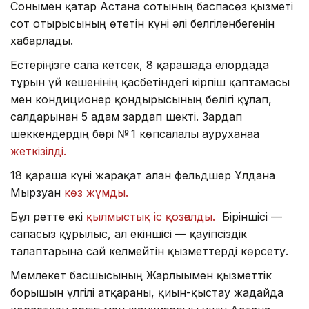
Сонымен қатар Астана сотының баспасөз қызметі
сот отырысының өтетін күні әлі белгіленбегенін
хабарлады.
Естеріңізге сала кетсек, 8 қарашада елордада
тұрғын үй кешенінің қасбетіндегі кірпіш қаптамасы
мен кондиционер қондырғысының бөлігі құлап,
салдарынан 5 адам зардап шекті. Зардап
шеккендердің бәрі № 1 көпсалалы ауруханаға
жеткізілді.
18 қараша күні жарақат алған фельдшер Ұлдана
Мырзуан
көз жұмды.
Бұл ретте екі
қылмыстық іс қозғалды.
Біріншісі —
сапасыз құрылыс, ал екіншісі — қауіпсіздік
талаптарына сай келмейтін қызметтерді көрсету.
Мемлекет басшысының Жарлығымен қызметтік
борышын үлгілі атқарғаны, қиын-қыстау жағдайда