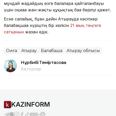
мұндай жағдайдың өзге балаларға қайталанбауы
үшін оқиғаға жан-жақты құқықтық баға берілуі қажет.
Еске салайық, бұған дейін Атырауда кәсіпкер
балабақшаға күріштің бір келісін
21 мың теңгеге
сатқанын
жазған едік.
Оқиға
Атырау
Балабақша
Атырау облысы
Нұрбибі Теміртасова
Авторлар
KAZINFORM