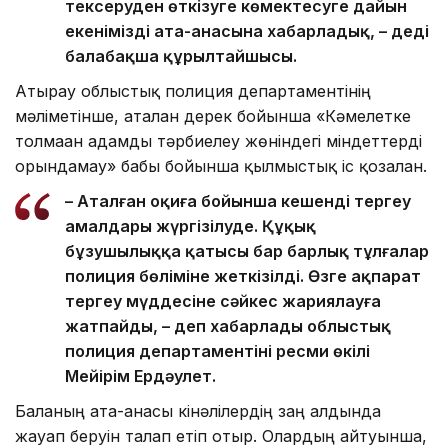
тексеруден өткізуге көмектесуге дайын
екенімізді ата-анасына хабарладық, – деді
балабақша құрылтайшысы.
Атырау облыстық полиция департаментінің
мәліметінше, аталған дерек бойынша «Кәмелетке
толмаған адамды тәрбиелеу жөніндегі міндеттерді
орындамау» бабы бойынша қылмыстық іс қозғалған.
– Аталған оқиға бойынша кешенді тергеу
амалдары жүргізілуде. Құқық
бұзушылыққа қатысы бар барлық тұлғалар
полиция бөліміне жеткізілді. Өзге ақпарат
тергеу мүддесіне сәйкес жариялауға
жатпайды, – деп хабарлады облыстық
полиция департаментінің ресми өкілі
Мейірім Ердәулет.
Баланың ата-анасы кінәлілердің заң алдында
жауап беруін талап етіп отыр. Олардың айтуынша,