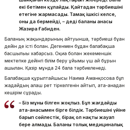
екі бетімен құлайды. Қайтадан тәрбиешінің
етегіне жармасады. Тамақ ішкісі келсе,
оны да бермейді, – деді баланың анасы
Жазира Ғабиден.
Баланың жақындарының айтуынша, тәрбиеші бұған
дейін де істі болған. Дегенмен бұдан балабақша
басшылығы хабарсыз. Оқиға болған жекеменшік
мектепке дейінгі білім беру ұйымы үш ай бұрын
ашылған. Қазір мұнда 24 бала тәрбиеленеді.
Балабақша құрылтайшысы Нағима Аманқосова бұл
жағдайдың алғаш рет тіркелгенін айтып, ата-анадан
кешірім сұрады.
– Біз мұны білген жоқпыз. Бұл жағдайды
ата-анасымен бірге білдік. Тәрбиешінің үйіне
барып сөйлестік, бірақ ол нақты жауап
бере алмады. Баланы толық медициналық