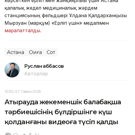
көрсеткен ерлігі мен жанқиярлығы үшін Астана
қалалық жедел медициналық жәрдем
станциясының фельдшері Ұлдана Қалдарханқызы
Мырзуан (марқұм) «Ерлігі үшін» медалімен
марапатталды.
Астана
Оқиға
Сот
Руслан Ғаббасов
Авторлар
10:50, 07 Тамыз 2026
Атырауда жекеменшік балабақша
тәрбиешісінің бүлдіршінге күш
қолданғаны видеоға түсіп қалды