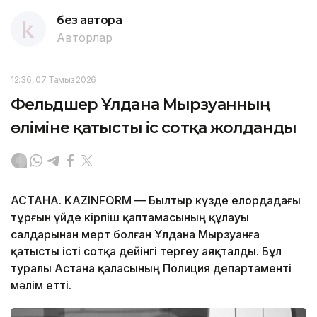
без автора
Авторлар
12:36, 07 Тамыз 2026
Фельдшер Ұлдана Мырзуанның
өліміне қатысты іс сотқа жолданды
АСТАНА. KAZINFORM — Былтыр күзде елордадағы
тұрғын үйде кірпіш қаптамасының құлауы
салдарынан мерт болған Ұлдана Мырзуанға
қатысты істі сотқа дейінгі тергеу аяқталды. Бұл
туралы Астана қаласының Полиция департаменті
мәлім етті.