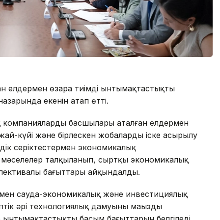
н елдермен өзара тиімді ынтымақтастықты
азарында екенін атап өтті.
ық компаниялардың басшылары аталған елдермен
жай-күйі және бірлескен жобалардың іске асырылу
дік серіктестермен экономикалық
згі мәселелер талқыланып, сыртқы экономикалық
спективалы бағыттары айқындалды.
ермен сауда-экономикалық және инвестициялық
птік әрі технологиялық дамуының маңызды
р ынтымақтастықтың басым бағыттарын белгіледі.