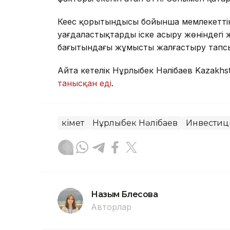
Кеңес қорытындысы бойынша мемлекеттік
уағдаластықтарды іске асыру жөніндегі
бағытындағы жұмысты жалғастыру тап
Айта кетелік Нұрлыбек Нәлібаев Kazakhs
танысқан еді
.
Үкімет
Нұрлыбек Нәлібаев
Инвестиц
Назым Бөлесова
Авторлар