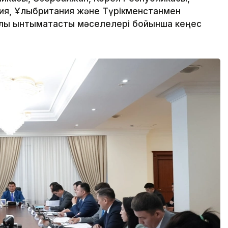
ния, Ұлыбритания және Түрікменстанмен
лық ынтымақтастық мәселелері бойынша кеңес