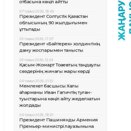
отбасына көңіл айтты
07 тамыз 2026, 18:40
Президент Солтүстік Қазақстан
облысының 90 жылдығымен
құттықтады
05 тамыз 2026, 17:07
Президент «Бәйтерек» холдингінің
даму жоспарымен танысты
05 тамыз 2026, 12:24
Қасым-Жомарт Тоқаевтың таңдаулы
сөздерінің жинағы жарық көрді
04 тамыз 2026, 21:22
Мемлекет басшысы Халық
қаһарманы Иван Гапичтің туған-
туыстарына көңіл айту жеделхатын
жолдады
04 тамыз 2026, 18:01
Президент Пашинянды Армения
Премьер-министрі лауазымына