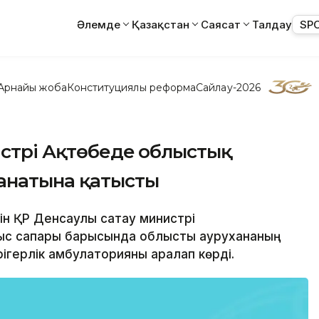
Әлемде
Қазақстан
Саясат
Талдау
SP
Арнайы жоба
Конституциялық реформа
Сайлау-2026
истрі Ақтөбеде облыстық
анатына қатысты
ін ҚР Денсаулық сақтау министрі
ыс сапары барысында облыстық аурухананың
ігерлік амбулаторияны аралап көрді.