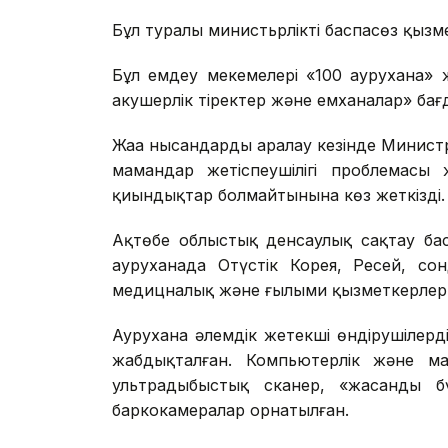
Бұл туралы министьрліктің баспасөз қызм
Бұл емдеу мекемелері «100 аурухана» ж
акушерлік тіректер және емханалар» бағ
Жаңа нысандарды аралау кезінде Минис
мамандар жетіспеушілігі проблемасы
қиындықтар болмайтынына көз жеткізді.
Ақтөбе облыстық денсаулық сақтау бас
ауруханада Оңтүстік Корея, Ресей, со
медицналық және ғылыми қызметкерлер ж
Аурухана әлемдік жетекші өндірушілерд
жабдықталған. Компьютерлік және маг
ультрадыбыстық сканер, «жасанды б
баркокамералар орнатылған.