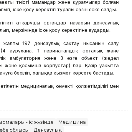
евтың тиісті мамандар және құралғылар болған
ып, іске қосу керектігі туралы сөзін еске салды.
ілікті атқарушы органдар назарын денсаулық
ып, мерзімінде іске қосу керектігіне аударды.
 жалпы 197 денсаулық сақтау нысанын салу
 (4 аурухана, 1 перинаталдық орталық және
рлік амбулатория және 3 өзге объект (жедел
 және қосымша корпустар) бар. Қазір уақытта
ануға беріліп, халыққа қызмет көрсете бастады.
тілетін медициналық көмектің қолжетімділігі мен
ырмалары - іс жүзінде
Медицина
төбе облысы
Денсаулық