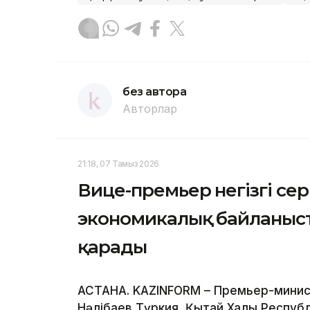
без автора
Авторлар
21:18, 07 Тамыз 2026
Вице-премьер негізгі се
экономикалық байланыс
қарады
АСТАНА. KAZINFORM – Премьер-минис
Нәлібаев Түркия, Қытай Халық Респуб