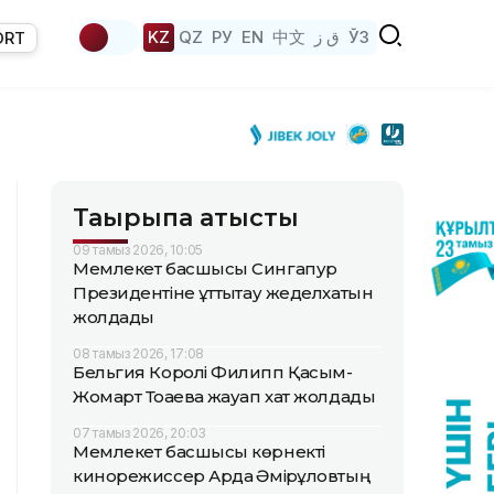
KZ
QZ
РУ
EN
中文
ق ز
ЎЗ
ORT
Тақырыпқа қатысты
09 тамыз 2026, 10:05
Мемлекет басшысы Сингапур
Президентіне құттықтау жеделхатын
жолдады
08 тамыз 2026, 17:08
Бельгия Королі Филипп Қасым-
Жомарт Тоқаевқа жауап хат жолдады
07 тамыз 2026, 20:03
Мемлекет басшысы көрнекті
кинорежиссер Ардақ Әмірқұловтың