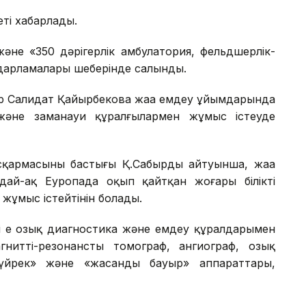
еті хабарлады.
әне «350 дәрігерлік амбулатория, фельдшерлік-
дарламалары шеңберінде салынды.
тр Салидат Қайырбекова жаңа емдеу ұйымдарында
 және заманауи құралғылармен жұмыс істеуде
қармасының бастығы Қ.Сабырдың айтуынша, жаңа
ндай-ақ Еуропада оқып қайтқан жоғары білікті
ұмыс істейтінін болады.
ің ең озық диагностика және емдеу құралдарымен
нитті-резонансты томограф, ангиограф, озық
үйрек» және «жасанды бауыр» аппараттары,