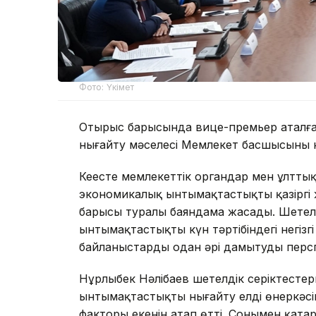
Фото: Үкімет
Отырыс барысында вице-премьер аталға
нығайту мәселесі Мемлекет басшысының н
Кеңесте мемлекеттік органдар мен ұлтт
экономикалық ынтымақтастықтың қазіргі 
барысы туралы баяндама жасады. Шетел
ынтымақтастықтың күн тәртібіндегі негі
байланыстарды одан әрі дамытудың пер
Нұрлыбек Нәлібаев шетелдік серіктест
ынтымақтастықты нығайту елдің өнеркәсі
факторы екенін атап өтті. Сонымен қата