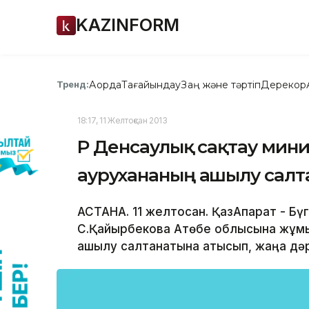
KAZINFORM
Ақорда
Тағайындау
Заң және тәртіп
Дерекқор
Тренд:
18:17, 11 Желтоқсан 2013
ҚР Денсаулық сақтау мин
аурухананың ашылу салт
АСТАНА. 11 желтоқсан. ҚазАқпарат - Бүг
С.Қайырбекова Ақтөбе облысына жұм
ашылу салтанатына қатысып, жаңа дәр