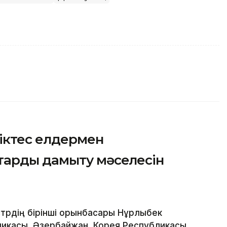
ріктес елдермен
тарды дамыту мәселесін
трдің бірінші орынбасары Нұрлыбек
ликасы, Әзербайжан, Корея Республикасы,