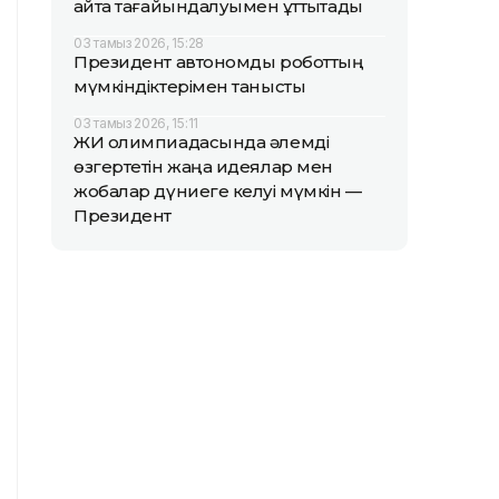
қайта тағайындалуымен құттықтады
03 тамыз 2026, 15:28
Президент автономды роботтың
мүмкіндіктерімен танысты
03 тамыз 2026, 15:11
ЖИ олимпиадасында әлемді
өзгертетін жаңа идеялар мен
жобалар дүниеге келуі мүмкін —
Президент