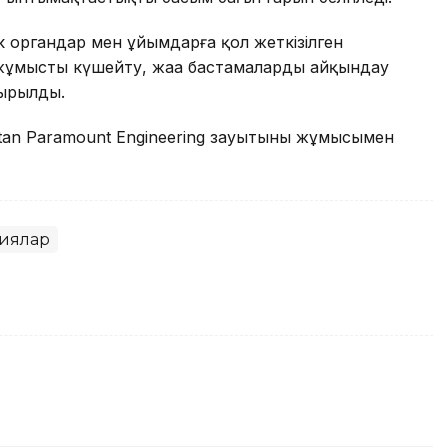
 органдар мен ұйымдарға қол жеткізілген
 жұмысты күшейту, жаңа бастамаларды айқындау
сырылды.
tan Paramount Engineering зауытының жұмысымен
иялар