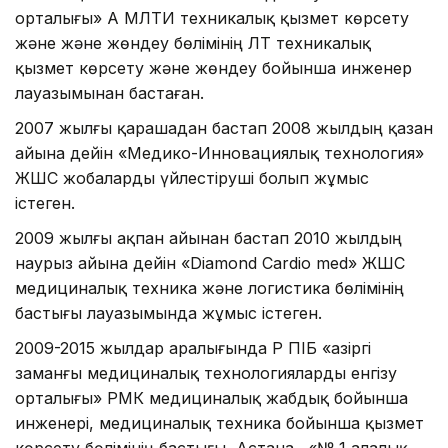
орталығы» АҚ МЛТИ техникалық қызмет көрсету
және және жөндеу бөлімінің ЛТ техникалық
қызмет көрсету және жөндеу бойынша инженер
лауазымынан бастаған.
2007 жылғы қарашадан бастап 2008 жылдың қазан
айына дейін «Медико-Инновациялық технология»
ЖШС жобаларды үйлестіруші болып жұмыс
істеген.
2009 жылғы ақпан айынан бастап 2010 жылдың
наурыз айына дейін «Diamond Cardio med» ЖШС
медициналық техника және логистика бөлімінің
бастығы лауазымында жұмыс істеген.
2009-2015 жылдар аралығында ҚР ПІБ «Қазіргі
заманғы медициналық технологияларды енгізу
орталығы» РМК медициналық жабдық бойынша
инженері, медициналық техника бойынша қызмет