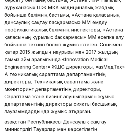
көрсету бөлімінің бастығы, Астана . «№ 1 Қалалық
ауруханасы» ШЖҚ МКК медициналық жабдық
бойынша бөлімнің бастығы, «Астана қаласының
денсаулық сақтау басқармасы» ММ емдеу
профилактикалық бөлімінің инспекторы, «Астана
қаласының құрылыс басқармасы» ММ есепке алу
бойынша технигі болып жұмыс істеген. Сонымен
қатар 2015 жылдың наурызы мен 2017 жылдың
тамыз айы аралығында «Innovation Medical
Engineering Center» ЖШС директоры, «ҚазМедТех»
АҚ техникалық сараптама департаментінің
директоры, Техникалық сараптама және
мониторинг департаметінің директоры,
Сараптама және лизинг алушылармен жұмыс
департаментінің директоры сияқты басшылық
лауазымдардында жұмыс атқарған.
Қазақстан Республикасы Денсаулық сақтау
министрлігі Тауарлар мен көрсетілетін