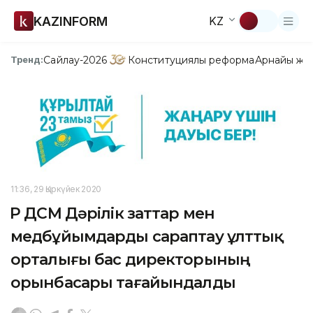
KAZINFORM
KZ
Сайлау-2026
Конституциялық реформа
Арнайы жо
Тренд:
11:36, 29 Қыркүйек 2020
ҚР ДСМ Дәрілік заттар мен
медбұйымдарды сараптау ұлттық
орталығы бас директорының
орынбасары тағайындалды