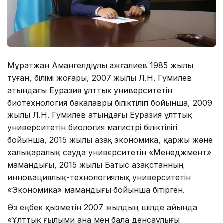
Мұратжан Амангелдіұлы Қажғалиев 1985 жылы
туған, білімі жоғары, 2007 жылы Л.Н. Гумилев
атындағы Еуразия ұлттық университетін
биотехнология бакалавры біліктілігі бойынша, 2009
жылы Л.Н. Гумилев атындағы Еуразия ұлттық
университетін биология магистрі біліктілігі
бойынша, 2015 жылы Қазақ экономика, қаржы және
халықаралық сауда университетін «Менеджмент»
мамандығы, 2015 жылы Батыс Қазақстанның
инновациялық-технологиялық университетін
«Экономика» мамандығы бойынша бітірген.
Өз еңбек қызметін 2007 жылдың шілде айында
«Ұлттық ғылыми ана мен бала денсаулығы