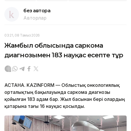
без автора
Авторлар
03:21, 08 Тамыз 2026
Жамбыл облысында саркома
диагнозымен 183 науқас есепте тұр
АСТАНА. KAZINFORM — Облыстық онкологиялық
орталықтың бақылауында саркома диагнозы
қойылған 183 адам бар. Жыл басынан бері олардың
қатарына тағы 16 науқас қосылды.