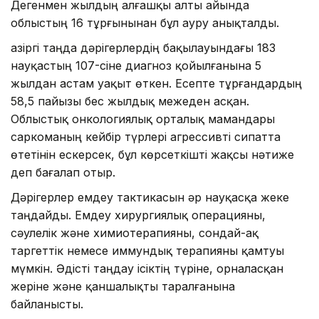
Дегенмен жылдың алғашқы алты айында
облыстың 16 тұрғынынан бұл ауру анықталды.
Қазіргі таңда дәрігерлердің бақылауындағы 183
науқастың 107-сіне диагноз қойылғанына 5
жылдан астам уақыт өткен. Есепте тұрғандардың
58,5 пайызы бес жылдық межеден асқан.
Облыстық онкологиялық орталық мамандары
саркоманың кейбір түрлері агрессивті сипатта
өтетінін ескерсек, бұл көрсеткішті жақсы нәтиже
деп бағалап отыр.
Дәрігерлер емдеу тактикасын әр науқасқа жеке
таңдайды. Емдеу хирургиялық операцияны,
сәулелік және химиотерапияны, сондай-ақ
таргеттік немесе иммундық терапияны қамтуы
мүмкін. Әдісті таңдау ісіктің түріне, орналасқан
жеріне және қаншалықты таралғанына
байланысты.