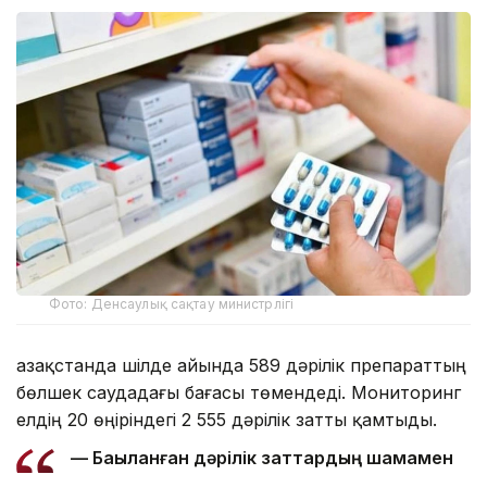
Фото: Денсаулық сақтау министрлігі
Қазақстанда шілде айында 589 дәрілік препараттың
бөлшек саудадағы бағасы төмендеді. Мониторинг
елдің 20 өңіріндегі 2 555 дәрілік затты қамтыды.
— Бақыланған дәрілік заттардың шамамен
жартысының — 1 267 препараттың бағасы