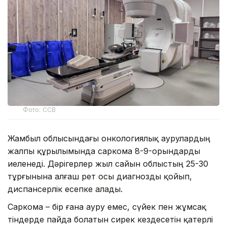
Фото: ССВ
Жамбыл облысындағы онкологиялық аурулардың
жалпы құрылымында саркома 8-9-орындарды
иеленеді. Дәрігерлер жыл сайын облыстың 25-30
тұрғынына алғаш рет осы диагнозды қойып,
диспансерлік есепке алады.
Саркома – бір ғана ауру емес, сүйек пен жұмсақ
тіндерде пайда болатын сирек кездесетін қатерлі