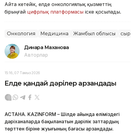
Айта кетейік, елде онкологиялық қызметтің
бірыңғай
цифрлық платформасы
іске қосылады.
Онкология
Медицина
Жамбыл облысы
сырқ
Динара Маханова
Авторлар
15:16, 07 Тамыз 2026
Елде қандай дәрілер арзандады
АСТАНА. KAZINFORM – Шілде айында еліміздегі
дәріханаларда бақыланатын дәрілік заттардың
төрттен біріне жуығының бағасы арзандады.