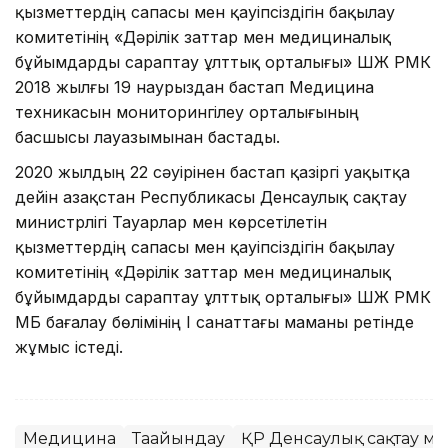
қызметтердің сапасы мен қауіпсіздігін бақылау
комитетінің «Дәрілік заттар мен медициналық
бұйымдарды сараптау ұлттық орталығы» ШЖҚ РМК
2018 жылғы 19 наурыздан бастап Медицина
техникасын мониторингілеу орталығының
басшысы лауазымынан бастады.
2020 жылдың 22 сәуірінен бастап қазіргі уақытқа
дейін Қазақстан Республикасы Денсаулық сақтау
министрлігі Тауарлар мен көрсетілетін
қызметтердің сапасы мен қауіпсіздігін бақылау
комитетінің «Дәрілік заттар мен медициналық
бұйымдарды сараптау ұлттық орталығы» ШЖҚ РМК
МБ бағалау бөлімінің І санаттағы маманы ретінде
жұмыс істеді.
Медицина
Тағайындау
ҚР Денсаулық сақтау ми