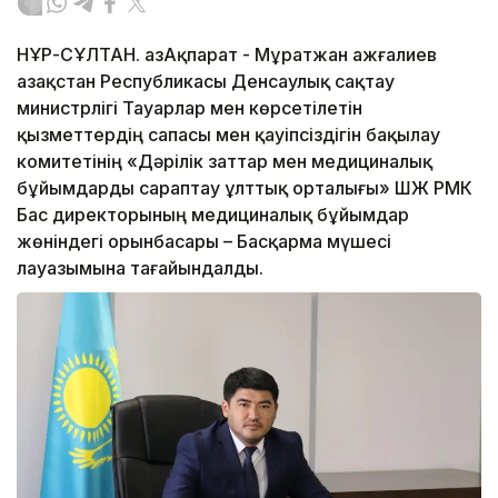
НҰР-СҰЛТАН. ҚазАқпарат - Мұратжан Қажғалиев
Қазақстан Республикасы Денсаулық сақтау
министрлігі Тауарлар мен көрсетілетін
қызметтердің сапасы мен қауіпсіздігін бақылау
комитетінің «Дәрілік заттар мен медициналық
бұйымдарды сараптау ұлттық орталығы» ШЖҚ РМК
Бас директорының медициналық бұйымдар
жөніндегі орынбасары – Басқарма мүшесі
лауазымына тағайындалды.