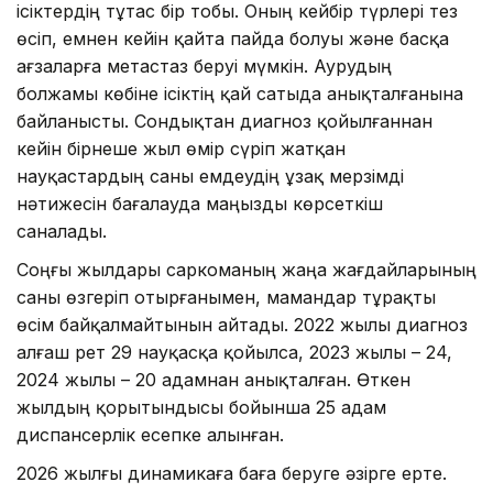
ісіктердің тұтас бір тобы. Оның кейбір түрлері тез
өсіп, емнен кейін қайта пайда болуы және басқа
ағзаларға метастаз беруі мүмкін. Аурудың
болжамы көбіне ісіктің қай сатыда анықталғанына
байланысты. Сондықтан диагноз қойылғаннан
кейін бірнеше жыл өмір сүріп жатқан
науқастардың саны емдеудің ұзақ мерзімді
нәтижесін бағалауда маңызды көрсеткіш
саналады.
Соңғы жылдары саркоманың жаңа жағдайларының
саны өзгеріп отырғанымен, мамандар тұрақты
өсім байқалмайтынын айтады. 2022 жылы диагноз
алғаш рет 29 науқасқа қойылса, 2023 жылы – 24,
2024 жылы – 20 адамнан анықталған. Өткен
жылдың қорытындысы бойынша 25 адам
диспансерлік есепке алынған.
2026 жылғы динамикаға баға беруге әзірге ерте.