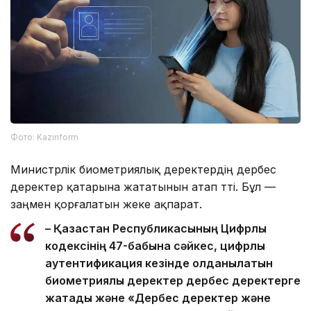
Фото: Kazinform
Министрлік биометриялық деректердің дербес
деректер қатарына жататынын атап өтті. Бұл —
заңмен қорғалатын жеке ақпарат.
– Қазақстан Республикасының Цифрлық
кодексінің 47-бабына сәйкес, цифрлық
аутентификация кезінде қолданылатын
биометриялық деректер дербес деректерге
жатады және «Дербес деректер және