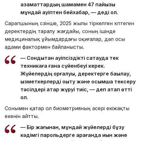
азаматтардың шамамен 47 пайызы
мұндай қауіптен бейхабар, — деді ол.
Сарапшының сөзінше, 2025 жылы тіркелген көптеген
деректердің таралу жағдайы, соның ішінде
медициналық ұйымдардағы оқиғалар, дәл осы
адами фактормен байланысты.
— Сондықтан қауіпсіздікті сақтауда тек
техникаға ғана сүйенбеуі керек.
Жүйелердің қорғалуы, деректерге бақылау,
қызметкерлерді оқыту және қосымша тексеру
тәсілдері қатар жүруі тиіс, — деп атап өтті
ол.
Сонымен қатар ол биометрияның әсері екіжақты
екенін айтты.
— Бір жағынан, мұндай жүйелерді бұзу
кәдімгі парольдерге қарағанда қиын және