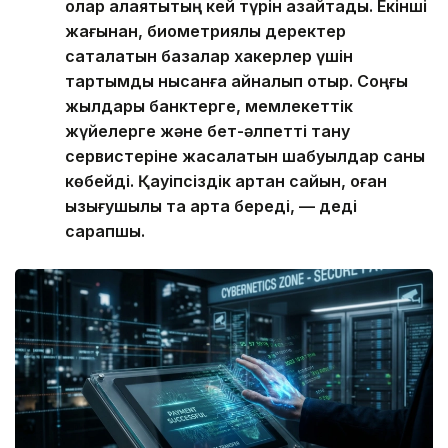
олар алаяқтықтың кей түрін азайтады. Екінші
жағынан, биометриялық деректер
сақталатын базалар хакерлер үшін
тартымды нысанға айналып отыр. Соңғы
жылдары банктерге, мемлекеттік
жүйелерге және бет-әлпетті тану
сервистеріне жасалатын шабуылдар саны
көбейді. Қауіпсіздік артқан сайын, оған
қызығушылық та арта береді, — деді
сарапшы.