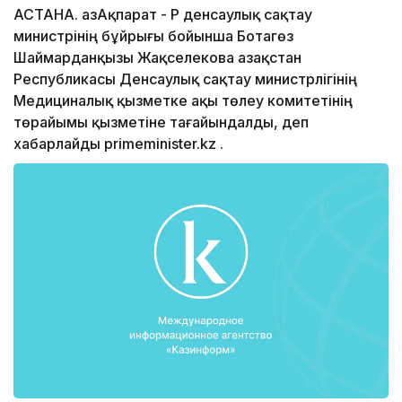
АСТАНА. ҚазАқпарат - ҚР денсаулық сақтау
министрінің бұйрығы бойынша Ботагөз
Шаймарданқызы Жақселекова Қазақстан
Республикасы Денсаулық сақтау министрлігінің
Медициналық қызметке ақы төлеу комитетінің
төрайымы қызметіне тағайындалды, деп
хабарлайды primeminister.kz .