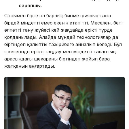
сарапшы.
Сонымен бірге ол барлық биометриялық тәсіл
бірдей міндетті емес екенін атап өтті. Мәселен, бет-
әлпетті тану жүйесі кей жағдайда ерікті түрде
қолданылады. Алайда мұндай технологиялар да
біртіндеп қалыпты тәжірибеге айналып келеді. Бұл
өз кезегінде ерікті таңдау мен міндетті талаптың
арасындағы шекараны біртіндеп жойып бара
жатқанын аңғартады.