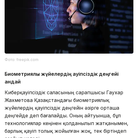
Фото: freepik.com
Биометриялық жүйелердің қауіпсіздік деңгейі
қандай
Киберқауіпсіздік саласының сарапшысы Гаухар
Жахметова Қазақстандағы биометриялық
жүйелердің қауіпсіздік деңгейін әзірге орташа
деңгейде деп бағалайды. Оның айтуынша, бұл
технологиялар кеңінен қолданылып жатқанымен,
барлық қауіп толық жойылған жоқ, тек біртіндеп