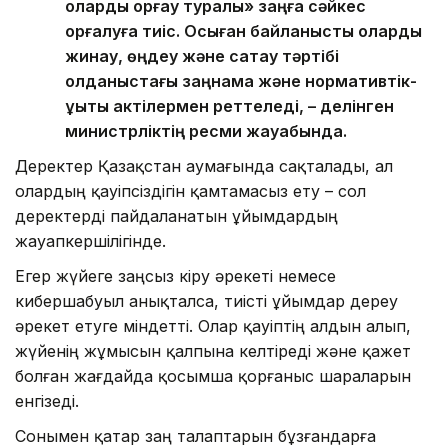
оларды қорғау туралы» заңға сәйкес
қорғалуға тиіс. Осыған байланысты оларды
жинау, өңдеу және сақтау тәртібі
қолданыстағы заңнама және нормативтік-
құқықтық актілермен реттеледі, – делінген
министрліктің ресми жауабында.
Деректер Қазақстан аумағында сақталады, ал
олардың қауіпсіздігін қамтамасыз ету – сол
деректерді пайдаланатын ұйымдардың
жауапкершілігінде.
Егер жүйеге заңсыз кіру әрекеті немесе
кибершабуыл анықталса, тиісті ұйымдар дереу
әрекет етуге міндетті. Олар қауіптің алдын алып,
жүйенің жұмысын қалпына келтіреді және қажет
болған жағдайда қосымша қорғаныс шараларын
енгізеді.
Сонымен қатар заң талаптарын бұзғандарға