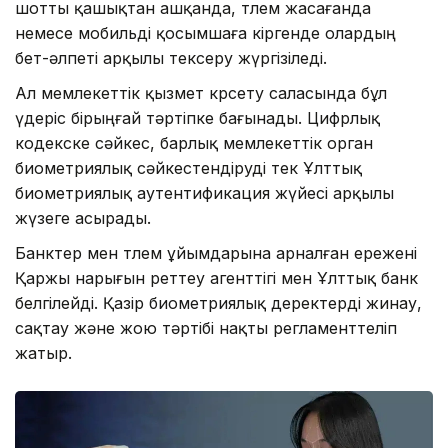
шотты қашықтан ашқанда, төлем жасағанда
немесе мобильді қосымшаға кіргенде олардың
бет-әлпеті арқылы тексеру жүргізіледі.
Ал мемлекеттік қызмет көрсету саласында бұл
үдеріс бірыңғай тәртіпке бағынады. Цифрлық
кодекске сәйкес, барлық мемлекеттік орган
биометриялық сәйкестендіруді тек Ұлттық
биометриялық аутентификация жүйесі арқылы
жүзеге асырады.
Банктер мен төлем ұйымдарына арналған ережені
Қаржы нарығын реттеу агенттігі мен Ұлттық банк
белгілейді. Қазір биометриялық деректерді жинау,
сақтау және жою тәртібі нақты регламенттеліп
жатыр.