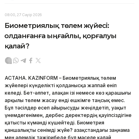
08:00, 27 Сәуір 2026
Биометриялық төлем жүйесі:
Қолданғанға ыңғайлы, қорғалуы
қалай?
АСТАНА. KAZINFORM – Биометриялық төлем
жүйелері күнделікті қолданысқа жаппай еніп
келеді. Бет-әлпет, алақан ізі немесе көз қарашығы
арқылы төлем жасау енді ешкімге таңсық емес.
Бұл тәсілдер есеп айырысуды жеңілдетіп, уақыт
үнемдегенімен, дербес деректердің қауіпсіздігіне
қатысты күмәнді күшейтеді. Биометрия
қаншалықты сенімді жүйе? Қазақстандағы заңнама
мен әлемдік тәжірибеде бұл мәселе қалай