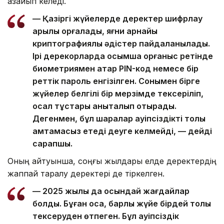
азайып келеді.
— Қазіргі жүйелерде деректер шифрлау
арқылы қорғалады, яғни арнайы
криптографиялық әдістер пайдаланылады.
Ірі дерекқорларда қосымша қорғаныс ретінде
биометриямен қатар PIN-код немесе бір
реттік пароль енгізілген. Сонымен бірге
жүйелер белгілі бір мерзімде тексеріліп,
осал тұстары анықталып отырады.
Дегенмен, бұл шаралар қауіпсіздікті толық
қамтамасыз етеді деуге келмейді, — дейді
сарапшы.
Оның айтуынша, соңғы жылдары елде деректердің
жаппай таралу деректері де тіркелген.
— 2025 жылы да осындай жағдайлар
болды. Бұған қоса, барлық жүйе бірдей толық
тексеруден өтпеген. Бұл қауіпсіздік