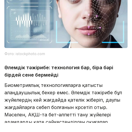
Фото: istockphoto.com
Әлемдік тәжірибе: технология бар, бірақ бәрі
бірдей сене бермейді
Биометриялық технологияларға қатысты
алаңдаушылық бекер емес. Әлемдік тәжірибе бұл
жүйелердің кей жағдайда қателік жіберіп, даулы
жағдайларға себеп болғанын көрсетіп отыр.
Мәселен, АҚШ-та бет-әлпетті тану жүйелері
адамдарды қате сәйкестендірген оқиғалар
тіркелген. Соның салдарынан тергеу барысында