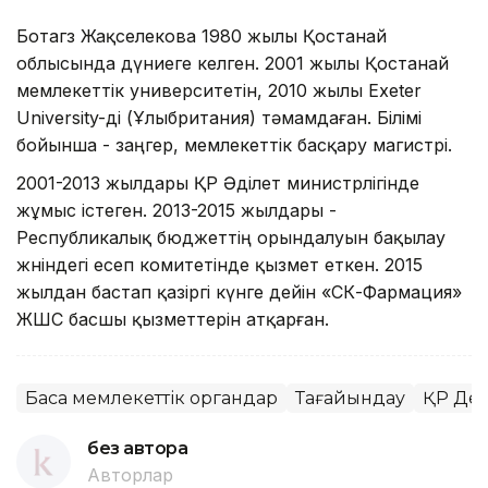
Ботагөз Жақселекова 1980 жылы Қостанай
облысында дүниеге келген. 2001 жылы Қостанай
мемлекеттік университетін, 2010 жылы Exeter
University-ді (Ұлыбритания) тәмамдаған. Білімі
бойынша - заңгер, мемлекеттік басқару магистрі.
2001-2013 жылдары ҚР Әділет министрлігінде
жұмыс істеген. 2013-2015 жылдары -
Республикалық бюджеттің орындалуын бақылау
жөніндегі есеп комитетінде қызмет еткен. 2015
жылдан бастап қазіргі күнге дейін «СК-Фармация»
ЖШС басшы қызметтерін атқарған.
Басқа мемлекеттік органдар
Тағайындау
ҚР Денс
без автора
Авторлар