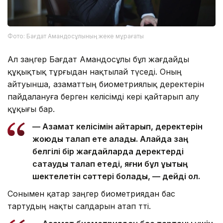
Фото: Бағдат Амандосұлының жеке мұрағаты
Ал заңгер Бағдат Амандосұлы бұл жағдайды
құқықтық тұрғыдан нақтылай түседі. Оның
айтуынша, азаматтың биометриялық деректерін
пайдалануға берген келісімді кері қайтарып алу
құқығы бар.
— Азамат келісімін қайтарып, деректерін
жоюды талап ете алады. Алайда заң
белгілі бір жағдайларда деректерді
сақтауды талап етеді, яғни бұл құқықтың
шектелетін сәттері болады, — дейді ол.
Сонымен қатар заңгер биометриядан бас
тартудың нақты салдарын атап өтті.