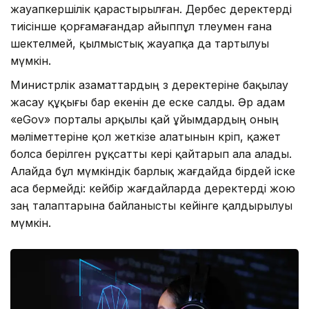
жауапкершілік қарастырылған. Дербес деректерді
тиісінше қорғамағандар айыппұл төлеумен ғана
шектелмей, қылмыстық жауапқа да тартылуы
мүмкін.
Министрлік азаматтардың өз деректеріне бақылау
жасау құқығы бар екенін де еске салды. Әр адам
«eGov» порталы арқылы қай ұйымдардың оның
мәліметтеріне қол жеткізе алатынын көріп, қажет
болса берілген рұқсатты кері қайтарып ала алады.
Алайда бұл мүмкіндік барлық жағдайда бірдей іске
аса бермейді: кейбір жағдайларда деректерді жою
заң талаптарына байланысты кейінге қалдырылуы
мүмкін.