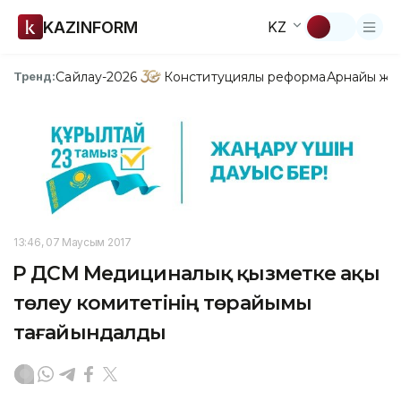
KAZINFORM
KZ
Сайлау-2026
Конституциялық реформа
Арнайы жо
Тренд:
13:46, 07 Маусым 2017
ҚР ДСМ Медициналық қызметке ақы
төлеу комитетінің төрайымы
тағайындалды