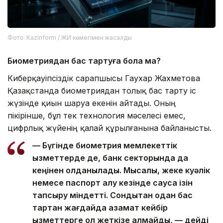
Фото: Kazinform / ЖИ көмегімен жасалды
Биометриядан бас тартуға бола ма?
Киберқауіпсіздік сарапшысы Гаухар Жахметова
Қазақстанда биометриядан толық бас тарту іс
жүзінде қиын шаруа екенін айтады. Оның
пікірінше, бұл тек технология мәселесі емес,
цифрлық жүйенің қалай құрылғанына байланысты.
— Бүгінде биометрия мемлекеттік
қызметтерде де, банк секторында да
кеңінен қолданылады. Мысалы, жеке куәлік
немесе паспорт алу кезінде саусақ ізін
тапсыру міндетті. Сондықтан одан бас
тартқан жағдайда азамат кейбір
қызметтерге қол жеткізе алмайды, — дейді