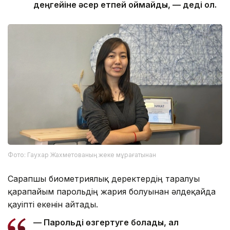
деңгейіне әсер етпей қоймайды, — деді ол.
Фото: Гаухар Жахметованың жеке мұрағатынан
Сарапшы биометриялық деректердің таралуы
қарапайым парольдің жария болуынан әлдеқайда
қауіпті екенін айтады.
— Парольді өзгертуге болады, ал