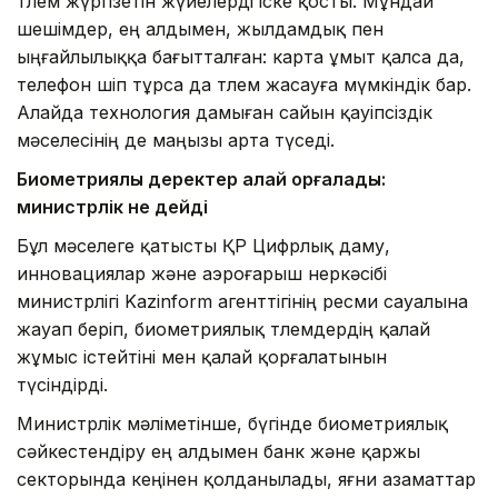
төлем жүргізетін жүйелерді іске қосты. Мұндай
шешімдер, ең алдымен, жылдамдық пен
ыңғайлылыққа бағытталған: карта ұмыт қалса да,
телефон өшіп тұрса да төлем жасауға мүмкіндік бар.
Алайда технология дамыған сайын қауіпсіздік
мәселесінің де маңызы арта түседі.
Биометриялық деректер қалай қорғалады:
министрлік не дейді
Бұл мәселеге қатысты ҚР Цифрлық даму,
инновациялар және аэроғарыш өнеркәсібі
министрлігі Kazinform агенттігінің ресми сауалына
жауап беріп, биометриялық төлемдердің қалай
жұмыс істейтіні мен қалай қорғалатынын
түсіндірді.
Министрлік мәліметінше, бүгінде биометриялық
сәйкестендіру ең алдымен банк және қаржы
секторында кеңінен қолданылады, яғни азаматтар