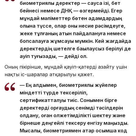
биометриялық деректер — саусақ ізі, бет
бейнесі немесе ДНҚ — өзгермейді. Егер
мұндай мәліметтер бөтен адамдардың
қолына түссе, олар оны несие рәсімдеуге,
жеке тұлғаның атын пайдалануға немесе
бопсалауға жұмсауы мүмкін. Кей жағдайда
деректердің шетелге бақылаусыз берілуі де
қауіп туғызады, — дейді ол.
Оның пікірінше, мұндай қауіп-қатерді азайту үшін
нақты іс-шаралар атқарылуы қажет.
— Ең алдымен, биометриялық жүйелер
міндетті түрде тексеріліп,
сертификатталуы тиіс. Сонымен бірге
деректерді қорғаудың сенімді тәсілдерін
қолдану, оған қолжетімділікті шектеу және
бірнеше деңгейлі тексеру енгізу маңызды.
Мысалы, биометриямен қатар қосымша код