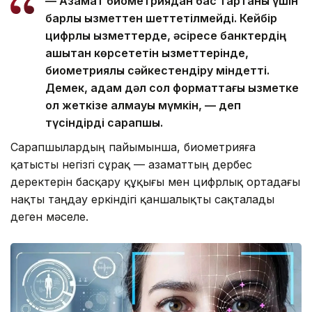
— Азамат биометриядан бас тартқаны үшін
барлық қызметтен шеттетілмейді. Кейбір
цифрлық қызметтерде, әсіресе банктердің
қашықтан көрсететін қызметтерінде,
биометриялық сәйкестендіру міндетті.
Демек, адам дәл сол форматтағы қызметке
қол жеткізе алмауы мүмкін, — деп
түсіндірді сарапшы.
Сарапшылардың пайымынша, биометрияға
қатысты негізгі сұрақ — азаматтың дербес
деректерін басқару құқығы мен цифрлық ортадағы
нақты таңдау еркіндігі қаншалықты сақталады
деген мәселе.