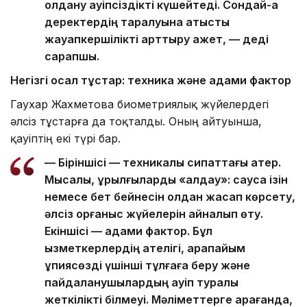
қолдану қауіпсіздікті күшейтеді. Сондай-ақ
деректердің таралуына қатысты
жауапкершілікті арттыру қажет, — деді
сарапшы.
Негізгі осал тұстар: техника және адами фактор
Гаухар Жахметова биометриялық жүйелердегі
әлсіз тұстарға да тоқталды. Оның айтуынша,
қауіптің екі түрі бар.
— Біріншісі — техникалық сипаттағы қатер.
Мысалы, құрылғыларды «алдау»: саусақ ізін
немесе бет бейнесін қолдан жасап көрсету,
әлсіз қорғаныс жүйелерін айналып өту.
Екіншісі — адами фактор. Бұл
қызметкерлердің қателігі, қарапайым
құпиясөзді үшінші тұлғаға беру және
пайдаланушылардың қауіп туралы
жеткілікті білмеуі. Мәліметтерге қарағанда,