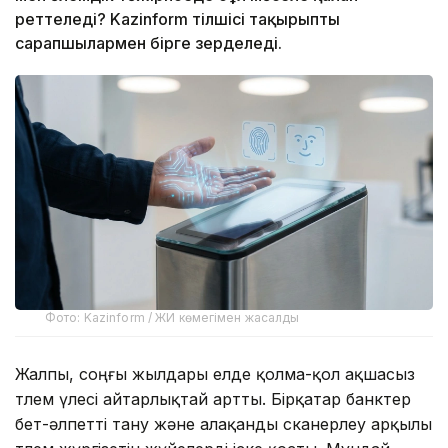
реттеледі? Kazinform тілшісі тақырыпты
сарапшылармен бірге зерделеді.
Фото: Kazinform / ЖИ көмегімен жасалды
Жалпы, соңғы жылдары елде қолма-қол ақшасыз
төлем үлесі айтарлықтай артты. Бірқатар банктер
бет-әлпетті тану және алақанды сканерлеу арқылы