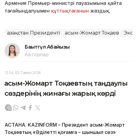
Армения Премьер-министрі лауазымына қайта
тағайындалуымен
құттықтағанын
жаздық.
Қазақстан Президенті
Қасым-Жомарт Тоқаев
Экон
Бақытгүл Абайқызы
Авторлар
12:24, 05 Тамыз 2026
Қасым-Жомарт Тоқаевтың таңдаулы
сөздерінің жинағы жарық көрді
АСТАНА. KAZINFORM – Президент Қасым-Жомарт
Тоқаевтың «Әділетті қоғамға – шыншыл сөз»