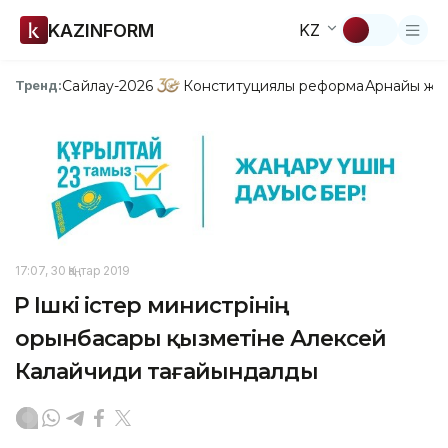
KAZINFORM
KZ
Сайлау-2026
Конституциялық реформа
Арнайы жо
Тренд:
17:07, 30 Қаңтар 2019
ҚР Ішкі істер министрінің
орынбасары қызметіне Алексей
Калайчиди тағайындалды