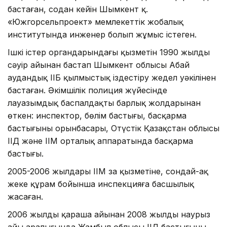
бастаған, содан кейін Шымкент қ.
«Южгорсельпроект» мемлекеттік жобалық
институтында инженер болып жұмыс істеген.
Ішкі істер органдарындағы қызметін 1990 жылдың
сәуір айынан бастап Шымкент облысы Абай
аудандық ІІБ қылмыстық іздестіру жедел уәкілінен
бастаған. Әкімшілік полиция жүйесінде
лауазымдық баспалдақтың барлық жолдарынан
өткен: инспектор, бөлім бастығы, басқарма
бастығының орынбасары, Оңтүстік Қазақстан облысы
ІІД және ІІМ орталық аппаратында басқарма
бастығы.
2005-2006 жылдары ІІМ заң қызметіне, сондай-ақ
жеке құрам бойынша инспекцияға басшылық
жасаған.
2006 жылдың қараша айынан 2008 жылдың наурыз
айы аралығында Жамбыл облысы ІІД бастығының