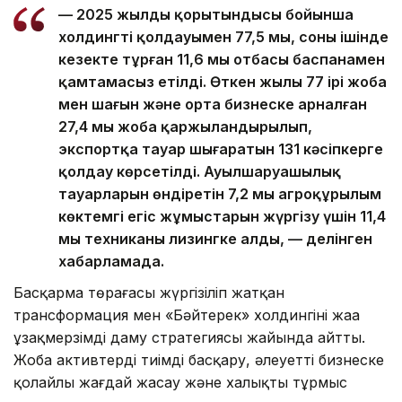
— 2025 жылдың қорытындысы бойынша
холдингтің қолдауымен 77,5 мың, соның ішінде
кезекте тұрған 11,6 мың отбасы баспанамен
қамтамасыз етілді. Өткен жылы 77 ірі жоба
мен шағын және орта бизнеске арналған
27,4 мың жоба қаржыландырылып,
экспортқа тауар шығаратын 131 кәсіпкерге
қолдау көрсетілді. Ауылшаруашылық
тауарларын өндіретін 7,2 мың агроқұрылым
көктемгі егіс жұмыстарын жүргізу үшін 11,4
мың техниканы лизингке алды, — делінген
хабарламада.
Басқарма төрағасы жүргізіліп жатқан
трансформация мен «Бәйтерек» холдингінің жаңа
ұзақмерзімді даму стратегиясы жайында айтты.
Жоба активтерді тиімді басқару, әлеуетті бизнеске
қолайлы жағдай жасау және халықтың тұрмыс