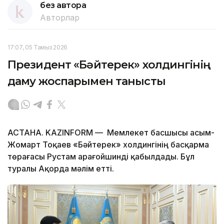
без автора
Авторлар
17:07, 05 Тамыз 2026
Президент «Бәйтерек» холдингінің
даму жоспарымен танысты
АСТАНА. KAZINFORM — Мемлекет басшысы Қасым-
Жомарт Тоқаев «Бәйтерек» холдингінің басқарма
төрағасы Рустам Қарағойшинді қабылдады. Бұл
туралы Ақорда мәлім етті.