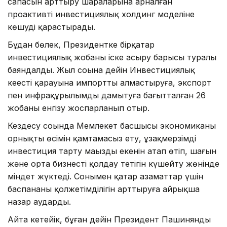
сапасын арттыру шараларына арналған
проактивті инвестициялық холдинг моделіне
көшуді қарастырады.
Бұдан бөлек, Президентке бірқатар
инвестициялық жобаны іске асыру барысы туралы
баяндалды. Жыл соңына дейін Инвестициялық
кеңестің қарауына импортты алмастыруға, экспорт
пен инфрақұрылымды дамытуға бағытталған 26
жобаны енгізу жоспарланып отыр.
Кездесу соңында Мемлекет басшысы экономиканың
орнықты өсімін қамтамасыз ету, ұзақмерзімді
инвестиция тарту маңызды екенін атап өтіп, шағын
және орта бизнесті қолдау тетігін күшейту жөнінде
міндет жүктеді. Сонымен қатар азаматтар үшін
баспананың қолжетімділігін арттыруға айрықша
назар аударды.
Айта кетейік, бұған дейін Президент Пашинянды