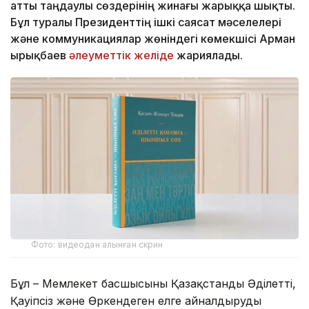
атты таңдаулы сөздерінің жинағы жарыққа шықты.
Бұл туралы Президенттің ішкі саясат мәселелері
және коммуникациялар жөніндегі көмекшісі Арман
Қырықбаев
әлеуметтік желіде
жариялады.
Фото: видеодан алынған скрин
Бұл – Мемлекет басшысының Қазақстанды Әділетті,
Қауіпсіз және Өркендеген елге айналдыруды