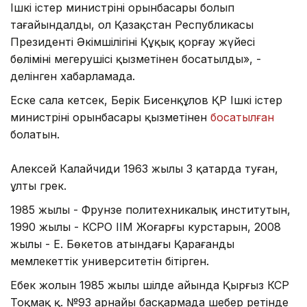
Ішкі істер министрінің орынбасары болып
тағайындалды, ол Қазақстан Республикасы
Президенті Әкімшілігінің Құқық қорғау жүйесі
бөлімінің меңгерушісі қызметінен босатылды», -
делінген хабарламада.
Еске сала кетсек, Берік Бисенқұлов ҚР Ішкі істер
министрінің орынбасары қызметінен
босатылған
болатын.
Алексей Калайчиди 1963 жылы 3 қаңтарда туған,
ұлты грек.
1985 жылы - Фрунзе политехникалық институтын,
1990 жылы - КСРО ІІМ Жоғарғы курстарын, 2008
жылы - Е. Бөкетов атындағы Қарағанды
мемлекеттік университетін бітірген.
Еңбек жолын 1985 жылы шілде айында Қырғыз КСР
Тоқмақ қ. №93 арнайы басқармада шебер ретінде