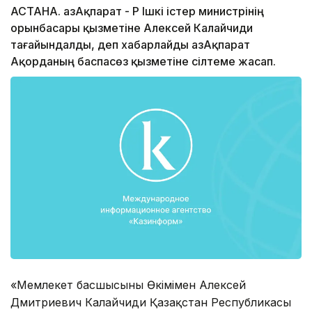
АСТАНА. ҚазАқпарат - ҚР Ішкі істер министрінің
орынбасары қызметіне Алексей Калайчиди
тағайындалды, деп хабарлайды ҚазАқпарат
Ақорданың баспасөз қызметіне сілтеме жасап.
«Мемлекет басшысының Өкімімен Алексей
Дмитриевич Калайчиди Қазақстан Республикасы