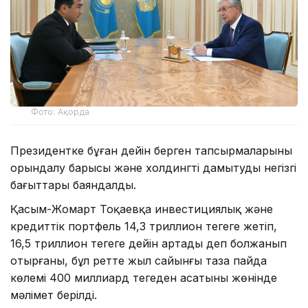
Фото: Ақорда
Президентке бұған дейін берген тапсырмаларының
орындалу барысы және холдингті дамытудың негізгі
бағыттары баяндалды.
Қасым-Жомарт Тоқаевқа инвестициялық және
кредиттік портфель 14,3 триллион теңгеге жетіп,
16,5 триллион теңгеге дейін артады деп болжанып
отырғаны, бұл ретте жыл сайынғы таза пайда
көлемі 400 миллиард теңгеден асатыны жөнінде
мәлімет берілді.