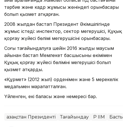
тәрбие және кадр жұмысы жөніндегі орынбасары
болып қызмет атқарған.
2008 жылдан бастап Президент Әкімшілігінде
жұмыс істеді: инспектор, сектор меңгерушісі, Құқық
қорғау жүйесі бөлімі меңгерушісінің орынбасары.
Соңғы тағайындалуға шейін 2016 жылдың маусым
айынан бастап Мемлекет басшысының өкімімен
Құқық қорғау жүйесі бөлімінің меңгерушісі болып
қызмет атқарды.
«Құрмет» (2012 жыл) орденімен және 5 мерекелік
медальмен марапатталған.
Үйленген, екі баласы және немересі бар.
Қазақстан Президенті
Тағайындау
ҚР ІІМ
Басты 