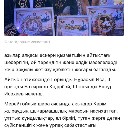
Фото: Қорғаныс министрлігі
Қазылар алқасы әскери қызметшінің айтыстағы
шеберлігін, ой тереңдігін және елдік мәселелерді
жыр арқылы жеткізу қабілетін жоғары бағалады.
Айтыс нәтижесінде І орынды Нұрасыл Иса, ІІ
орынды Батыржан Кәдірбай, ІІІ орынды Ернұр
Исахаев иеленді.
Мерейтойлық шара аясында ақындар Кәрім
жыраудың шығармашылық мұрасын насихаттап,
ұлттық құндылықтар, ел бірлігі, туған жерге деген
сүйіспеншілік және ұрпақ сабақтастығы