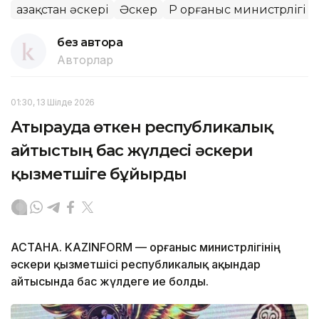
Қазақстан әскері
Әскер
ҚР Қорғаныс министрлігі
без автора
Авторлар
01:30, 13 Шілде 2026
Атырауда өткен республикалық
айтыстың бас жүлдесі әскери
қызметшіге бұйырды
АСТАНА. KAZINFORM — Қорғаныс министрлігінің
әскери қызметшісі республикалық ақындар
айтысында бас жүлдеге ие болды.