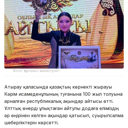
Фото: Қорғаныс министрлігі
Атырау қаласында қазақтың көрнекті жырауы
Кәрім Қисамеденұлының туғанына 100 жыл толуына
арналған республикалық ақындар айтысы өтті.
Ұлттық өнерді ұлықтаған айтулы додаға еліміздің
әр өңірінен келген ақындар қатысып, суырыпсалма
шеберліктерін көрсетті.