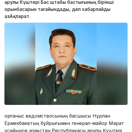
Қарулы Күштері Бас штабы бастығының бірінші
орынбасарын тағайындады, деп хабарлайды
ҚазАқпарат.
Қорғаныс ведомствосының басшысы Нұрлан
Ермекбаевтың бұйрығымен генерал-майор Марат
Құсайынов Қазақстан Республикасы Қарулы Күштері