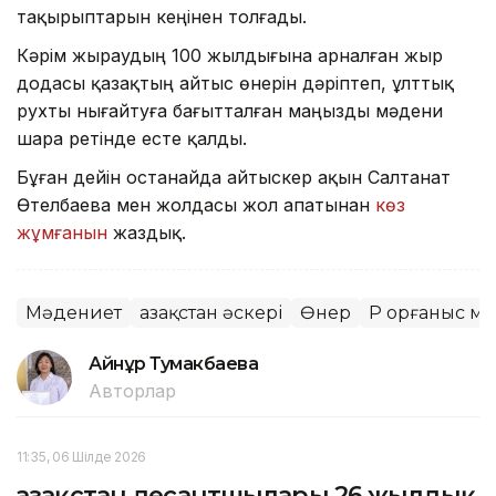
тақырыптарын кеңінен толғады.
Кәрім жыраудың 100 жылдығына арналған жыр
додасы қазақтың айтыс өнерін дәріптеп, ұлттық
рухты нығайтуға бағытталған маңызды мәдени
шара ретінде есте қалды.
Бұған дейін Қостанайда айтыскер ақын Салтанат
Өтелбаева мен жолдасы жол апатынан
көз
жұмғанын
жаздық.
Мәдениет
Қазақстан әскері
Өнер
ҚР Қорғаныс м
Айнұр Тумакбаева
Авторлар
11:35, 06 Шілде 2026
Қазақстан десантшылары 26 жылдық