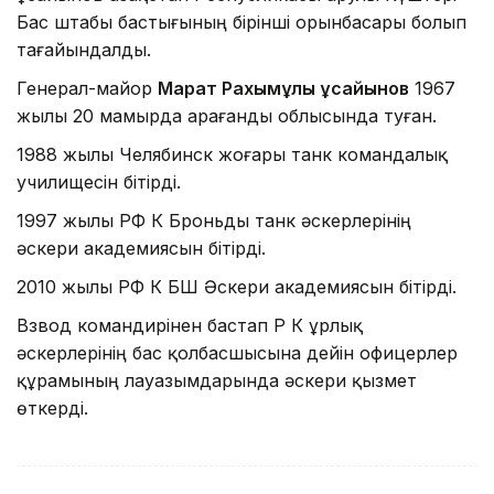
Бас штабы бастығының бірінші орынбасары болып
тағайындалды.
Генерал-майор
Марат Рахымұлы Құсайынов
1967
жылы 20 мамырда Қарағанды облысында туған.
1988 жылы Челябинск жоғары танк командалық
училищесін бітірді.
1997 жылы РФ ҚК Броньды танк әскерлерінің
әскери академиясын бітірді.
2010 жылы РФ ҚК БШ Әскери академиясын бітірді.
Взвод командирінен бастап ҚР ҚК Құрлық
әскерлерінің бас қолбасшысына дейін офицерлер
құрамының лауазымдарында әскери қызмет
өткерді.