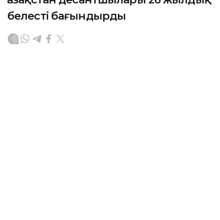
белесті бағындырды
АСТАНА. KAZINFORM — 6 шілде — Десанттық-
шабуылдау әскерлерінің құрылған күні. Биыл
десантшылар 26 жылдық белестерін атап өтіп
жатыр, деп хабарлайды Қорғаныс министрлігінің
баспасөз қызметі.