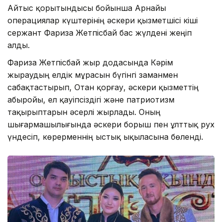
Айтыс қорытындысы бойынша Арнайы
операциялар күштерінің әскери қызметшісі кіші
сержант Фариза Жетпісбай бас жүлдені жеңіп
алды.
Фариза Жетпісбай жыр додасында Кәрім
жыраудың елдік мұрасын бүгінгі заманмен
сабақтастырып, Отан қорғау, әскери қызметтің
абыройы, ел қауіпсіздігі және патриотизм
тақырыптарын әсерлі жырлады. Оның
шығармашылығында әскери борыш пен ұлттық рух
үндесіп, көрерменнің ыстық ықыласына бөленді.