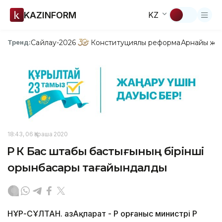
KAZINFORM
KZ
Сайлау-2026
Конституциялық реформа
Арнайы жо
Тренд:
18:43, 06 Қараша 2020
ҚР ҚК Бас штабы бастығының бірінші
орынбасары тағайындалды
НҰР-СҰЛТАН. ҚазАқпарат - ҚР Қорғаныс министрі ҚР