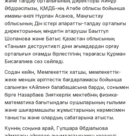
және талдау орталығының директоры Айнұр
Әбдірәсілқызы, ҚМДБ-нің Ақтөбе облысы бойынша
имамы-өкілі Нұрлан Асанов, Маңғыстау
облысының Дін істері ақпараттық-талдау орталығы
директорының міндетін атқарушы Бақытгүл
Шопанова және Батыс Қазақстан облысының
«Таным» деструктивті діни ағымдардан қорғау
орталығы» қоғамдық бірлестігінің төрағасы Құрман
Бисағалиев сөз сөйледі.
Содан кейін, Мемлекеттік хатшы, мемлекеттік-
жеке меншік әріптестік бағдарламасы бойынша
салынған «Айлин» балабақшасына барды, сонымен
бірге Назарбаев Зияткерлік мектебінің физика-
математика бағытындағы оқушыларының ғылыми
және шығармашылық жұмыстарының көрмесімен
танысты және олардың сабақтарына қатысты.
Күннің соңына қарай, Гүлшара Әбдіқалықова
аймақтағы әйелдер қауымдастығымен кездесті.