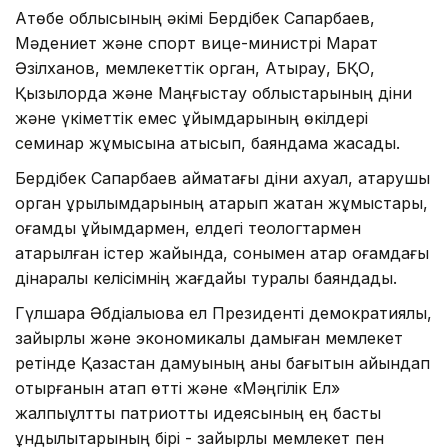
Ақтөбе облысының әкімі Бердібек Сапарбаев,
Мәдениет және спорт вице-министрі Марат
Әзілханов, мемлекеттік орган, Атырау, БҚО,
Қызылорда және Маңғыстау облыстарының діни
және үкіметтік емес ұйымдарының өкілдері
семинар жұмысына қатысып, баяндама жасады.
Бердібек Сапарбаев аймақтағы діни ахуал, атқарушы
орган құрылымдарының атқарып жатқан жұмыстары,
қоғамдық ұйымдармен, елдегі теологтармен
атқарылған істер жайында, сонымен қатар қоғамдағы
дінаралық келісімнің жағдайы туралы баяндады.
Гүлшара Әбдіқалықова ел Президенті демократиялық,
зайырлы және экономикалық дамыған мемлекет
ретінде Қазақстан дамуының анық бағытын айқындап
отырғанын атап өтті және «Мәңгілік Ел»
жалпыұлттық патриоттық идеясының ең басты
құндылықтарының бірі - зайырлы мемлекет пен