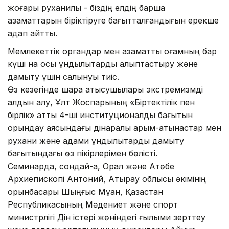
жоғары руханилық - біздің елдің барша
азаматтарын біріктіруге бағытталғандығын ерекше
қадап айтты.
Мемлекеттік органдар мен азаматтық қоғамның бар
күші нақ осы құндылықтарды қалыптастыру және
дамыту үшін салынуы тиіс.
Өз кезегінде шара қатысушылары экстремизмді
алдын алу, Ұлт Жоспарының «Біртектілік пен
бірлік» атты 4-ші институционалды бағытын
орындау аясындағы дінаралық қарым-қатынастар мен
рухани және адами құндылықтарды дамыту
бағытындағы өз пікірлерімен бөлісті.
Семинарда, сондай-ақ, Орал және Ақтөбе
Архиепископі Антоний, Атырау облысы әкімінің
орынбасары Шыңғыс Мұқан, Қазақстан
Республикасының Мәдениет және спорт
министрлігі Дін істері жөніндегі ғылыми зерттеу