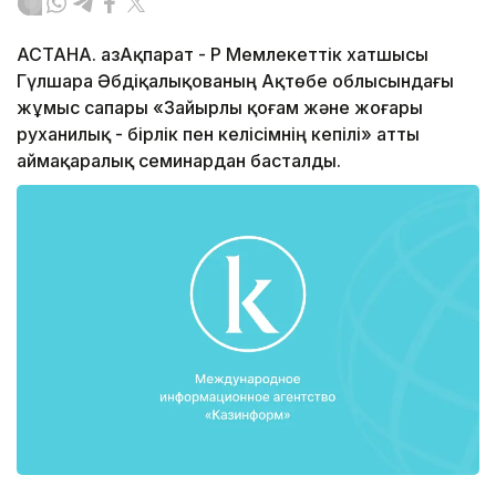
АСТАНА. ҚазАқпарат - ҚР Мемлекеттік хатшысы
Гүлшара Әбдіқалықованың Ақтөбе облысындағы
жұмыс сапары «Зайырлы қоғам және жоғары
руханилық - бірлік пен келісімнің кепілі» атты
аймақаралық семинардан басталды.