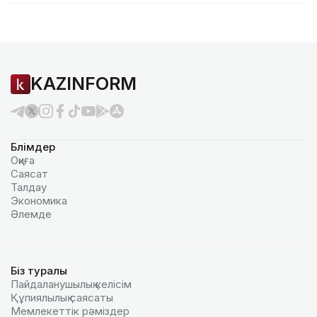
KAZINFORM
Бөлімдер
Оқиға
Саясат
Талдау
Экономика
Әлемде
Біз туралы
Пайдаланушылық келiciм
Құпиялылық саясаты
Мемлекеттік рәміздер