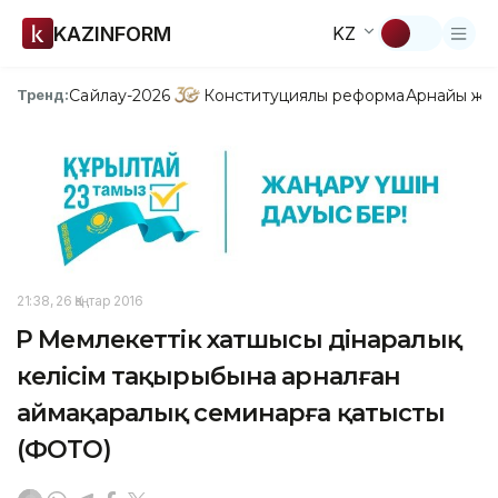
KAZINFORM
KZ
Сайлау-2026
Конституциялық реформа
Арнайы жо
Тренд:
21:38, 26 Қаңтар 2016
ҚР Мемлекеттік хатшысы дінаралық
келісім тақырыбына арналған
аймақаралық семинарға қатысты
(ФОТО)