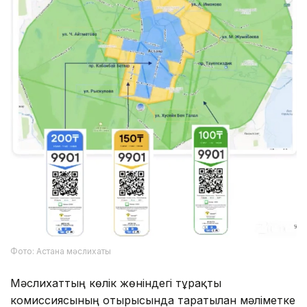
Фото: Астана мәслихаты
Мәслихаттың көлік жөніндегі тұрақты
комиссиясының отырысында таратылған мәліметке