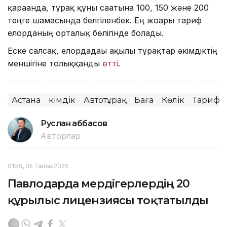
қарағанда, тұрақ құны сағатына 100, 150 және 200
теңге шамасында белгіленбек. Ең жоғары тариф
елорданың орталық бөлігінде болады.
Еске салсақ, елордадағы ақылы тұрақтар әкімдіктің
меншігіне толыққанды
өтті
.
Астана
Әкімдік
Автотұрақ
Баға
Көлік
Тариф
Руслан Ғаббасов
Авторлар
01:59, 05 Тамыз 2026
Павлодарда мердігерлердің 20
құрылыс лицензиясы тоқтатылды