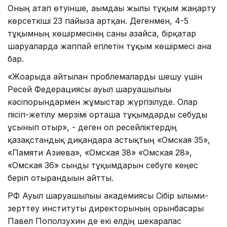
Оның атап өтуінше, ағымдағы жылы тұқым жаңарту
көрсеткіші 23 пайызға артқан. Дегенмен, 4-5
тұқымның көшірмесінің саны азайса, бірқатар
шаруаларда жаппай егілетін тұқым көшірмесі ғана
бар.
«Жоғарыда айтылған проблемаларды шешу үшін
Ресей Федерациясы ауыл шаруашылығы
кәсіпорындармен жұмыстар жүргізілуде. Олар
пісіп-жетілу мерзімі орташа тұқымдарды себуды
ұсынып отыр», - деген ол ресейліктердің
қазақстандық диқандарға астықтың «Омская 35»,
«Памяти Азиева», «Омская 38» «Омская 28»,
«Омская 36» сынды тұқымдарын себуге кеңес
беріп отырғандығын айтты.
РФ Ауыл шаруашылығы академиясы Сібір ғылыми-
зерттеу институты директорының орынбасары
Павел Поползухин де екі елдің шекаралас