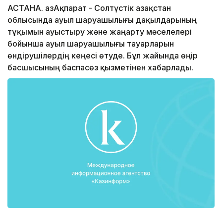
АСТАНА. ҚазАқпарат - Солтүстік Қазақстан
облысында ауыл шаруашылығы дақылдарының
тұқымын ауыстыру және жаңарту мәселелері
бойынша ауыл шаруашылығы тауарларын
өндірушілердің кеңесі өтуде. Бұл жайында өңір
басшысының баспасөз қызметінен хабарлады.