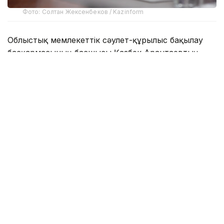
Фото: Солтан Жексенбеков / Kazinform
Облыстық мемлекеттік сәулет-құрылыс бақылау
басқармасының басшысы Қазбек Арантаевтың
хабарлауынша, ең жиі анықталған
заңбұзушылықтар қатарында құрылыс-монтаж
жұмыстарын хабарлама жібермей жүргізу,
жобалық құжаттаманың және мемлекеттік
сараптаманың оң қорытындысының болмауы,
сондай-ақ құрылыс сапасына қойылатын
талаптардың сақталмауы бар.
- Есепті кезеңде жоспардан тыс 63
тексеру жүргізіліп, нәтижесінде әкімшілік
құқық бұзушылықтар бойынша 85 хаттама
толтырылды. Салынған айыппұлдардың
жалпы сомасы - 36,6 млн теңге. Сот
шешімімен Павлодар қаласында өз