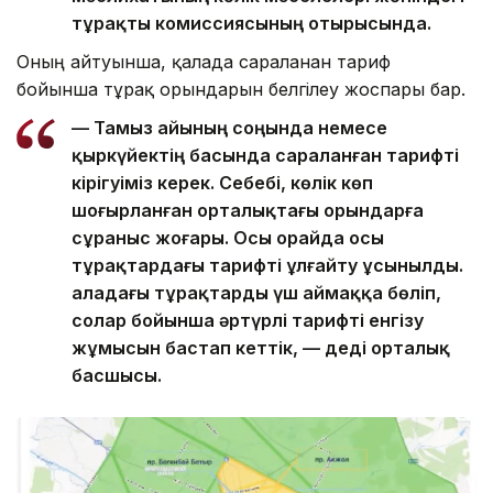
тұрақты комиссиясының отырысында.
Оның айтуынша, қалада сараланған тариф
бойынша тұрақ орындарын белгілеу жоспары бар.
— Тамыз айының соңында немесе
қыркүйектің басында сараланған тарифті
кірігуіміз керек. Себебі, көлік көп
шоғырланған орталықтағы орындарға
сұраныс жоғары. Осы орайда осы
тұрақтардағы тарифті ұлғайту ұсынылды.
Қаладағы тұрақтарды үш аймаққа бөліп,
солар бойынша әртүрлі тарифті енгізу
жұмысын бастап кеттік, — деді орталық
басшысы.