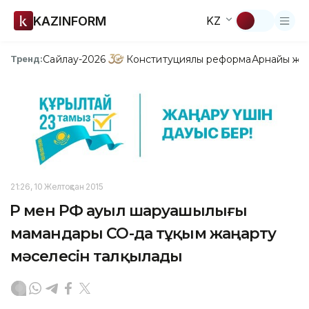
KAZINFORM
KZ
Сайлау-2026
Конституциялық реформа
Арнайы жо
Тренд:
21:26, 10 Желтоқсан 2015
ҚР мен РФ ауыл шаруашылығы
мамандары СҚО-да тұқым жаңарту
мәселесін талқылады