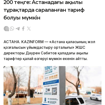
200 теңге: Астанадағы ақылы
тұрақтарда сараланған тариф
болуы мүмкін
АСТАНА. KAZINFORM — «Астана қаласының жол
қозғалысын ұйымдастыру орталығы» ЖШС
директоры Дәурен Сәбитов қаладағы ақылы
тарифтер қалай өзгеруі мүмкін екенін айтты.