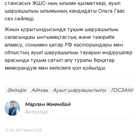
стансасы» ЖШС-ның ғылыми қызметкері, ауыл
шаруашылығы ғылымының кандидаты Ольга Гаас
сөз сөйледі.
Жиын қорытындысында тұқым шаруашылығы
саласындағы ынтымақтастық және тәжірибе
алмасу, сонымен қатар РФ кәсіпорындары мен
облыстың ауыл шаруашылығы тауарын өндірушілер
арасында тұқым сатып алу туралы бірқатар
меморандум мен келісімге қол қойылды.
Әкімдік
Аймақ
Ауыл шаруашылығы
ГОСЗАКАЗ 
Марлан Жиембай
Авторлар
17:09, 06 Тамыз 2026