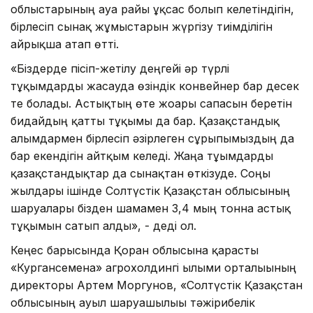
облыстарының ауа райы ұқсас болып келетіндігін,
бірлесіп сынақ жұмыстарын жүргізу тиімділігін
айрықша атап өтті.
«Біздерде пісіп-жетілу деңгейі әр түрлі
тұқымдарды жасауда өзіндік конвейнер бар десек
те болады. Астықтың өте жоғары сапасын беретін
бидайдың қатты тұқымы да бар. Қазақстандық
ғалымдармен бірлесіп әзірлеген сұрыпымыздың да
бар екендігін айтқым келеді. Жаңа тұымдарды
қазақстандықтар да сынақтан өткізуде. Соңғы
жылдары ішінде Солтүстік Қазақстан облысының
шаруалары бізден шамамен 3,4 мың тонна астық
тұқымын сатып алды», - деді ол.
Кеңес барысында Қорған облысына қарасты
«Кургансемена» агрохолдингі ғылыми орталығының
директоры Артем Моргунов, «Солтүстік Қазақстан
облысының ауыл шаруашылығы тәжірибелік