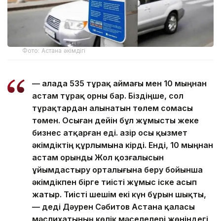
Фото: Астана әкімдігі
— Қалада 535 тұрақ аймағы мен 10 мыңнан
астам тұрақ орны бар. Біздіңше, сол
тұрақтардан алынатын төлем сомасы
төмен. Осыған дейін бұл жұмысты жеке
бизнес атқарған еді. Қазір осы қызмет
әкімдіктің құрлымына кірді. Енді, 10 мыңнан
астам орынды Жол қозғалысын
ұйымдастыру орталығына беру бойынша
әкімдікпен бірге тиісті жұмыс іске асып
жатыр. Тиісті шешім екі күн бұрын шықты,
— деді Дәурен Сәбитов Астана қаласы
мәслихатының көлік мәселелері жөніндегі