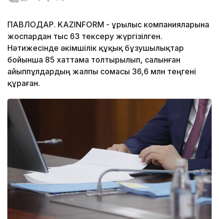
ПАВЛОДАР. KAZINFORM - Құрылыс компанияларына
жоспардан тыс 63 тексеру жүргізілген.
Нәтижесінде әкімшілік құқық бұзушылықтар
бойынша 85 хаттама толтырылып, салынған
айыппұлдардың жалпы сомасы 36,6 млн теңгені
құраған.