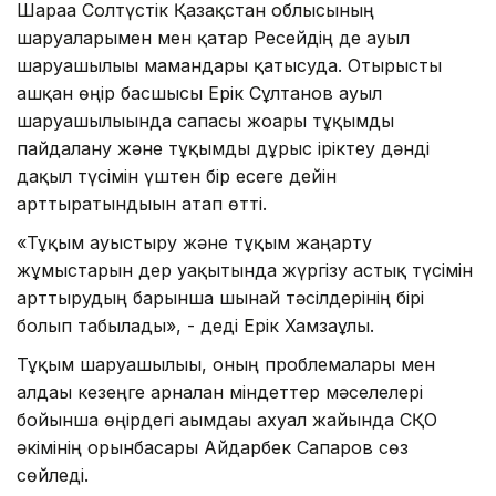
Шараға Солтүстік Қазақстан облысының
шаруаларымен мен қатар Ресейдің де ауыл
шаруашылығы мамандары қатысуда. Отырысты
ашқан өңір басшысы Ерік Сұлтанов ауыл
шаруашылығында сапасы жоғары тұқымды
пайдалану және тұқымды дұрыс іріктеу дәнді
дақыл түсімін үштен бір есеге дейін
арттыратындығын атап өтті.
«Тұқым ауыстыру және тұқым жаңарту
жұмыстарын дер уақытында жүргізу астық түсімін
арттырудың барынша шынай тәсілдерінің бірі
болып табылады», - деді Ерік Хамзаұлы.
Тұқым шаруашылығы, оның проблемалары мен
алдағы кезеңге арналған міндеттер мәселелері
бойынша өңірдегі ағымдағы ахуал жайында СҚО
әкімінің орынбасары Айдарбек Сапаров сөз
сөйледі.