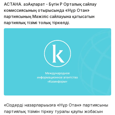
АСТАНА. ҚазАқпарат - Бүгін ҚР Орталық сайлау
комиссиясының отырысында «Нұр Отан»
партиясының Мәжіліс сайлауына қатысатын
партиялық тізімі толық тіркелді.
«Сіздердің назарларыңызға «Нұр Отан» партиясының
партиялық тізімін тіркеу туралы қаулы жобасын