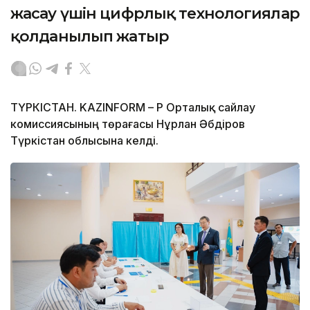
жасау үшін цифрлық технологиялар
қолданылып жатыр
ТҮРКІСТАН. KAZINFORM – ҚР Орталық сайлау
комиссиясының төрағасы Нұрлан Әбдіров
Түркістан облысына келді.