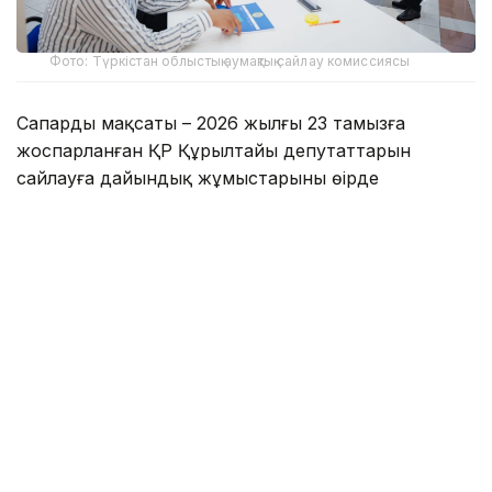
Фото: Түркістан облыстық аумақтық сайлау комиссиясы
Сапардың мақсаты – 2026 жылғы 23 тамызға
жоспарланған ҚР Құрылтайы депутаттарын
сайлауға дайындық жұмыстарының өңірде
ұйымдастырылу барысымен танысып, жергілікті
сайлау комиссияларына әдістемелік көмек
көрсету.