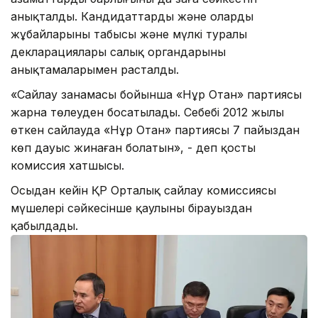
анықталды. Кандидаттардың және олардың
жұбайларының табысы және мүлкі туралы
декларациялары салық органдарының
анықтамаларымен расталды.
«Сайлау заңнамасы бойынша «Нұр Отан» партиясы
жарна төлеуден босатылады. Себебі 2012 жылы
өткен сайлауда «Нұр Отан» партиясы 7 пайыздан
көп дауыс жинаған болатын», - деп қосты
комиссия хатшысы.
Осыдан кейін ҚР Орталық сайлау комиссиясы
мүшелері сәйкесінше қаулыны бірауыздан
қабылдады.