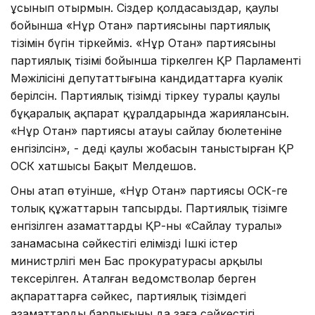
ұсынып отырмын. Сіздер қолдасаңыздар, қаулы
бойынша «Нұр Отан» партиясының партиялық
тізімін бүгін тіркейміз. «Нұр Отан» партиясының
партиялық тізімі бойынша тіркелген ҚР Парламенті
Мәжілісінің депутаттығына кандидаттарға куәлік
берілсін. Партиялық тізімді тіркеу туралы қаулы
бұқаралық ақпарат құралдарында жариялансын.
«Нұр Отан» партиясы атауы сайлау бюлетеніне
енгізілсін», - деді қаулы жобасын таныстырған ҚР
ОСК хатшысы Бақыт Мелдешов.
Оның атап өтуінше, «Нұр Отан» партиясы ОСК-ге
толық құжаттарын тапсырды. Партиялық тізімге
енгізілген азаматтардың ҚР-ның «Сайлау туралы»
заңнамасына сәйкестігі еліміздің Ішкі істер
министрлігі мен Бас прокуратурасы арқылы
тексерілген. Аталған ведомстволар берген
ақпараттарға сәйкес, партиялық тізімдегі
азаматтардың барлығының да заңға сәйкестігі