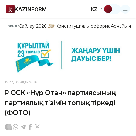
KAZINFORM
KZ
Сайлау-2026
Конституциялық реформа
Арнайы жо
Тренд:
15:27, 03 Ақпан 2016
ҚР ОСК «Нұр Отан» партиясының
партиялық тізімін толық тіркеді
(ФОТО)