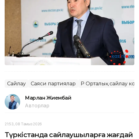
Сайлау
Саяси партиялар
ҚР Орталық сайлау ко
Марлан Жиембай
Авторлар
21:53, 08 Тамыз 2026
Түркістанда сайлаушыларға жағдай