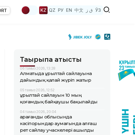
KZ
QZ
РУ
EN
中文
ق ز
ЎЗ
ORT
Тақырыпқа қатысты
06 тамыз 2026, 13:28
Алматыда Құрылтай сайлауына
дайындық қалай жүріп жатыр
05 тамыз 2026, 12:52
Құрылтай сайлауын 10 мың
қоғамдық байқаушы бақылайды
04 тамыз 2026, 20:04
Қарағанды облысында
кәсіпорындар аумағында алғаш
рет сайлау учаскелері ашылды