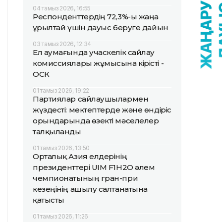
04 тамыз 2026, 16:55
Респонденттердің 72,3%-ы жаңа
Құрылтай үшін дауыс беруге дайын
03 тамыз 2026, 12:34
Ел аумағында учаскелік сайлау
комиссиялары жұмысына кірісті -
ОСК
01 тамыз 2026, 19:22
Партиялар сайлаушылармен
жүздесті: мектептерде және өндіріс
орындарында өзекті мәселелер
талқыланды
01 тамыз 2026, 13:50
Орталық Азия елдерінің
президенттері UIM F1H2O әлем
чемпионатының гран-при
кезеңінің ашылу салтанатына
қатысты
01 тамыз 2026, 11:26