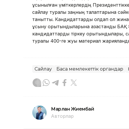
ұсынылған үміткерлердің Президенттікк
сайлау туралы заңның талаптарына сәйкес
танытты. Кандидаттарды қолдап қол жина
ұсыну қорытындыларына қазақстандық БАҚ
кандидаттарды тіркеу қорытындылары, са
туралы 400-ге жуық материал жарияланд
Сайлау
Басқа мемлекеттік органдар
Марлан Жиембай
Авторлар