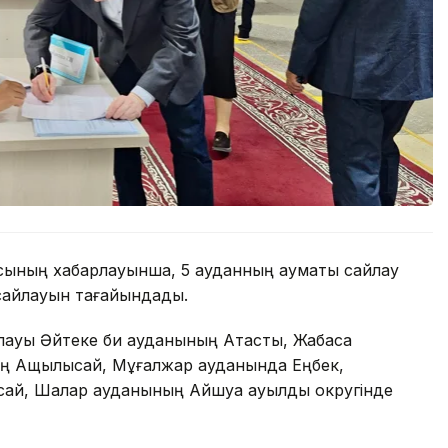
ясының хабарлауынша, 5 ауданның аумақтық сайлау
 сайлауын тағайындады.
йлауы Әйтеке би ауданының Ақтасты, Жабасақ
ың Ащылысай, Мұғалжар ауданында Еңбек,
ай, Шалқар ауданының Айшуақ ауылдық округінде