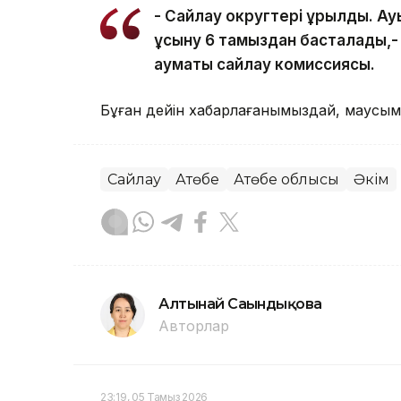
- Сайлау округтері құрылды. Ау
ұсыну 6 тамыздан басталады,-
аумақтық сайлау комиссиясы.
Бұған дейін хабарлағанымыздай, маусым
Сайлау
Ақтөбе
Ақтөбе облысы
Әкім
Алтынай Сағындықова
Авторлар
23:19, 05 Тамыз 2026