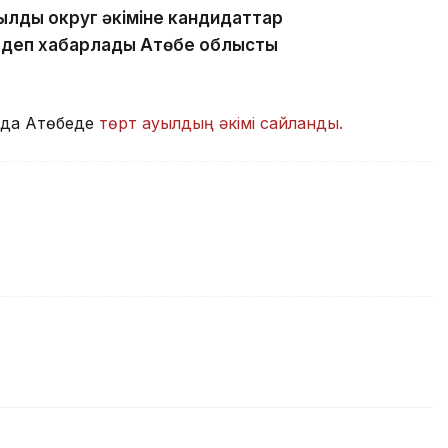
ылдық округ әкіміне кандидаттар
 деп хабарлады Ақтөбе облыстық
да Ақтөбеде
төрт ауылдың әкімі сайланды.