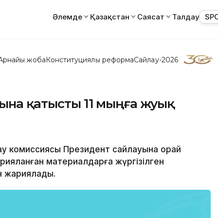
Әлемде
Қазақстан
Саясат
Талдау
SP
Арнайы жоба
Конституциялық реформа
Сайлау-2026
уына қатысты 11 мыңға жуық
лау комиссиясы Президент сайлауына орай
рияланған материалдарға жүргізілген
н жариялады.