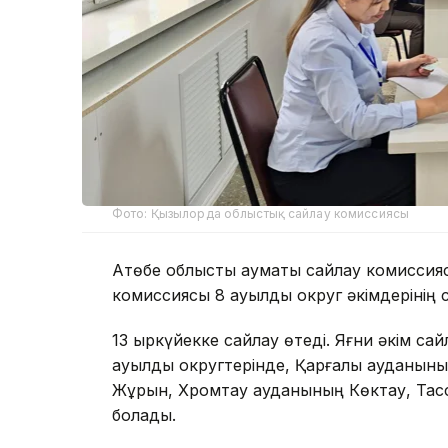
Фото: Қызылорда облыстық сайлау комиссиясы
Ақтөбе облыстық аумақтық сайлау комисси
комиссиясы 8 ауылдық округ әкімдерінің
13 қыркүйекке сайлау өтеді. Яғни әкім са
ауылдық округтерінде, Қарғалы ауданын
Жұрын, Хромтау ауданының Көктау, Тасс
болады.