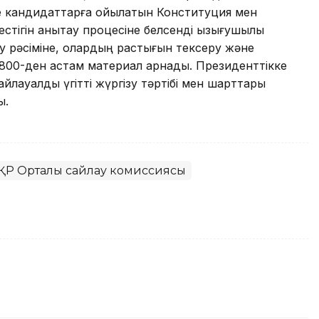
е кандидаттарға қойылатын Конституция мен
тігін анықтау процесіне белсенді қызығушылық
у рәсіміне, олардың растығын тексеру және
 800-ден астам материал арнады. Президенттікке
йлауалды үгітті жүргізу тәртібі мен шарттары
ы.
ҚР Орталық сайлау комиссиясы