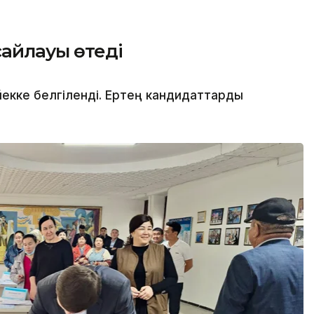
сайлауы өтеді
йекке белгіленді. Ертең кандидаттарды