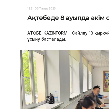
12:21, 06 Тамыз 2026
Ақтөбеде 8 ауылда әкім 
АҚТӨБЕ. KAZINFORM – Сайлау 13 қыркү
ұсыну басталады.