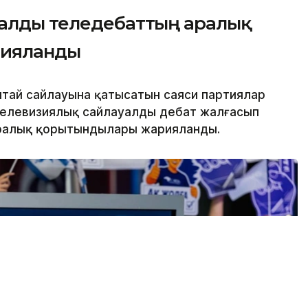
уалды теледебаттың аралық
рияланды
лтай сайлауына қатысатын саяси партиялар
 телевизиялық сайлауалды дебат жалғасып
аралық қорытындылары жарияланды.