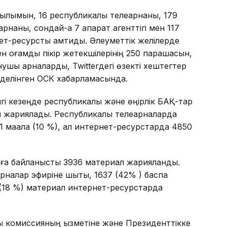
ылымын, 16 республикалық телеарнаны, 179
рнаны, сондай-ақ 7 ақпарат агенттігі мен 117
ет-ресурсты қамтиды. Әлеуметтік желілерде
 қоғамдық пікір жетекшілерінің 250 парақшасын,
шы арналарды, Twitterдегі өзекті хештегтер
делінген ОСК хабарламасында.
нгі кезеңде республикалық және өңірлік БАҚ-тар
л жариялады. Республикалық телеарналарда
1 мақала (10 %), ал интернет-ресурстарда 4850
уға байланысты 3936 материал жарияланды.
рналар эфиріне шықты, 1637 (42% ) баспа
18 %) материал интернет-ресурстарда
лық комиссияның қызметіне және Президенттікке