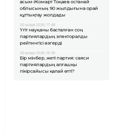
Қасым-Жомарт Тоқаев Қостанай
облысының 90 жылдығына орай
құттықтау жолдады
30 шілде 2026, 17:48
Үгіт науқаны басталған соң
партиялардың электоралды
рейтингісі өзгерді
30 шілде 2026, 16:30
Бір мінбер, жеті партия: саяси
партиялардың алғашқы
пікірсайысы қалай өтті?