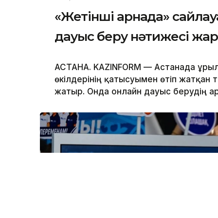
«Жетінші арнада» сайла
дауыс беру нәтижесі жа
АСТАНА. KAZINFORM — Астанада Құры
өкілдерінің қатысуымен өтіп жатқан
жатыр. Онда онлайн дауыс берудің 