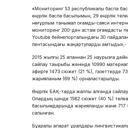
«Мониторинг 53 республикалық баспа бас
өңірлік баспа басылымын, 29 өңірлік телеа
неғұрлым танымал қоғамдық-саяси интерн
мониторинг 200-ден астам қоғамдастық пен
Youtube бейнепорталындағы 30 пайдалану
лентасындағы жаңартуларды қамтыды»,- 
2015 жылғы 25 ақпаннан 25 наурызға дейі
сайлау тақырыбы жөнінде 10990 материа
эфирге 1473 сюжет (21 %), газеттерде 73
жарияланым (69 %) орналастарылды.
Өңірлік БАҚ-тарда жалпы алғанда сайла
Олардың ішінде 1582 сюжет (40 %) телеа
басылымдарында жарияланды және 717 (
салынған.
Бұқаралық ақпарат құралдары лингвистика