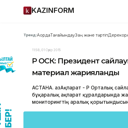
KAZINFORM
Ақорда
Тағайындау
Заң және тәртіп
Дерекқор
Тренд:
11:58, 01 Сәуір 2015
ҚР ОСК: Президент сайла
материал жарияланды
АСТАНА. ҚазАқпарат - ҚР Орталық сай
бұқаралық ақпарат құралдарында жа
мониторингтің аралық қорытындысы