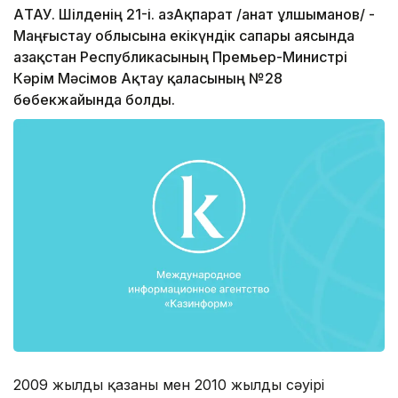
АҚТАУ. Шілденің 21-і. ҚазАқпарат /Қанат Құлшыманов/ -
Маңғыстау облысына екікүндік сапары аясында
Қазақстан Республикасының Премьер-Министрі
Кәрім Мәсімов Ақтау қаласының №28
бөбекжайында болды.
2009 жылдың қазаны мен 2010 жылдың сәуірі