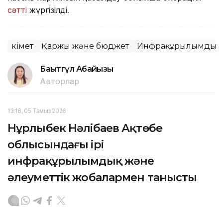
сәтті
жүргізілді.
Үкімет
Қаржы және бюджет
Инфрақұрылымдық 
Бақытгүл Абайқызы
Авторлар
13:18, 05 Тамыз 2026
Нұрлыбек Нәлібаев Ақтөбе
облысындағы ірі
инфрақұрылымдық және
әлеуметтік жобалармен танысты