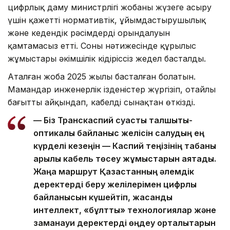
цифрлық даму министрлігі жобаны жүзеге асыру
үшін қажетті нормативтік, ұйымдастырушылық
және кедендік рәсімдердің орындалуын
қамтамасыз етті. Соның нәтижесінде құрылыс
жұмыстары әкімшілік кідіріссіз жедел басталды.
Аталған жоба 2025 жылы басталған болатын.
Мамандар инженерлік ізденістер жүргізіп, оңтайлы
бағытты айқындап, кабелді сынақтан өткізді.
— Біз Транскаспий суасты талшықты-
оптикалық байланыс желісін салудың ең
күрделі кезеңін — Каспий теңізінің табаны
арқылы кабель төсеу жұмыстарын аяқтадық.
Жаңа маршрут Қазақстанның әлемдік
деректерді беру желілерімен цифрлық
байланысын күшейтіп, жасанды
интеллект, «бұлтты» технологиялар және
заманауи деректерді өңдеу орталықтарын