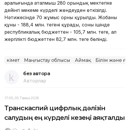
аралығында аталмыш 280 орындық мектепке
дейінгі мекеме күрделі жөндеуден өткізілді.
Нәтижесінде 70 жұмыс орны құрылды. Жобаның
құны - 188,4 млн. теңгені құрады, соның ішінде
республикалық бюджеттен - 105,7 млн. теңге, ал
жергілікті бюджеттен 82,7 млн. теңге бөлінді.
Үкімет
Маңғыстау облысы
Аймақ
Білім және ғ
без автора
Авторлар
17:05, 05 Тамыз 2026
Транскаспий цифрлық дәлізін
салудың ең күрделі кезеңі аяқталды