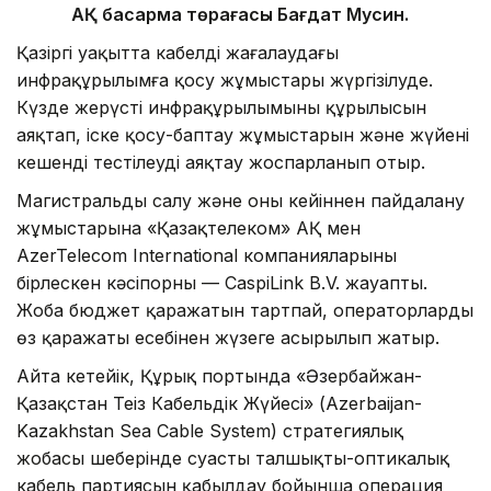
АҚ басқарма төрағасы Бағдат Мусин.
Қазіргі уақытта кабелді жағалаудағы
инфрақұрылымға қосу жұмыстары жүргізілуде.
Күзде жерүсті инфрақұрылымының құрылысын
аяқтап, іске қосу-баптау жұмыстарын және жүйені
кешенді тестілеуді аяқтау жоспарланып отыр.
Магистральды салу және оны кейіннен пайдалану
жұмыстарына «Қазақтелеком» АҚ мен
AzerTelecom International компанияларының
бірлескен кәсіпорны — CaspiLink B.V. жауапты.
Жоба бюджет қаражатын тартпай, операторлардың
өз қаражаты есебінен жүзеге асырылып жатыр.
Айта кетейік, Құрық портында «Әзербайжан-
Қазақстан Теңіз Кабельдік Жүйесі» (Azerbaijan-
Kazakhstan Sea Cable System) стратегиялық
жобасы шеңберінде суасты талшықты-оптикалық
кабель партиясын қабылдау бойынша операция