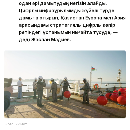
одан әрі дамытудың негізін қалайды.
Цифрлық инфрақұрылымды жүйелі түрде
дамыта отырып, Қазақстан Еуропа мен Азия
арасындағы стратегиялық цифрлық көпір
ретіндегі ұстанымын нығайта түсуде, —
деді Жаслан Мәдиев.
Фото: Үкімет