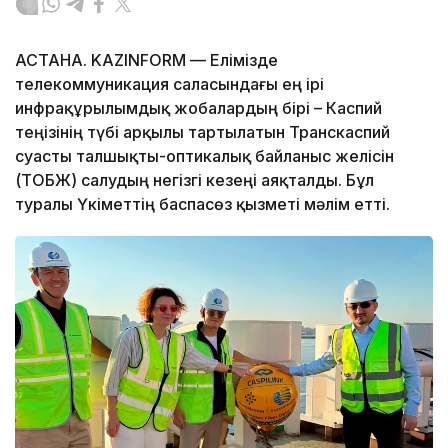
АСТАНА. KAZINFORM — Елімізде
телекоммуникация саласындағы ең ірі
инфрақұрылымдық жобалардың бірі – Каспий
теңізінің түбі арқылы тартылатын Транскаспий
суасты талшықты-оптикалық байланыс желісін
(ТОБЖ) салудың негізгі кезеңі аяқталды. Бұл
туралы Үкіметтің баспасөз қызметі мәлім етті.