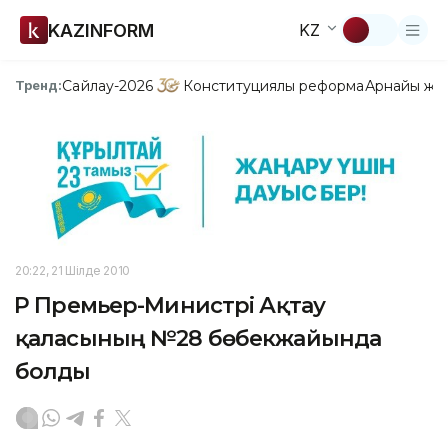
KAZINFORM
KZ
Сайлау-2026
Конституциялық реформа
Арнайы жо
Тренд:
20:22, 21 Шілде 2010
ҚР Премьер-Министрі Ақтау
қаласының №28 бөбекжайында
болды