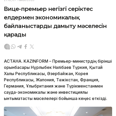
Вице-премьер негізгі серіктес
елдермен экономикалық
байланыстарды дамыту мәселесін
қарады
АСТАНА. KAZINFORM – Премьер-министрдің бірінші
орынбасары Нұрлыбек Нәлібаев Түркия, Қытай
Халық Республикасы, Әзербайжан, Корея
Республикасы, Жапония, Тәжікстан, Франция,
Германия, Ұлыбритания және Түрікменстанмен
сауда-экономикалық және инвестициялық
ынтымақтастық мәселелері бойынша кеңес өткізді.