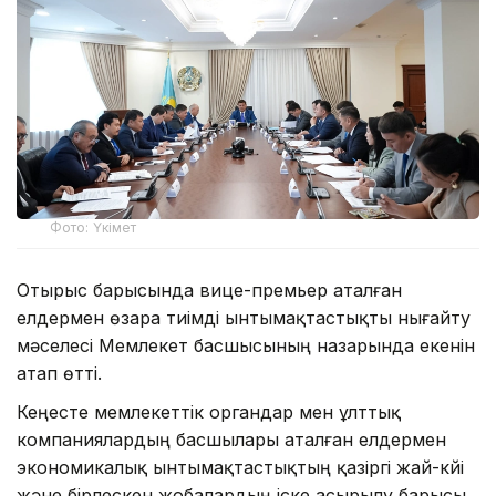
Фото: Үкімет
Отырыс барысында вице-премьер аталған
елдермен өзара тиімді ынтымақтастықты нығайту
мәселесі Мемлекет басшысының назарында екенін
атап өтті.
Кеңесте мемлекеттік органдар мен ұлттық
компаниялардың басшылары аталған елдермен
экономикалық ынтымақтастықтың қазіргі жай-күйі
және бірлескен жобалардың іске асырылу барысы