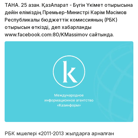
ТАНА. 25 қазан. ҚазАқпарат - Бүгін Үкімет отырысына
дейін еліміздің Премьер-Министрі Кәрім Мәсімов
Республикалық бюджеттік комиссияның (РБК)
отырысын өткізді, деп хабарланды
www.facebook.com:80/KMassimov сайтында.
РБК мүшелері «2011-2013 жылдарға арналған