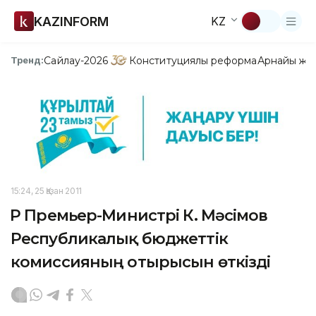
KAZINFORM
KZ
Сайлау-2026
Конституциялық реформа
Арнайы жо
Тренд:
15:24, 25 Қазан 2011
ҚР Премьер-Министрі К. Мәсімов
Республикалық бюджеттік
комиссияның отырысын өткізді