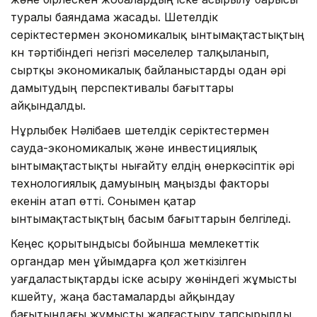
туралы баяндама жасады. Шетелдік
серіктестермен экономикалық ынтымақтастықтың
күн тәртібіндегі негізгі мәселелер талқыланып,
сыртқы экономикалық байланыстарды одан әрі
дамытудың перспективалы бағыттары
айқындалды.
Нұрлыбек Нәлібаев шетелдік серіктестермен
сауда-экономикалық және инвестициялық
ынтымақтастықты нығайту елдің өнеркәсіптік әрі
технологиялық дамуының маңызды факторы
екенін атап өтті. Сонымен қатар
ынтымақтастықтың басым бағыттарын белгіледі.
Кеңес қорытындысы бойынша мемлекеттік
органдар мен ұйымдарға қол жеткізілген
уағдаластықтарды іске асыру жөніндегі жұмысты
күшейту, жаңа бастамаларды айқындау
бағытындағы жұмысты жалғастыру тапсырылды.