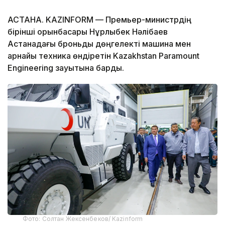
АСТАНА. KAZINFORM — Премьер-министрдің
бірінші орынбасары Нұрлыбек Нәлібаев
Астанадағы броньды дөңгелекті машина мен
арнайы техника өндіретін Kazakhstan Paramount
Engineering зауытына барды.
Фото: Солтан Жексенбеков/ Kazinform