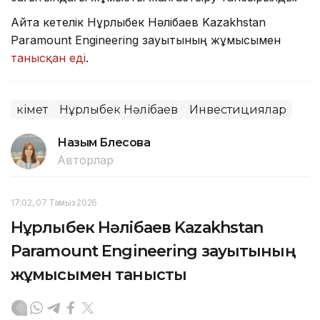
Айта кетелік Нұрлыбек Нәлібаев Kazakhstan
Paramount Engineering зауытының жұмысымен
танысқан еді
.
Үкімет
Нұрлыбек Нәлібаев
Инвестициялар
Назым Бөлесова
Авторлар
17:02, 07 Тамыз 2026
Нұрлыбек Нәлібаев Kazakhstan
Paramount Engineering зауытының
жұмысымен танысты