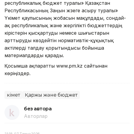
республикалық бюджет туралы» Қазақстан
Республикасының Заңын жүзеге асыру туралы»
Үкімет қаулысының жобасын мақұлдады, сондай-
ақ республикалық және жергілікті бюджеттердің
кірістерін қысқартуды немесе шығыстарын
арттыруды көздейтін нормативтік-құқықтық
актілерді талдау қорытындысы бойынша
материалдарды қарады.
Қосымша ақпаратты www.pm.kz сайтынан
көріңіздер.
Үкімет
Қаржы және бюджет
без автора
Авторлар
21:18, 07 Тамыз 2026