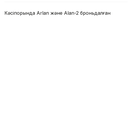
Кәсіпорында Arlan және Alan-2 броньдалған
дөңгелекті машиналары, Barys жауынгерлік
броньды көлігінің 4×4, 6×6 және 8×8 өлшеміндегі
модельдері, сондай-ақ, жүзетін әрі дөңгелекті
Terrex-Barys-A 8×8 платформасы шығарылады.