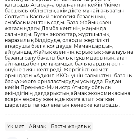
қатысады.Атырауға оралғаннан кейін Үкімет
басшысы облыстық әкімдікте мұнай ағызатын
Солтүстік Каспий экология базасының
сызбасымен танысады. База Жайық өзені
жағасындағы Дамба кентінің маңында
салынады. Бұған экологтар, жұртшылық
наразылық білдіруде, оларды жергілікті
атқарушы билік қолдауда. Мамандардың
айтуынша, Жайық өзенінің қорықтық жағалауына
базаны салу бағалы балық тұқымдарының, атап
айтқанда бекіре тұқымдас балықтардың өсіп-
өнуіне зиян келтіреді. Жергілікті өкімет
орындары «Аджип ККО» үшін салынатын базаны
басқа жерге орналастыруды ұсынуда. Бұдан
кейін Премьер-Министр Атырау облысы
әкімдігінің дағдарыстың аймақ экономикасына
әсерін еңсеру жөнінде қолға алып жатқан
шаралары талқыланатын кеңеске қатысады.
Үкімет
Аймақ
Басты жаңалық