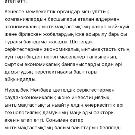
атап өтті.
Кеңесте мемлекеттік органдар мен ұлттық
компаниялардың басшылары аталған елдермен
экономикалық ынтымақтастықтың қазіргі жай-күйі
және бірлескен жобалардың іске асырылу барысы
туралы баяндама жасады. Шетелдік
серіктестермен экономикалық ынтымақтастықтың
күн тәртібіндегі негізгі мәселелер талқыланып,
сыртқы экономикалық байланыстарды одан әрі
дамытудың перспективалы бағыттары
айқындалды.
Нұрлыбек Нәлібаев шетелдік серіктестермен
сауда-экономикалық және инвестициялық
ынтымақтастықты нығайту елдің өнеркәсіптік әрі
технологиялық дамуының маңызды факторы
екенін атап өтті. Сонымен қатар
ынтымақтастықтың басым бағыттарын белгіледі.