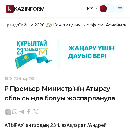
KAZINFORM
KZ
Сайлау-2026
Конституциялық реформа
Арнайы жо
Тренд:
19:18, 23 Қаңтар 2009
ҚР Премьер-Министрінің Атырау
облысында болуы жоспарлануда
АТЫРАУ. Қаңтардың 23-і. ҚазАқпарат /Андрей