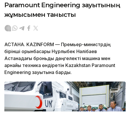
Paramount Engineering зауытының
жұмысымен танысты
АСТАНА. KAZINFORM — Премьер-министрдің
бірінші орынбасары Нұрлыбек Нәлібаев
Астанадағы броньды дөңгелекті машина мен
арнайы техника өндіретін Kazakhstan Paramount
Engineering зауытына барды.