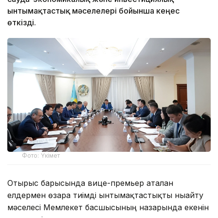
ынтымақтастық мәселелері бойынша кеңес
өткізді.
Фото: Үкімет
Отырыс барысында вице-премьер аталған
елдермен өзара тиімді ынтымақтастықты нығайту
мәселесі Мемлекет басшысының назарында екенін