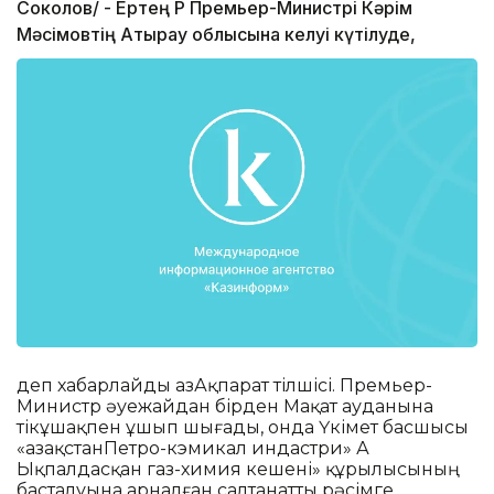
Соколов/ - Ертең ҚР Премьер-Министрі Кәрім
Мәсімовтің Атырау облысына келуі күтілуде,
деп хабарлайды ҚазАқпарат тілшісі. Премьер-
Министр әуежайдан бірден Мақат ауданына
тікұшақпен ұшып шығады, онда Үкімет басшысы
«ҚазақстанПетро-кэмикал индастри» АҚ
Ықпалдасқан газ-химия кешені» құрылысының
басталуына арналған салтанатты рәсімге