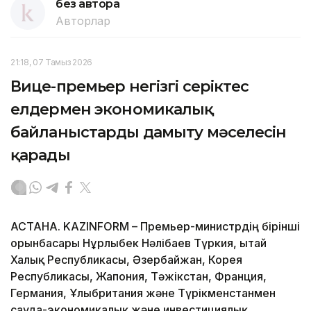
без автора
Авторлар
21:18, 07 Тамыз 2026
Вице-премьер негізгі серіктес
елдермен экономикалық
байланыстарды дамыту мәселесін
қарады
АСТАНА. KAZINFORM – Премьер-министрдің бірінші
орынбасары Нұрлыбек Нәлібаев Түркия, Қытай
Халық Республикасы, Әзербайжан, Корея
Республикасы, Жапония, Тәжікстан, Франция,
Германия, Ұлыбритания және Түрікменстанмен
сауда-экономикалық және инвестициялық