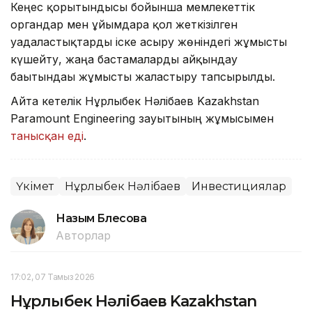
Кеңес қорытындысы бойынша мемлекеттік
органдар мен ұйымдарға қол жеткізілген
уағдаластықтарды іске асыру жөніндегі жұмысты
күшейту, жаңа бастамаларды айқындау
бағытындағы жұмысты жалғастыру тапсырылды.
Айта кетелік Нұрлыбек Нәлібаев Kazakhstan
Paramount Engineering зауытының жұмысымен
танысқан еді
.
Үкімет
Нұрлыбек Нәлібаев
Инвестициялар
Назым Бөлесова
Авторлар
17:02, 07 Тамыз 2026
Нұрлыбек Нәлібаев Kazakhstan