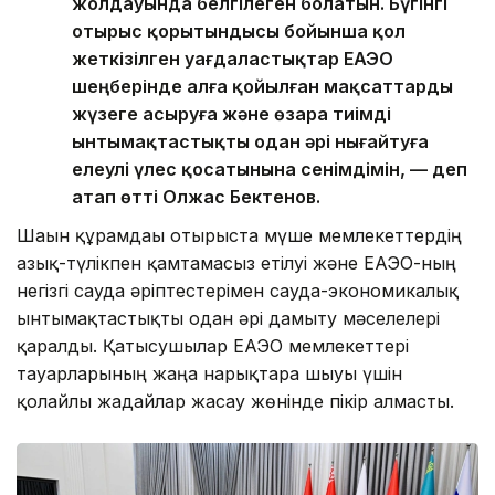
жолдауында белгілеген болатын. Бүгінгі
отырыс қорытындысы бойынша қол
жеткізілген уағдаластықтар ЕАЭО
шеңберінде алға қойылған мақсаттарды
жүзеге асыруға және өзара тиімді
ынтымақтастықты одан әрі нығайтуға
елеулі үлес қосатынына сенімдімін, — деп
атап өтті Олжас Бектенов.
Шағын құрамдағы отырыста мүше мемлекеттердің
азық-түлікпен қамтамасыз етілуі және ЕАЭО-ның
негізгі сауда әріптестерімен сауда-экономикалық
ынтымақтастықты одан әрі дамыту мәселелері
қаралды. Қатысушылар ЕАЭО мемлекеттері
тауарларының жаңа нарықтарға шығуы үшін
қолайлы жағдайлар жасау жөнінде пікір алмасты.