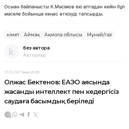
Осыған байланысты К.Мәсімов екі аптадан кейін бұл
мәселе бойынша кеңес өткізуді тапсырды.
Үкімет
Аймақ
Ақмола облысы
Мұнай/газ
без автора
Авторлар
17:03, 06 Тамыз 2026
Олжас Бектенов: ЕАЭО аясында
жасанды интеллект пен кедергісіз
саудаға басымдық беріледі