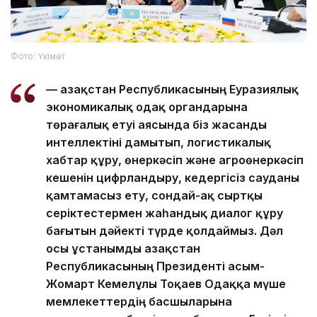
Фото: Үкімет
— Қазақстан Республикасының Еуразиялық
экономикалық одақ органдарына
төрағалық етуі аясында біз жасанды
интеллектіні дамытып, логистикалық
хабтар құру, өнеркәсіп және агроөнеркәсіп
кешенін цифрландыру, кедергісіз сауданы
қамтамасыз ету, сондай-ақ сыртқы
серіктестермен жаһандық диалог құру
бағытын дәйекті түрде қолдаймыз. Дәл
осы ұстанымды Қазақстан
Республикасының Президенті Қасым-
Жомарт Кемелұлы Тоқаев Одаққа мүше
мемлекеттердің басшыларына