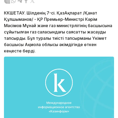
КӨКШЕТАУ. Шілденің 7-сі. ҚазАқпарат /Қанат
Құлшыманов/ - ҚР Премьер-Министрі Кәрім
Мәсімов Мұнай және газ министрлігінің басшысына
сұйытылған газ саласындағы саясатты жасауды
тапсырды. Бұл туралы тиісті тапсырманы Үкімет
басшысы Ақмола облысы әкімдігінде өткен
кеңесте берді.