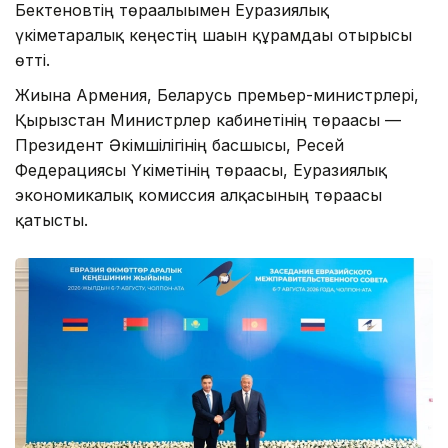
Бектеновтің төрағалығымен Еуразиялық
үкіметаралық кеңестің шағын құрамдағы отырысы
өтті.
Жиынға Армения, Беларусь премьер-министрлері,
Қырғызстан Министрлер кабинетінің төрағасы —
Президент Әкімшілігінің басшысы, Ресей
Федерациясы Үкіметінің төрағасы, Еуразиялық
экономикалық комиссия алқасының төрағасы
қатысты.