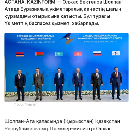
АСТАНА. KAZINFORM — Олжас Бектенов Шолпан-
Атада Еуразиялық үкіметаралық кеңестің шағын
құрамдағы отырысына қатысты. Бұл туралы
Үкіметтің баспасөз қызметі хабарлады.
Фото: Үкімет
Шолпан-Ата қаласында (Қырғызстан) Қазақстан
Республикасының Премьер-министрі Олжас