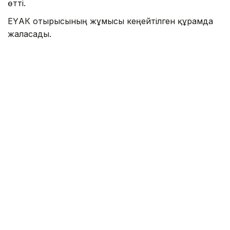
өтті.
ЕҮАК отырысының жұмысы кеңейтілген құрамда
жалғасады.
Айта кетелік Қазақстан ЕАЭО-ның бірыңғай
цифрлық аккредиттеу кеңістігін қалыптастыруды
ұсынғаны туралы
жазған едік
.
Үкімет
Логистика
Олжас Бектенов
ЕАЭО
Сауд
Назым Бөлесова
Авторлар
15:30, 06 Тамыз 2026
Жеңіл өнеркәсіпті дамытуға
арналған 28 шара іске асырылады