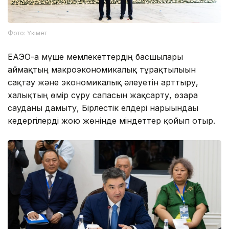
Фото: Үкімет
ЕАЭО-ға мүше мемлекеттердің басшылары
аймақтың макроэкономикалық тұрақтылығын
сақтау және экономикалық әлеуетін арттыру,
халықтың өмір сүру сапасын жақсарту, өзара
сауданы дамыту, Бірлестік елдері нарығындағы
кедергілерді жою жөнінде міндеттер қойып отыр.