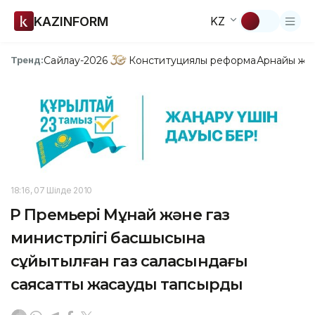
KAZINFORM
KZ
Сайлау-2026
Конституциялық реформа
Арнайы жо
Тренд:
18:16, 07 Шілде 2010
ҚР Премьері Мұнай және газ
министрлігі басшысына
сұйытылған газ саласындағы
саясатты жасауды тапсырды