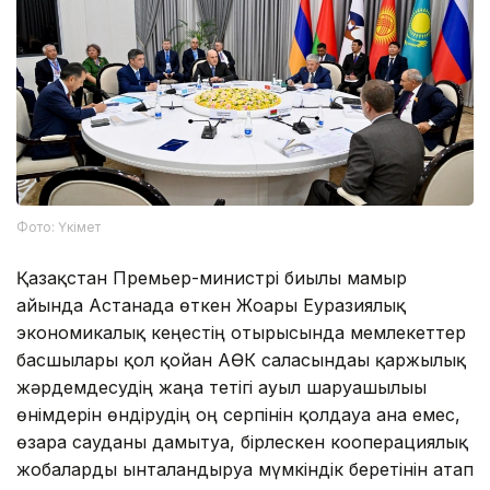
Фото: Үкімет
Қазақстан Премьер-министрі биылғы мамыр
айында Астанада өткен Жоғары Еуразиялық
экономикалық кеңестің отырысында мемлекеттер
басшылары қол қойған АӨК саласындағы қаржылық
жәрдемдесудің жаңа тетігі ауыл шаруашылығы
өнімдерін өндірудің оң серпінін қолдауға ғана емес,
өзара сауданы дамытуға, бірлескен кооперациялық
жобаларды ынталандыруға мүмкіндік беретінін атап