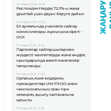
04 тамыз 2026, 16:55
Респонденттердің 72,3%-ы жаңа
Құрылтай үшін дауыс беруге дайын
03 тамыз 2026, 12:34
Ел аумағында учаскелік сайлау
комиссиялары жұмысына кірісті -
ОСК
01 тамыз 2026, 19:22
Партиялар сайлаушылармен
жүздесті: мектептерде және өндіріс
орындарында өзекті мәселелер
талқыланды
01 тамыз 2026, 13:50
Орталық Азия елдерінің
президенттері UIM F1H2O әлем
чемпионатының гран-при
кезеңінің ашылу салтанатына
қатысты
01 тамыз 2026, 11:26