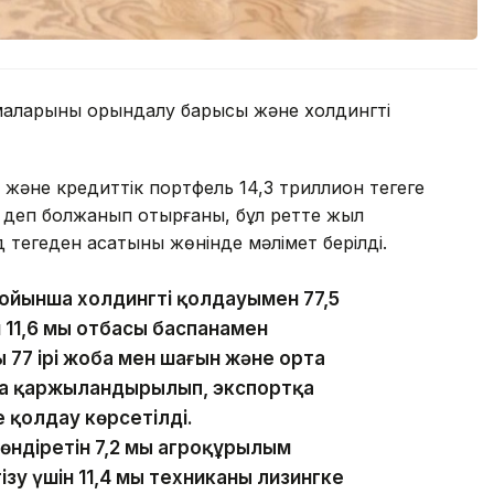
маларының орындалу барысы және холдингті
әне кредиттік портфель 14,3 триллион теңгеге
ды деп болжанып отырғаны, бұл ретте жыл
теңгеден асатыны жөнінде мәлімет берілді.
йынша холдингтің қолдауымен 77,5
н 11,6 мың отбасы баспанамен
 77 ірі жоба мен шағын және орта
оба қаржыландырылып, экспортқа
е қолдау көрсетілді.
діретін 7,2 мың агроқұрылым
зу үшін 11,4 мың техниканы лизингке