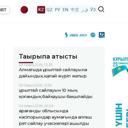
KZ
QZ
РУ
EN
中文
ق ز
ЎЗ
ORT
Тақырыпқа қатысты
06 тамыз 2026, 13:28
Алматыда Құрылтай сайлауына
дайындық қалай жүріп жатыр
05 тамыз 2026, 12:52
Құрылтай сайлауын 10 мың
қоғамдық байқаушы бақылайды
04 тамыз 2026, 20:04
Қарағанды облысында
кәсіпорындар аумағында алғаш
рет сайлау учаскелері ашылды