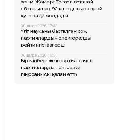
Қасым-Жомарт Тоқаев Қостанай
облысының 90 жылдығына орай
құттықтау жолдады
30 шілде 2026, 17:48
Үгіт науқаны басталған соң
партиялардың электоралды
рейтингісі өзгерді
30 шілде 2026, 16:30
Бір мінбер, жеті партия: саяси
партиялардың алғашқы
пікірсайысы қалай өтті?