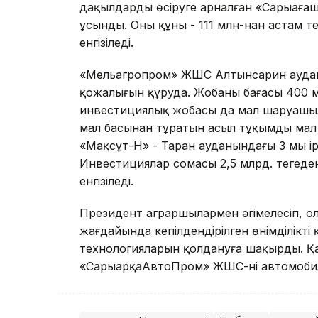
дақылдарды өсіруге арналған «Сарыағаш
ұсынды. Оның құны - 111 млн-нан астам т
енгізіледі.
«Мельагропром» ЖШС Алтынсарин ауданын
қожалығын құруда. Жобаның бағасы 400 м
инвестициялық жобасы да мал шаруашыл
мал басынан тұратын асыл тұқымды мал 
«Мақсұт-Н» - Таран ауданындағы 3 мың і
Инвестициялар сомасы 2,5 млрд. теңгеде
енгізіледі.
Президент аграршылармен әңгімелесіп, 
жағдайында кепілдендірілген өнімділікті 
технологияларын қолдануға шақырды. Қ
«СарыарқаАвтоПром» ЖШС-нің автомобиль