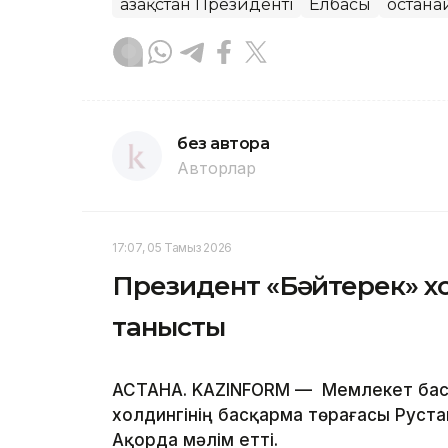
Қазақстан Президенті
Елбасы
Қостан
без автора
Авторлар
17:07, 05 Тамыз 2026
Президент «Бәйтерек» х
танысты
АСТАНА. KAZINFORM — Мемлекет бас
холдингінің басқарма төрағасы Руста
Ақорда мәлім етті.