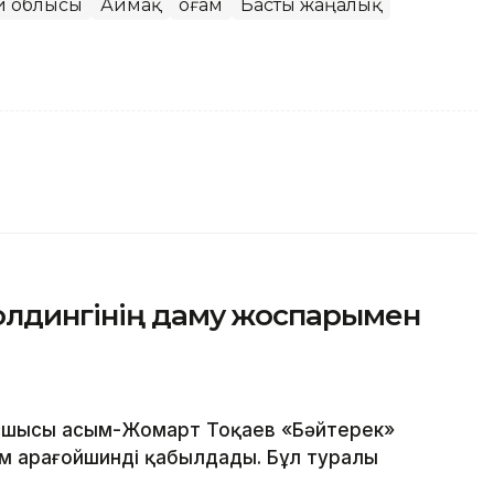
ай облысы
Аймақ
Қоғам
Басты жаңалық
олдингінің даму жоспарымен
шысы Қасым-Жомарт Тоқаев «Бәйтерек»
м Қарағойшинді қабылдады. Бұл туралы