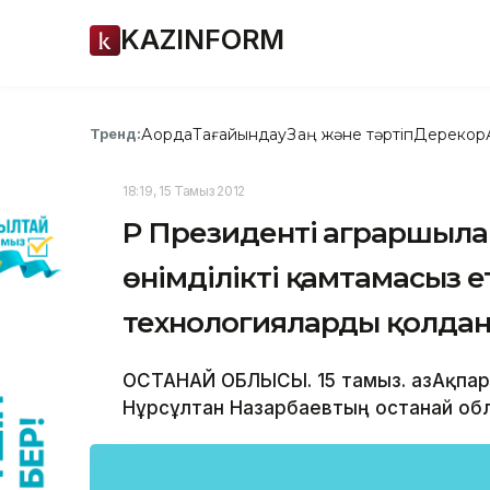
KAZINFORM
Ақорда
Тағайындау
Заң және тәртіп
Дерекқор
Тренд:
18:19, 15 Тамыз 2012
ҚР Президенті аграршыла
өнімділікті қамтамасыз е
технологияларды қолда
ҚОСТАНАЙ ОБЛЫСЫ. 15 тамыз. ҚазАқпарат
Нұрсұлтан Назарбаевтың Қостанай о