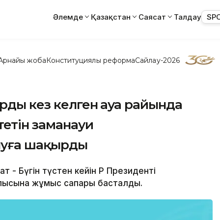
Әлемде
Қазақстан
Саясат
Талдау
SP
Арнайы жоба
Конституциялық реформа
Сайлау-2026
рды кез келген ауа райында
тетін заманауи
нуға шақырды
 - Бүгін түстен кейін ҚР Президенті
блысына жұмыс сапары басталды.