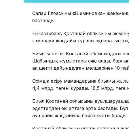
Сапар Елбасының «Шеминовка» жекемен
басталды.
Н.Назарбаев Қостанай облысының әкімі Н
заманауи жағдайы туралы ақпаратын тыңд
Биылғы жылы Қостанай облысындағы егіст
Шабындық жұмыстары аяқталды, барлығы 
ақ шөптің дайындалған мөлшерінен 10 па
Өсімдік өсіру мамандарына биылғы жылы
4,4 млрд. теңгені құрады. 18,5 млрд. теңге
Биыл Қостанай облысының ауылшаруашыл
әдеттегіден екі аптаға ерте бастады. Б
ауа райы жағдайына байланысты болды.
Қостанай облысының егістік даласына жа