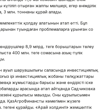
 күтіліп отырған жалпы мөлшері, егер өнімділік
а, 3 млн. тоннаны құрай алады.
млекеттік қолдау алатынын атап өтті. Бұл
дарынан туындаған проблемаларға ұрынған соң
дірушілер 8,9 млрд. теңге борыштарын төлеу
блыста 400 млн. теңге сомасына азық-түлік
ды.
ын ауыл шаруашылығы саласында инвестициялық
ғыз ірі инвестициялық жобаның төлқұжаттары
евқа жұмыстардың барысы және өндірісті іске
 жобалардың арасында атап айтқанда Садчиковка
кезеңінің құрылысы маңызды. Оның құрылысымен
а. ҚазАгроФинанстың көмегімен жүзеге
 теңгені құрайды. «Арай холдингі» жемшөптік