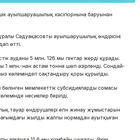
шік ауылшаруашылық кәсіпорнына баруынан
ұралы Сәдуақасовтың ауылшарушылық өндірісінің
ап өтті.
ік ауданы 5 млн. 126 мың гектар жерді құрады.
1 млн.-нан астам тонна шөп әзірленді. Сондай-
йыз көлеміндегі сақтандыру қоры құрылды.
 бөлінген мемлекеттік субсидиялардың сомасы
 көлемінде несиелер берілді.
ық тауар өндірушілері егін жинау жұмыстарын
ұл ағымдағы жылдың жалпы нормадан ауытқыған
лпы алғанда 11,6 мың комбайн шығады. Әкім