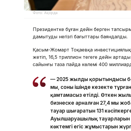
Фото: Ақорда
Президентке бұған дейін берген тапсыр
дамытудың негізгі бағыттары баяндалды.
Қасым-Жомарт Тоқаевқа инвестициялық ж
жетіп, 16,5 триллион теңгеге дейін арта
сайынғы таза пайда көлемі 400 миллиард 
— 2025 жылдың қорытындысы бо
мың, соның ішінде кезекте тұрға
қамтамасыз етілді. Өткен жылы
бизнеске арналған 27,4 мың ж
тауар шығаратын 131 кәсіпкерг
Ауылшаруашылық тауарларын өн
көктемгі егіс жұмыстарын жүргі