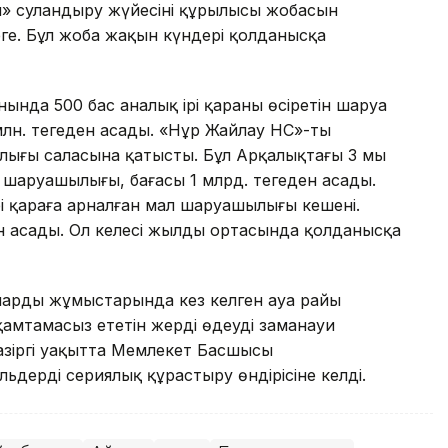
» суландыру жүйесінің құрылысы жобасын
еңге. Бұл жоба жақын күндері қолданысқа
да 500 бас аналық ірі қараны өсіретін шаруа
лн. теңгеден асады. «Нұр Жайлау НС»-тың
ығы саласына қатысты. Бұл Арқалықтағы 3 мың
шаруашылығы, бағасы 1 млрд. теңгеден асады.
рі қараға арналған мал шаруашылығы кешені.
н асады. Ол келесі жылдың ортасында қолданысқа
оларды жұмыстарында кез келген ауа райы
қамтамасыз ететін жерді өңдеудің заманауи
азіргі уақытта Мемлекет Басшысы
дерді сериялық құрастыру өндірісіне келді.