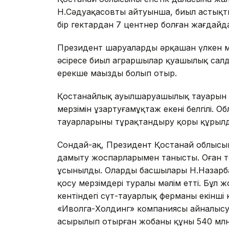
Н.Сәдуақасовтың айтуынша, биыл астықтың
бір гектардан 7 центнер болған жағдайд
Президент шаруалардың әрқашан үлкен ме
әсіресе биыл аграршылар қуаңшылық сал
ерекше маңызды болып отыр.
Қостанайлық ауылшаруашылық тауарын өн
мерзімін ұзартуғамұқтаж екені белгілі. О
тауарларының тұрақтандыру қоры құрыл
Сондай-ақ, Президент Қостанай облыс
дамыту жоспарларымен танысты. Оған то
ұсынылды. Олардың басшылары Н.Назарба
қосу мерзімдері туралы мәлім етті. Бұл
кентіндегі сүт-тауарлық ферманың екінші 
«Иволга-Холдинг» компаниясы айналысуд
асырылып отырған жобаның құны 540 млн.