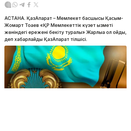
АСТАНА. ҚазАқпарат – Мемлекет басшысы Қасым-
Жомарт Тоқаев «ҚР Мемлекеттік күзет қызметі
жөніндегі ережені бекіту туралы» Жарлыққа қол қойды,
деп хабарлайды ҚазАқпарат тілшісі.