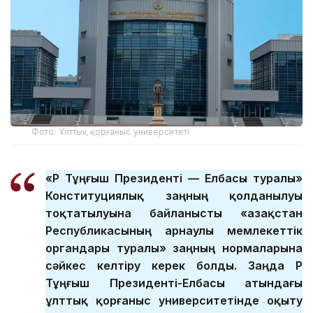
Фото: Ұлттық қорғаныс университеті
«ҚР Тұңғыш Президенті — Елбасы туралы»
Конституциялық заңның қолданылуы
тоқтатылуына байланысты «Қазақстан
Республикасының арнаулы мемлекеттік
органдары туралы» заңның нормаларына
сәйкес келтіру керек болды. Заңда ҚР
Тұңғыш Президенті-Елбасы атындағы
ұлттық қорғаныс университетінде оқыту