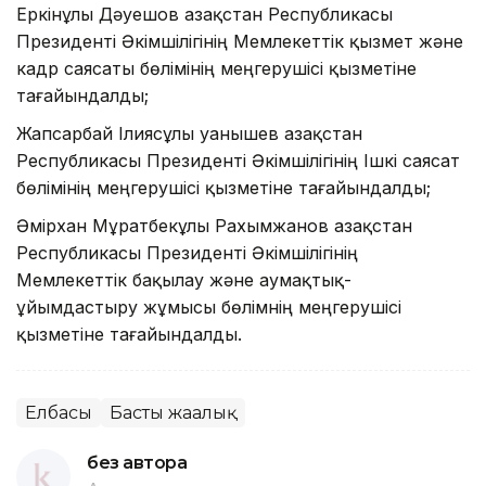
Еркінұлы Дәуешов Қазақстан Республикасы
Президенті Әкімшілігінің Мемлекеттік қызмет және
кадр саясаты бөлімінің меңгерушісі қызметіне
тағайындалды;
Жапсарбай Ілиясұлы Қуанышев Қазақстан
Республикасы Президенті Әкімшілігінің Ішкі саясат
бөлімінің меңгерушісі қызметіне тағайындалды;
Әмірхан Мұратбекұлы Рахымжанов Қазақстан
Республикасы Президенті Әкімшілігінің
Мемлекеттік бақылау және аумақтық-
ұйымдастыру жұмысы бөлімнің меңгерушісі
қызметіне тағайындалды.
Елбасы
Басты жаңалық
без автора