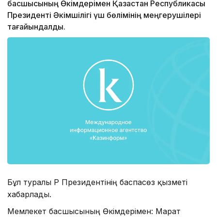
басшысының Өкімдерімен Қазақстан Республикасы
Президенті Әкімшілігі үш бөлімінің меңгерушілері
тағайындалды.
Бұл туралы ҚР Президентінің баспасөз қызметі
хабарлады.
Мемлекет басшысының Өкімдерімен: Марат