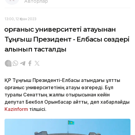
Авторлар
13:00, 12 Қазан 2023
Қорғаныс университеті атауынан
Тұңғыш Президент - Елбасы сөздері
алынып тасталды
ҚР Тұңғыш Президенті-Елбасы атындағы ұлттық
қорғаныс университетінің атауы өзгереді. Бұл
туралы Сенаттың жалпы отырысынан кейін
депутат Бекбол Орынбасар айтты, деп хабарлайды
Kazinform
тілшісі.