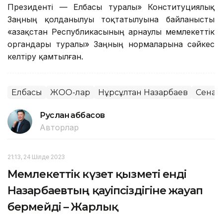
Президенті — Елбасы туралы» Конституциялық
Заңның қолданылуы тоқтатылуына байланысты
«Қазақстан Республикасының арнаулы мемлекеттік
органдары туралы» Заңның нормаларына сәйкес
келтіру қамтылған.
Елбасы
ЖОО-лар
Нұрсұлтан Назарбаев
Сенат
Руслан Ғаббасов
Авторлар
21:13, 24 Шілде 2023
Мемлекеттік күзет қызметі енді
Назарбаевтың қауіпсіздігіне жауап
бермейді – Жарлық