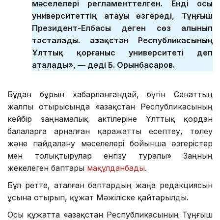
мәселелері регламенттелген. Енді осы
университеттің атауы өзгереді, Тұңғыш
Президент-Елбасы деген сөз алынып
тасталады. Қазақстан Республикасының
Ұлттық қорғаныс университеті деп
аталады», — деді Б. Орынбасаров.
Бұдан бұрын хабарланғандай, бүгін Сенаттың
жалпы отырысында «Қазақстан Республикасының
кейбір заңнамалық актілеріне Ұлттық қордан
балаларға арналған қаражатты есептеу, төлеу
және пайдалану мәселелері бойынша өзгерістер
мен толықтырулар енгізу туралы» Заңның
жекелеген баптары
мақұлданбады
.
Бұл ретте, аталған баптардың жаңа редакциясын
ұсына отырып, құжат Мәжіліске қайтарылды.
Осы құжатта «Қазақстан Республикасының Тұңғыш