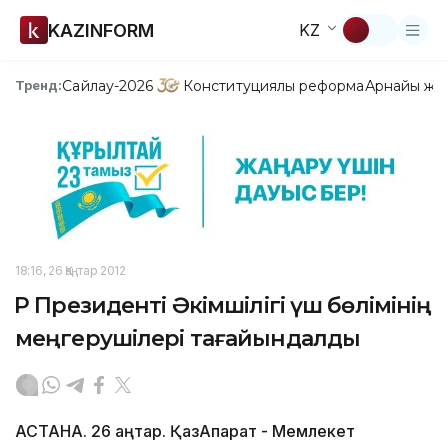
KAZINFORM
KZ
Сайлау-2026
Конституциялық реформа
Арнайы жо
Тренд:
18:16, 26 Қаңтар 2012
ҚР Президенті Әкімшілігі үш бөлімінің
меңгерушілері тағайындалды
АСТАНА. 26 қаңтар. ҚазАқпарат - Мемлекет