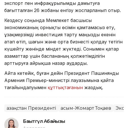
экспорт пен инфрақұрылымды дамытуға
бағытталған 26 жобаны енгізу жоспарланып отыр.
Кездесу соңында Мемлекет басшысы
экономиканың орнықты өсімін қамтамасыз ету,
ұзақмерзімді инвестиция тарту маңызды екенін
атап өтіп, шағын және орта бизнесті қолдау тетігін
күшейту жөнінде міндет жүктеді. Сонымен қатар
азаматтар үшін баспананың қолжетімділігін
арттыруға айрықша назар аударды.
Айта кетейік, бұған дейін Президент Пашинянды
Армения Премьер-министрі лауазымына қайта
тағайындалуымен
құттықтағанын
жаздық.
Қазақстан Президенті
Қасым-Жомарт Тоқаев
Экон
Бақытгүл Абайқызы