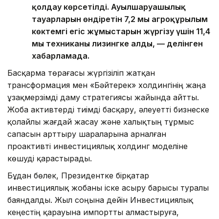
қолдау көрсетілді. Ауылшаруашылық
тауарларын өндіретін 7,2 мың агроқұрылым
көктемгі егіс жұмыстарын жүргізу үшін 11,4
мың техниканы лизингке алды, — делінген
хабарламада.
Басқарма төрағасы жүргізіліп жатқан
трансформация мен «Бәйтерек» холдингінің жаңа
ұзақмерзімді даму стратегиясы жайында айтты.
Жоба активтерді тиімді басқару, әлеуетті бизнеске
қолайлы жағдай жасау және халықтың тұрмыс
сапасын арттыру шараларына арналған
проактивті инвестициялық холдинг моделіне
көшуді қарастырады.
Бұдан бөлек, Президентке бірқатар
инвестициялық жобаны іске асыру барысы туралы
баяндалды. Жыл соңына дейін Инвестициялық
кеңестің қарауына импортты алмастыруға,