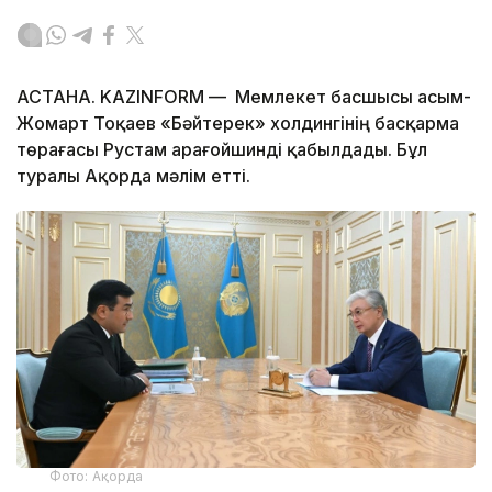
АСТАНА. KAZINFORM — Мемлекет басшысы Қасым-
Жомарт Тоқаев «Бәйтерек» холдингінің басқарма
төрағасы Рустам Қарағойшинді қабылдады. Бұл
туралы Ақорда мәлім етті.
Фото: Ақорда