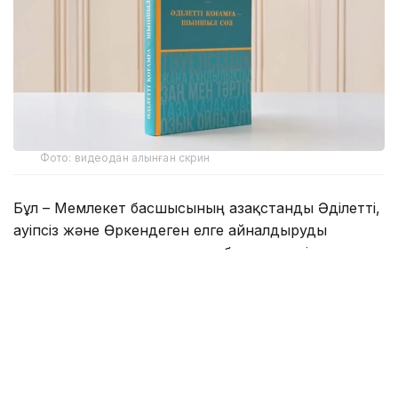
Фото: видеодан алынған скрин
Бұл – Мемлекет басшысының Қазақстанды Әділетті,
Қауіпсіз және Өркендеген елге айналдыруды
көздеген ұлы мұратының сөзбен көмкерілген
жиынтық бейнесі.
– Құрметті достар! Сөз қадірін түсінетін,
көкірегі ояу, зерделі қауымға айтар
жаңалығымыз бар. «Әділетті қоғамға –
шыншыл сөз» деген атпен Қазақстан
Республикасының Президенті Қасым-