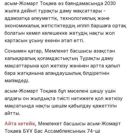
Қасым-Жомарт Тоқаев өз баяндамасында 2030
жылға дейінгі тұрақты даму мақсаттары -
адамзатқа әлеуметтік, технологиялық және
экономикалық жетістіктердің игілігі баршаға ортақ
болатын кемел келешекке жетудің нақты жол
картасын ұсыну екенін атап өтті.
Сонымен қатар, Мемлекет басшысы Қазақстан
халықаралық қоғамдастықтың Тұрақты даму
мақсаттарына қол жеткізу жөнінен артта қалып
бара жатқанына алаңдаушылық білдіретінін
мәлімдеді.
Қасым-Жомарт Тоқаев бұл мәселені шешу үшін
алдағы он жылдықта тиісті нәтижеге қол жеткізу
мақсатында нақты шешім қабылдау қажеттігін
айтты.
Айта кетейік
, Мемлекет басшысы Қасым-Жомарт
Тоқаев БҰҰ Бас Ассамблеясының 74-ші