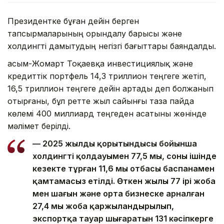
Президентке бұған дейін берген
тапсырмаларының орындалу барысы және
холдингті дамытудың негізгі бағыттары баяндалды.
Қасым-Жомарт Тоқаевқа инвестициялық және
кредиттік портфель 14,3 триллион теңгеге жетіп,
16,5 триллион теңгеге дейін артады деп болжанып
отырғаны, бұл ретте жыл сайынғы таза пайда
көлемі 400 миллиард теңгеден асатыны жөнінде
мәлімет берілді.
— 2025 жылдың қорытындысы бойынша
холдингтің қолдауымен 77,5 мың, соның ішінде
кезекте тұрған 11,6 мың отбасы баспанамен
қамтамасыз етілді. Өткен жылы 77 ірі жоба
мен шағын және орта бизнеске арналған
27,4 мың жоба қаржыландырылып,
экспортқа тауар шығаратын 131 кәсіпкерге