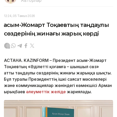
Авторлар
12:24, 05 Тамыз 2026
Қасым-Жомарт Тоқаевтың таңдаулы
сөздерінің жинағы жарық көрді
АСТАНА. KAZINFORM – Президент Қасым-Жомарт
Тоқаевтың «Әділетті қоғамға – шыншыл сөз»
атты таңдаулы сөздерінің жинағы жарыққа шықты.
Бұл туралы Президенттің ішкі саясат мәселелері
және коммуникациялар жөніндегі көмекшісі Арман
Қырықбаев
әлеуметтік желіде
жариялады.