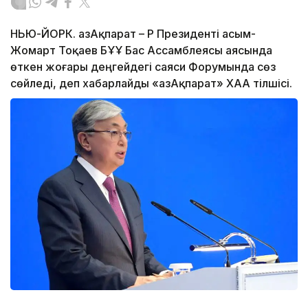
НЬЮ-ЙОРК. ҚазАқпарат – ҚР Президенті Қасым-
Жомарт Тоқаев БҰҰ Бас Ассамблеясы аясында
өткен жоғары деңгейдегі саяси Форумында сөз
сөйледі, деп хабарлайды «ҚазАқпарат» ХАА тілшісі.