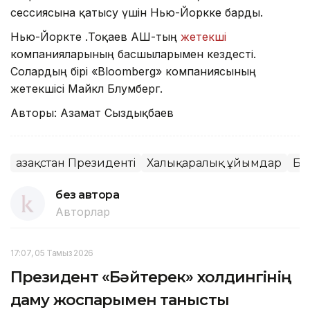
сессиясына қатысу үшін Нью-Йоркке барды.
Нью-Йоркте Қ.Тоқаев АҚШ-тың
жетекші
компанияларының басшыларымен кездесті.
Солардың бірі «Bloomberg» компаниясының
жетекшісі Майкл Блумберг.
Авторы: Азамат Сыздықбаев
Қазақстан Президенті
Халықаралық ұйымдар
БҰ
без автора
Авторлар
17:07, 05 Тамыз 2026
Президент «Бәйтерек» холдингінің
даму жоспарымен танысты