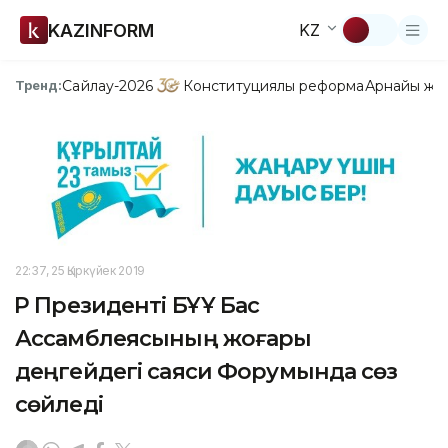
KAZINFORM
KZ
Сайлау-2026
Конституциялық реформа
Арнайы жо
Тренд:
22:37, 25 Қыркүйек 2019
ҚР Президенті БҰҰ Бас
Ассамблеясының жоғары
деңгейдегі саяси Форумында сөз
сөйледі