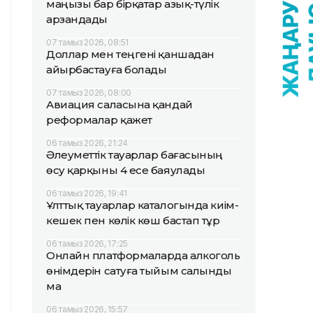
маңызы бар бірқатар азық-түлік
арзандады
07 тамыз 2026, 08:51
Доллар мен теңгені қаншадан
айырбастауға болады
07 тамыз 2026, 08:00
Авиация саласына қандай
реформалар қажет
06 тамыз 2026, 21:24
Әлеуметтік тауарлар бағасының
өсу қарқыны 4 есе баяулады
06 тамыз 2026, 19:41
Ұлттық тауарлар каталогында киім-
кешек пен көлік көш бастап тұр
06 тамыз 2026, 17:25
Онлайн платформаларда алкоголь
өнімдерін сатуға тыйым салынды
ма
06 тамыз 2026, 15:57