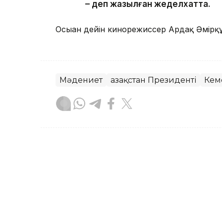
– деп жазылған жеделхатта.
Осыған дейін кинорежиссер Ардақ Әмір
Мәдениет
Қазақстан Президенті
Кем
Айдар Оспаналиев
Авторлар
17:07, 05 Тамыз 2026
Президент «Бәйтерек» х