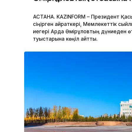
АСТАНА. KAZINFORM – Президент Қасы
сіңірген қайраткері, Мемлекеттік сы
иегері Ардақ Әмірқұловтың дүниеден 
туыстарына көңіл айтты.