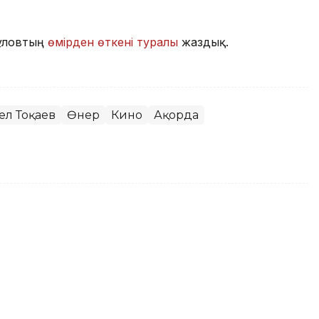
құловтың
өмірден өткені туралы
жаздық.
ел Тоқаев
Өнер
Кино
Ақорда
олдингінің даму жоспарымен