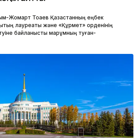
м-Жомарт Тоқаев Қазақстанның еңбек
йлықтың лауреаты және «Құрмет» орденінің
өтуіне байланысты марқұмның туған-