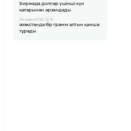
Биржада доллар үшінші күн
қатарынан арзандады
06 тамыз 2026, 13:10
Қазақстанда бір грамм алтын қанша
тұрады