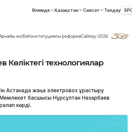
Әлемде
Қазақстан
Саясат
Талдау
SP
Арнайы жоба
Конституциялық реформа
Сайлау-2026
ев Көліктегі технологиялар
гін Астанада жаңа электровоз құрастыру
а Мемлекет басшысы Нұрсұлтан Назарбаев
ралап көрді.