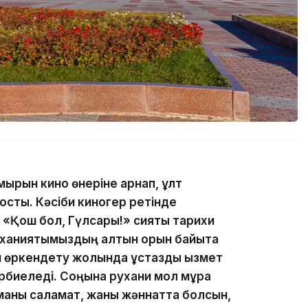
ұмырын кино өнеріне арнап, ұлт
қосты. Кәсіби киногер ретінде
«Қош бол, Гүлсары!» сияқты тарихи
уханиятымыздың алтын қорын байыта
н өркендету жолында ұстаздық қызмет
әрбиеледі. Соңына рухани мол мұра
иманы саламат, жаны жәннатта болсын,