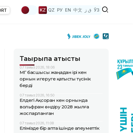
KZ
QZ
РУ
EN
中文
ق ز
ЎЗ
ORT
Тақырыпқа қатысты
07 тамыз 2026, 18:06
ҚМГ басшысы жаңадан ірі кен
орнын игеруге қатысты түсінік
берді
07 тамыз 2026, 16:50
Елдегі Ақсоран кен орнында
вольфрам өндіру 2028 жылға
жоспарланған
07 тамыз 2026, 11:08
Елімізде бір апта ішінде әлеуметтік