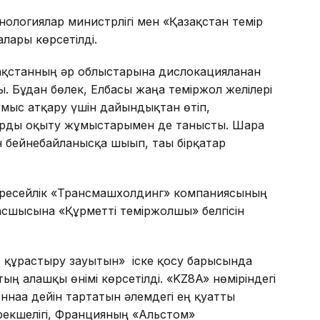
ологиялар министрлігі мен «Қазақстан темір
лары көрсетілді.
қстанның әр облыстарына дислокацияланған
ы. Бұдан бөлек, Елбасы жаңа теміржол желілері
ұмыс атқару үшін дайындықтан өтіп,
дарды оқыту жұмыстарымен де танысты. Шара
бейнебайланысқа шығып, тағы бірқатар
 ресейлік «Трансмашхолдинг» компаниясының
сшысына «Құрметті теміржолшы» белгісін
з құрастыру зауытын» іске қосу барысында
ң алғашқы өнімі көрсетілді. «KZ8A» нөміріндегі
наға дейін тартатын әлемдегі ең қуатты
рекшелігі, Францияның «Альстом»