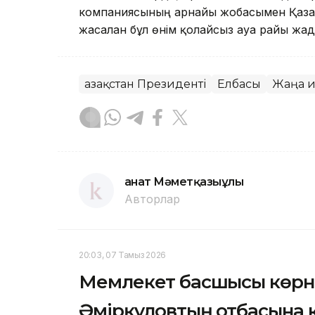
компаниясының арнайы жобасымен Қазақ
жасалған бұл өнім қолайсыз ауа райы жағд
Қазақстан Президенті
Елбасы
Жаңа 
Қанат Мәметқазыұлы
Авторлар
20:03, 07 Тамыз 2026
Мемлекет басшысы көрн
Әмірқұловтың отбасына 