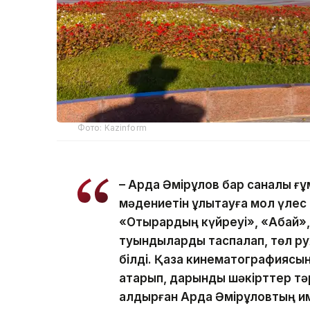
Фото: Kazinform
– Ардақ Әмірқұлов бар саналы ғ
мәдениетін ұлықтауға мол үлес 
«Отырардың күйреуі», «Абай», 
туындыларды таспалап, төл р
білді. Қазақ кинематографиясы
атқарып, дарынды шәкірттер т
қалдырған Ардақ Әмірқұловтың 