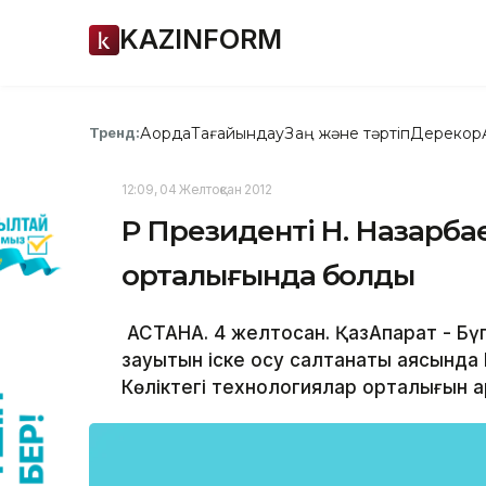
KAZINFORM
Ақорда
Тағайындау
Заң және тәртіп
Дерекқор
Тренд:
12:09, 04 Желтоқсан 2012
ҚР Президенті Н. Назарба
орталығында болды
АСТАНА. 4 желтоқсан. ҚазАқпарат - Бү
зауытын іске қосу салтанаты аясынд
Көліктегі технологиялар орталығын а