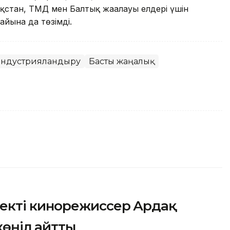
стан, ТМД мен Балтық жағалауы елдері үшін
айына да төзімді.
индустрияландыру
Басты жаңалық
екті кинорежиссер Ардақ
көңіл айтты