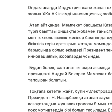
Ондағы алаңда Индустрия және жаңа техн
жолы» ҰК» АҚ ілкімді инновациялық жоба
Атап айтқанда, Мемлекет басшысы Қаза
түрлі бағыттағы оншақты жобамен таныст
мен технологиялық желілер бағытында ж
біліктіліктерін арттырып жатқан маман
барысында облыс әкімдері Президентпен 
инновациялық жобаларды ұсынды.
Бұдан бөлек, салтанатты шара аясында
президенті Андрей Бокарев Мемлекет ба
тапсырған болатын.
Тоқтала кететін жайт, бүгін «Электрово
Президент Н. Назарбаевқа аталған зауытты
қазақстандық жүк электровозы 9 мың тон
локомотивтердің бірі болып табылады. Е