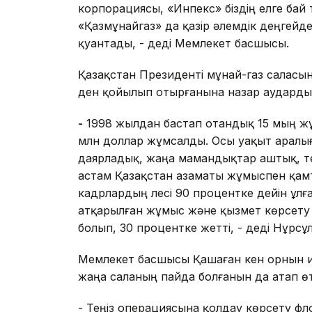
корпорациясы, «Инпекс» біздің елге бай тә
«Қазмұнайгаз» да қазір әлемдік деңгейд
қуантады, - деді Мемлекет басшысы.
Қазақстан Президенті мұнай-газ саласын
ден қойылып отырғанына назар аударды
-
1998 жылдан бастап отандық 15 мың жұм
млн доллар жұмсалды. Осы уақыт аралы
даярладық, жаңа мамандықтар аштық, т
астам Қазақстан азаматы жұмыспен қам
кадрлардың үлесі 90 процентке дейін ұлғ
атқарылған жұмыс және қызмет көрсету іс
болып, 30 процентке жетті, - деді Нұрс
Мемлекет басшысы Қашаған кен орнын иг
жаңа саланың пайда болғанын да атап өт
- Теңіз операциясына қолдау көрсету фл