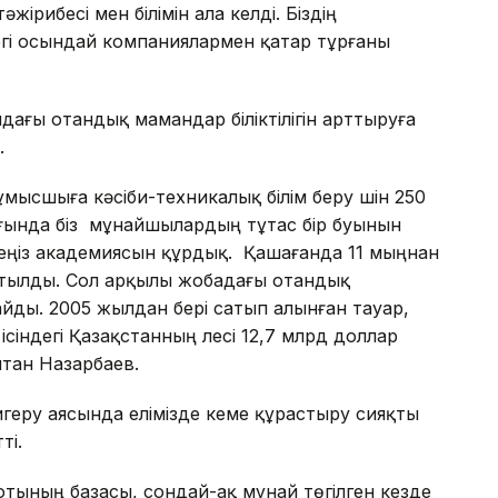
жірибесі мен білімін ала келді. Біздің
егі осындай компаниялармен қатар тұрғаны
дағы отандық мамандар біліктілігін арттыруға
.
ысшыға кәсіби-техникалық білім беру үшін 250
ғында біз мұнайшылардың тұтас бір буынын
еңіз академиясын құрдық. Қашағанда 11 мыңнан
тылды. Сол арқылы жобадағы отандық
айды. 2005 жылдан бері сатып алынған тауар,
індегі Қазақстанның үлесі 12,7 млрд доллар
ұлтан Назарбаев.
еру аясында елімізде кеме құрастыру сияқты
ті.
отының базасы, сондай-ақ мұнай төгілген кезде