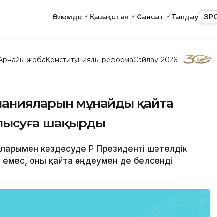
Әлемде
Қазақстан
Саясат
Талдау
SP
Арнайы жоба
Конституциялық реформа
Сайлау-2026
мпанияларын мұнайды қайта
алысуға шақырды
рларымен кездесуде ҚР Президенті шетелдік
 емес, оны қайта өңдеумен де белсенді