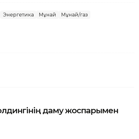
Энергетика
Мұнай
Мұнай/газ
олдингінің даму жоспарымен