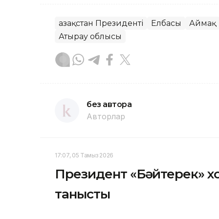
Қазақстан Президенті
Елбасы
Аймақ
Атырау облысы
без автора
Авторлар
17:07, 05 Тамыз 2026
Президент «Бәйтерек» х
танысты