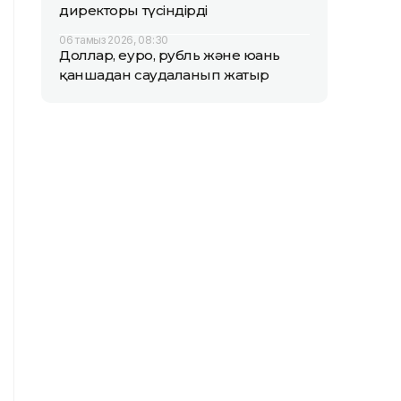
директоры түсіндірді
06 тамыз 2026, 08:30
Доллар, еуро, рубль және юань
қаншадан саудаланып жатыр