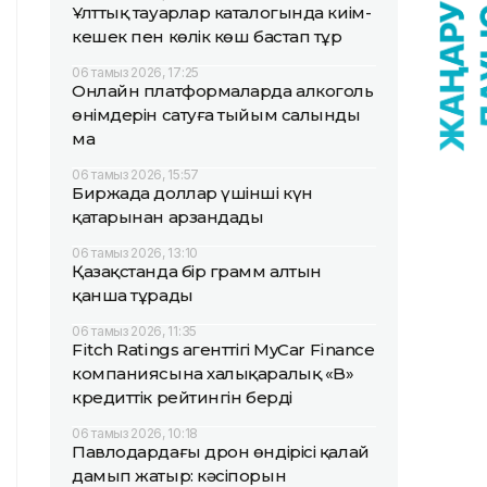
Ұлттық тауарлар каталогында киім-
кешек пен көлік көш бастап тұр
06 тамыз 2026, 17:25
Онлайн платформаларда алкоголь
өнімдерін сатуға тыйым салынды
ма
06 тамыз 2026, 15:57
Биржада доллар үшінші күн
қатарынан арзандады
06 тамыз 2026, 13:10
Қазақстанда бір грамм алтын
қанша тұрады
06 тамыз 2026, 11:35
Fitch Ratings агенттігі MyCar Finance
компаниясына халықаралық «B»
кредиттік рейтингін берді
06 тамыз 2026, 10:18
Павлодардағы дрон өндірісі қалай
дамып жатыр: кәсіпорын