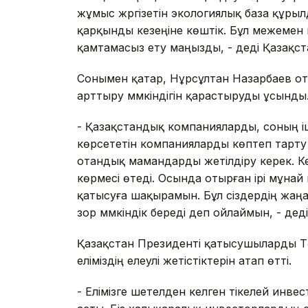
жұмыс жүргізетін экологиялық база құр
қарқынды кезеңіне көштік. Бұл межемен
қамтамасыз ету маңызды, - деді Қазақст
Сонымен қатар, Нұрсұлтан Назарбаев ота
арттыру мүмкіндігін қарастыруды ұсынды
- Қазақстандық компанияларды, соның і
көрсететін компанияларды көптеп тарту 
отандық мамандарды жетілдіру керек. 
көрмесі өтеді. Осында отырған ірі мұна
қатысуға шақырамын. Бұл сіздердің жаңа 
зор мүмкіндік береді деп ойлаймын, - де
Қазақстан Президенті қатысушыларды Тә
еліміздің елеулі жетістіктерін атап өтті.
- Елімізге шетелден келген тікелей инв