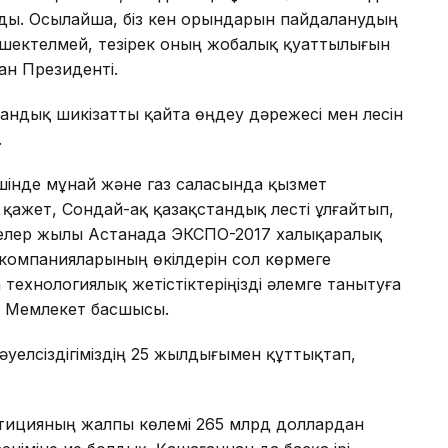
ылды. Осылайша, біз кен орындарын пайдаланудың
 шектелмей, тезірек оның жобалық қуаттылығын
ан Президенті.
ндық шикізатты қайта өңдеу дәрежесі мен үлесін
.
шінде мұнай және газ саласында қызмет
қажет, Сондай-ақ қазақстандық үлесті ұлғайтып,
Келер жылы Астанада ЭКСПО-2017 халықаралық
й компанияларының өкілдерін сол көрмеге
технологиялық жетістіктеріңізді әлемге танытуға
ді Мемлекет басшысы.
уелсіздігіміздің 25 жылдығымен құттықтап,
естицияның жалпы көлемі 265 млрд доллардан