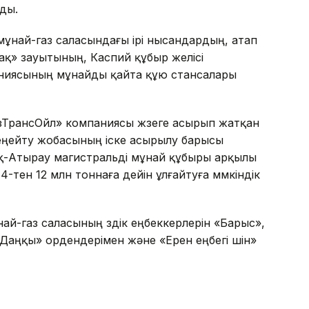
ды.
мұнай-газ саласындағы ірі нысандардың, атап
қ» зауытының, Каспий құбыр желісі
ниясының мұнайды қайта құю стансалары
азТрансОйл» компаниясы жүзеге асырып жатқан
еңейту жобасының іске асырылу барысы
-Атырау магистральді мұнай құбыры арқылы
тен 12 млн тоннаға дейін ұлғайтуға мүмкіндік
й-газ саласының үздік еңбеккерлерін «Барыс»,
Даңқы» ордендерімен және «Ерен еңбегі үшін»