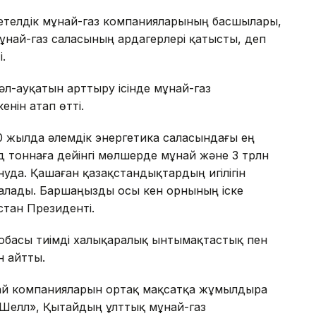
етелдік мұнай-газ компанияларының басшылары,
ұнай-газ саласының ардагерлері қатысты, деп
.
л-ауқатын арттыру ісінде мұнай-газ
нін атап өтті.
 жылда әлемдік энергетика саласындағы ең
рд тоннаға дейінгі мөлшерде мұнай және 3 трлн
уда. Қашаған қазақстандықтардың игілігін
саналады. Баршаңызды осы кен орнының іске
стан Президенті.
жобасы тиімді халықаралық ынтымақтастық пен
н айтты.
ұнай компанияларын ортақ мақсатқа жұмылдыра
«Шелл», Қытайдың ұлттық мұнай-газ