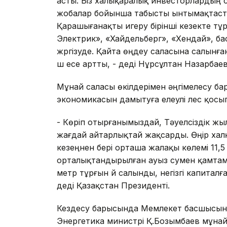
асты. Біз халықаралық инвесторлардың се
жобалар бойынша табысты ынтымақтасты
Қарашығанақты игеру бірінші кезекте тұ
Электрик», «Хайдельберг», «Хендай», ба
жүргізуде. Қайта өңдеу саласына салын
үш есе артты, - деді Нұрсұлтан Назарбаев
Мұнай саласы өкілдерімен әңгімелесу 
экономикасын дамытуға елеулі үлес қосып 
- Көріп отырғанымыздай, Тәуелсіздік ж
жағдай айтарлықтай жақсарды. Өңір хал
кезеңнен бері орташа жалақы көлемі 11,5
орталықтандырылған ауыз сумен қамтама
метр тұрғын үй салынды, негізгі капиталғ
деді Қазақстан Президенті.
Кездесу барысында Мемлекет басшысына
Энергетика министрі Қ.Бозымбаев мұнай-