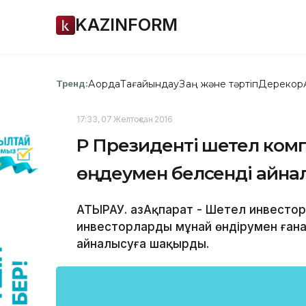
KAZINFORM
Ақорда
Тағайындау
Заң және тәртіп
Дерекқор
Тренд:
17:33, 07 Желтоқсан 2016
ҚР Президенті шетел ко
өңдеумен белсенді айн
АТЫРАУ. ҚазАқпарат - Шетел инвесто
инвесторларды мұнай өндірумен ғана
айналысуға шақырды.