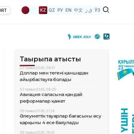
KZ
QZ
РУ
EN
中文
ق ز
ЎЗ
ORT
Тақырыпқа қатысты
07 тамыз 2026, 08:51
Доллар мен теңгені қаншадан
айырбастауға болады
07 тамыз 2026, 08:00
Авиация саласына қандай
реформалар қажет
06 тамыз 2026, 21:24
Әлеуметтік тауарлар бағасының өсу
қарқыны 4 есе баяулады
06 тамыз 2026, 19:41