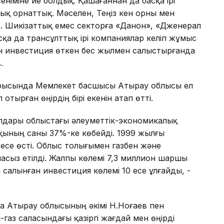
німіне ие болдық. Қашағаннан да басқа ірі
қ орнаттық. Мәселен, Теңіз кен орны мен
р. Шикізаттық емес секторға «Данон», «Дженерал
сқа да трансұлттық ірі компаниялар келіп жұмыс
ған инвестиция өткен бес жылмен салыстырғанда
.
барысында Мемлекет басшысы Атырау облысы ел
отырған өңірдің бірі екенін атап өтті.
ылдары облыстағы әлеуметтік-экономикалық
қының саны 37%-ке көбейді. 1999 жылғы
 есе өсті. Облыс толығымен газбен және
сыз етілді. Жалпы көлемі 7,3 миллион шаршы
а салынған инвестиция көлемі 10 есе ұлғайды, -
 Атырау облысының әкімі Н.Ноғаев пен
газ саласындағы қазіргі жағдай мен өңірді