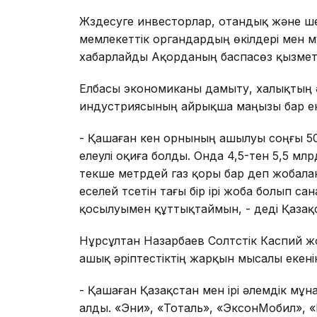
Жүздесуге инвесторлар, отандық және ш
мемлекеттік органдардың өкілдері мен м
хабарлайды Ақорданың баспасөз қызметі
Елбасы экономиканы дамыту, халықтың ә
индустриясының айрықша маңызы бар еке
- Қашаған кен орнының ашылуы соңғы 50
елеулі оқиға болды. Онда 4,5-тен 5,5 мл
текше метрдей газ қоры бар деп жобалан
еселей түсетін тағы бір ірі жоба болып 
қосылуымен құттықтаймын, - деді Қазақ
Нұрсұлтан Назарбаев Солтүстік Каспий 
ашық әріптестіктің жарқын мысалы екені
- Қашаған Қазақстан мен ірі әлемдік м
алды. «Эни», «Тоталь», «ЭксонМобил», 