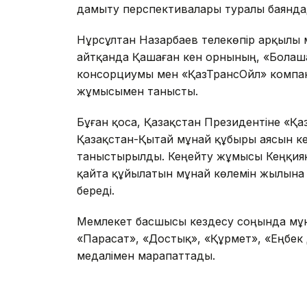
дамыту перспективалары туралы баянда
Нұрсұлтан Назарбаев телекөпір арқылы 
айтқанда Қашаған кен орнының, «Болаша
консорциумы мен «ҚазТрансОйл» компа
жұмысымен танысты.
Бұған қоса, Қазақстан Президентіне «Қ
Қазақстан-Қытай мұнай құбыры аясын к
таныстырылды. Кеңейту жұмысы Кеңқияқ
қайта құйылатын мұнай көлемін жылына 4-
береді.
Мемлекет басшысы кездесу соңында мұна
«Парасат», «Достық», «Құрмет», «Еңбек 
медалімен марапаттады.