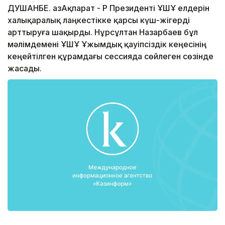
ДУШАНБЕ. ҚазАқпарат - ҚР Президенті ҰҚШҰ елдерін
халықаралық лаңкестікке қарсы күш-жігерді
арттыруға шақырды. Нұрсұлтан Назарбаев бұл
мәлімдемені ҰҚШҰ Ұжымдық қауіпсіздік кеңесінің
кеңейтілген құрамдағы сессияда сөйлеген сөзінде
жасады.