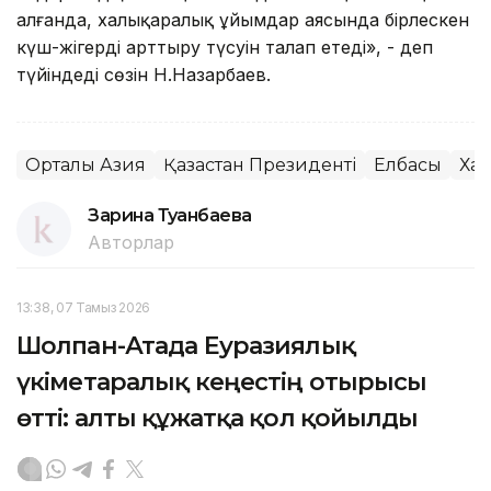
алғанда, халықаралық ұйымдар аясында бірлескен
күш-жігерді арттыру түсуін талап етеді», - деп
түйіндеді сөзін Н.Назарбаев.
Орталық Азия
Қазақстан Президенті
Елбасы
Хал
Зарина Туғанбаева
Авторлар
13:38, 07 Тамыз 2026
Шолпан-Атада Еуразиялық
үкіметаралық кеңестің отырысы
өтті: алты құжатқа қол қойылды