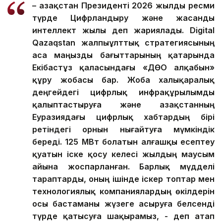
– Қазақстан Президенті 2026 жылды ресми
түрде Цифрландыру және жасанды
интеллект жылы деп жариялады. Digital
Qazaqstan жалпыұлттық стратегиясының
аса маңызды бағыттарының қатарында
Екібастұз қаласындағы «ДӨО алқабын»
құру жобасы бар. Жоба халықаралық
деңгейдегі цифрлық инфрақұрылымды
қалыптастыруға және Қазақстанның
Еуразиядағы цифрлық хабтардың бірі
ретіндегі орнын нығайтуға мүмкіндік
береді. 125 МВт болатын алғашқы есептеу
қуатын іске қосу келесі жылдың маусым
айына жоспарланған. Барлық мүдделі
тараптарды, оның ішінде іскер топтар мен
технологиялық компаниялардың өкілдерін
осы бастаманы жүзеге асыруға белсенді
түрде қатысуға шақырамыз, - деп атап