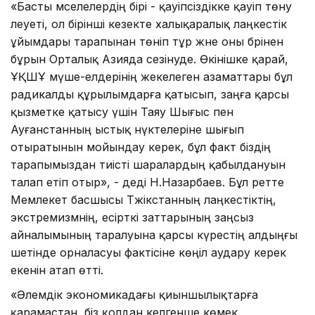
«Басты мәселелердің бірі - қауіпсіздікке қауіп төну
әлеуеті, ол бірінші кезекте халықаралық лаңкестік
ұйымдары тарапынан төніп тұр және оны бәрінен
бұрын Орталық Азияда сезінуде. Өкінішке қарай,
ҰҚШҰ мүше-елдерінің жекелеген азаматтары бұл
радикалды құрылымдарға қатысып, заңға қарсы
қызметке қатысу үшін Таяу Шығыс пен
Ауғанстанның ыстық нүктелеріне шығып
отыратынын мойындау керек, бұл факт біздің
тарапымыздан тиісті шаралардың қабылдануын
талап етіп отыр», - деді Н.Назарбаев. Бұл ретте
Мемлекет басшысы Тәжікстанның лаңкестіктің,
экстремизмнің, есірткі заттарының заңсыз
айналымының таралуына қарсы күрестің алдыңғы
шетінде орналасуы фактісіне көңіл аудару керек
екенін атап өтті.
«Әлемдік экономикадағы қиыншылықтарға
қарамастан, біз қолдан келгенше көмек