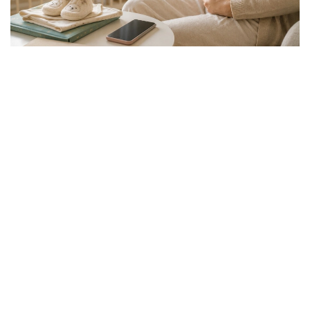
Фото: Еңбек және халықты әлеуметтік қорғау министрлігі
Қазақстан Республикасы Еңбек және халықты
әлеуметтік қорғау министрлігі «Мемлекеттік
әлеуметтік сақтандыру қоры» АҚ арқылы әлеуметтік
төлемдерді тағайындау жүйесін тұрақты түрде
жетілдіріп келеді. Әлеуметтік төлемдерді
тағайындау процесі цифрлық технологиялар мен
жасанды интеллекттің көмегімен жетілдірілуде.
Негізгі мақсат — төлемдердің нақты құқығы бар
азаматтарға әділ әрі уақытылы тағайындалуын
қамтамасыз ету.
— Міндетті әлеуметтік сақтандыру жүйесі
әділдік пен өзара жауапкершілік