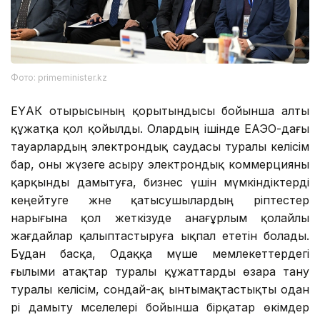
Фото: primeminister.kz
ЕҮАК отырысының қорытындысы бойынша алты
құжатқа қол қойылды. Олардың ішінде ЕАЭО-дағы
тауарлардың электрондық саудасы туралы келісім
бар, оны жүзеге асыру электрондық коммерцияны
қарқынды дамытуға, бизнес үшін мүмкіндіктерді
кеңейтуге және қатысушылардың әріптестер
нарығына қол жеткізуде анағұрлым қолайлы
жағдайлар қалыптастыруға ықпал ететін болады.
Бұдан басқа, Одаққа мүше мемлекеттердегі
ғылыми атақтар туралы құжаттарды өзара тану
туралы келісім, сондай-ақ ынтымақтастықты одан
әрі дамыту мәселелері бойынша бірқатар өкімдер