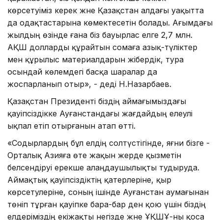
көрсетуіміз керек және Қазақстан алдағы уақытта
да одақтастарына көмектесетін болады. Ағымдағы
жылдың өзінде ғана біз бауырлас елге 2,7 млн.
АҚШ долларды құрайтын сомаға азық-түліктер
мен құрылыс материалдарын жібердік, тура
осындай көлемдегі басқа шаралар да
жоспарланып отыр», - деді Н.Назарбаев.
Қазақстан Президенті біздің аймағымыздағы
қауіпсіздікке Ауғанстандағы жағдайдың елеулі
ықпал етіп отырғанын атап өтті.
«Содырлардың бұл елдің солтүстігінде, яғни бізге -
Орталық Азияға өте жақын жерде қызметін
белсендіруі ерекше алаңдаушылықты тудыруда.
Аймақтық қауіпсіздіктің қатерлеріне, қыр
көрсетулеріне, соның ішінде Ауғанстан аумағынан
төніп тұрған қауіпке бара-бар ден қою үшін біздің
елдеріміздің екіжақты негізде және ҰҚШҰ-ны қоса