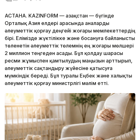
АСТАНА. KAZINFORM — Қазақстан — бүгінде
Орталық Азия елдері арасында аналарды
әлеуметтік қорғау деңгейі жоғары мемлекеттердің
бірі. Елімізде жүктілікке және босануға байланысты
төленетін әлеуметтік төлемнің ең жоғары мөлшері
2 миллион теңгеден асады. Бұл қолдау шарасы
ресми жұмыспен қамтылудың маңызын арттырып,
әлеуметтік сақтандыру жүйесіне қатысуға
мүмкіндік береді. Бұл туралы Еңбек және халықты
әлеуметтік қорғау министрлігі мәлім етті.