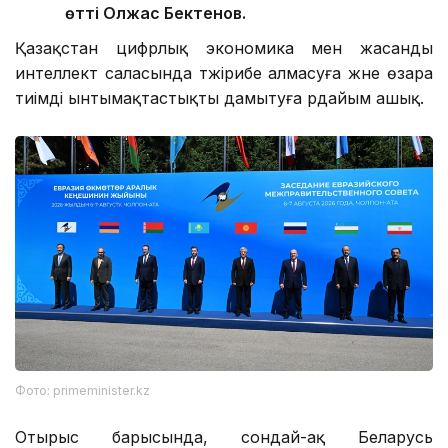
өтті Олжас Бектенов.
Қазақстан цифрлық экономика мен жасанды
интеллект саласында тәжірибе алмасуға және өзара
тиімді ынтымақтастықты дамытуға әрдайым ашық.
Фото: primeminister.kz
Отырыс барысында, сондай-ақ Беларусь