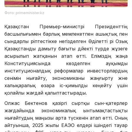
Фото: primeminister.kz
Қазақстан Премьер-министрі Президенттің
басшылығымен барлық мемлекетпен ашықтық пен
сындарлы әріптестікке негізделген Әділетті әрі Озық
Қазақстанды дамыту бағыты дәйекті түрде жұзеге
асырылып жатқанын атап өтті. Еліміздің жаңа
Конституциясында көзделген ауқымды
институционалдық реформалар инвесторлардың
сенімін нығайту, экономиканы жаңғырту және
халықаралық өзара іс-қимылды кеңейту үшін
қолайлы жағдай қалыптастырады.
Олжас Бектенов қазіргі сыртқы сын-қатерлер
жағдайында экономикалық ынтымақтастықты
нығайтудың маңызы арта түскенін атап өтті. Оның
айтуынша, 2025 жылы ЕАЭО елдері ішіндегі тауар