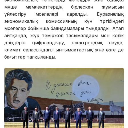
мүше мемлекеттердің бірлескен жұмысын
үйлестіру мәселелері қаралды. Еуразиялық
экономикалық комиссияның күн тәртібіндегі
мәселелер бойынша баяндамалары тыңдалды. Атап
айтқанда, жүк теміржол тасымалдары мен көлік
дәліздерін цифрландыру, электрондық сауда,
климат саласындағы ынтымақтастық және өзге де
бағыттар талқыланды.