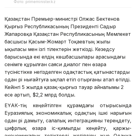
Фото: primeminister.kz
Қазақстан Премьер-министрі Олжас Бектенов
Қырғыз Республикасының Президенті Садыр
Жапаровқа Қазақстан Республикасының Мемлекет
басшысы Қасым-Жомарт Тоқаевтың жылы
ықыласы мен ізгі тілектерін жеткізді. Кезедсу
барысында екі елдің көшбасшылары арасындағы
сенімге құрылған саяси диалог пен өзара
түсіністікке негізделген одақтастық қатынастарды
одан әрі нығайтуға ықпал етіп отырғаны атап өтілді.
Кейінгі 5 жылда қазақ-қырғыз тауар айналымы 2
есе артып, $2,2 млрд болды.
ЕҮАК-тің кеңейтілген құрамдағы отырысында
Еуразиялық экономикалық одақтың ішкі нарығын
одан әрі дамыту, салалық интеграцияны тереңдету,
цифрлық өзара іс-қимылды кеңейту, қаржы-
экономикалық тетіктерді жетілдіру және Одаққа