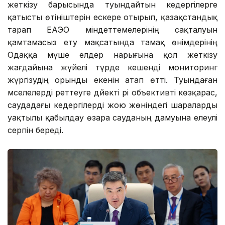
жеткізу барысында туындайтын кедергілерге
қатысты өтініштерін ескере отырып, қазақстандық
тарап ЕАЭО міндеттемелерінің сақталуын
қамтамасыз ету мақсатында тамақ өнімдерінің
Одаққа мүше елдер нарығына қол жеткізу
жағдайына жүйелі түрде кешенді мониторинг
жүргізудің орынды екенін атап өтті. Туындаған
мәселелерді реттеуге дәйекті әрі объективті көзқарас,
саудадағы кедергілерді жою жөніндегі шараларды
уақтылы қабылдау өзара сауданың дамуына елеулі
серпін береді.