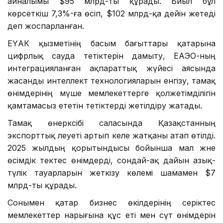
айналымы $95 млрд-ты құрады. Биыл бұл
көрсеткіш 7,3%-ға өсіп, $102 млрд-қа дейін жетеді
деп жоспарланған.
ЕҮАК қызметінің басым бағыттары қатарына
цифрлық сауда тетіктерін дамыту, ЕАЭО-ның
интеграцияланған ақпараттық жүйесі аясында
жасанды интеллект технологияларын енгізу, тамақ
өнімдерінің мүше мемлекеттерге қолжетімділігін
қамтамасыз ететін тетіктерді жетілдіру жатады.
Тамақ өнеркәсібі саласында Қазақстанның
экспорттық әлеуеті артып келе жатқаны атап өтілді.
2025 жылдың қорытындысы бойынша мал және
өсімдік тектес өнімдерді, сондай-ақ дайын азық-
түлік тауарларын жеткізу көлемі шамамен $7
млрд-ты құрады.
Сонымен қатар бизнес өкілдерінің серіктес
мемлекеттер нарығына құс еті мен сүт өнімдерін