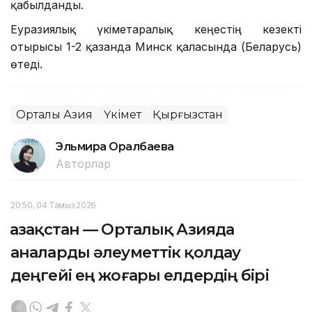
қабылданды.
Еуразиялық үкіметаралық кеңестің кезекті
отырысы 1-2 қазанда Минск қаласында (Беларусь)
өтеді.
Орталық Азия
Үкімет
Қырғызстан
Эльмира Оралбаева
Авторлар
20:50, 04 Тамыз 2026
Қазақстан — Орталық Азияда
аналарды әлеуметтік қолдау
деңгейі ең жоғары елдердің бірі