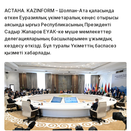
АСТАНА. KAZINFORM – Шолпан-Ата қаласында
өткен Еуразиялық үкіметаралық кеңес отырысы
аясында Қырғыз Республикасының Президенті
Садыр Жапаров ЕҮАК-ке мүше мемлекеттер
делегацияларының басшыларымен ұжымдық
кездесу өткізді. Бұл туралы Үкіметтің баспасөз
қызметі хабарлады.