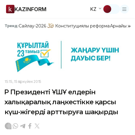
KAZINFORM
KZ
Сайлау-2026
Конституциялық реформа
Арнайы жо
Тренд:
15:15, 15 Қыркүйек 2015
ҚР Президенті ҰҚШҰ елдерін
халықаралық лаңкестікке қарсы
күш-жігерді арттыруға шақырды