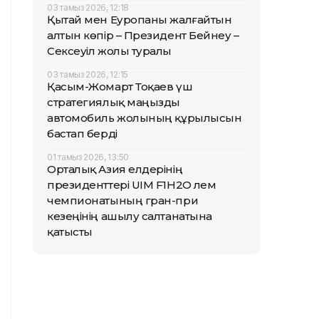
03 тамыз 2026, 12:18
Қытай мен Еуропаны жалғайтын
алтын көпір – Президент Бейнеу –
Сексеуіл жолы туралы
03 тамыз 2026, 12:15
Қасым-Жомарт Тоқаев үш
стратегиялық маңызды
автомобиль жолының құрылысын
бастап берді
01 тамыз 2026, 13:50
Орталық Азия елдерінің
президенттері UIM F1H2O әлем
чемпионатының гран-при
кезеңінің ашылу салтанатына
қатысты