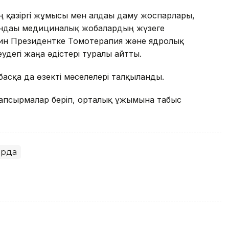
қазіргі жұмысы мен алдағы даму жоспарлары,
сындағы медициналық жобалардың жүзеге
ин Президентке Томотерапия және ядролық
удегі жаңа әдістері туралы айтты.
асқа да өзекті мәселелері талқыланды.
апсырмалар беріп, орталық ұжымына табыс
орда