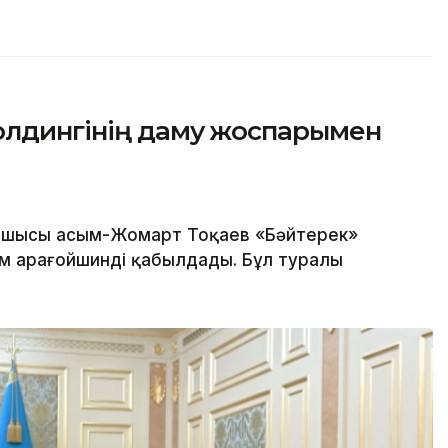
олдингінің даму жоспарымен
шысы Қасым-Жомарт Тоқаев «Бәйтерек»
м Қарағойшинді қабылдады. Бұл туралы