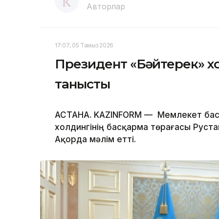
Авторлар
17:07, 05 Тамыз 2026
Президент «Бәйтерек» х
танысты
АСТАНА. KAZINFORM — Мемлекет бас
холдингінің басқарма төрағасы Руста
Ақорда мәлім етті.