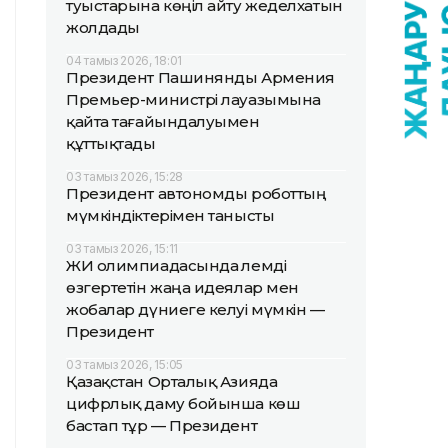
туыстарына көңіл айту жеделхатын
жолдады
04 тамыз 2026, 18:01
Президент Пашинянды Армения
Премьер-министрі лауазымына
қайта тағайындалуымен
құттықтады
03 тамыз 2026, 15:28
Президент автономды роботтың
мүмкіндіктерімен танысты
03 тамыз 2026, 15:11
ЖИ олимпиадасында әлемді
өзгертетін жаңа идеялар мен
жобалар дүниеге келуі мүмкін —
Президент
03 тамыз 2026, 15:05
Қазақстан Орталық Азияда
цифрлық даму бойынша көш
бастап тұр — Президент