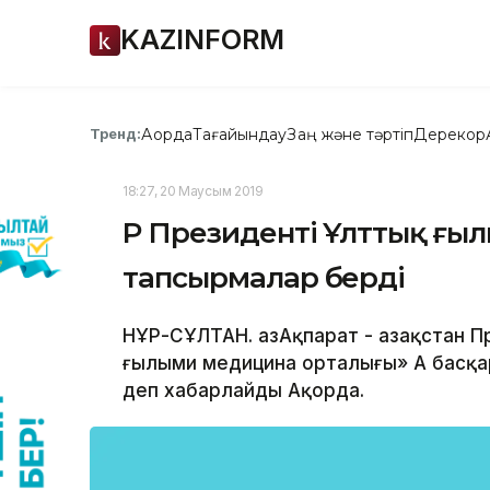
KAZINFORM
Ақорда
Тағайындау
Заң және тәртіп
Дерекқор
Тренд:
18:27, 20 Маусым 2019
ҚР Президенті Ұлттық ғ
тапсырмалар берді
НҰР-СҰЛТАН. ҚазАқпарат - Қазақстан 
ғылыми медицина орталығы» АҚ басқа
деп хабарлайды Ақорда.