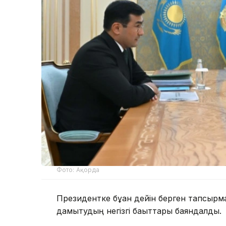
Фото: Ақорда
Президентке бұған дейін берген тапсыр
дамытудың негізгі бағыттары баяндалды.