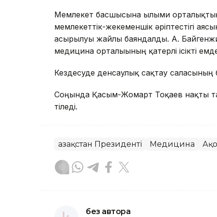
Мемлекет басшысына ғылыми орталықтың 
мемлекеттік-жекеменшік әріптестігі ая
асырылуы жайлы баяндалды. А. Байгенж
медицина орталығының қатерлі ісікті емде
Кездесуде денсаулық сақтау саласының б
Соңында Қасым-Жомарт Тоқаев нақты т
тіледі.
Қазақстан Президенті
Медицина
Ақ
без автора