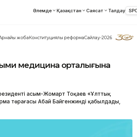
Әлемде
Қазақстан
Саясат
Талдау
SP
Арнайы жоба
Конституциялық реформа
Сайлау-2026
ылыми медицина орталығына
Президенті Қасым-Жомарт Тоқаев «Ұлттық
рма төрағасы Абай Байгенжинді қабылдады,