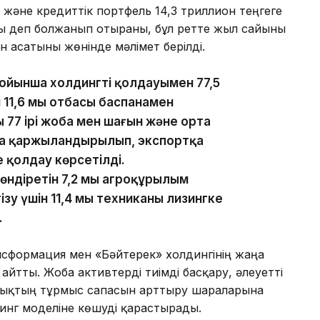
әне кредиттік портфель 14,3 триллион теңгеге
ды деп болжанып отырғаны, бұл ретте жыл сайынғы
н асатыны жөнінде мәлімет берілді.
йынша холдингтің қолдауымен 77,5
н 11,6 мың отбасы баспанамен
 77 ірі жоба мен шағын және орта
оба қаржыландырылып, экспортқа
е қолдау көрсетілді.
діретін 7,2 мың агроқұрылым
зу үшін 11,4 мың техниканы лизингке
.
ансформация мен «Бәйтерек» холдингінің жаңа
йтты. Жоба активтерді тиімді басқару, әлеуетті
алықтың тұрмыс сапасын арттыру шараларына
инг моделіне көшуді қарастырады.