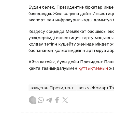
Бұдан бөлек, Президентке бірқатар инв
баяндалды. Жыл соңына дейін Инвестици
экспорт пен инфрақұрылымды дамытуға б
Кездесу соңында Мемлекет басшысы эко
ұзақмерзімді инвестиция тарту маңызды е
қолдау тетігін күшейту жөнінде міндет 
баспананың қолжетімділігін арттыруға а
Айта кетейік, бұған дейін Президент П
қайта тағайындалуымен
құттықтағанын
жа
Қазақстан Президенті
Қасым-Жомарт Т