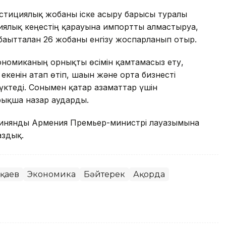
естициялық жобаны іске асыру барысы туралы
ялық кеңестің қарауына импортты алмастыруға,
ағытталған 26 жобаны енгізу жоспарланып отыр.
номиканың орнықты өсімін қамтамасыз ету,
кенін атап өтіп, шағын және орта бизнесті
жүктеді. Сонымен қатар азаматтар үшін
йрықша назар аударды.
ашинянды Армения Премьер-министрі лауазымына
здық.
оқаев
Экономика
Бәйтерек
Ақорда