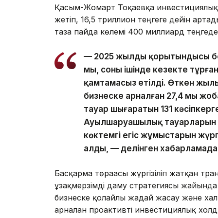
Қасым-Жомарт Тоқаевқа инвестициялық ж
жетіп, 16,5 триллион теңгеге дейін арта
таза пайда көлемі 400 миллиард теңгеде
— 2025 жылдың қорытындысы бо
мың, соның ішінде кезекте тұрға
қамтамасыз етілді. Өткен жылы
бизнеске арналған 27,4 мың ж
тауар шығаратын 131 кәсіпкерг
Ауылшаруашылық тауарларын өн
көктемгі егіс жұмыстарын жүргі
алды, — делінген хабарламада
Басқарма төрағасы жүргізіліп жатқан тр
ұзақмерзімді даму стратегиясы жайында а
бизнеске қолайлы жағдай жасау және х
арналған проактивті инвестициялық холд