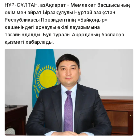
НҰР-СҰЛТАН. ҚазАқпарат - Мемлекет басшысының
өкімімен Қайрат Ырзақұлұлы Нұртай Қазақстан
Республикасы Президентінің «Байқоңыр»
кешеніндегі арнаулы өкілі лауазымына
тағайындалды. Бұл туралы Ақорданың баспасөз
қызметі хабарлады.