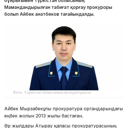
бұйрығымен Түркістан облысының
Мамандандырылған табиғат қорғау прокуроры
болып Айбек Қанатбеков тағайындалды.
Фото: Түркістан облысының прокуратурасы
Айбек Мырзабекұлы прокуратура органдарындағы
еңбек жолын 2013 жылы бастаған.
Әр жылдары Атырау қаласы прокуратурасының