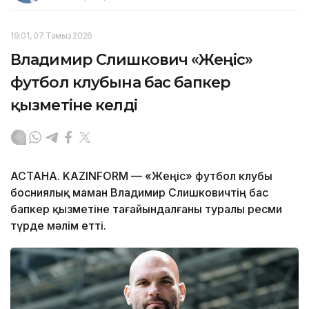
19:01, 07 Тамыз 2026
Владимир Слишкович «Жеңіс»
футбол клубына бас бапкер
қызметіне келді
АСТАНА. KAZINFORM — «Жеңіс» футбол клубы
босниялық маман Владимир Слишковичтің бас
бапкер қызметіне тағайындалғаны туралы ресми
түрде мәлім етті.