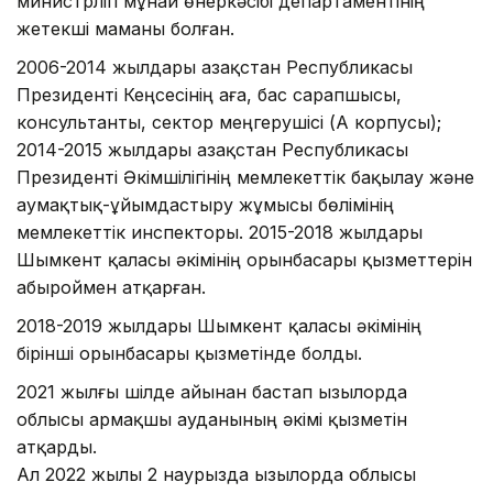
министрлігі мұнай өнеркәсібі департаментінің
жетекші маманы болған.
2006-2014 жылдары Қазақстан Республикасы
Президенті Кеңсесінің аға, бас сарапшысы,
консультанты, сектор меңгерушісі (А корпусы);
2014-2015 жылдары Қазақстан Республикасы
Президенті Әкімшілігінің мемлекеттік бақылау және
аумақтық-ұйымдастыру жұмысы бөлімінің
мемлекеттік инспекторы. 2015-2018 жылдары
Шымкент қаласы әкімінің орынбасары қызметтерін
абыроймен атқарған.
2018-2019 жылдары Шымкент қаласы әкімінің
бірінші орынбасары қызметінде болды.
2021 жылғы шілде айынан бастап Қызылорда
облысы Қармақшы ауданының әкімі қызметін
атқарды.
Ал 2022 жылы 2 наурызда Қызылорда облысы