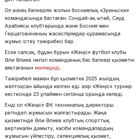
Ол өзінің бапкерлік жолын босниялық «Зриньски»
командасында бастаған. Сондай-ақ Қытай, Сауд
Арабиясы клубтарында және Босния мен
Герцеговинаның жасөспірімдер құрамасында
жұмыс істеу тәжірибесі бар.
Еске салсақ, бұдан бұрын «Жеңіс» футбол клубы
Әли Әлиев негізгі команданың бас бапкері қызметін
аяқтағанын
мәлімдеді
.
Тәжірибелі маман бұл қызметке 2025 жылдың
желтоқсан айында келген еді. Қазір «Жеңіс» турнир
кестесінде 23 ұпаймен сегізінші орында келеді.
Енді ол «Жеңіс» ФК техникалық директоры
ретіндегі жұмысын жалғастырады. Жаңа
қызметінде Әли Әлиев клубтың спорттық
вертикалін дамыту, кәсіби командалардың
жұмысын үйлестіру, селекциялық қызмет,