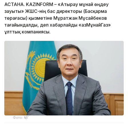
АСТАНА. KAZINFORM – «Атырау мұнай өңдеу
зауыты» ЖШС-нің бас директоры (Басқарма
төрағасы) қызметіне Мұратжан Мұсайбеков
тағайындалды, деп хабарлайды «ҚазМұнайГаз»
ұлттық компаниясы.
Фото: ҚМГ