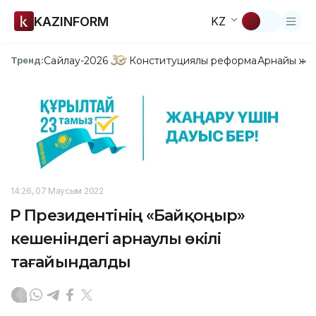
KAZINFORM
KZ
Сайлау-2026
Конституциялық реформа
Арнайы жо
Тренд:
14:26, 07 Маусым 2022
ҚР Президентінің «Байқоңыр»
кешеніндегі арнаулы өкілі
тағайындалды