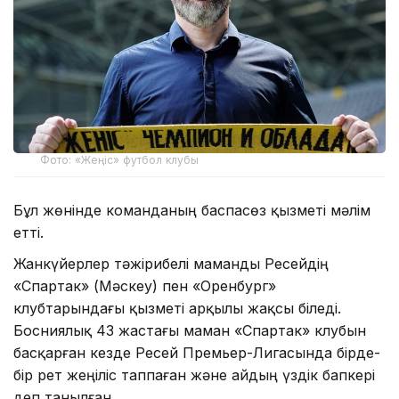
Фото: «Жеңіс» футбол клубы
Бұл жөнінде команданың баспасөз қызметі мәлім
етті.
Жанкүйерлер тәжірибелі маманды Ресейдің
«Спартак» (Мәскеу) пен «Оренбург»
клубтарындағы қызметі арқылы жақсы біледі.
Босниялық 43 жастағы маман «Спартак» клубын
басқарған кезде Ресей Премьер-Лигасында бірде-
бір рет жеңіліс таппаған және айдың үздік бапкері
деп танылған.