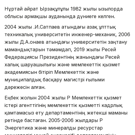
Нұртай Қайрат Ырзақұлұлы 1982 жылы Қызылорда
облысы Қармақшы ауданында дүниеге келген.
2004 жылы Қ.И.Сатпаев атындағы Қазақ ұлттық
техникалық университетін инженер-механик, 2006
жылы Д.А.Қонаев атындағы университетін заңтану
мамандықтарын тәмәмдап, 2019 жылы Ресей
Федерациясы Президентінің жанындағы Ресей
халық шаруашылығы және мемлекеттік қызмет
академиясын бітіріп Мемлекеттік және
муниципалдық басқару магистрі ғылыми
дәрежесін алған.
Еңбек жолын 2004 жылы ҚР Мемлекеттік қызмет
істері агенттігінің мемлекеттік қызметті кадрлық
қамтамасыз ету департаментінің жетекші маманы
ретінде бастаған. 2005-2006 жылдары ҚР
Энергетика және минералды ресурстар