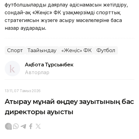
футболшыларды даярлау әдіснамасын жетілдіру,
сондай-ақ «Жеңіс» ФК ұзақмерзімді спорттық
стратегиясын жүзеге асыру мәселелеріне баса
назар аударады.
Спорт
Тағайындау
«Жеңіс» ФК
Футбол
Ақбота Тұрсынбек
Авторлар
13:11, 07 Тамыз 2026
Атырау мұнай өңдеу зауытының бас
директоры ауысты