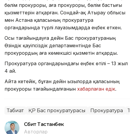
бөлім прокуроры, аға прокуроры, бөлім бастығы
қызметтерін атқарған. Сондай-ақ Атырау облысы
мен Астана қаласының прокуратура
органдарында түрлі лауазымдарда еңбек еткен.
Осы тағайындауға дейін Бас прокуратураның
Өзіндік қауіпсіздік департаментінде Бас
прокурордың аға көмекшісі қызметін атқарды.
Прокуратура органдарындағы еңбек өтілі – 13 жыл
4 ай.
Айта кетейік, бұған дейін Қызылорда қаласының
прокуроры тағайындалғанын
хабарлаған едік
.
Табиғат
ҚР Бас прокуратурасы
Прокуратура
Та
Сәбит Тастанбек
Авторлар