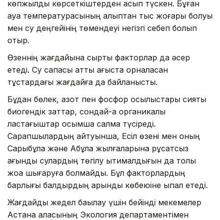
көпжылдық көрсеткіштерден асып түскен. Бұған
ауа температурасының қалыптан тыс жоғары болуы
мен су деңгейінің төмендеуі негізгі себеп болып
отыр.
Өзеннің жағдайына сыртқы факторлар да әсер
етеді. Су сапасы қатты ағыста орналасқан
тұстардағы жағдайға да байланысты.
Бұдан бөлек, азот пен фосфор қосылыстары сияқты
биогендік заттар, сондай-ақ органикалық
ластағыштар қосымша салмақ түсіреді.
Сарапшылардың айтуынша, Есіл өзені мен оның
Сарыбұлақ және Ақбұлақ жылғаларына рұқсатсыз
ағынды сулардың төгілу ықтималдығын да толық
жоққа шығаруға болмайды. Бұл факторлардың
барлығы балдырдың қарқынды көбеюіне ықпал етеді.
Жағдайды жедел бақылау үшін бейінді мекемелер
Астана қаласының Экология департаментімен