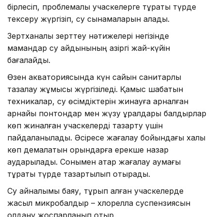
бірлесіп, проблемалы учаскелерге тұрақты түрде
тексеру жүргізіп, су сынамаларын алады.
Зертханалық зерттеу нәтижелері негізінде
мамандар су айдынының қазіргі жай-күйін
бағалайды.
Өзен акваториясында күн сайын санитарлық
тазалау жұмысы жүргізіледі. Қамыс шабатын
техникалар, су өсімдіктерін жинауға арналған
арнайы понтондар мен жүзу құралдары балдырлар
көп жиналған учаскелерді тазарту үшін
пайдаланылады. Әсіресе жағалау бойындағы халық
көп демалатын орындарға ерекше назар
аударылады. Сонымен қатар жағалау аумағы
тұрақты түрде тазартылып отырады.
Су айналымы баяу, тұрып қалған учаскелерде
жасыл микробалдыр – хлорелла суспензиясын
қолдану жоспарланып отыр.