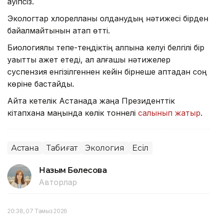
қауіпсіз.
Экологтар хлорелланы қолданудың нәтижесі бірден
байқалмайтынын атап өтті.
Биологиялық тепе-теңдіктің қалпына келуі белгілі бір
уақытты қажет етеді, ал алғашқы нәтижелер
суспензия енгізілгеннен кейін бірнеше аптадан соң
көріне бастайды.
Айта кетелік Астанада жаңа Президенттік
кітапхана маңында көлік тоннелі
салынып жатыр
.
Астана
Табиғат
Экология
Есіл
Назым Бөлесова
Авторлар
20:38, 07 Тамыз 2026