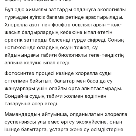
Бұл әдіс химиялық заттарды қолдануға экологиялық
тұрғыдан қауіпсіз балама ретінде қарастырылады.
Хлорелла азот пен фосфор қосылыстарын – көк-
жасыл балдырлардың көбеюіне ықпал ететін
қоректік заттарды белсенді түрде сіңіреді. Соның
нәтижесінде олардың өсуін тежеп, су
айдынындағы табиғи биологиялық тепе-теңдіктің
қалпына келуіне ықпал етеді.
Фотосинтез процесі кезінде хлорелла суды
оттегімен байытып, балықтар мен басқа да су
жануарлары үшін қолайлы орта қалыптастырады.
Сондай-ақ судың табиғи жолмен өздігінен
тазаруына әсер етеді.
Мамандардың айтуынша, қолданылатын хлорелла
суспензиясы улы емес әрі су экожүйесіне, оның
ішінде балықтарға, құстарға және су өсімдіктеріне