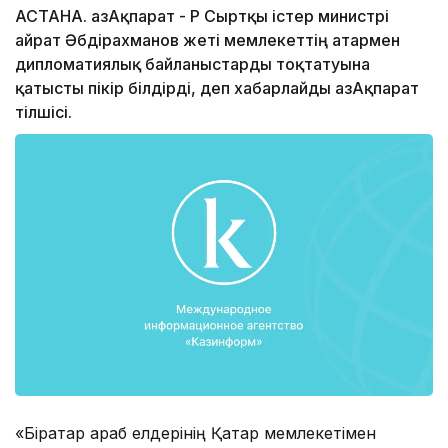
АСТАНА. ҚазАқпарат - ҚР Сыртқы істер министрі
Қайрат Әбдіраxманов жеті мемлекеттің Қатармен
дипломатиялық байланыстарды тоқтатуына
қатысты пікір білдірді, деп xабарлайды ҚазАқпарат
тілшісі.
«Бірқатар араб елдерінің Қатар мемлекетімен