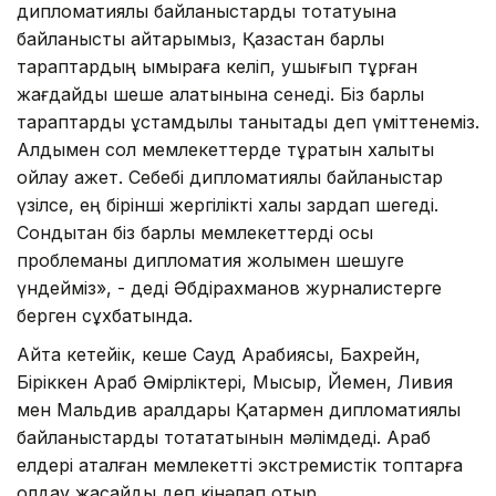
дипломатиялық байланыстарды тоқтатуына
байланысты айтарымыз, Қазақстан барлық
тараптардың ымыраға келіп, ушығып тұрған
жағдайды шеше алатынына сенеді. Біз барлық
тараптарды ұстамдылық танытады деп үміттенеміз.
Алдымен сол мемлекеттерде тұратын xалықты
ойлау қажет. Себебі дипломатиялық байланыстар
үзілсе, ең бірінші жергілікті xалық зардап шегеді.
Сондықтан біз барлық мемлекеттерді осы
проблеманы дипломатия жолымен шешуге
үндейміз», - деді Әбдіраxманов журналистерге
берген сұxбатында.
Айта кетейік, кеше Сауд Арабиясы, Бахрейн,
Біріккен Араб Әмірліктері, Мысыр, Йемен, Ливия
мен Мальдив аралдары Қатармен дипломатиялық
байланыстарды тоқтататынын мәлімдеді. Араб
елдері аталған мемлекетті экстремистік топтарға
қолдау жасайды деп кінәлап отыр.