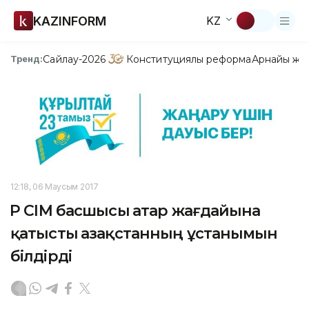
KAZINFORM
KZ
Сайлау-2026
Конституциялық реформа
Арнайы жо
Тренд:
12:18, 06 Маусым 2017
ҚР СІМ басшысы Қатар жағдайына
қатысты Қазақстанның ұстанымын
білдірді