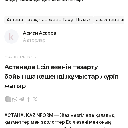
Астана
Қазақстан және Таяу Шығыс
Қазақстанның
Арман Асқаров
Авторлар
21:42, 07 Тамыз 2026
Астанада Есіл өзенін тазарту
бойынша кешенді жұмыстар жүріп
жатыр
АСТАНА. KAZINFORM — Жаз мезгілінде қалалық
қызметтер мен экологтер Есіл өзені мен оның