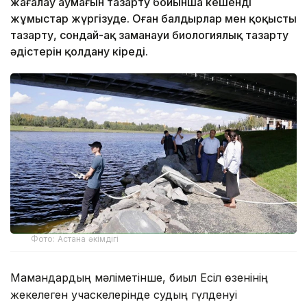
жағалау аумағын тазарту бойынша кешенді
жұмыстар жүргізуде. Оған балдырлар мен қоқысты
тазарту, сондай-ақ заманауи биологиялық тазарту
әдістерін қолдану кіреді.
Фото: Астана әкімдігі
Мамандардың мәліметінше, биыл Есіл өзенінің
жекелеген учаскелерінде судың гүлденуі