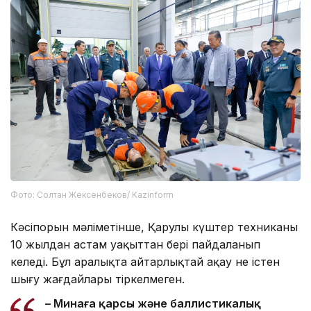
Фото: Солтан Жексенбеков/ Kazinform
Кәсіпорын мәліметінше, Қарулы күштер техниканы
10 жылдан астам уақыттан бері пайдаланып
келеді. Бұл аралықта айтарлықтай ақау не істен
шығу жағдайлары тіркелмеген.
– Минаға қарсы және баллистикалық