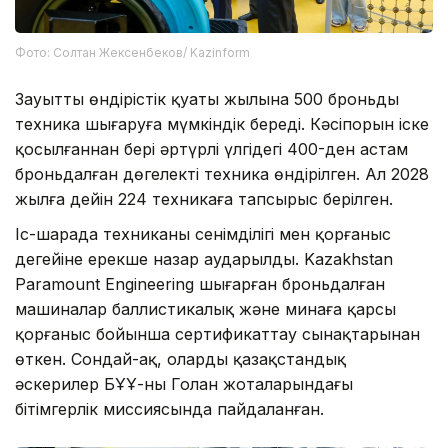
Фото: Солтан Жексенбеков/ Kazinform
Зауыттың өндірістік қуаты жылына 500 броньды
техника шығаруға мүмкіндік береді. Кәсіпорын іске
қосылғаннан бері әртүрлі үлгідегі 400-ден астам
броньдалған дөңгелекті техника өндірілген. Ал 2028
жылға дейін 224 техникаға тапсырыс берілген.
Іс-шарада техниканың сенімділігі мен қорғаныс
деңгейіне ерекше назар аударылды. Kazakhstan
Paramount Engineering шығарған броньдалған
машиналар баллистикалық және минаға қарсы
қорғаныс бойынша сертификаттау сынақтарынан
өткен. Сондай-ақ, оларды қазақстандық
әскерилер БҰҰ-ның Голан жоталарындағы
бітімгерлік миссиясында пайдаланған.