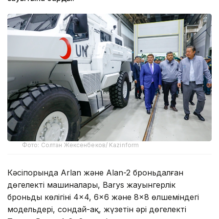
Фото: Солтан Жексенбеков/ Kazinform
Кәсіпорында Arlan және Alan-2 броньдалған
дөңгелекті машиналары, Barys жауынгерлік
броньды көлігінің 4×4, 6×6 және 8×8 өлшеміндегі
модельдері, сондай-ақ, жүзетін әрі дөңгелекті