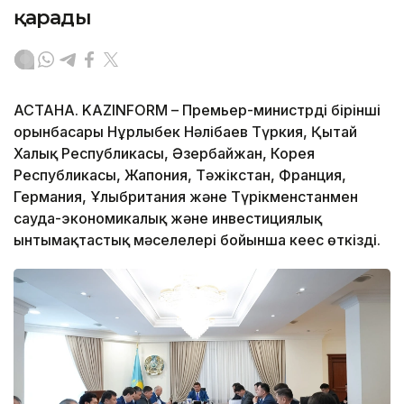
қарады
АСТАНА. KAZINFORM – Премьер-министрдің бірінші
орынбасары Нұрлыбек Нәлібаев Түркия, Қытай
Халық Республикасы, Әзербайжан, Корея
Республикасы, Жапония, Тәжікстан, Франция,
Германия, Ұлыбритания және Түрікменстанмен
сауда-экономикалық және инвестициялық
ынтымақтастық мәселелері бойынша кеңес өткізді.