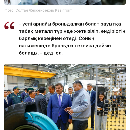
Фото: Солтан Жексенбеков/ Kazinform
– Әуелі арнайы броньдалған болат зауытқа
табақ металл түрінде жеткізіліп, өндірістің
барлық кезеңінен өтеді. Соның
нәтижесінде броньды техника дайын
болады, – деді ол.