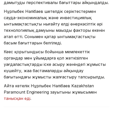
дамытудың перспективалы бағыттары айқындалды.
Нұрлыбек Нәлібаев шетелдік серіктестермен
сауда-экономикалық және инвестициялық
ынтымақтастықты нығайту елдің өнеркәсіптік әрі
технологиялық дамуының маңызды факторы екенін
атап өтті. Сонымен қатар ынтымақтастықтың
басым бағыттарын белгіледі.
Кеңес қорытындысы бойынша мемлекеттік
органдар мен ұйымдарға қол жеткізілген
уағдаластықтарды іске асыру жөніндегі жұмысты
күшейту, жаңа бастамаларды айқындау
бағытындағы жұмысты жалғастыру тапсырылды.
Айта кетелік Нұрлыбек Нәлібаев Kazakhstan
Paramount Engineering зауытының жұмысымен
танысқан еді
.