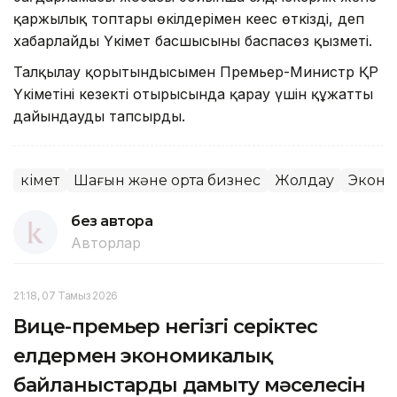
қаржылық топтары өкілдерімен кеңес өткізді, деп
хабарлайды Үкімет басшысының баспасөз қызметі.
Талқылау қорытындысымен Премьер-Министр ҚР
Үкіметінің кезекті отырысында қарау үшін құжатты
дайындауды тапсырды.
Үкімет
Шағын және орта бизнес
Жолдау
Эконо
без автора
Авторлар
21:18, 07 Тамыз 2026
Вице-премьер негізгі серіктес
елдермен экономикалық
байланыстарды дамыту мәселесін