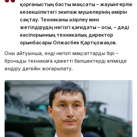
қорғаныстың басты мақсаты – жауынгерлік
кезекшіліктегі экипаж мүшелерінің өмірін
сақтау. Техниканы әзірлеу мен
жетілдірудің негізгі қағидаты – осы, – деді
кәсіпорынның техникалық директор
орынбасары Олжасбек Қартқожақов.
Оның айтуынша, енді негізгі мақсаттардың бірі –
броньды техникаға қажетті бөлшектерді елімізде
өндіру деңгейін жоғарылату.