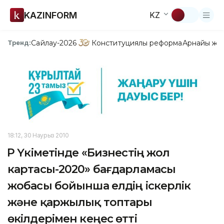
KAZINFORM
KZ
Сайлау-2026
Конституциялық реформа
Арнайы жо
Тренд:
18:12, 30 Наурыз 2010
ҚР Үкіметінде «Бизнестің жол
картасы-2020» бағдарламасы
жобасы бойынша елдің іскерлік
және қаржылық топтары
өкілдерімен кеңес өтті