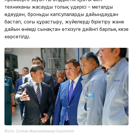
техниканы жасаудың толық үдерісі – металды
өңдеуден, броньды капсулаларды дайындаудан
бастап, соңғы құрастыру, жүйелерді біріктіру және
дайын өнімді сынақтан өткізуге дейінгі барлық кезең
көрсетілді.
Фото: Солтан Жексенбеков/ Kazinform