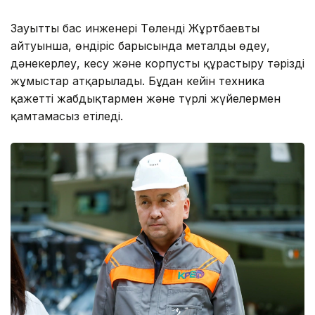
Зауыттың бас инженері Төленді Жұртбаевтың
айтуынша, өндіріс барысында металды өңдеу,
дәнекерлеу, кесу және корпусты құрастыру тәрізді
жұмыстар атқарылады. Бұдан кейін техника
қажетті жабдықтармен және түрлі жүйелермен
қамтамасыз етіледі.