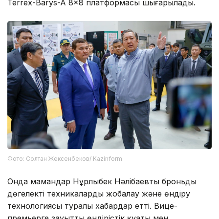
Terrex-Barys-A 8×8 платформасы шығарылады.
Фото: Солтан Жексенбеков/ Kazinform
Онда мамандар Нұрлыбек Нәлібаевты броньды
дөңгелекті техникаларды жобалау және өндіру
технологиясы туралы хабардар етті. Вице-
премьерге зауыттың өндірістік қуаты мен