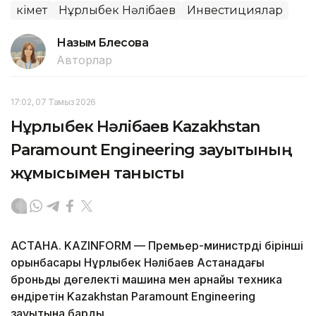
Үкімет
Нұрлыбек Нәлібаев
Инвестициялар
Назым Бөлесова
Авторлар
17:02, 07 Тамыз 2026
Нұрлыбек Нәлібаев Kazakhstan
Paramount Engineering зауытының
жұмысымен танысты
АСТАНА. KAZINFORM — Премьер-министрдің бірінші
орынбасары Нұрлыбек Нәлібаев Астанадағы
броньды дөңгелекті машина мен арнайы техника
өндіретін Kazakhstan Paramount Engineering
зауытына барды.