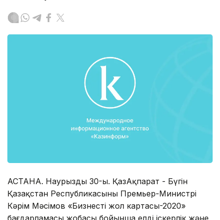
АСТАНА. Наурыздың 30-ы. ҚазАқпарат - Бүгін
Қазақстан Республикасының Премьер-Министрі
Кәрім Мәсімов «Бизнестің жол картасы-2020»
бағдарламасы жобасы бойынша елдің іскерлік және