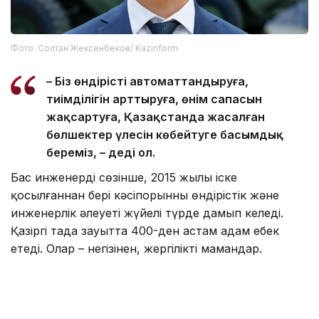
Фото: Солтан Жексенбеков/ Kazinform
– Біз өндірісті автоматтандыруға,
тиімділігін арттыруға, өнім сапасын
жақсартуға, Қазақстанда жасалған
бөлшектер үлесін көбейтуге басымдық
береміз, – деді ол.
Бас инженердің сөзінше, 2015 жылы іске
қосылғаннан бері кәсіпорынның өндірістік және
инженерлік әлеуеті жүйелі түрде дамып келеді.
Қазіргі таңда зауытта 400-ден астам адам еңбек
етеді. Олар – негізінен, жергілікті мамандар.