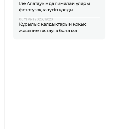
Іле Алатауында гималай ұлары
фототұзаққа түсіп қалды
06 тамыз 2026, 19:20
Құрылыс қалдықтарын қоқыс
жәшігіне тастауға бола ма