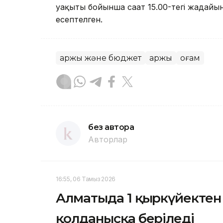
уақыты бойынша сағат 15.00-тегі жағдай
есептелген.
Қаржы және бюджет
Қаржы
Қоғам
без автора
Авторлар
16:55, 06 Тамыз 2026
Алматыда 1 қыркүйектен 
қолданысқа беріледі