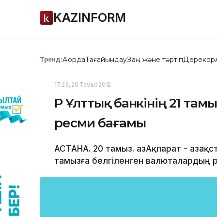
KAZINFORM
Ақорда
Тағайындау
Заң және тәртіп
Дерекқор
Тренд:
17:23, 20 Тамыз 2012
ҚР Ұлттық банкінің 21 та
ресми бағамы
АСТАНА. 20 тамыз. ҚазАқпарат - Қазақ
тамызға белгіленген валюталардың 