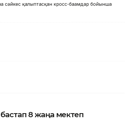
ына сәйкес қалыптасқан кросс-бағамдар бойынша
бастап 8 жаңа мектеп