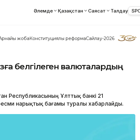
Әлемде
Қазақстан
Саясат
Талдау
SP
Арнайы жоба
Конституциялық реформа
Сайлау-2026
мызға белгілеген валюталардың
стан Республикасының Ұлттық банкі 21
ресми нарықтық бағамы туралы хабарлайды.