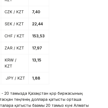
CZK / KZT
7,40
SEK / KZT
22,44
CHF / KZT
153,53
ZAR / KZT
17,97
KRW /
13,15
KZT
JPY / KZT
1,88
ы - 20 тамызда Қазақстан қор биржасының
ыптасқан теңгенің долларға қатысты орташа
таларға қатысты бағамы 20 тамыз күні Алматы