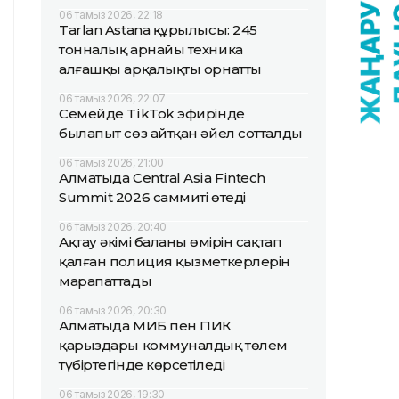
06 тамыз 2026, 22:18
Tarlan Astana құрылысы: 245
тонналық арнайы техника
алғашқы арқалықты орнатты
06 тамыз 2026, 22:07
Семейде TikTok эфирінде
былапыт сөз айтқан әйел сотталды
06 тамыз 2026, 21:00
Алматыда Central Asia Fintech
Summit 2026 саммиті өтеді
06 тамыз 2026, 20:40
Ақтау әкімі баланың өмірін сақтап
қалған полиция қызметкерлерін
марапаттады
06 тамыз 2026, 20:30
Алматыда МИБ пен ПИК
қарыздары коммуналдық төлем
түбіртегінде көрсетіледі
06 тамыз 2026, 19:30