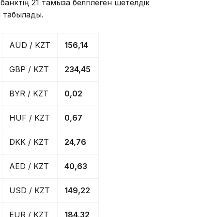
банктің 21 тамызға белгілеген шетелдік
п табылады.
AUD / KZT
156,14
GBP / KZT
234,45
BYR / KZT
0,02
HUF / KZT
0,67
DKK / KZT
24,76
AED / KZT
40,63
USD / KZT
149,22
EUR / KZT
184,32