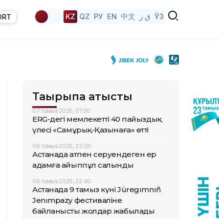
KZ
QZ
РУ
EN
中文
ق ز
ЎЗ
ORT
Тақырыпқа қатысты
07 тамыз 2026, 01:00
ERG-дегі мемлекеттің 40 пайыздық
үлесі «Самұрық-Қазынаға» өтті
06 тамыз 2026, 23:00
Астанада атпен серуендеген ер
адамға айыппұл салынды
06 тамыз 2026, 22:40
Астанада 9 тамыз күні Jüregımnıñ
Jenımpazy фестиваліне
байланысты жолдар жабылады