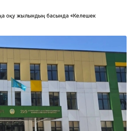
ңа оқу жылындың басында «Келешек