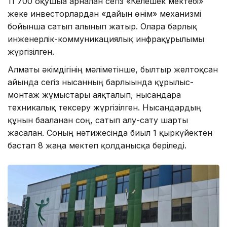
11 700 оқушыға арналған сегіз «Келешек мектебі»
жеке инвесторлардан «дайын өнім» механизмі
бойынша сатып алынып жатыр. Оларға барлық
инженерлік-коммуникациялық инфрақұрылымы
жүргізілген.
Алматы әкімдігінің мәліметінше, былтыр желтоқсан
айында сегіз нысанның барлығында құрылыс-
монтаж жұмыстары аяқталып, нысандарға
техникалық тексеру жүргізілген. Нысандардың
құнын бағаланған соң, сатып алу-сату шарты
жасалған. Соның нәтижесінда биыл 1 қыркүйектен
бастап 8 жаңа мектеп қолданысқа беріледі.