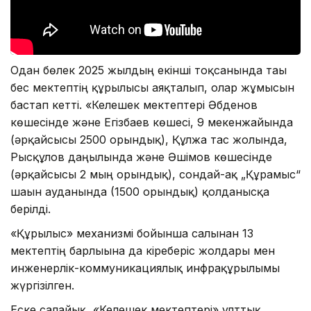
Одан бөлек 2025 жылдың екінші тоқсанында тағы
бес мектептің құрылысы аяқталып, олар жұмысын
бастап кетті. «Келешек мектептері Әбденов
көшесінде және Егізбаев көшесі, 9 мекенжайында
(әрқайсысы 2500 орындық), Құлжа тас жолында,
Рысқұлов даңғылында және Әшімов көшесінде
(әрқайсысы 2 мың орындық), сондай-ақ „Құрамыс“
шағын ауданында (1500 орындық) қолданысқа
берілді.
«Құрылыс» механизмі бойынша салынған 13
мектептің барлығына да кіреберіс жолдары мен
инженерлік-коммуникациялық инфрақұрылымы
жүргізілген.
Еске салайық, «Келешек мектептері» ұлттық