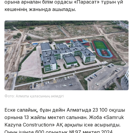
орынға арналған білім ордасы «Парасат» тұрғын үй
кешенінің жанында ашылады.
Фото: Алматы қаласының әкімдігі
Еске салайық, бұған дейін Алматыда 23 100 оқушы
орнына 13 жайлы мектеп салынған. Жоба «Samruk
Kazyna Construction» АҚ арқылы іске асырылды.
Оның ішінде 600 орындық № 97 мектеп 2024