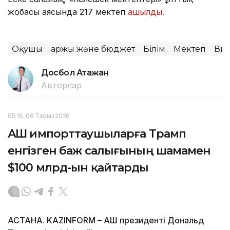
жобасы аясында 217 мектеп
ашылды.
Оқушы
Қаржы және бюджет
Білім
Мектеп
Ви
Досбол Атажан
Авторлар
05:16, 06 Тамыз 2026
АҚШ импорттаушыларға Трамп
енгізген баж салығының шамамен
$100 млрд-ын қайтарды
АСТАНА. KAZINFORM – АҚШ президенті Дональд