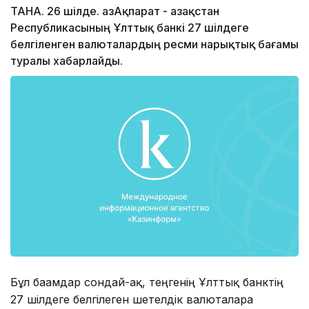
ТАНА. 26 шілде. ҚазАқпарат - Қазақстан
Республикасының Ұлттық банкі 27 шілдеге
белгіленген валюталардың ресми нарықтық бағамы
туралы хабарлайды.
Бұл бағамдар сондай-ақ, теңгенің Ұлттық банктің
27 шілдеге белгілеген шетелдік валюталарға