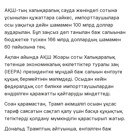
АҚШ-тың халықаралық сауда жөніндегі сотына
ұсынылған құжаттарға сәйкес, импорттаушыларға
осы уақытқа дейін шамамен 100 млрд доллар
аударылған. Бұл заңсыз деп танылған баж салығынан
бюджетке түскен 166 млрд доллардың шамамен
60 пайызына тең.
Ақпан айында АҚШ Жоғарғы соты Халықаралық
төтенше экономикалық өкілеттіктер туралы заң
(IEEPA) президентке мұндай баж салығын енгізуге
құқық бермейтінін мәлімдеді. Осыдан кейін
федералдық сот билікке импорттаушылардан
өндірілген қаражатты қайтаруды міндеттеді.
Соған қарамастан, Трамп әкімшілігі осыған ұқсас
тариф саясатын сақтап қалу үшін басқа құқықтық
тетіктерді қолдану мүмкіндігін қарастырып жатыр.
Дональд Трамптың айтуынша, енгізілген баж