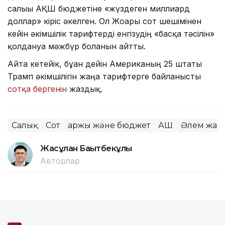
салығы АҚШ бюджетіне «жүздеген миллиард
доллар» кіріс әкелген. Ол Жоғарғы сот шешімінен
кейін әкімшілік тарифтерді енгізудің «басқа тәсілін»
қолдануға мәжбүр болғанын айтты.
Айта кетейік, бұған дейін Американың 25 штаты
Трамп әкімшілігін жаңа тарифтерге байланысты
сотқа бергенін
жаздық.
Салық
Сот
Қаржы және бюджет
АҚШ
Әлем жаң
Жасұлан Бақытбекұлы
Авторлар