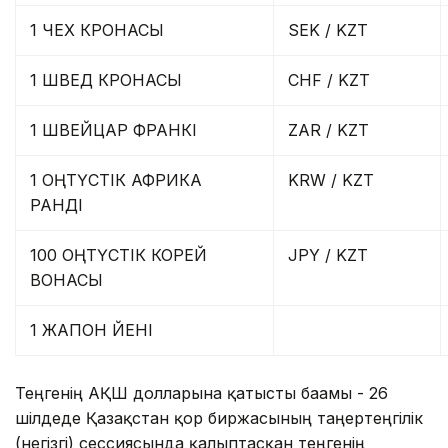
1 ЧЕХ КРОНАСЫ
SEK / KZT
1 ШВЕД КРОНАСЫ
CHF / KZT
1 ШВЕЙЦАР ФРАНКІ
ZAR / KZT
1 ОҢТҮСТІК АФРИКА
KRW / KZT
РАНДІ
100 ОҢТҮСТІК КОРЕЙ
JPY / KZT
ВОНАСЫ
1 ЖАПОН ЙЕНІ
Теңгенің АҚШ долларына қатысты бағамы - 26
шілдеде Қазақстан қор биржасының таңертеңгілік
(негізгі) сессиясында қалыптасқан теңгенің