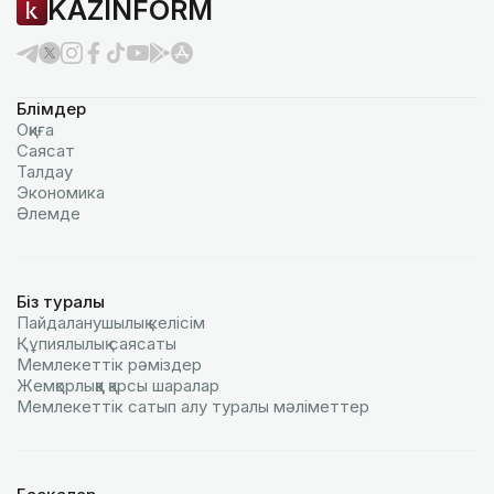
KAZINFORM
Бөлімдер
Оқиға
Саясат
Талдау
Экономика
Әлемде
Біз туралы
Пайдаланушылық келiciм
Құпиялылық саясаты
Мемлекеттік рәміздер
Жемқорлыққа қарсы шаралар
Мемлекеттік сатып алу туралы мәлiметтер