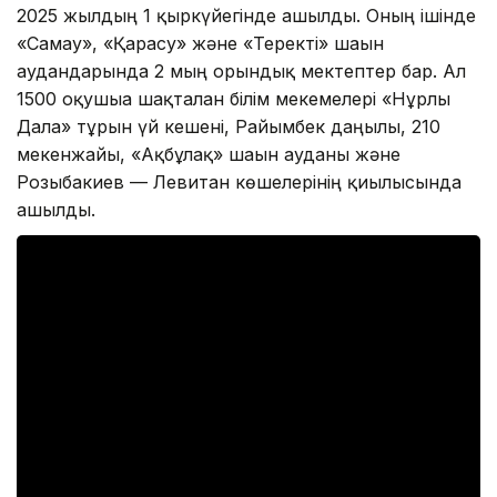
2025 жылдың 1 қыркүйегінде ашылды. Оның ішінде
«Самғау», «Қарасу» және «Теректі» шағын
аудандарында 2 мың орындық мектептер бар. Ал
1500 оқушыға шақталған білім мекемелері «Нұрлы
Дала» тұрғын үй кешені, Райымбек даңғылы, 210
мекенжайы, «Ақбұлақ» шағын ауданы және
Розыбакиев — Левитан көшелерінің қиылысында
ашылды.