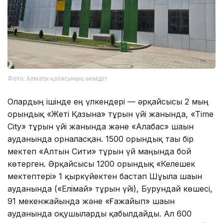
Фото: Алматы қаласының әкімдігі
Олардың ішінде ең үлкендері — әрқайсысы 2 мың
орындық «Жеті Қазына» тұрғын үйі жанында, «Time
City» тұрғын үйі жанында және «Алғабас» шағын
ауданында орналасқан. 1500 орындық тағы бір
мектеп «Алтын Сити» тұрғын үй маңында бой
көтерген. Әрқайсысы 1200 орындық «Келешек
мектептері» 1 қыркүйектен бастап Шұғыла шағын
ауданында («Елімай» тұрғын үйі), Бурундай көшесі,
91 мекенжайында және «Ғажайып» шағын
ауданында оқушыларды қабылдайды. Ал 600