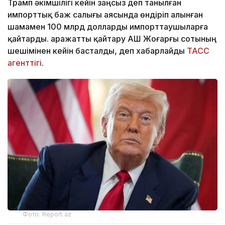
Трамп әкімшілігі кейін заңсыз деп танылған
импорттық баж салығы аясында өндіріп алынған
шамамен 100 млрд долларды импорттаушыларға
қайтарды. Қаражатты қайтару АҚШ Жоғарғы сотының
шешімінен кейін басталды, деп хабарлайды
ТАСС
агенттігі
.
Фото: Report.az