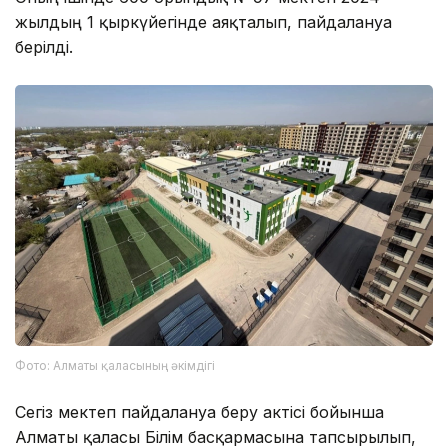
жылдың 1 қыркүйегінде аяқталып, пайдалануға
берілді.
Фото: Алматы қаласының әкімдігі
Сегіз мектеп пайдалануға беру актісі бойынша
Алматы қаласы Білім басқармасына тапсырылып,