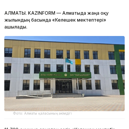
АЛМАТЫ. KAZINFORM — Алматыда жаңа оқу
жылындың басында «Келешек мектептері»
ашылады.
Фото: Алматы қаласының әкімдігі