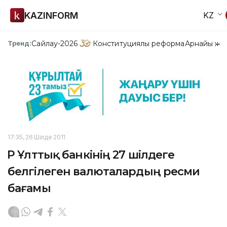
KAZINFORM
KZ
Сайлау-2026
Конституциялық реформа
Арнайы жо
Тренд:
17:35, 26 Шілде 2011
ҚР Ұлттық банкінің 27 шілдеге
белгілеген валюталардың ресми
бағамы