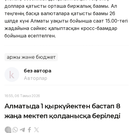
долларға қатысты орташа биржалық бағамы. Ал
теңгенің басқа валюталарға қатысты бағамы 26
шілде күні Алматы уақыты бойынша сағат 15.00-тегі
жағдайына сәйкес қалыптасқан кросс-бағамдар
бойынша есептелген.
Қаржы және бюджет
без автора
Авторлар
16:55, 06 Тамыз 2026
Алматыда 1 қыркүйектен бастап 8
жаңа мектеп қолданысқа беріледі