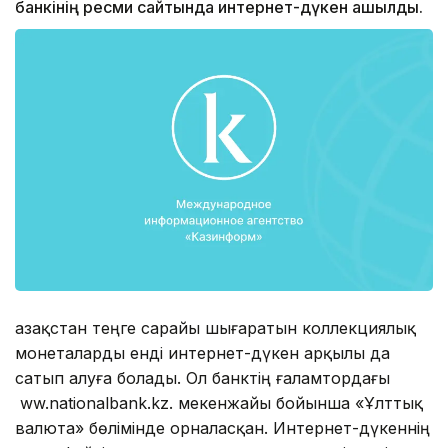
банкінің ресми сайтында интернет-дүкен ашылды.
Қазақстан теңге сарайы шығаратын коллекциялық
монеталарды енді интернет-дүкен арқылы да
сатып алуға болады. Ол банктің ғаламтордағы
ww.nationalbank.kz. мекенжайы бойынша «Ұлттық
валюта» бөлімінде орналасқан. Интернет-дүкеннің