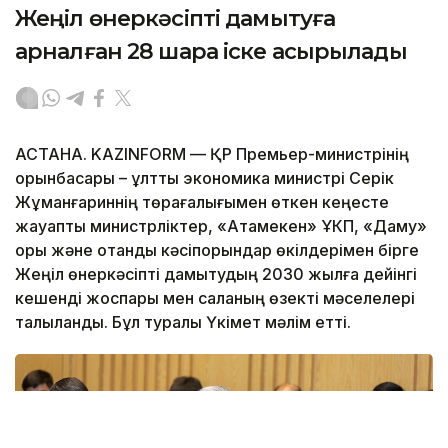
Жеңіл өнеркәсіпті дамытуға
арналған 28 шара іске асырылады
АСТАНА. KAZINFORM — ҚР Премьер-министрінің
орынбасары – ұлттық экономика министрі Серік
Жұманғариннің төрағалығымен өткен кеңесте
жауапты министрліктер, «Атамекен» ҰКП, «Даму»
қоры және отандық кәсіпорындар өкілдерімен бірге
Жеңіл өнеркәсіпті дамытудың 2030 жылға дейінгі
кешенді жоспары мен саланың өзекті мәселелері
талқыланды. Бұл туралы Үкімет мәлім етті.