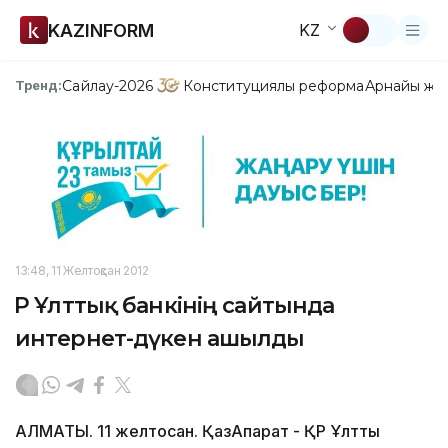
KAZINFORM
KZ
Сайлау-2026
Конституциялық реформа
Арнайы жо
Тренд:
13:48, 11 Желтоқсан 2012
ҚР Ұлттық банкінің сайтында
интернет-дүкен ашылды
АЛМАТЫ. 11 желтоқсан. ҚазАқпарат - ҚР Ұлттық