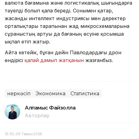
валюта бағамына және логистикалық шығындарға
тәуелді болып қала береді. Сонымен қатар,
жасанды интеллект индустриясы мен деректер
орталықтары тарапынан жад микросхемаларына
сұраныстың артуы да бағаның өсуіне қосымша
ықпал етіп жатыр.
Айта кетейік, бұған дейін Павлодардағы дрон
өндірісі
қалай дамып жатқанын
жазғанбыз.
Өнеркәсіп
Экономика
Статистика
Алпамыс Файзолла
Авторлар
15:30, 06 Тамыз 2026