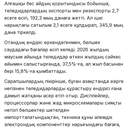
Алғашқы бес айдың қорытындысы бойынша,
теледидарлардың экспорты мен реэкспорты 2,7
есеге өсіп, 192,3 мың данаға жетті. Ал ішкі
нарықтағы сатылым 3,1 есеге құлдырап, 345,9 мың
дана тіркелді.
Отандық өндіріс өркендегенмен, бөлшек
саудадағы бағалар өсіп келеді. 2026 жылдың
маусым айында теледидар өткен жылдың сәйкес
айымен салыстырғанда, 37,5%-ға, ал жыл басынан
бері 15,8%-ға қымбаттады.
Сарапшылардың пікірінше, бұған Қазақстанда әзірге
негізінен теледидарларды құрастыру өндірісі ғана
дамып жатқаны әсер етіп отыр. Дисплейлер,
процессорлар және жад микросхемалары сияқты
негізгі бөлшектер шетелден
импортталатындықтан, техника құны әлемдік
электрондық компоненттер нарығындағы бағаға,