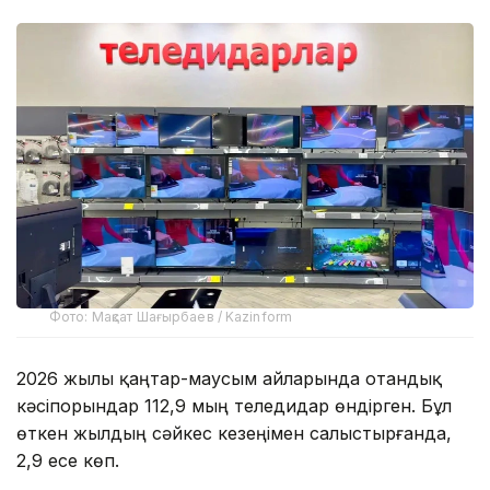
Фото: Мақсат Шағырбаев / Kazinform
2026 жылы қаңтар-маусым айларында отандық
кәсіпорындар 112,9 мың теледидар өндірген. Бұл
өткен жылдың сәйкес кезеңімен салыстырғанда,
2,9 есе көп.