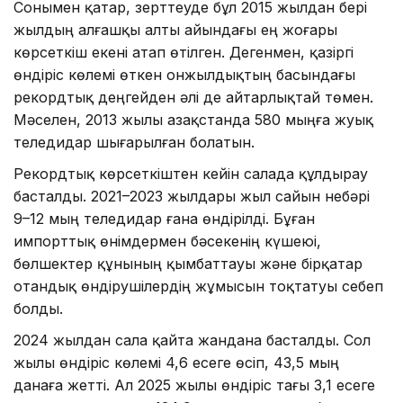
Сонымен қатар, зерттеуде бұл 2015 жылдан бері
жылдың алғашқы алты айындағы ең жоғары
көрсеткіш екені атап өтілген. Дегенмен, қазіргі
өндіріс көлемі өткен онжылдықтың басындағы
рекордтық деңгейден әлі де айтарлықтай төмен.
Мәселен, 2013 жылы Қазақстанда 580 мыңға жуық
теледидар шығарылған болатын.
Рекордтық көрсеткіштен кейін салада құлдырау
басталды. 2021–2023 жылдары жыл сайын небәрі
9–12 мың теледидар ғана өндірілді. Бұған
импорттық өнімдермен бәсекенің күшеюі,
бөлшектер құнының қымбаттауы және бірқатар
отандық өндірушілердің жұмысын тоқтатуы себеп
болды.
2024 жылдан сала қайта жандана басталды. Сол
жылы өндіріс көлемі 4,6 есеге өсіп, 43,5 мың
данаға жетті. Ал 2025 жылы өндіріс тағы 3,1 есеге