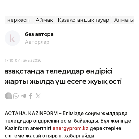
Өнеркәсіп
Аймақ
Қазақстандық тауар
Алматы
без автора
Авторлар
17:10, 07 Тамыз 2026
Қазақстанда теледидар өндірісі
жарты жылда үш есеге жуық өсті
АСТАНА. KAZINFORM – Елімізде соңғы жылдарда
теледидар өндірісінің өсімі байқалады. Бұл жөнінде
Kazinform агенттігі
energyprom.kz
деректеріне
сілтеме жасай отырып, хабарлайды.