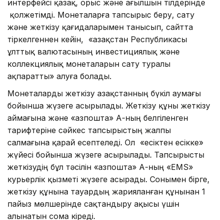
интерфейсі қазақ, орыс және ағылшын тілдерінде
қолжетімді. Монеталарға тапсырыс беру, сату
және жеткізу қағидаларымен танысып, сайтта
тіркелгеннен кейін, «Қазақстан Республикасы
ұлттық валютасының инвестициялық және
коллекциялық монеталарын сату туралы
ақпаратты» алуға болады.
Монеталарды жеткізу Қазақстанның бүкіл аумағы
бойынша жүзеге асырылады. Жеткізу құны жеткізу
аймағына және «Қазпошта» АҚ-ның белгіленген
тарифтеріне сәйкес тапсырыстың жалпы
салмағына қарай есептеледі. Ол «есіктен есікке»
жүйесі бойынша жүзеге асырылады. Тапсырысты
жеткізудің бұл тәсілін «Қазпошта» АҚ-ның «EMS»
курьерлік қызметі жүзеге асырады. Сонымен бірге,
жеткізу құнына тауардың жарияланған құнынан 1
пайыз мөлшерінде сақтандыру ақысы үшін
алынатын сома кіреді.