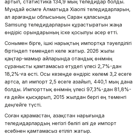
артып, статистика 134,9 мың теледидар болды.
Мұндай өсімге Алматыда Xiaomi теледидарларын,
ал Қарағанды облысының Саран қаласында
Samsung теледидарларын құрастыратын жаңа
өндіріс орындарының іске қосылуы әсер етті.
Сонымен бірге, ішкі нарықтың импортқа тәуелділігі
біртіндеп төмендеп келе жатыр. 2026 жылы
қаңтар-мамыр айларында отандық өнімнің
сұранысты қамтамасыз етудегі үлесі 2,7%-дан
18,2%-ға өсті. Осы кезеңде өндіріс көлемі 3,2 есеге
артса, ал импорт 2,5 есеге азайып, 440,1 мың дана
болды. Импорттық өнімнің үлесі 97,3%-дан 81,8%-
ға дейін қысқарып, 2015 жылдан бергі ең төменгі
деңгейге түсті.
Соған қарамастан, Қазақстан нарығында
теледидарлардың негізгі бөлігі әлі де импорт
есебінен қамтамасыз етіліп жатыр.