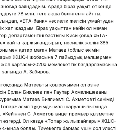
ановқа баяндадым. Арада біраз уақыт өткенде
руге 78 млн. теңге ақша бөлінгенін айтты.
туындап, «БТА-банк» несиелік желісін ұлғайтудан
к хат жаздым. Біраз уақыттан кейін ол маған
ер департаментінің бастығы Қисықовқа «БТА-
е» қайта қаржыландырып, несиелік желіні 385
онымен қатар маған Матаев (облыс әкімінің
ары» ЖШС-і жобасына 7 пайыздық мөлшермен
ң жол картасы-2020» мемлекеттік бағдарламасына
от залында А. Забиров.
елтоқсанда Матаевтың қоңырауымен ол өзіне
есін Ерлан Биялиев пен Гауһар Ахмалишеваның
ұрағыма Матаев Биялиевтің С. Ахметовтің сенімді
 «Топар» асыл тұқымды мал шаруашылығында
ол. «Кейіннен С. Ахметов вице-премьер қызметіне
ал өзгерді. Ол кезде «Топар жылыжайлары» ЖШС-
» АҚ-ында болды. Тәуекелге бармас үшін сол үлесті