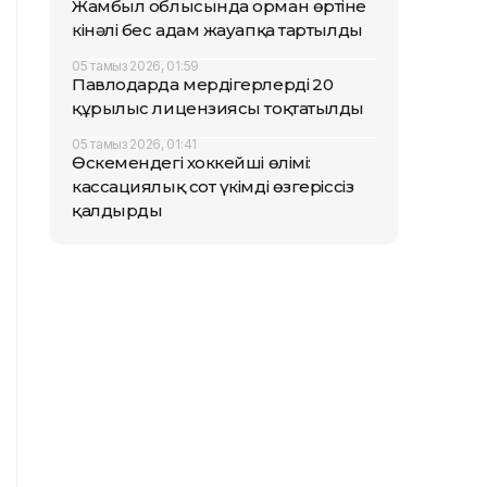
Жамбыл облысында орман өртіне
кінәлі бес адам жауапқа тартылды
05 тамыз 2026, 01:59
Павлодарда мердігерлердің 20
құрылыс лицензиясы тоқтатылды
05 тамыз 2026, 01:41
Өскемендегі хоккейші өлімі:
кассациялық сот үкімді өзгеріссіз
қалдырды