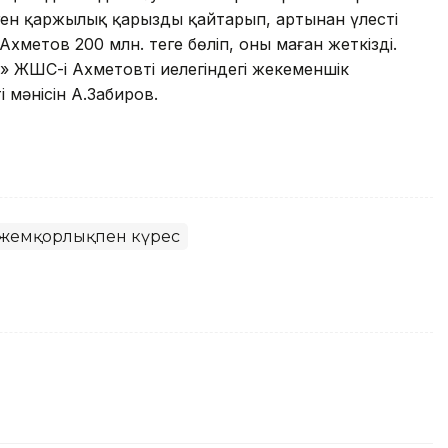
ген қаржылық қарызды қайтарып, артынан үлесті
хметов 200 млн. теңге бөліп, оны маған жеткізді.
 ЖШС-і Ахметовтің иелегіндегі жекеменшік
ң мәнісін А.Забиров.
жемқорлықпен күрес