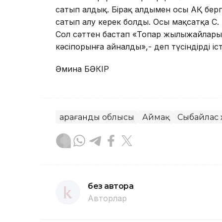
сатып алдық. Бірақ алдымен осы АҚ бер
сатып алу керек болды. Осы мақсатқа С. А
Сол сәттен бастап «Топар жылыжайлары»
кәсіпорынға айналды»,- деп түсіндірді істі
Әмина БӘКІР
Қарағанды облысы
Аймақ
Сыбайлас 
без автора
Авторлар