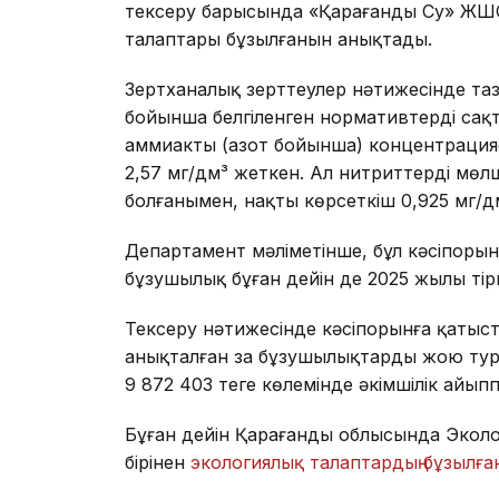
тексеру барысында «Қарағанды Су» ЖШС-
талаптары бұзылғанын анықтады.
Зертханалық зерттеулер нәтижесінде таз
бойынша белгіленген нормативтердің сақт
аммиактың (азот бойынша) концентрацияс
2,57 мг/дм³ жеткен. Ал нитриттердің мө
болғанымен, нақты көрсеткіш 0,925 мг/д
Департамент мәліметінше, бұл кәсіпоры
бұзушылық бұған дейін де 2025 жылы тір
Тексеру нәтижесінде кәсіпорынға қатыст
анықталған заң бұзушылықтарды жою тур
9 872 403 теңге көлемінде әкімшілік айып
Бұған дейін Қарағанды облысында Эколо
бірінен
экологиялық талаптардың бұзылғ