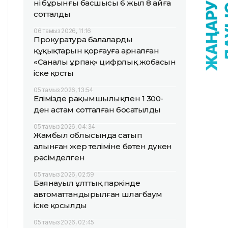
нің бұрынғы басшысы 6 жыл 8 айға
сотталды
06 тамыз 2026, 11:16
Прокуратура балалардың
құқықтарын қорғауға арналған
«Саналы ұрпақ» цифрлық жобасын
іске қосты
05 тамыз 2026, 13:54
Елімізде рақымшылықпен 1 300-
ден астам сотталған босатылды
05 тамыз 2026, 04:34
Жамбыл облысында сатып
алынған жер теліміне бөтен дүкен
рәсімделген
05 тамыз 2026, 02:59
Баянауыл ұлттық паркінде
автоматтандырылған шлагбаум
іске қосылды
05 тамыз 2026, 02:45