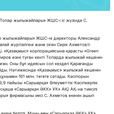
Топар жылыжайлары» ЖШС-і іс жүзінде С.
ар жылыжайлары» ЖШС-нің директоры Александр
лай жүргізілгені және оған Серік Ахметовтің
ді. «Қазақмыс» корпорациясына қарасты «Green
иров өзінің туған кенті Топарда жылыжай кешенін
ған. Оның бұл идеясын сол кездегі Қарағанды
дайды. Нәтижесінде «Қазақмыс» жылыжай кешенін
ымен 161 млн. теңгеге сатады. Кәсіпорын
н 9,9 пайызы «Сарыарқа» Әлеуметтік-Кәсіпкерлік
сқаша «Сарыарқа» ӘКК» ҰК» АҚ) АҚ-на тиесілі
ры» фирмасының иесі С. Ахметов екенін ашып
екені белгілі. Мұны мен «Сарыарқа» ӘКК» ҰК»