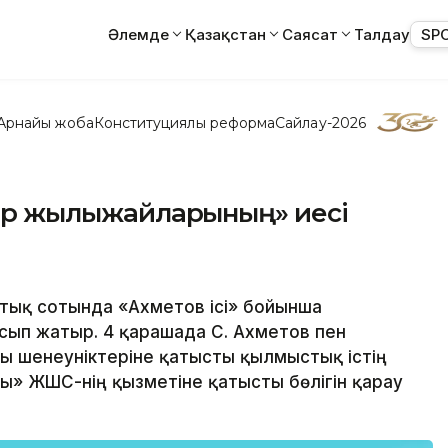
Әлемде
Қазақстан
Саясат
Талдау
SP
Арнайы жоба
Конституциялық реформа
Сайлау-2026
опар жылыжайларының» иесі
стық сотында «Ахметов ісі» бойынша
сып жатыр. 4 қарашада С. Ахметов пен
 шенеуніктеріне қатысты қылмыстық істің
» ЖШС-нің қызметіне қатысты бөлігін қарау