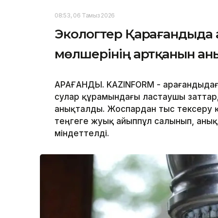
08:53, 06 Тамыз 2026
Экологтер Қарағандыда 
мөлшерінің артқанын ан
ҚАРАҒАНДЫ. KAZINFORM - Қарағандыда
сулар құрамындағы ластаушы заттар
анықталды. Жоспардан тыс тексеру 
теңгеге жуық айыппұл салынып, аны
міндеттелді.