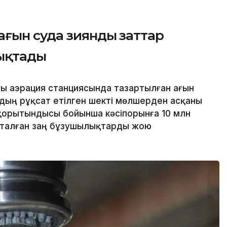
ағын суда зиянды заттар
ықтады
ғы аэрация станциясында тазартылған ағын
дың рұқсат етілген шекті мөлшерден асқаны
қорытындысы бойынша кәсіпорынға 10 млн
қталған заң бұзушылықтарды жою