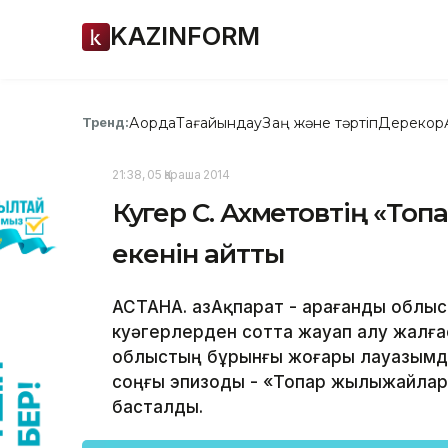
KAZINFORM
Ақорда
Тағайындау
Заң және тәртіп
Дерекқор
Тренд:
21:38, 05 Қараша 2014
Куәгер С. Ахметовтің «Т
екенін айтты
АСТАНА. ҚазАқпарат - Қарағанды облы
куәгерлерден сотта жауап алу жалға
облыстың бұрынғы жоғары лауазымды
соңғы эпизоды - «Топар жылыжайлары
басталды.