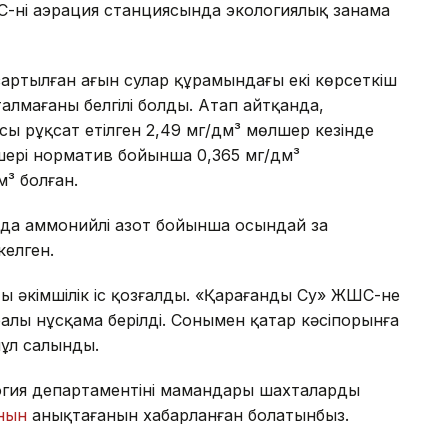
нің аэрация станциясында экологиялық заңнама
артылған ағын сулар құрамындағы екі көрсеткіш
алмағаны белгілі болды. Атап айтқанда,
ы рұқсат етілген 2,49 мг/дм³ мөлшер кезінде
лшері норматив бойынша 0,365 мг/дм³
м³ болған.
нда аммонийлі азот бойынша осындай заң
келген.
ы әкімшілік іс қозғалды. «Қарағанды Су» ЖШС-не
алы нұсқама берілді. Сонымен қатар кәсіпорынға
пұл салынды.
гия департаментінің мамандары шахталардың
анын
анықтағанын хабарланған болатынбыз.