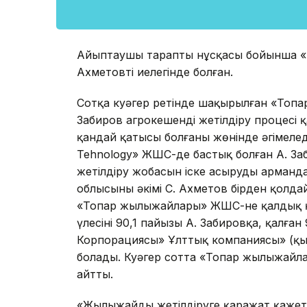
Айыптаушы тараптың нұсқасы бойынша «
Ахметовтің иелегінде болған.
Сотқа куәгер ретінде шақырылған «Топ
Забиров агрокешенді жетілдіру процесі қа
қандай қатысы болғаны жөнінде әңгімеле
Tehnology» ЖШС-де бастық болған А. Заб
жетілдіру жобасын іске асыруды арманда
облысының әкімі С. Ахметов бірден қол
«Топар жылыжайлары» ЖШС-не қалдық құн
үлесінің 90,1 пайызы А. Забировқа, қалға
Корпорациясы» Ұлттық компаниясы» (қы
болады. Куәгер сотта «Топар жылыжайла
айтты.
«Жылыжайды жетілдіруге қаражат қажет 