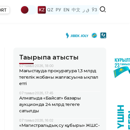
KZ
QZ
РУ
EN
中文
ق ز
ЎЗ
ORT
Тақырыпқа қатысты
07 тамыз 2026, 18:00
Маңғыстауда прокуратура 1,3 млрд
теңгелік жобаның жалғасуына ықпал
етті
07 тамыз 2026, 17:45
Алматыда «Байсат» базары
аукционда 24 млрд теңгеге
сатылды
07 тамыз 2026, 16:02
«Магистральдық су құбыры» ЖШС-