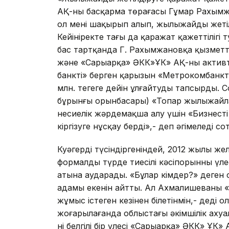
АҚ-ның басқарма төрағасы Гұмар Рахымж
ол мені шақырып алып, жылыжайды жетілді
Кейініректе тағы да қаражат қажеттілігі 
бас тартқанда Г. Рахымжановқа қызметті
және «Сарыарқа» ӘКК»ҰК» АҚ-ның активт
банктің» берген қарызын «Метрокомбанкт
млн. теңгеге дейін ұлғайтуды тапсырды. С
бұрынғы орынбасары) «Топар жылыжайл
несиелік жәрдемақша алу үшін «Бизнесті
кіргізуге нұсқау берді»,- деп әңгімеледі с
Куәгердің түсіндіргеніндей, 2012 жылы ж
формалды түрде тиесілі кәсіпорынның үл
атына аударады. «Бұлар кімдер?» деген с
адамы екенін айтты. Ал Ахмалишеваны
жұмыс істеген кезінен білетінмін,- деді 
жоғарылағанда облыстағы әкімшілік аху
нің белгілі бір үлесі «Сарыарқа» ӘКК» ҰК