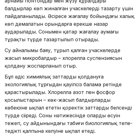
арнайы понтондар мен жүзу құралдары
балдырлар көп жиналған учаскелерді тазарту үшін
пайдаланылады. Әсіресе жағалау бойындағы халық
көп демалатын орындарға ерекше назар
аударылады. Сонымен қатар жағалау аумағы
тұрақты түрде тазартылып отырады.
Су айналымы баяу, тұрып қалған учаскелерде
жасыл микробалдыр – хлорелла суспензиясын
қолдану жоспарланып отыр.
Бұл әдіс химиялық заттарды қолдануға
экологиялық тұрғыдан қауіпсіз балама ретінде
қарастырылады. Хлорелла азот пен фосфор
қосылыстарын – көк-жасыл балдырлардың
көбеюіне ықпал ететін қоректік заттарды белсенді
түрде сіңіреді. Соның нәтижесінде олардың өсуін
тежеп, су айдынындағы табиғи биологиялық тепе-
теңдіктің қалпына келуіне ықпал етеді.