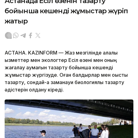
Астанада Есіл өзенін тазарту
бойынша кешенді жұмыстар жүріп
жатыр
АСТАНА. KAZINFORM — Жаз мезгілінде қалалық
қызметтер мен экологтер Есіл өзені мен оның
жағалау аумағын тазарту бойынша кешенді
жұмыстар жүргізуде. Оған балдырлар мен қоқысты
тазарту, сондай-ақ заманауи биологиялық тазарту
әдістерін қолдану кіреді.