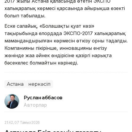
2017 жылы Астана қаласында өтетін ЭКСПО
халықаралық көрмесі қарсаңында айырықша өзекті
болып табылады.
Еске салайық, «Болашақтың қуат көзі»
тақырыбында елордада ЭКСПО-2017 халықаралық
мамандандырылған көрмесін өткізу орны таңдалды.
Компанияның пікірінше, инновацияны енгізу
жөнінде жаңа әйнек өндірісіне қазіргі нарықта
бәсекелес болмайтын көрінеді.
Астана
Өнеркәсіп
Руслан Ғаббасов
Авторлар
21:42, 07 Тамыз 2026