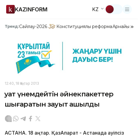
KAZINFORM
KZ
Сайлау-2026
Конституциялық реформа
Арнайы жо
Тренд:
12:40, 18 Қаңтар 2013
Қуат үнемдейтін әйнекпакеттер
шығаратын зауыт ашылды
АСТАНА. 18 қаңтар. ҚазАқпарат - Астанада қауіпсіз