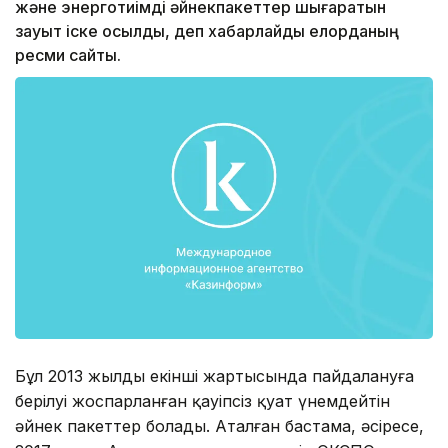
және энерготиімді әйнекпакеттер шығаратын
зауыт іске қосылды, деп хабарлайды елорданың
ресми сайты.
Бұл 2013 жылдың екінші жартысында пайдалануға
берілуі жоспарланған қауіпсіз қуат үнемдейтін
әйнек пакеттер болады. Аталған бастама, әсіресе,