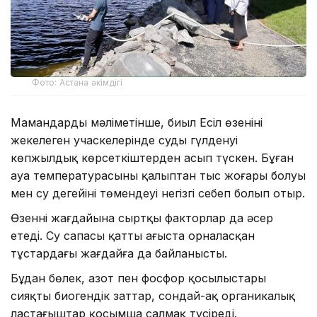
Фото: Астана әкімдігі
Мамандардың мәліметінше, биыл Есіл өзенінің
жекелеген учаскелерінде судың гүлденуі
көпжылдық көрсеткіштерден асып түскен. Бұған
ауа температурасының қалыптан тыс жоғары болуы
мен су деңгейінің төмендеуі негізгі себеп болып отыр.
Өзеннің жағдайына сыртқы факторлар да әсер
етеді. Су сапасы қатты ағыста орналасқан
тұстардағы жағдайға да байланысты.
Бұдан бөлек, азот пен фосфор қосылыстары
сияқты биогендік заттар, сондай-ақ органикалық
ластағыштар қосымша салмақ түсіреді.