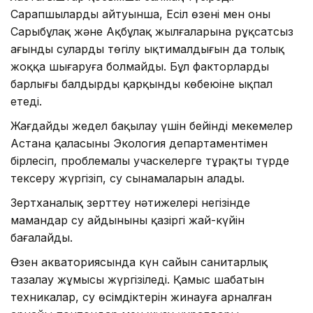
Сарапшылардың айтуынша, Есіл өзені мен оның
Сарыбұлақ және Ақбұлақ жылғаларына рұқсатсыз
ағынды сулардың төгілу ықтималдығын да толық
жоққа шығаруға болмайды. Бұл факторлардың
барлығы балдырдың қарқынды көбеюіне ықпал
етеді.
Жағдайды жедел бақылау үшін бейінді мекемелер
Астана қаласының Экология департаментімен
бірлесіп, проблемалы учаскелерге тұрақты түрде
тексеру жүргізіп, су сынамаларын алады.
Зертханалық зерттеу нәтижелері негізінде
мамандар су айдынының қазіргі жай-күйін
бағалайды.
Өзен акваториясында күн сайын санитарлық
тазалау жұмысы жүргізіледі. Қамыс шабатын
техникалар, су өсімдіктерін жинауға арналған