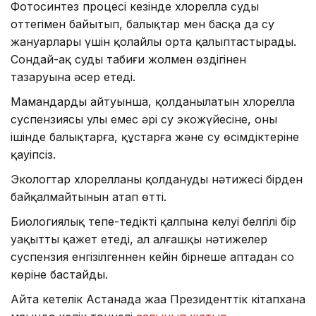
Фотосинтез процесі кезінде хлорелла суды
оттегімен байытып, балықтар мен басқа да су
жануарлары үшін қолайлы орта қалыптастырады.
Сондай-ақ судың табиғи жолмен өздігінен
тазаруына әсер етеді.
Мамандардың айтуынша, қолданылатын хлорелла
суспензиясы улы емес әрі су экожүйесіне, оның
ішінде балықтарға, құстарға және су өсімдіктеріне
қауіпсіз.
Экологтар хлорелланы қолданудың нәтижесі бірден
байқалмайтынын атап өтті.
Биологиялық тепе-теңдіктің қалпына келуі белгілі бір
уақытты қажет етеді, ал алғашқы нәтижелер
суспензия енгізілгеннен кейін бірнеше аптадан соң
көріне бастайды.
Айта кетелік Астанада жаңа Президенттік кітапхана