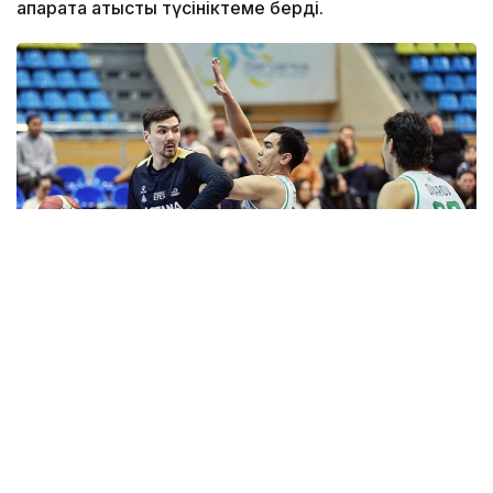
ақпаратқа қатысты түсініктеме берді.
Фото: astanabasket.kz
Спорт және дене шынықтыру істері комитетінің
төрағасы Руслан Есеналиннің мәліметінше соңғы
жылдары клубтың халықаралық аренадағы
нәтижелері алға қойған міндеттері мен күткен