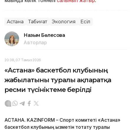
маңында көлік тоннелі
салынып жатыр
.
Астана
Табиғат
Экология
Есіл
Назым Бөлесова
Авторлар
20:38, 07 Тамыз 2026
«Астана» баскетбол клубының
жабылатыны туралы ақпаратқа
ресми түсініктеме берілді
АСТАНА. KAZINFORM – Спорт комитеті «Астана»
баскетбол клубының қызметін тоқтату туралы