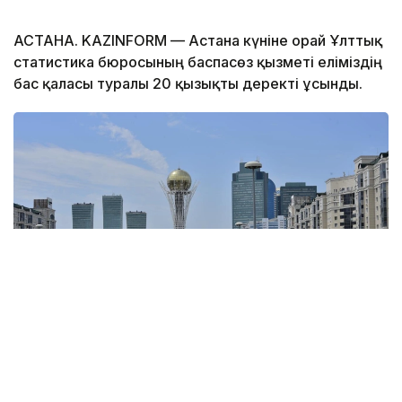
АСТАНА. KAZINFORM — Астана күніне орай Ұлттық
статистика бюросының баспасөз қызметі еліміздің
бас қаласы туралы 20 қызықты деректі ұсынды.
Фото: Kazinform