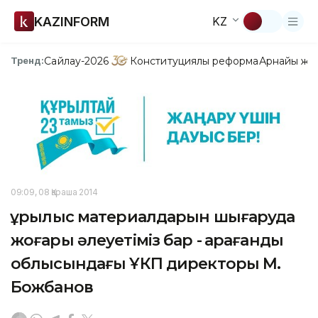
KAZINFORM
KZ
Сайлау-2026
Конституциялық реформа
Арнайы жо
Тренд:
09:09, 08 Қараша 2014
Құрылыс материалдарын шығаруда
жоғары әлеуетіміз бар - Қарағанды
облысындағы ҰКП директоры М.
Божбанов