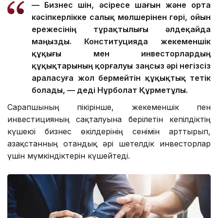
— Бизнес үшін, әсіресе шағын және орта
кәсіпкерлікке салық мөлшерінен гөрі, ойын
ережесінің тұрақтылығы әлдеқайда
маңызды. Конституцияда жекеменшік
құқығы мен инвесторлардың
құқықтарының қорғалуы заңсыз әрі негізсіз
араласуға жол бермейтін құқықтық тетік
болады, — деді Нұрболат Құрметұлы.
Сарапшының пікірінше, жекеменшік пен
инвестицияның сақталуына берілетін кепілдіктің
күшеюі бизнес өкілдерінің сенімін арттырып,
Қазақстанның отандық әрі шетелдік инвесторлар
үшін мүмкіндіктерін күшейтеді.