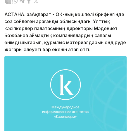
АСТАНА. ҚазАқпарат - ОКҚ-ның көшпелі брифингінде
сөз сөйлеген Қарағанды облысындағы Ұлттық
кәсіпкерлер палатасының директоры Мәдениет
Божбанов аймақтық компаниялардың сапалы
өнімді шығарып, құрылыс материалдарын өндіруде
жоғары әлеуеті бар екенін атап өтті.