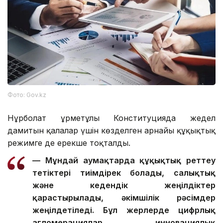
Фото: Gov.kz
Нұрболат Құрметұлы Конституцияда жедел
дамитын қалалар үшін көзделген арнайы құқықтық
режимге де ерекше тоқталды.
— Мұндай аумақтарда құқықтық реттеу
тетіктері тиімдірек болады, салықтық
және кедендік жеңілдіктер
қарастырылады, әкімшілік рәсімдер
жеңілдетіледі. Бұл жерлерде цифрлық
агломерациялар, инновациялық