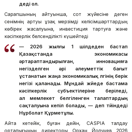
деді ол.
Сарапшының айтуынша, сот жүйесіне деген
сенімнің артуы ұзақ мерзімді келісімшарттардың
көбірек жасалуына, инвестиция тартуға және
кәсіпкерлік белсенділікті күшейтеді
— 2026 жылғы 1 шілдеден бастап
Қазақстанда экономикасы
әртараптандырылған, инновацияға
негізделген әрі әлеуметтік бағыт
ұстанатын жаңа экономикалық үлгінің берік
негізі қаланады. Мұндай жүйеде бастама
кәсіпкерлік субъектілеріне беріледі,
ал мемлекет белгіленген талаптардың
сақталуына кепіл болады, — деп түйіндеді
Нұрболат Құрметұлы.
Айта кетейік, бұған дейін, CASPIA талдау
орталығының директоры Орхан Йолчуев 2026