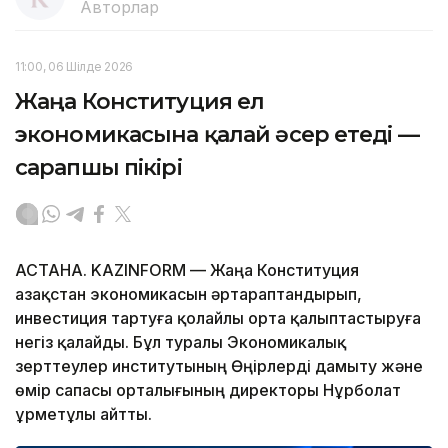
Авторлар
11:00, 06 Шілде 2026
Жаңа Конституция ел
экономикасына қалай әсер етеді —
сарапшы пікірі
АСТАНА. KAZINFORM — Жаңа Конституция
Қазақстан экономикасын әртараптандырып,
инвестиция тартуға қолайлы орта қалыптастыруға
негіз қалайды. Бұл туралы Экономикалық
зерттеулер институтының Өңірлерді дамыту және
өмір сапасы орталығының директоры Нұрболат
Құрметұлы айтты.