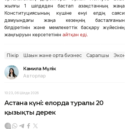
жылғы 1 шілдеден бастап Қазақстанның жаңа
Конституциясының күшіне енуі елдің саяси
дамуындағы жаңа кезеңнің басталғанын
білдіретінін және мемлекеттік басқару жүйесінің
жаңғыруын көрсететінін
айтқан еді.
Пікір
Шағын және орта бизнес
Сарапшы
Экон
Камила Мүлік
Авторлар
10:23, 06 Шілде 2026
Астана күні: елорда туралы 20
қызықты дерек