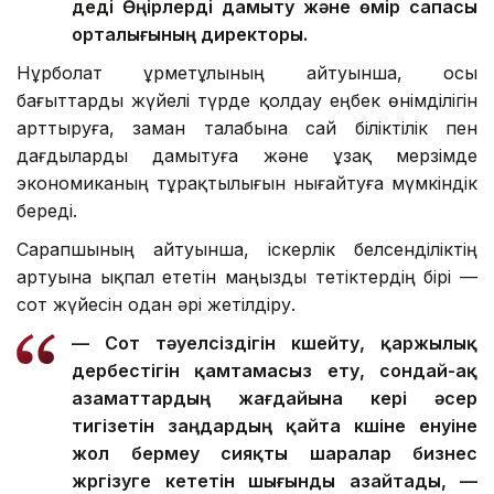
деді Өңірлерді дамыту және өмір сапасы
орталығының директоры.
Нұрболат Құрметұлының айтуынша, осы
бағыттарды жүйелі түрде қолдау еңбек өнімділігін
арттыруға, заман талабына сай біліктілік пен
дағдыларды дамытуға және ұзақ мерзімде
экономиканың тұрақтылығын нығайтуға мүмкіндік
береді.
Сарапшының айтуынша, іскерлік белсенділіктің
артуына ықпал ететін маңызды тетіктердің бірі —
сот жүйесін одан әрі жетілдіру.
— Сот тәуелсіздігін күшейту, қаржылық
дербестігін қамтамасыз ету, сондай-ақ
азаматтардың жағдайына кері әсер
тигізетін заңдардың қайта күшіне енуіне
жол бермеу сияқты шаралар бизнес
жүргізуге кететін шығынды азайтады, —