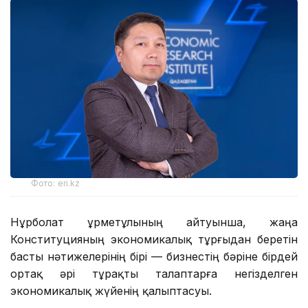
Фото: eri.kz
Нұрболат Құрметұлының айтуынша, жаңа
Конституцияның экономикалық тұрғыдан беретін
басты нәтижелерінің бірі — бизнестің бәріне бірдей
ортақ әрі тұрақты талаптарға негізделген
экономикалық жүйенің қалыптасуы.