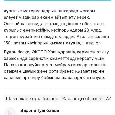
«Құрылыс материалдарын шығаруда жоғары
әлеуетіміздің бар екенін айтып өту керек.
Осылайша, ағымдағы жылдың ішінде облыстағы
құрылыс өнеркәсібінің кәсіпорындары 28 млрд.
теңгені құрайтын өнімді шығарды. Аталған салада
150- астам кәсіпорын қызмет етуде», - деді ол.
Бұдан басқа, ЭКСПО Халықаралық көрмесін өткізу
барысында сервистік қызметтерді көрсету үшін
Палата қонақүйлер мен мейрамханалар көрсетіп
отырған шағын және орта бизнес қызметтерінің
сапасын арттыру бойынша шараларды өткізуде.
Шағын және орта бизнес
Қарағанды облысы
Айм
Зарина Туғанбаева