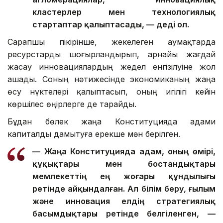
кластерлер мен технологиялық
стартаптар қалыптасады, — деді ол.
Сарапшы пікірінше, жекелеген аумақтарда
ресурстарды шоғырландырып, арнайы жағдай
жасау инновациялардың жедел енгізілуіне жол
ашады. Соның нәтижесінде экономиканың жаңа
өсу нүктелері қалыптасып, оның игілігі кейін
көршілес өңірлерге де тарайды.
Бұдан бөлек жаңа Конституцияда адами
капиталды дамытуға ерекше мән берілген.
— Жаңа Конституцияда адам, оның өмірі,
құқықтары мен бостандықтары
мемлекеттің ең жоғары құндылығы
ретінде айқындалған. Ал білім беру, ғылым
және инновация елдің стратегиялық
басымдықтары ретінде белгіленген, —